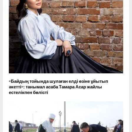
«Байдың тойында шулаған елді өзіне ұйытып
әкетті»: танымал асаба Тамара Асар жайлы
естелікпен бөлісті