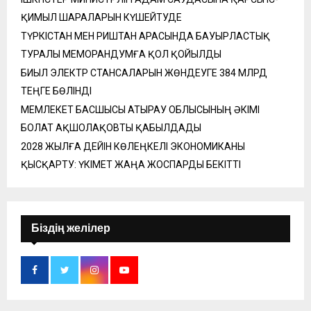
ҚИМЫЛ ШАРАЛАРЫН КҮШЕЙТУДЕ
ТҮРКІСТАН МЕН РИШТАН АРАСЫНДА БАУЫРЛАСТЫҚ
ТУРАЛЫ МЕМОРАНДУМҒА ҚОЛ ҚОЙЫЛДЫ
БИЫЛ ЭЛЕКТР СТАНСАЛАРЫН ЖӨНДЕУГЕ 384 МЛРД
ТЕҢГЕ БӨЛІНДІ
МЕМЛЕКЕТ БАСШЫСЫ АТЫРАУ ОБЛЫСЫНЫҢ ӘКІМІ
БОЛАТ АҚШОЛАҚОВТЫ ҚАБЫЛДАДЫ
2028 ЖЫЛҒА ДЕЙІН КӨЛЕҢКЕЛІ ЭКОНОМИКАНЫ
ҚЫСҚАРТУ: ҮКІМЕТ ЖАҢА ЖОСПАРДЫ БЕКІТТІ
Біздің желілер