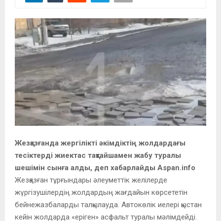
Жезқазғанда жергілікті әкімдіктің жолдардағы
тесіктерді жиектас тақтайшамен жабу туралы
шешімін сынға алды, деп хабарлайды Aspan.info
Жезқазған тұрғындары әлеуметтік желілерде
жүргізушілердің жолдардың жағдайын көрсететін
бейнежазбаларды талқылауда. Автокөлік иелері қыстан
кейін жолдарда «еріген» асфальт туралы мәлімдейді.