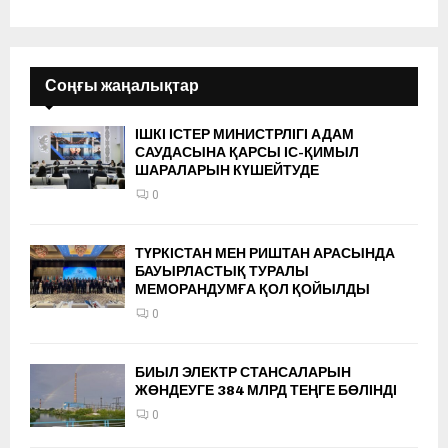
Соңғы жаңалықтар
ІШКІ ІСТЕР МИНИСТРЛІГІ АДАМ
САУДАСЫНА ҚАРСЫ ІС-ҚИМЫЛ
ШАРАЛАРЫН КҮШЕЙТУДЕ
0
ТҮРКІСТАН МЕН РИШТАН АРАСЫНДА
БАУЫРЛАСТЫҚ ТУРАЛЫ
МЕМОРАНДУМҒА ҚОЛ ҚОЙЫЛДЫ
0
БИЫЛ ЭЛЕКТР СТАНСАЛАРЫН
ЖӨНДЕУГЕ 384 МЛРД ТЕҢГЕ БӨЛІНДІ
0