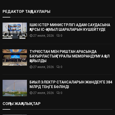
РЕДАКТОР ТАҢДАУЛАРЫ
ІШКІ ІСТЕР МИНИСТРЛІГІ АДАМ САУДАСЫНА
ҚАРСЫ ІС-ҚИМЫЛ ШАРАЛАРЫН КҮШЕЙТУДЕ
27 июля, 2026
0
ТҮРКІСТАН МЕН РИШТАН АРАСЫНДА
БАУЫРЛАСТЫҚ ТУРАЛЫ МЕМОРАНДУМҒА ҚОЛ
ҚОЙЫЛДЫ
27 июля, 2026
0
БИЫЛ ЭЛЕКТР СТАНСАЛАРЫН ЖӨНДЕУГЕ 384
МЛРД ТЕҢГЕ БӨЛІНДІ
27 июля, 2026
0
СОҢҒЫ ЖАҢАЛЫҚТАР