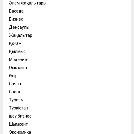
Әлем жаңалықтары
Басқада
Бизнес
Денсаулық
Жаңалықтар
Қоғам
Қылмыс
Мәдениет
Оқыс оқиға
Өңір
Саясат
Спорт
Туризм
Түркістан
шоу бизнес
Шымкент
Экономика