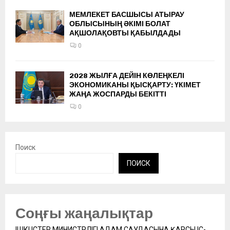
МЕМЛЕКЕТ БАСШЫСЫ АТЫРАУ
ОБЛЫСЫНЫҢ ӘКІМІ БОЛАТ
АҚШОЛАҚОВТЫ ҚАБЫЛДАДЫ
0
2028 ЖЫЛҒА ДЕЙІН КӨЛЕҢКЕЛІ
ЭКОНОМИКАНЫ ҚЫСҚАРТУ: ҮКІМЕТ
ЖАҢА ЖОСПАРДЫ БЕКІТТІ
0
Поиск
ПОИСК
Соңғы жаңалықтар
ІШКІ ІСТЕР МИНИСТРЛІГІ АДАМ САУДАСЫНА ҚАРСЫ ІС-