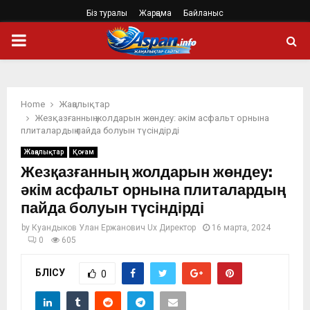
Біз туралы
Жарңама
Байланыс
PRIMARY
MENU
Home
Жаңалықтар
Жезқазғанның жолдарын жөндеу: әкім асфальт орнына
плиталардың пайда болуын түсіндірді
Жаңалықтар
Қоғам
Жезқазғанның жолдарын жөндеу:
әкім асфальт орнына плиталардың
пайда болуын түсіндірді
by
Куандыков Улан Ержанович Ux Директор
16 марта, 2024
0
605
БӨЛІСУ
0