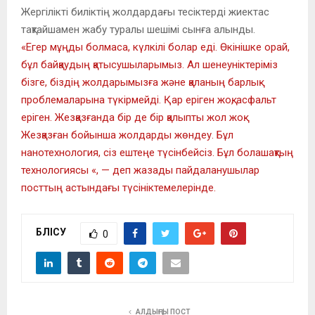
Жергілікті биліктің жолдардағы тесіктерді жиектас
тақтайшамен жабу туралы шешімі сынға алынды.
«Егер мұңды болмаса, күлкілі болар еді. Өкінішке орай,
бұл байқаудың қатысушыларымыз. Ал шенеуніктеріміз
бізге, біздің жолдарымызға және қаланың барлық
проблемаларына түкірмейді. Қар еріген жоқ, асфальт
еріген. Жезқазғанда бір де бір қалыпты жол жоқ.
Жезқазған бойынша жолдарды жөндеу. Бұл
нанотехнология, сіз ештеңе түсінбейсіз. Бұл болашақтың
технологиясы «, — деп жазады пайдаланушылар
посттың астындағы түсініктемелерінде.
БӨЛІСУ
0
АЛДЫҢҒЫ ПОСТ