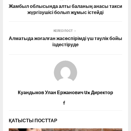
Жамбыл облысында алты баланың анасы такси
жүргізушісі болып жұмыс істейді
КЕЛЕСІ ПОСТ
Алматыда жоғалған жасөспірімді үш тәулік бойы
іздестіруде
Куандыков Улан Ержанович Ux Директор
ҚАТЫСТЫ ПОСТТАР