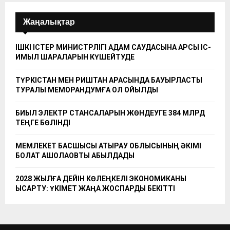
Жаңалықтар
ІШКІ ІСТЕР МИНИСТРЛІГІ АДАМ САУДАСЫНА ҚАРСЫ ІС-
ҚИМЫЛ ШАРАЛАРЫН КҮШЕЙТУДЕ
ТҮРКІСТАН МЕН РИШТАН АРАСЫНДА БАУЫРЛАСТЫҚ
ТУРАЛЫ МЕМОРАНДУМҒА ҚОЛ ҚОЙЫЛДЫ
БИЫЛ ЭЛЕКТР СТАНСАЛАРЫН ЖӨНДЕУГЕ 384 МЛРД
ТЕҢГЕ БӨЛІНДІ
МЕМЛЕКЕТ БАСШЫСЫ АТЫРАУ ОБЛЫСЫНЫҢ ӘКІМІ
БОЛАТ АҚШОЛАҚОВТЫ ҚАБЫЛДАДЫ
2028 ЖЫЛҒА ДЕЙІН КӨЛЕҢКЕЛІ ЭКОНОМИКАНЫ
ҚЫСҚАРТУ: ҮКІМЕТ ЖАҢА ЖОСПАРДЫ БЕКІТТІ