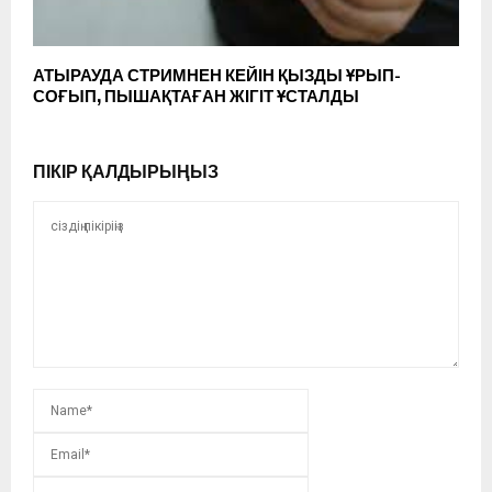
АТЫРАУДА СТРИМНЕН КЕЙІН ҚЫЗДЫ ҰРЫП-
СОҒЫП, ПЫШАҚТАҒАН ЖІГІТ ҰСТАЛДЫ
ПІКІР ҚАЛДЫРЫҢЫЗ