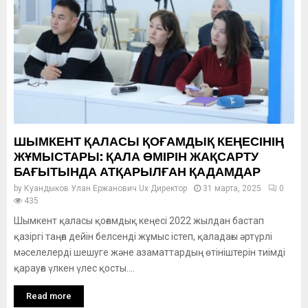
ШЫМКЕНТ ҚАЛАСЫ ҚОҒАМДЫҚ КЕҢЕСІНІҢ
ЖҰМЫСТАРЫ: ҚАЛА ӨМІРІН ЖАҚСАРТУ
БАҒЫТЫНДА АТҚАРЫЛҒАН ҚАДАМДАР
by
Куандыков Улан Ержанович Ux Директор
31 марта, 2025
0
435
Шымкент қаласы қоғамдық кеңесі 2022 жылдан бастап
қазіргі таңға дейін белсенді жұмыс істеп, қаладағы әртүрлі
мәселелерді шешуге және азаматтардың өтініштерін тиімді
қарауға үлкен үлес қосты....
Read more