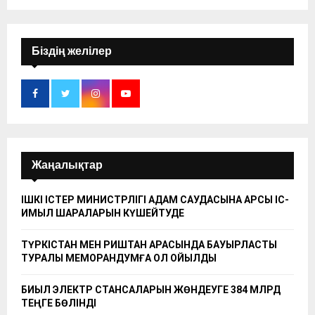
Біздің желілер
Жаңалықтар
ІШКІ ІСТЕР МИНИСТРЛІГІ АДАМ САУДАСЫНА ҚАРСЫ ІС-
ҚИМЫЛ ШАРАЛАРЫН КҮШЕЙТУДЕ
ТҮРКІСТАН МЕН РИШТАН АРАСЫНДА БАУЫРЛАСТЫҚ
ТУРАЛЫ МЕМОРАНДУМҒА ҚОЛ ҚОЙЫЛДЫ
БИЫЛ ЭЛЕКТР СТАНСАЛАРЫН ЖӨНДЕУГЕ 384 МЛРД
ТЕҢГЕ БӨЛІНДІ