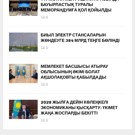
БАУЫРЛАСТЫҚ ТУРАЛЫ
МЕМОРАНДУМҒА ҚОЛ ҚОЙЫЛДЫ
0
БИЫЛ ЭЛЕКТР СТАНСАЛАРЫН
ЖӨНДЕУГЕ 384 МЛРД ТЕҢГЕ БӨЛІНДІ
0
МЕМЛЕКЕТ БАСШЫСЫ АТЫРАУ
ОБЛЫСЫНЫҢ ӘКІМІ БОЛАТ
АҚШОЛАҚОВТЫ ҚАБЫЛДАДЫ
0
2028 ЖЫЛҒА ДЕЙІН КӨЛЕҢКЕЛІ
ЭКОНОМИКАНЫ ҚЫСҚАРТУ: ҮКІМЕТ
ЖАҢА ЖОСПАРДЫ БЕКІТТІ
0