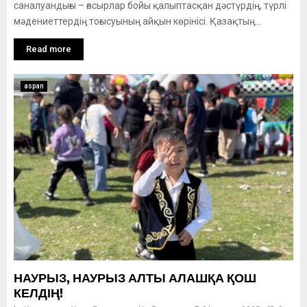
саналуандығы – ғасырлар бойы қалыптасқан дәстүрдің, түрлі
мәдениеттердің тоғысуының айқын көрінісі. Қазақтың...
Read more
aspan
НАУРЫЗ, НАУРЫЗ АЛТЫ АЛАШҚА ҚОШ
КЕЛДІҢ!