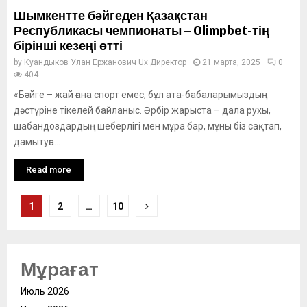
Шымкентте бәйгеден Қазақстан
Республикасы чемпионаты – Olimpbet-тің
бірінші кезеңі өтті
by
Куандыков Улан Ержанович Ux Директор
21 марта, 2025
0
404
«Бәйге – жай ғана спорт емес, бұл ата-бабаларымыздың
дәстүріне тікелей байланыс. Әрбір жарыста – дала рухы,
шабандоздардың шеберлігі мен мұра бар, мұны біз сақтап,
дамытуға...
Read more
Posts
1
2
…
10
pagination
Мұрағат
Июль 2026