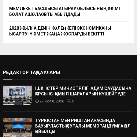
МЕМЛЕКЕТ БАСШЫСЫ АТЫРАУ ОБЛЫСЫНЫҢ ӘКІМІ
БОЛАТ АҚШОЛАҚОВТЫ ҚАБЫЛДАДЫ
2028 ЖЫЛҒА ДЕЙІН КӨЛЕҢКЕЛІ ЭКОНОМИКАНЫ
ҚЫСҚАРТУ: ҮКІМЕТ ЖАҢА ЖОСПАРДЫ БЕКІТТІ
РЕДАКТОР ТАҢДАУЛАРЫ
ІШКІ ІСТЕР МИНИСТРЛІГІ АДАМ САУДАСЫНА
ҚАРСЫ ІС-ҚИМЫЛ ШАРАЛАРЫН КҮШЕЙТУДЕ
27 июля, 2026
0
ТҮРКІСТАН МЕН РИШТАН АРАСЫНДА
БАУЫРЛАСТЫҚ ТУРАЛЫ МЕМОРАНДУМҒА ҚОЛ
ҚОЙЫЛДЫ