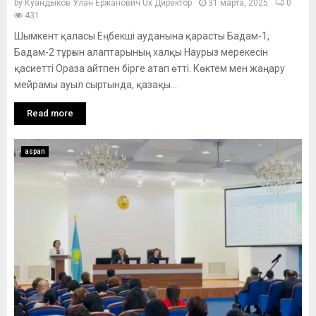
by
Куандыков Улан Ержанович Ux Директор
31 марта, 2025
0
431
Шымкент қаласы Еңбекші ауданына қарасты Бадам-1,
Бадам-2 тұрғын алаптарының халқы Наурыз мерекесін
қасиетті Ораза айтпен бірге атап өтті. Көктем мен жаңару
мейрамы ауыл сыртында, қазақы...
Read more
aspan