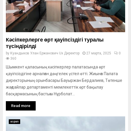
Кәсіпкерлерге өрт қауіпсіздігі туралы
түсіндірілді
by
Куандыков Улан Ержанович Ux Директор
27 марта, 2025
0
360
Шымкент қаласының кәсіпкерлер палатасында өрт
қауіпсіздігіне арналған дөңгелек үстел өтті. Жиынға Палата
директорының орынбасары Бауыржан Бердалиев, Төтенше
жағдайлар департаменті мемлекеттік өрт бақылау
басқармасының бастығы Нұрболат...
Read more
aspan