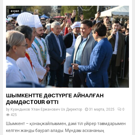
aspan
ШЫМКЕНТТЕ ДӘСТҮРГЕ АЙНАЛҒАН
ДӘМДӘСTOUR ӨТТІ
by
Куандыков Улан Ержанович Ux Директор
31 марта, 2025
0
425
Шымкент – қонақжайлығымен, дәмі тіл үйірер тағамдарымен
келген жанды баурап алады. Мұндағы асхананың