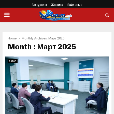
Біз туралы
Жарңама
Байланыс
PRIMARY
MENU
Home
Monthly Archives: Март 2025
Month : Март 2025
aspan