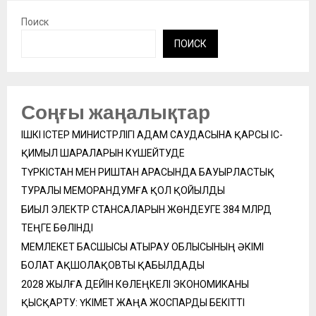
Поиск
ПОИСК
Соңғы жаңалықтар
ІШКІ ІСТЕР МИНИСТРЛІГІ АДАМ САУДАСЫНА ҚАРСЫ ІС-
ҚИМЫЛ ШАРАЛАРЫН КҮШЕЙТУДЕ
ТҮРКІСТАН МЕН РИШТАН АРАСЫНДА БАУЫРЛАСТЫҚ
ТУРАЛЫ МЕМОРАНДУМҒА ҚОЛ ҚОЙЫЛДЫ
БИЫЛ ЭЛЕКТР СТАНСАЛАРЫН ЖӨНДЕУГЕ 384 МЛРД
ТЕҢГЕ БӨЛІНДІ
МЕМЛЕКЕТ БАСШЫСЫ АТЫРАУ ОБЛЫСЫНЫҢ ӘКІМІ
БОЛАТ АҚШОЛАҚОВТЫ ҚАБЫЛДАДЫ
2028 ЖЫЛҒА ДЕЙІН КӨЛЕҢКЕЛІ ЭКОНОМИКАНЫ
ҚЫСҚАРТУ: ҮКІМЕТ ЖАҢА ЖОСПАРДЫ БЕКІТТІ