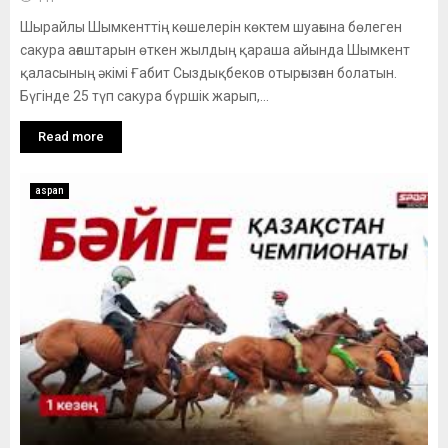
Шырайлы Шымкенттің көшелерін көктем шуағына бөлеген
сакура ағаштарын өткен жылдың қараша айында Шымкент
қаласының әкімі Ғабит Сыздықбеков отырғызған болатын.
Бүгінде 25 түп сакура бүршік жарып,...
Read more
aspan