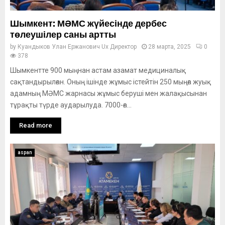
Шымкент: МӘМС жүйесінде дербес
төлеушілер саны артты
by
Куандыков Улан Ержанович Ux Директор
28 марта, 2025
0
378
Шымкентте 900 мыңнан астам азамат медициналық
сақтандырылған. Оның ішінде жұмыс істейтін 250 мыңға жуық
адамның МӘМС жарнасы жұмыс беруші мен жалақысынан
тұрақты түрде аударылуда. 7000-ға...
Read more
aspan