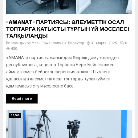
«AMANAT» ПАРТИЯСЫ: ӘЛЕУМЕТТІК ОСАЛ
ТОПТАРҒА ҚАТЫСТЫ ТҰРҒЫН ҮЙ МӘСЕЛЕСІ
ТАЛҚЫЛАНДЫ
by
Куандыков Улан Ержанович Ux Директор
31 марта, 2025
0
430
«AMANAT» партиясы жанындағы Өңірлік даму жөніндегі
республикалық кеңестің Төрағасы Берік Бейсенғалиев
аймақтармен бейнеконференция өткізіп, Шымкент
қаласында әлеуметтік осал топтарды тұрғын үймен
қамтамасыз ету мәселесіне баса...
Read more
aspan