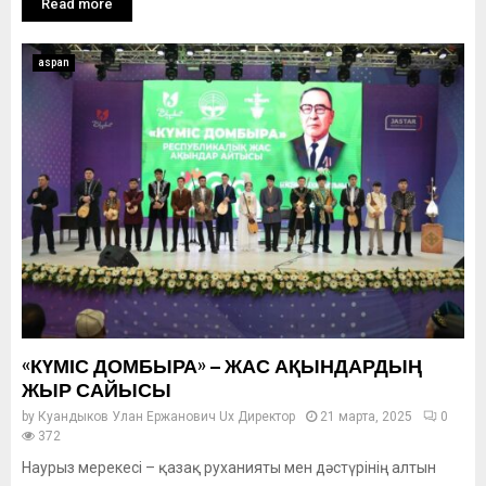
Read more
aspan
«КҮМІС ДОМБЫРА» – ЖАС АҚЫНДАРДЫҢ
ЖЫР САЙЫСЫ
by
Куандыков Улан Ержанович Ux Директор
21 марта, 2025
0
372
Наурыз мерекесі – қазақ руханияты мен дәстүрінің алтын