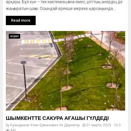
арқауы. Бұл күн – тек көктемнің ғана емес, ұлттық өнердің де
жаңғыратын шағы. Осындай ерекше мереке қарсаңында...
Read more
aspan
ШЫМКЕНТТЕ САКУРА АҒАШЫ ГҮЛДЕДІ
by
Куандыков Улан Ержанович Ux Директор
21 марта, 2025
0
441