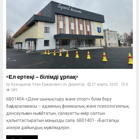
«Ел ертеңі – білімді ұрпақ»
by
Куандыков Улан Ержанович Ux Директор
27 марта, 2025
0
389
6В01404-«Дене шынықтыру және спорт» білім беру
бағдараламасы – адамның физикалық және психологиялық
денсаулығын нығайтатын, салауатты өмір салтын
қалыптастыратын маңызды сала. 6В01401- «Бастапқы
әскери дайындық мұғалімдерін...