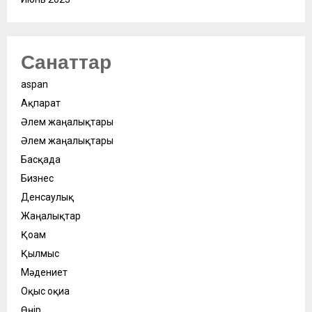
Санаттар
aspan
Ақпарат
Әлем жаңалықтары
Әлем жаңалықтары
Басқада
Бизнес
Денсаулық
Жаңалықтар
Қоғам
Қылмыс
Мәдениет
Оқыс оқиға
Өңір