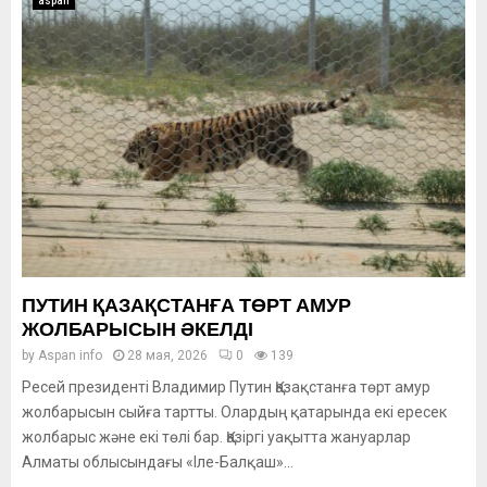
aspan
ПУТИН ҚАЗАҚСТАНҒА ТӨРТ АМУР
ЖОЛБАРЫСЫН ӘКЕЛДІ
by
Aspan info
28 мая, 2026
0
139
Ресей президенті Владимир Путин Қазақстанға төрт амур
жолбарысын сыйға тартты. Олардың қатарында екі ересек
жолбарыс және екі төлі бар. Қазіргі уақытта жануарлар
Алматы облысындағы «Іле-Балқаш»...