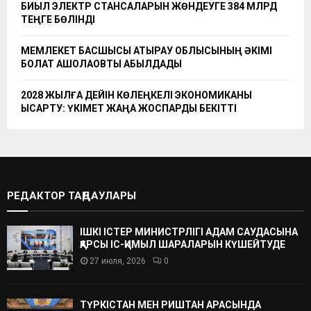
БИЫЛ ЭЛЕКТР СТАНСАЛАРЫН ЖӨНДЕУГЕ 384 МЛРД
ТЕҢГЕ БӨЛІНДІ
МЕМЛЕКЕТ БАСШЫСЫ АТЫРАУ ОБЛЫСЫНЫҢ ӘКІМІ
БОЛАТ АҚШОЛАҚОВТЫ ҚАБЫЛДАДЫ
2028 ЖЫЛҒА ДЕЙІН КӨЛЕҢКЕЛІ ЭКОНОМИКАНЫ
ҚЫСҚАРТУ: ҮКІМЕТ ЖАҢА ЖОСПАРДЫ БЕКІТТІ
РЕДАКТОР ТАҢДАУЛАРЫ
ІШКІ ІСТЕР МИНИСТРЛІГІ АДАМ САУДАСЫНА
ҚАРСЫ ІС-ҚИМЫЛ ШАРАЛАРЫН КҮШЕЙТУДЕ
27 июля, 2026
0
ТҮРКІСТАН МЕН РИШТАН АРАСЫНДА