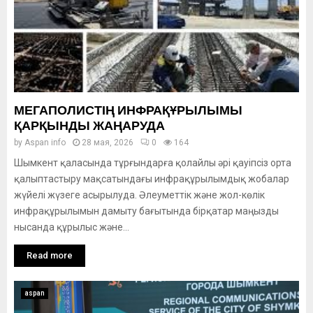
МЕГАПОЛИСТІҢ ИНФРАҚҰРЫЛЫМЫ
ҚАРҚЫНДЫ ЖАҢАРУДА
by
Aspan info
28 мая, 2026
0
164
Шымкент қаласында тұрғындарға қолайлы әрі қауіпсіз орта
қалыптастыру мақсатындағы инфрақұрылымдық жобалар
жүйелі жүзеге асырылуда. Әлеуметтік және жол-көлік
инфрақұрылымын дамыту бағытында бірқатар маңызды
нысанда құрылыс және...
Read more
aspan