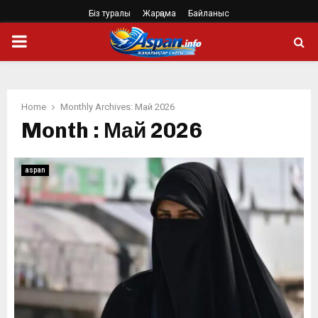
Біз туралы
Жарңама
Байланыс
PRIMARY
MENU
Home
Monthly Archives: Май 2026
Month : Май 2026
aspan