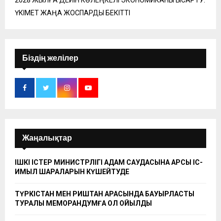
2028 ЖЫЛҒА ДЕЙІН КӨЛЕҢКЕЛІ ЭКОНОМИКАНЫ ҚЫСҚАРТУ:
ҮКІМЕТ ЖАҢА ЖОСПАРДЫ БЕКІТТІ
Біздің желілер
Жаңалықтар
ІШКІ ІСТЕР МИНИСТРЛІГІ АДАМ САУДАСЫНА ҚАРСЫ ІС-
ҚИМЫЛ ШАРАЛАРЫН КҮШЕЙТУДЕ
ТҮРКІСТАН МЕН РИШТАН АРАСЫНДА БАУЫРЛАСТЫҚ
ТУРАЛЫ МЕМОРАНДУМҒА ҚОЛ ҚОЙЫЛДЫ