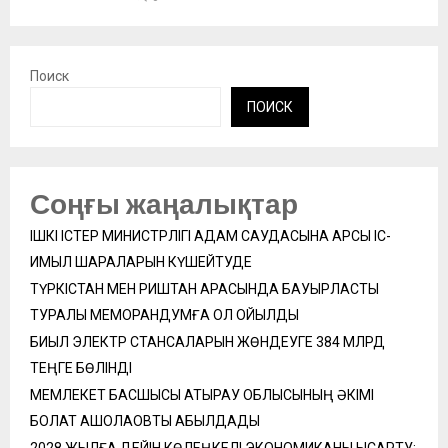
Поиск
ПОИСК
Соңғы жаңалықтар
ІШКІ ІСТЕР МИНИСТРЛІГІ АДАМ САУДАСЫНА ҚАРСЫ ІС-
ҚИМЫЛ ШАРАЛАРЫН КҮШЕЙТУДЕ
ТҮРКІСТАН МЕН РИШТАН АРАСЫНДА БАУЫРЛАСТЫҚ
ТУРАЛЫ МЕМОРАНДУМҒА ҚОЛ ҚОЙЫЛДЫ
БИЫЛ ЭЛЕКТР СТАНСАЛАРЫН ЖӨНДЕУГЕ 384 МЛРД
ТЕҢГЕ БӨЛІНДІ
МЕМЛЕКЕТ БАСШЫСЫ АТЫРАУ ОБЛЫСЫНЫҢ ӘКІМІ
БОЛАТ АҚШОЛАҚОВТЫ ҚАБЫЛДАДЫ