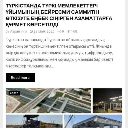
ТҮРКІСТАНДА ТҮРКІ МЕМЛЕКЕТТЕРІ
ҰЙЫМЫНЫҢ БЕЙРЕСМИ САММИТІН
ӨТКІЗУГЕ ЕҢБЕК СІҢІРГЕН АЗАМАТТАРҒА
ҚҰРМЕТ КӨРСЕТІЛДІ
by
Aspan info
28 мая, 2026
0
168
Түркістан қаласында Түркістан облыстық қоғамдық
кеңесінің он төртінші кеңейтілген отырысы өтті. Жиында
өңірдің әлеуметтік-экономикалық дамуы, цифрландыру,
көлік инфрақұрылымы мен қоғамдық маңызы бар өзекті
мәселелер талқыланды....
Read more
aspan