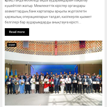
Қазақстанда мобильді ақша аударымдарын бақылау
күшейтіліп жатыр. Мемлекеттік кірістер органдары
азаматтардың банк карталары арқылы жүргізілетін
қаржылық операцияларын талдап, кәсіпкерлік қызмет
белгілері бар аударымдарды анықтауға кірісті....
Read more
aspan