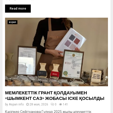
Read more
aspan
МЕМЛЕКЕТТІК ГРАНТ ҚОЛДАУЫМЕН
«ШЫМКЕНТ САЗ» ЖОБАСЫ ІСКЕ ҚОСЫЛДЫ
by
Aspan info
28 мая, 2026
0
141
Кәсіпкер Сейітханова Гүлнұр 2025 жылы әлеуметтік