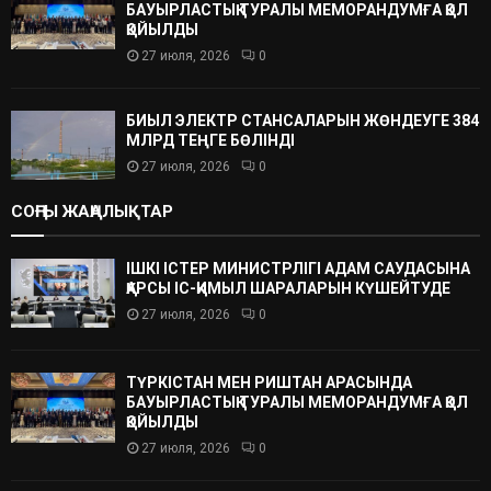
БАУЫРЛАСТЫҚ ТУРАЛЫ МЕМОРАНДУМҒА ҚОЛ
ҚОЙЫЛДЫ
27 июля, 2026
0
БИЫЛ ЭЛЕКТР СТАНСАЛАРЫН ЖӨНДЕУГЕ 384
МЛРД ТЕҢГЕ БӨЛІНДІ
27 июля, 2026
0
СОҢҒЫ ЖАҢАЛЫҚТАР
ІШКІ ІСТЕР МИНИСТРЛІГІ АДАМ САУДАСЫНА
ҚАРСЫ ІС-ҚИМЫЛ ШАРАЛАРЫН КҮШЕЙТУДЕ
27 июля, 2026
0
ТҮРКІСТАН МЕН РИШТАН АРАСЫНДА
БАУЫРЛАСТЫҚ ТУРАЛЫ МЕМОРАНДУМҒА ҚОЛ
ҚОЙЫЛДЫ
27 июля, 2026
0