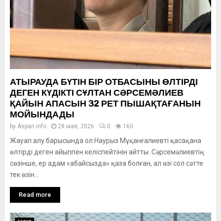
АТЫРАУДА БҮТІН БІР ОТБАСЫНЫ ӨЛТІРДІ
ДЕГЕН КҮДІКТІ СҰЛТАН СӘРСЕМӘЛИЕВ
ҚАЙЫН АПАСЫН 32 РЕТ ПЫШАҚТАҒАНЫН
МОЙЫНДАДЫ
by
Aspan info
28 мая, 2026
0
160
Жауап алу барысында ол Наурыз Мұқанғалиевті қасақана
өлтірді деген айыппен келіспейтінін айтты. Сәрсемәлиевтің
сөзінше, ер адам «абайсызда» қаза болған, ал өзі сол сәтте
тек өзін...
Read more