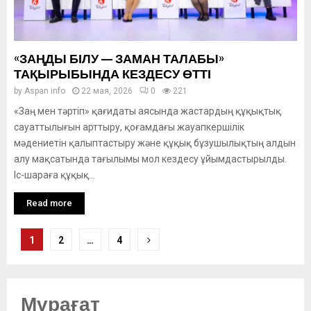
«ЗАҢДЫ БІЛУ — ЗАМАН ТАЛАБЫ»
ТАҚЫРЫБЫНДА КЕЗДЕСУ ӨТТІ
by
Aspan info
22 мая, 2026
0
221
«Заң мен тәртіп» қағидаты аясында жастардың құқықтық
сауаттылығын арттыру, қоғамдағы жауапкершілік
мәдениетін қалыптастыру және құқық бұзушылықтың алдын
алу мақсатында тағылымы мол кездесу ұйымдастырылды.
Іс-шараға құқық...
Read more
Posts
1
2
…
4
pagination
Мұрағат