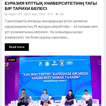
ЕУРАЗИЯ ҰЛТТЫҚ УНИВЕРСИТЕТІНІҢ ТАҒЫ
БІР ТАРИХИ БЕЛЕСІ
by
Aspan info
25 мая, 2026
0
166
Тәуелсіздіктің алғашқы жылдарында іргесі қаланған
қарашаңырақтың 30 жылдық мерейтойы — ел ғылымы мен
ұлт руханиятының мерекесі. Үш онжылдық ішінде
университет тек білім ордасы ғана емес,...
Read more
aspan