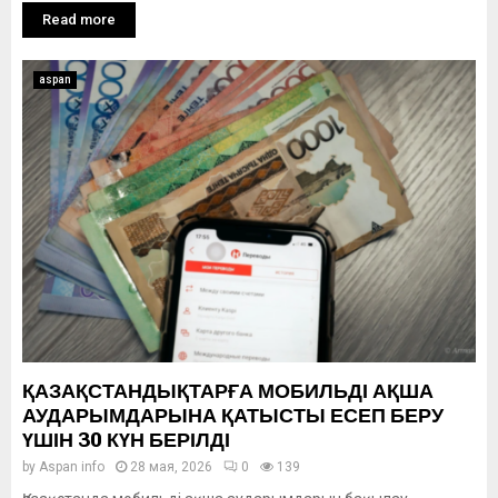
Read more
aspan
ҚАЗАҚСТАНДЫҚТАРҒА МОБИЛЬДІ АҚША
АУДАРЫМДАРЫНА ҚАТЫСТЫ ЕСЕП БЕРУ
ҮШІН 30 КҮН БЕРІЛДІ
by
Aspan info
28 мая, 2026
0
139