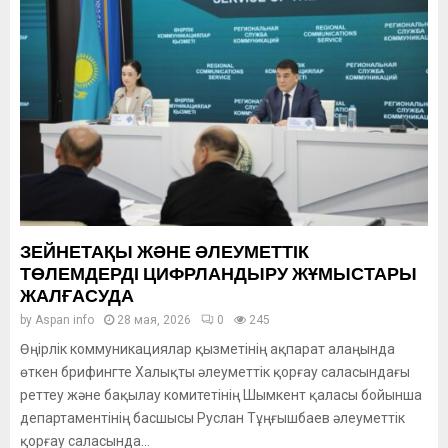
ЗЕЙНЕТАҚЫ ЖӘНЕ ӘЛЕУМЕТТІК
ТӨЛЕМДЕРДІ ЦИФРЛАНДЫРУ ЖҰМЫСТАРЫ
ЖАЛҒАСУДА
by
Aspan info
28 мая, 2026
0
245
Өңірлік коммуникациялар қызметінің ақпарат алаңында
өткен брифингте Халықты әлеуметтік қорғау саласындағы
реттеу және бақылау комитетінің Шымкент қаласы бойынша
департаментінің басшысы Руслан Тұңғышбаев әлеуметтік
қорғау саласында...