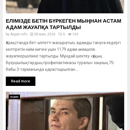
ЕЛІМІЗДЕ БЕТІН БҮРКЕГЕН МЫҢНАН АСТАМ
АДАМ ЖАУАПҚА ТАРТЫЛДЫ
by
Aspan info
28 мая, 2026
0
169
Қазақстанда бет-әлпетті жасыратын, адамды тануға кедергі
келтіретін киім кигені үшін 1179 адам әкімшілік
жауапкершілікке тартылды. Мұндай шектеу «Құқық
бұзушылықтардың профилактикасы туралы» заңның 75-
бабы 3-тармағында қарастырылған....
Read more
aspan