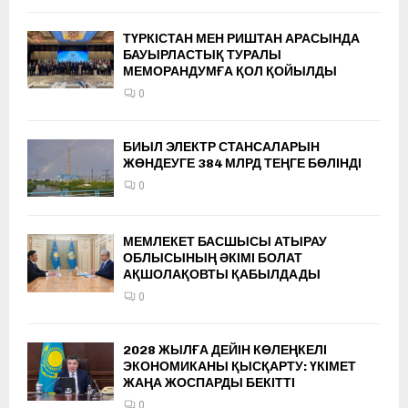
ТҮРКІСТАН МЕН РИШТАН АРАСЫНДА
БАУЫРЛАСТЫҚ ТУРАЛЫ
МЕМОРАНДУМҒА ҚОЛ ҚОЙЫЛДЫ
0
БИЫЛ ЭЛЕКТР СТАНСАЛАРЫН
ЖӨНДЕУГЕ 384 МЛРД ТЕҢГЕ БӨЛІНДІ
0
МЕМЛЕКЕТ БАСШЫСЫ АТЫРАУ
ОБЛЫСЫНЫҢ ӘКІМІ БОЛАТ
АҚШОЛАҚОВТЫ ҚАБЫЛДАДЫ
0
2028 ЖЫЛҒА ДЕЙІН КӨЛЕҢКЕЛІ
ЭКОНОМИКАНЫ ҚЫСҚАРТУ: ҮКІМЕТ
ЖАҢА ЖОСПАРДЫ БЕКІТТІ
0