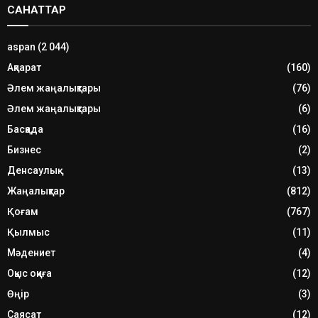
САНАТТАР
aspan
(2 044)
Ақпарат
(160)
Әлем жаңалықтары
(76)
Әлем жаңалықтары
(6)
Басқада
(16)
Бизнес
(2)
Денсаулық
(13)
Жаңалықтар
(812)
Қоғам
(767)
Қылмыс
(11)
Мәдениет
(4)
Оқыс оқиға
(12)
Өңір
(3)
Саясат
(12)