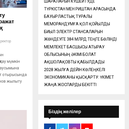
ШАРАЛАРЫН КҮШЕЙТУДЕ
ТҮРКІСТАН МЕН РИШТАН АРАСЫНДА
ту
БАУЫРЛАСТЫҚ ТУРАЛЫ
ражат
МЕМОРАНДУМҒА ҚОЛ ҚОЙЫЛДЫ
қ
БИЫЛ ЭЛЕКТР СТАНСАЛАРЫН
ЖӨНДЕУГЕ 384 МЛРД ТЕҢГЕ БӨЛІНДІ
ректор
МЕМЛЕКЕТ БАСШЫСЫ АТЫРАУ
ОБЛЫСЫНЫҢ ӘКІМІ БОЛАТ
ын
тау мүмкін
АҚШОЛАҚОВТЫ ҚАБЫЛДАДЫ
маусымына
2028 ЖЫЛҒА ДЕЙІН КӨЛЕҢКЕЛІ
ет отырысында
ЭКОНОМИКАНЫ ҚЫСҚАРТУ: ҮКІМЕТ
нов жылыту
ЖАҢА ЖОСПАРДЫ БЕКІТТІ
Біздің желілер