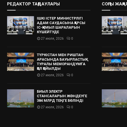
РЕДАКТОР ТАҢДАУЛАРЫ
СОҢҒЫ ЖАҢ
ІШКІ ІСТЕР МИНИСТРЛІГІ
АДАМ САУДАСЫНА ҚАРСЫ
ІС-ҚИМЫЛ ШАРАЛАРЫН
КҮШЕЙТУДЕ
27 июля, 2026
0
ТҮРКІСТАН МЕН РИШТАН
АРАСЫНДА БАУЫРЛАСТЫҚ
ТУРАЛЫ МЕМОРАНДУМҒА
ҚОЛ ҚОЙЫЛДЫ
27 июля, 2026
0
БИЫЛ ЭЛЕКТР
СТАНСАЛАРЫН ЖӨНДЕУГЕ
384 МЛРД ТЕҢГЕ БӨЛІНДІ
27 июля, 2026
0