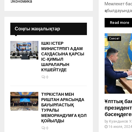
Экономика
Мемлекет бас
қабылдауында 
Read more
Соңғы жаңалықтар
Саясат
ІШКІ ІСТЕР
МИНИСТРЛІГІ АДАМ
САУДАСЫНА ҚАРСЫ
ІС-ҚИМЫЛ
ШАРАЛАРЫН
КҮШЕЙТУДЕ
0
ТҮРКІСТАН МЕН
РИШТАН АРАСЫНДА
Ұлттық ба
БАУЫРЛАСТЫҚ
президен
ТУРАЛЫ
бәсеңдеге
МЕМОРАНДУМҒА ҚОЛ
ҚОЙЫЛДЫ
by
Куандыков У
16 июля, 202
0