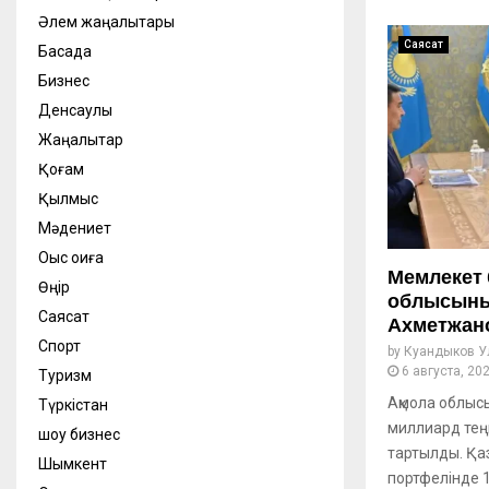
Әлем жаңалықтары
Саясат
Басқада
Бизнес
Денсаулық
Жаңалықтар
Қоғам
Қылмыс
Мәдениет
Оқыс оқиға
Мемлекет
Өңір
облысының
Саясат
Ахметжан
Спорт
by
Куандыков У
6 августа, 20
Туризм
Ақмола облыс
Түркістан
миллиард тең
шоу бизнес
тартылды. Қаз
Шымкент
портфелінде 1