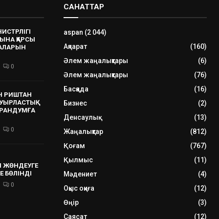
САНАТТАР
НИСТРЛІГІ
aspan
(2 044)
ЫНА ҚАРСЫ
Ақпарат
(160)
РАЛАРЫН
Әлем жаңалықтары
(6)
0
Әлем жаңалықтары
(76)
Басқада
(16)
Н РИШТАН
УЫРЛАСТЫҚ
Бизнес
(2)
РАНДУМҒА
Денсаулық
(13)
0
Жаңалықтар
(812)
Қоғам
(767)
Қылмыс
(11)
 ЖӨНДЕУГЕ
Е БӨЛІНДІ
Мәдениет
(4)
0
Оқыс оқиға
(12)
Өңір
(3)
Саясат
(12)