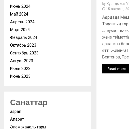
by
Куандыков У
Июнь 2024
15 августа, 2
Май 2024
Ақордада Ме
Апрель 2024
Тоқаевтың төр
Март 2024
әлеуметтік-э
және Үкіметті
Февраль 2024
арналған бол
Октябрь 2023
өтті. Жиынға
Сентябрь 2023
Бектенов, През
Август 2023
Июль 2023
Read more
Июнь 2023
Санаттар
aspan
Ақпарат
Әлем жаңалықтары