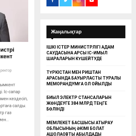
Жаңалықтар
ІШКІ ІСТЕР МИНИСТРЛІГІ АДАМ
истрі
САУДАСЫНА ҚАРСЫ ІС-ҚИМЫЛ
кент
ШАРАЛАРЫН КҮШЕЙТУДЕ
ректор
ТҮРКІСТАН МЕН РИШТАН
АРАСЫНДА БАУЫРЛАСТЫҚ ТУРАЛЫ
МЕМОРАНДУМҒА ҚОЛ ҚОЙЫЛДЫ
Шымкент
. Іс-сапар
БИЫЛ ЭЛЕКТР СТАНСАЛАРЫН
мен кездесіп,
ЖӨНДЕУГЕ 384 МЛРД ТЕҢГЕ
ортаға салды.
БӨЛІНДІ
р газ
ен...
МЕМЛЕКЕТ БАСШЫСЫ АТЫРАУ
ОБЛЫСЫНЫҢ ӘКІМІ БОЛАТ
АҚШОЛАҚОВТЫ ҚАБЫЛДАДЫ