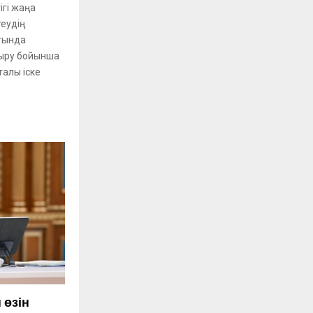
ігі жаңа
теудің
атында
дыру бойынша
талы іске
 өзін