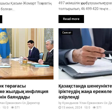
497 әкімшілік құқық бұзушылық ту
шысы Қасым-Жомарт Тоқаевтің
толтырылып, 46 499 420 теңге...
болған...
Read more
Саясат
нк төрағасы
Қазақстанда шенеунікте
тке жылдық инфляция
іріктеудің жаңа ережеле
нін баяндады
әзірленді
лан Ержанович Ux Директор
by
Куандыков Улан Ержанович Ux Ди
4
0
571
15 июня, 2024
0
571