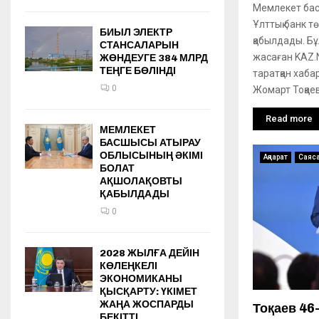
Мемлекет ба
Ұлттық банк т
БИЫЛ ЭЛЕКТР
қабылдады. Бұ
СТАНСАЛАРЫН
жасаған KAZ.
ЖӨНДЕУГЕ 384 МЛРД
ТЕҢГЕ БӨЛІНДІ
таратқан хаба
0
Жомарт Тоқаевқ
Read more
МЕМЛЕКЕТ
БАСШЫСЫ АТЫРАУ
ОБЛЫСЫНЫҢ ӘКІМІ
Ақпарат
Саяс
БОЛАТ
АҚШОЛАҚОВТЫ
ҚАБЫЛДАДЫ
0
2028 ЖЫЛҒА ДЕЙІН
КӨЛЕҢКЕЛІ
ЭКОНОМИКАНЫ
ҚЫСҚАРТУ: ҮКІМЕТ
ЖАҢА ЖОСПАРДЫ
Тоқаев 46
БЕКІТТІ