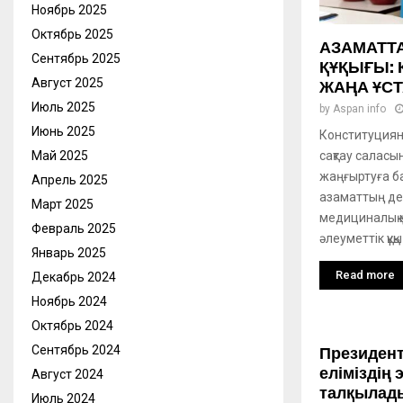
Ноябрь 2025
Октябрь 2025
АЗАМАТТ
Сентябрь 2025
ҚҰҚЫҒЫ:
Август 2025
ЖАҢА ҰС
Июль 2025
by
Aspan info
Июнь 2025
Конституциян
сақтау салас
Май 2025
жаңғыртуға б
Апрель 2025
азаматтың де
Март 2025
медициналық кө
Февраль 2025
әлеуметтік құқық
Январь 2025
Read more
Декабрь 2024
Ноябрь 2024
Октябрь 2024
Сентябрь 2024
Президент
еліміздің
Август 2024
талқылад
Июль 2024