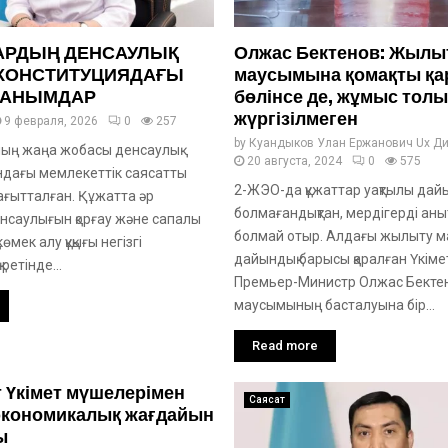
АРДЫҢ ДЕНСАУЛЫҚ
Олжас Бектенов: Жылы
 КОНСТИТУЦИЯДАҒЫ
маусымына қомақты қа
ТАНЫМДАР
бөлінсе де, жұмыс толы
жүргізілмеген
9 февраля, 2026
0
257
by
Куандыков Улан Ержанович Ux Ди
ың жаңа жобасы денсаулық
20 августа, 2024
0
575
ындағы мемлекеттік саясатты
2-ЖЭО-да құжаттар уақтылы дай
ағытталған. Құжатта әр
болмағандықтан, мердігерді анық
нсаулығын қорғау және сапалы
болмай отыр. Алдағы жылыту 
мек алу құқығы негізгі
дайындық барысы қаралған Үкім
 ретінде...
Премьер-Министр Олжас Бекте
маусымының басталуына бір...
Read more
 Үкімет мүшелерімен
Саясат
 экономикалық жағдайын
ы