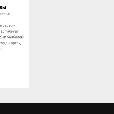
ады
ректор
не өздерін
тар табиғат
ырып байбалам
ғамды ортақ
,...