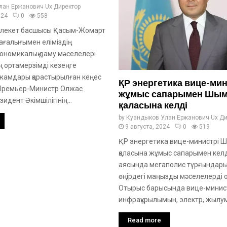
лан Ержанович Ux Директор
024
0
558
млекет басшысы Қасым-Жомарт
ағалығымен еліміздің
кономикалық даму мәселелері
ң ортамерзімді кезеңге
жамдары қарастырылған кеңес
ҚР энергетика вице-мин
 Премьер-Министр Олжас
жұмыс сапарымен Шым
идент Әкімшілігінің...
қаласына келді
by
Куандыков Улан Ержанович Ux Ди
9 августа, 2024
0
519
ҚР энергетика вице-министрі 
қаласына жұмыс сапарымен келді
аясында мегаполис тұрғындары
өңірдегі маңызды мәселелерді 
Отырыс барысында вице-минист
инфрақұрылымын, электр, жылум
Read more