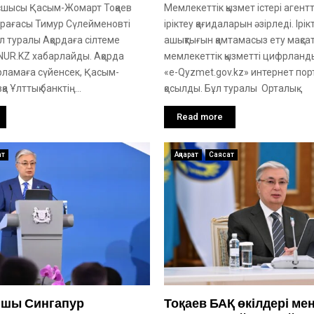
сшысы Қасым-Жомарт Тоқаев
Мемлекеттік қызмет істері агентт
өрағасы Тимур Сүлейменовті
іріктеу қағидаларын әзірледі. Ірік
л туралы Ақордаға сілтеме
ашықтығын қамтамасыз ету мақс
NUR.KZ хабарлайды. Ақорда
мемлекеттік қызметті цифрлан
рламаға сүйенсек, Қасым-
«e-Qyzmet.gov.kz» интернет пор
а Ұлттық банктің...
қосылды. Бұл туралы Орталық...
Read more
ат
Ақпарат
Саясат
-шы Сингапур
Тоқаев БАҚ өкілдері мен