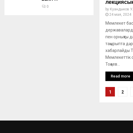
лекциясы
0
by
Куандыков У
24 мая, 2024
Мемлекет бас
державалардың 
пен орнықты д
тақырыпта дәр
хабарлайды Te
Мемлекеттік 
Тоқаев...
Read more
Posts
1
2
pagina