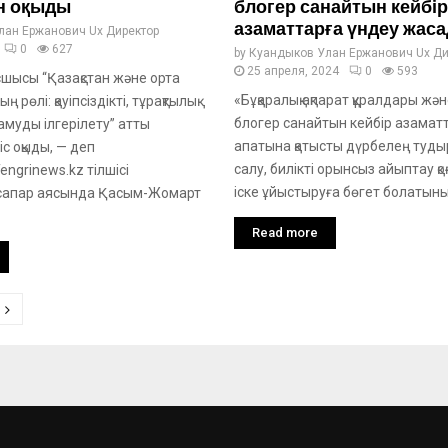
н оқыды
блогер санайтын кейбір
азаматтарға үндеу жас
лан Ержанович Ux Директор
0
627
by
Куандыков Улан Ержанович Ux Ди
25 апреля, 2024
0
593
шысы “Қазақстан және орта
«Бұқаралық ақпарат құралдары жә
рөлі: қауіпсіздікті, тұрақтылық
блогер санайтын кейбір азамат
амуды ілгерілету” атты
апатына қатысты дүрбелең туд
іс оқыды, — деп
салу, билікті орынсыз айыптау қо
ngrinews.kz тілшісі
іске ұйыстыруға бөгет болатынын
сапар аясында Қасым-Жомарт
Read more
tion