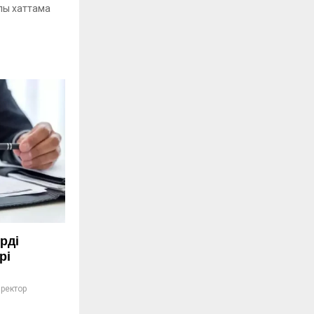
ралы хаттама
рді
рі
ректор