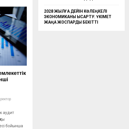
2028 ЖЫЛҒА ДЕЙІН КӨЛЕҢКЕЛІ
ЭКОНОМИКАНЫ ҚЫСҚАРТУ: ҮКІМЕТ
ЖАҢА ЖОСПАРДЫ БЕКІТТІ
емлекеттік
інші
ректор
ік аудит
қты
есі бойынша