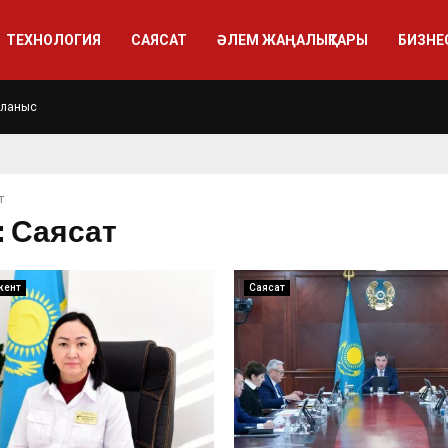
ТЕХНОЛОГИЯ
САЯСАТ
ӘЛЕМ ЖАҢАЛЫҚТАРЫ
БИЗНЕ
йланыс
т
: Саясат
кент
Саясат