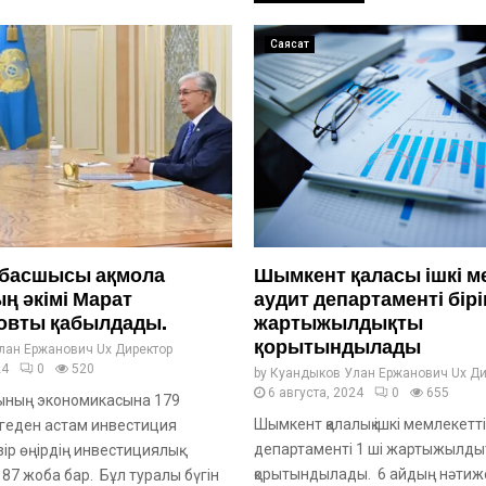
Саясат
 басшысы ақмола
Шымкент қаласы ішкі м
 әкімі Марат
аудит департаменті бір
овты қабылдады.
жартыжылдықты
қорытындылады
лан Ержанович Ux Директор
24
0
520
by
Куандыков Улан Ержанович Ux Ди
6 августа, 2024
0
655
ының экономикасына 179
Шымкент қалалық ішкі мемлекетт
геден астам инвестиция
департаменті 1 ші жартыжылды
ір өңірдің инвестициялық
қорытындылады. 6 айдың нәтиж
87 жоба бар. Бұл туралы бүгін