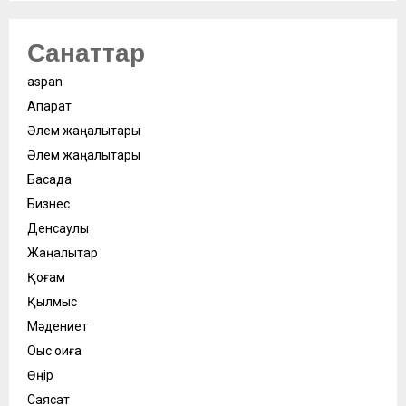
Санаттар
aspan
Ақпарат
Әлем жаңалықтары
Әлем жаңалықтары
Басқада
Бизнес
Денсаулық
Жаңалықтар
Қоғам
Қылмыс
Мәдениет
Оқыс оқиға
Өңір
Саясат