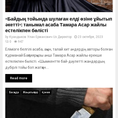
«Байдың тойында шулаған елді өзіне ұйытып
әкетті»: танымал асаба Тамара Асар жайлы
естелікпен бөлісті
by
Куандыков Улан Ержанович Ux Директор
23 октября, 2023
0
947
Елімізге белгілі асаба, ақын, талай хит әндердің авторы болған
Құрманай Бақтиярқызы әнші Тамара Асар жайлы ерекше
естелікпен бөлісті. «Шымкентте бай-дәулетті жандардың
дүбірлі тойы боп жатқан....
Read more
Басқада
Жаңалықтар
Қоғам