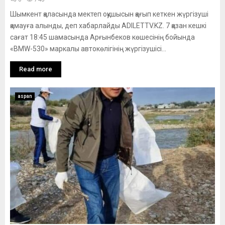
Шымкент қаласында мектеп оқушысын қағып кеткен жүргізуші
қамауға алынды, деп хабарлайды ADILETTV.KZ. 7 қазан кешкі
сағат 18:45 шамасында Арғынбеков көшесінің бойында
«BMW-530» маркалы автокөлігінің жүргізушісі...
Read more
aspan