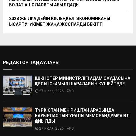
БОЛАТ АҚШОЛАҚОВТЫ ҚАБЫЛДАДЫ
2028 ЖЫЛҒА ДЕЙІН КӨЛЕҢКЕЛІ ЭКОНОМИКАНЫ
ҚЫСҚАРТУ: ҮКІМЕТ ЖАҢА ЖОСПАРДЫ БЕКІТТІ
РЕДАКТОР ТАҢДАУЛАРЫ
ІШКІ ІСТЕР МИНИСТРЛІГІ АДАМ САУДАСЫНА
ҚАРСЫ ІС-ҚИМЫЛ ШАРАЛАРЫН КҮШЕЙТУДЕ
27 июля, 2026
0
ТҮРКІСТАН МЕН РИШТАН АРАСЫНДА
БАУЫРЛАСТЫҚ ТУРАЛЫ МЕМОРАНДУМҒА ҚОЛ
ҚОЙЫЛДЫ
27 июля, 2026
0