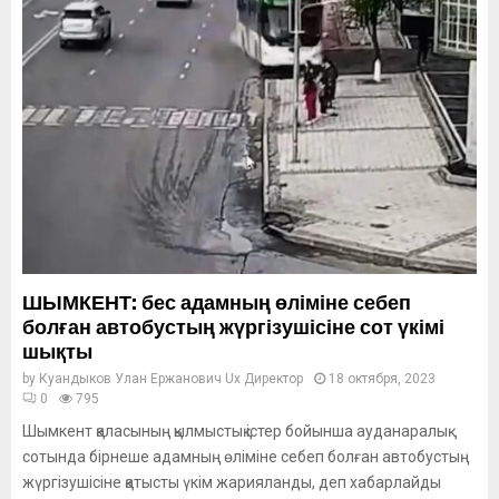
ШЫМКЕНТ: бес адамның өліміне себеп
болған автобустың жүргізушісіне сот үкімі
шықты
by
Куандыков Улан Ержанович Ux Директор
18 октября, 2023
0
795
Шымкент қаласының қылмыстық істер бойынша ауданаралық
сотында бірнеше адамның өліміне себеп болған автобустың
жүргізушісіне қатысты үкім жарияланды, деп хабарлайды