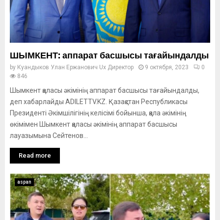
ШЫМКЕНТ: аппарат басшысы тағайындалды
by
Куандыков Улан Ержанович Ux Директор
9 октября, 2023
0
846
Шымкент қаласы әкімінің аппарат басшысы тағайындалды,
деп хабарлайды ADILETTV.KZ. Қазақстан Республикасы
Президенті Әкімшілігінің келісімі бойынша, қала әкімінің
өкімімен Шымкент қаласы әкімінің аппарат басшысы
лауазымына Сейтенов...
Read more
aspan