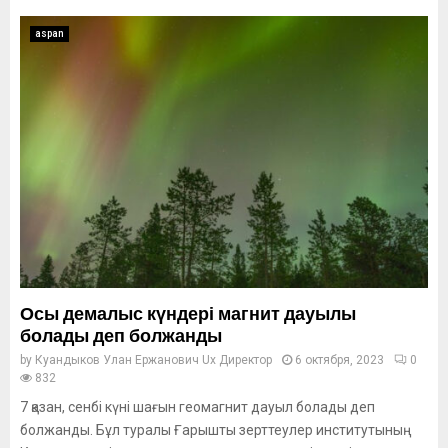
aspan
Осы демалыс күндері магнит дауылы
болады деп болжанды
by
Куандыков Улан Ержанович Ux Директор
6 октября, 2023
0
832
7 қазан, сенбі күні шағын геомагнит дауыл болады деп
болжанды. Бұл туралы Ғарышты зерттеулер институтының