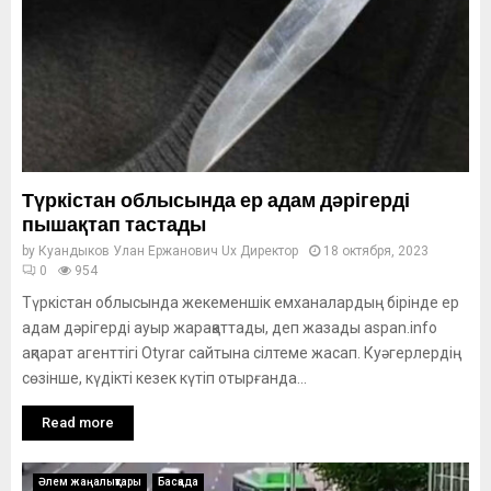
Түркістан облысында ер адам дәрігерді
пышақтап тастады
by
Куандыков Улан Ержанович Ux Директор
18 октября, 2023
0
954
Түркістан облысында жекеменшік емханалардың бірінде ер
адам дәрігерді ауыр жарақаттады, деп жазады aspan.info
ақпарат агенттігі Otyrar сайтына сілтеме жасап. Куәгерлердің
сөзінше, күдікті кезек күтіп отырғанда...
Read more
Әлем жаңалықтары
Басқада