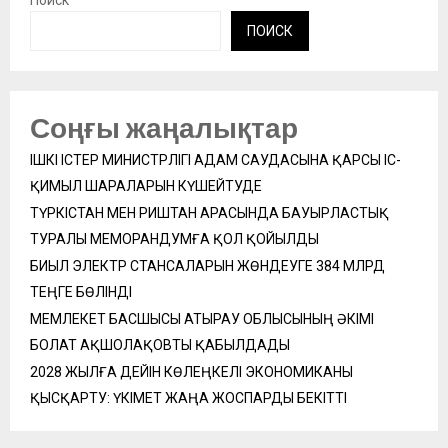
Поиск
ПОИСК
Соңғы жаңалықтар
ІШКІ ІСТЕР МИНИСТРЛІГІ АДАМ САУДАСЫНА ҚАРСЫ ІС-
ҚИМЫЛ ШАРАЛАРЫН КҮШЕЙТУДЕ
ТҮРКІСТАН МЕН РИШТАН АРАСЫНДА БАУЫРЛАСТЫҚ
ТУРАЛЫ МЕМОРАНДУМҒА ҚОЛ ҚОЙЫЛДЫ
БИЫЛ ЭЛЕКТР СТАНСАЛАРЫН ЖӨНДЕУГЕ 384 МЛРД
ТЕҢГЕ БӨЛІНДІ
МЕМЛЕКЕТ БАСШЫСЫ АТЫРАУ ОБЛЫСЫНЫҢ ӘКІМІ
БОЛАТ АҚШОЛАҚОВТЫ ҚАБЫЛДАДЫ
2028 ЖЫЛҒА ДЕЙІН КӨЛЕҢКЕЛІ ЭКОНОМИКАНЫ
ҚЫСҚАРТУ: ҮКІМЕТ ЖАҢА ЖОСПАРДЫ БЕКІТТІ