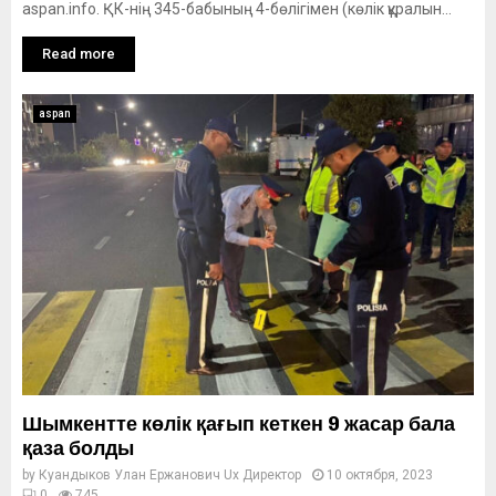
aspan.info. ҚК-нің 345-бабының 4-бөлігімен (көлiк құралын...
Read more
aspan
Шымкентте көлік қағып кеткен 9 жасар бала
қаза болды
by
Куандыков Улан Ержанович Ux Директор
10 октября, 2023
0
745