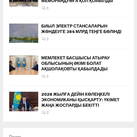
МЕМОРАНДУМҒА ҚОЛ ҚОЙЫЛДЫ
0
БИЫЛ ЭЛЕКТР СТАНСАЛАРЫН
ЖӨНДЕУГЕ 384 МЛРД ТЕҢГЕ БӨЛІНДІ
0
МЕМЛЕКЕТ БАСШЫСЫ АТЫРАУ
ОБЛЫСЫНЫҢ ӘКІМІ БОЛАТ
АҚШОЛАҚОВТЫ ҚАБЫЛДАДЫ
0
2028 ЖЫЛҒА ДЕЙІН КӨЛЕҢКЕЛІ
ЭКОНОМИКАНЫ ҚЫСҚАРТУ: ҮКІМЕТ
ЖАҢА ЖОСПАРДЫ БЕКІТТІ
0