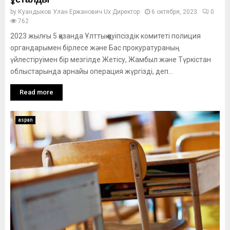
by
Куандыков Улан Ержанович Ux Директор
6 октября, 2023
0
762
2023 жылғы 5 қазанда Ұлттық қауіпсіздік комитеті полиция
органдарымен бірлесе және Бас прокуратураның
үйлестіруімен бір мезгілде Жетісу, Жамбыл және Түркістан
облыстарында арнайы операция жүргізді, деп...
Read more
aspan