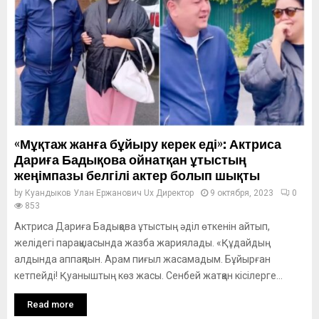
«Мұқтаж жанға бұйыру керек еді»: Актриса
Дариға Бадықова ойнатқан ұтыстың
жеңімпазы белгілі актер болып шықты
by
Куандыков Улан Ержанович Ux Директор
9 октября, 2023
0
853
Актриса Дариға Бадықова ұтыстың әділ өткенін айтып,
желідегі парақшасында жазба жариялады. «Құдайдың
алдында аппақпын. Арам пиғыл жасамадым. Бұйырған
кетпейді! Қуаныштың көз жасы. Сенбей жатқан кісілерге...
Read more