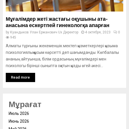
Мұғалімдер жеті жастағы оқушыны ата-
анасына ескертпей гинекологқа апарған
by
Куандыков Улан Ержанович Ux Директор
4 октября, 2023
0
945
Алматы тұрғыны жекеменшік мектеп қызметкерлері қызыма
психологиялық қысым көрсетті деп шағымданды. Көпбалалы
ананың айтуынша, білім ордасының мұғалімдері мен
психологы бірінші сыныпта оқитын қызды өгей әкесі...
Read more
Мұрағат
Июль 2026
Июнь 2026