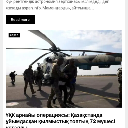
Күн рентгендік астрономия зертханасы мәлімдеді, деп
жазады aspan.info. Мамандардың айтуынша,...
Read more
aspan
ҰҚК арнайы операциясы: Қазақстанда
ұйымдасқан қылмыстық топтың 72 мүшесі
ұсталды