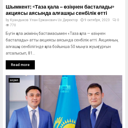
Шымкент: «Таза қала – өзіңнен басталады»
акциясы аясында алғашқы сенбілік өтті
by
Куандыков Улан Ержанович Ux Директор
9 октября, 2023
0
770
Бүгін қала әкімінің бастамасымен «Таза қала — өзіңнен
басталады» атты акциясы аясында сенбілік өтті. Акцияның
алғашқы сенбілігінде қала бойынша 50 мыңға жуық тұрғын
атсалысып, 81...
Read more
aspan