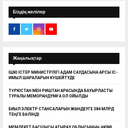
Біздің желілер
Жаңалықтар
ІШКІ ІСТЕР МИНИСТРЛІГІ АДАМ САУДАСЫНА ҚАРСЫ ІС-
ҚИМЫЛ ШАРАЛАРЫН КҮШЕЙТУДЕ
ТҮРКІСТАН МЕН РИШТАН АРАСЫНДА БАУЫРЛАСТЫҚ
ТУРАЛЫ МЕМОРАНДУМҒА ҚОЛ ҚОЙЫЛДЫ
БИЫЛ ЭЛЕКТР СТАНСАЛАРЫН ЖӨНДЕУГЕ 384 МЛРД
ТЕҢГЕ БӨЛІНДІ
МЕМЛЕКЕТ БАСШЫСЫ АТЫРАУ ОБЛЫСЫНЫҢ ӘКІМІ