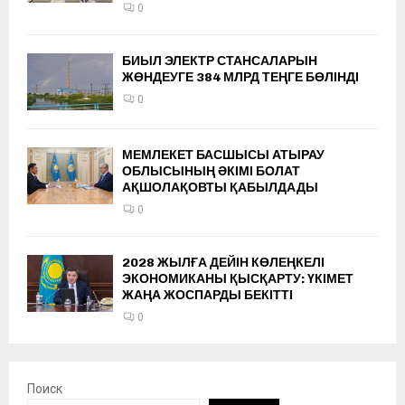
0
БИЫЛ ЭЛЕКТР СТАНСАЛАРЫН
ЖӨНДЕУГЕ 384 МЛРД ТЕҢГЕ БӨЛІНДІ
0
МЕМЛЕКЕТ БАСШЫСЫ АТЫРАУ
ОБЛЫСЫНЫҢ ӘКІМІ БОЛАТ
АҚШОЛАҚОВТЫ ҚАБЫЛДАДЫ
0
2028 ЖЫЛҒА ДЕЙІН КӨЛЕҢКЕЛІ
ЭКОНОМИКАНЫ ҚЫСҚАРТУ: ҮКІМЕТ
ЖАҢА ЖОСПАРДЫ БЕКІТТІ
0
Поиск