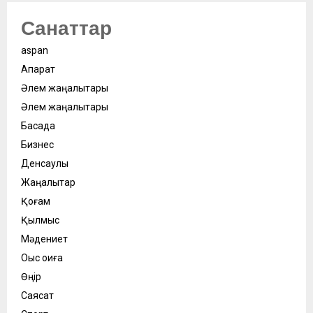
Санаттар
aspan
Ақпарат
Әлем жаңалықтары
Әлем жаңалықтары
Басқада
Бизнес
Денсаулық
Жаңалықтар
Қоғам
Қылмыс
Мәдениет
Оқыс оқиға
Өңір
Саясат