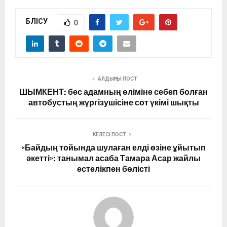
БӨЛІСУ
0
АЛДЫҢҒЫ ПОСТ
ШЫМКЕНТ: бес адамның өліміне себеп болған
автобустың жүргізушісіне сот үкімі шықты
КЕЛЕСІ ПОСТ
«Байдың тойында шулаған елді өзіне ұйытып
әкетті»: танымал асаба Тамара Асар жайлы
естелікпен бөлісті