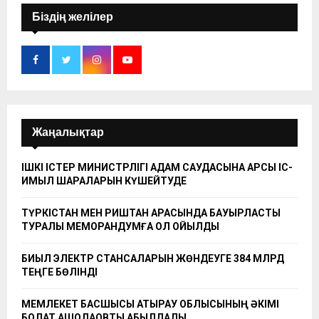
Біздің желілер
Жаңалықтар
ІШКІ ІСТЕР МИНИСТРЛІГІ АДАМ САУДАСЫНА ҚАРСЫ ІС-
ҚИМЫЛ ШАРАЛАРЫН КҮШЕЙТУДЕ
ТҮРКІСТАН МЕН РИШТАН АРАСЫНДА БАУЫРЛАСТЫҚ
ТУРАЛЫ МЕМОРАНДУМҒА ҚОЛ ҚОЙЫЛДЫ
БИЫЛ ЭЛЕКТР СТАНСАЛАРЫН ЖӨНДЕУГЕ 384 МЛРД
ТЕҢГЕ БӨЛІНДІ
МЕМЛЕКЕТ БАСШЫСЫ АТЫРАУ ОБЛЫСЫНЫҢ ӘКІМІ
БОЛАТ АҚШОЛАҚОВТЫ ҚАБЫЛДАДЫ