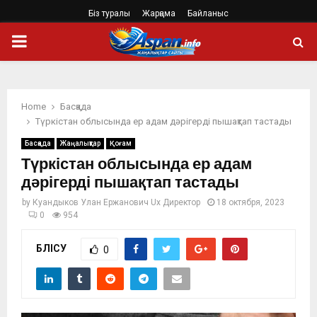
Біз туралы
Жарңама
Байланыс
PRIMARY
MENU
Home
Басқада
Түркістан облысында ер адам дәрігерді пышақтап тастады
Басқада
Жаңалықтар
Қоғам
Түркістан облысында ер адам
дәрігерді пышақтап тастады
by
Куандыков Улан Ержанович Ux Директор
18 октября, 2023
0
954
БӨЛІСУ
0