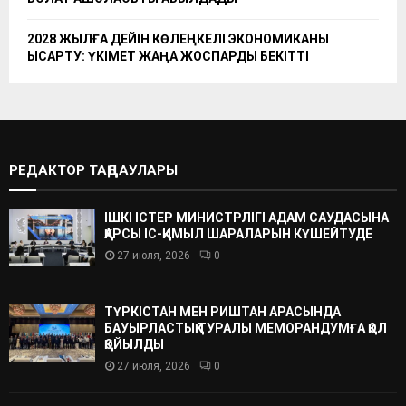
2028 ЖЫЛҒА ДЕЙІН КӨЛЕҢКЕЛІ ЭКОНОМИКАНЫ
ҚЫСҚАРТУ: ҮКІМЕТ ЖАҢА ЖОСПАРДЫ БЕКІТТІ
РЕДАКТОР ТАҢДАУЛАРЫ
ІШКІ ІСТЕР МИНИСТРЛІГІ АДАМ САУДАСЫНА
ҚАРСЫ ІС-ҚИМЫЛ ШАРАЛАРЫН КҮШЕЙТУДЕ
27 июля, 2026
0
ТҮРКІСТАН МЕН РИШТАН АРАСЫНДА
БАУЫРЛАСТЫҚ ТУРАЛЫ МЕМОРАНДУМҒА ҚОЛ
ҚОЙЫЛДЫ
27 июля, 2026
0