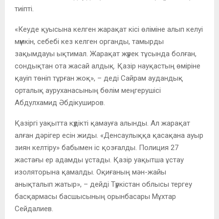
тиіпті.
«Кеуде қуысына келген жарақат кісі өліміне алып келуі
мүмкін, себебі кез келген органды, тамырды
зақымдауы ықтимал. Жарақат жүрек тұсында болған,
сондықтан ота жасай алдық. Қазір науқастың өміріне
қауіп төніп тұрған жоқ», – деді Сайрам аудандық
орталық ауруханасының бөлім меңгерушісі
Абдулхамид Әбдікуширов.
Қазіргі уақытта күдікті қамауға алынды. Ал жарақат
алған дәрігер есін жиды. «Денсаулыққа қасақана ауыр
зиян келтіру» бабымен іс қозғалды. Полиция 27
жастағы ер адамды ұстады. Қазір уақытша ұстау
изоляторына қамалды. Оқиғаның мән-жайы
анықталып жатыр», – дейді Түркістан облысы тергеу
басқармасы басшысының орынбасары Мұхтар
Сейдалиев.