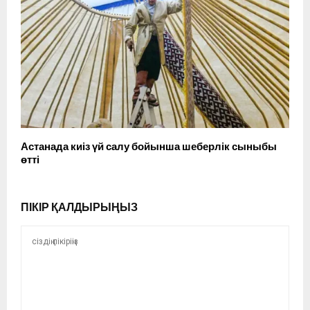
Астанада киіз үй салу бойынша шеберлік сыныбы
өтті
ПІКІР ҚАЛДЫРЫҢЫЗ