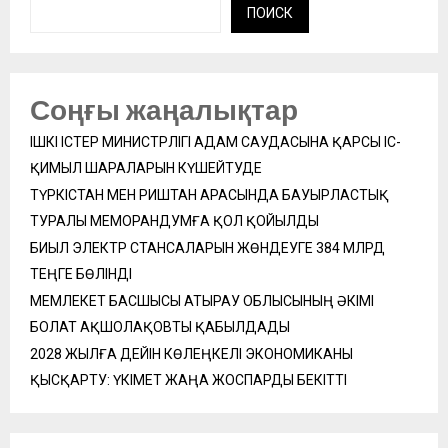
ПОИСК
Соңғы жаңалықтар
ІШКІ ІСТЕР МИНИСТРЛІГІ АДАМ САУДАСЫНА ҚАРСЫ ІС-
ҚИМЫЛ ШАРАЛАРЫН КҮШЕЙТУДЕ
ТҮРКІСТАН МЕН РИШТАН АРАСЫНДА БАУЫРЛАСТЫҚ
ТУРАЛЫ МЕМОРАНДУМҒА ҚОЛ ҚОЙЫЛДЫ
БИЫЛ ЭЛЕКТР СТАНСАЛАРЫН ЖӨНДЕУГЕ 384 МЛРД
ТЕҢГЕ БӨЛІНДІ
МЕМЛЕКЕТ БАСШЫСЫ АТЫРАУ ОБЛЫСЫНЫҢ ӘКІМІ
БОЛАТ АҚШОЛАҚОВТЫ ҚАБЫЛДАДЫ
2028 ЖЫЛҒА ДЕЙІН КӨЛЕҢКЕЛІ ЭКОНОМИКАНЫ
ҚЫСҚАРТУ: ҮКІМЕТ ЖАҢА ЖОСПАРДЫ БЕКІТТІ