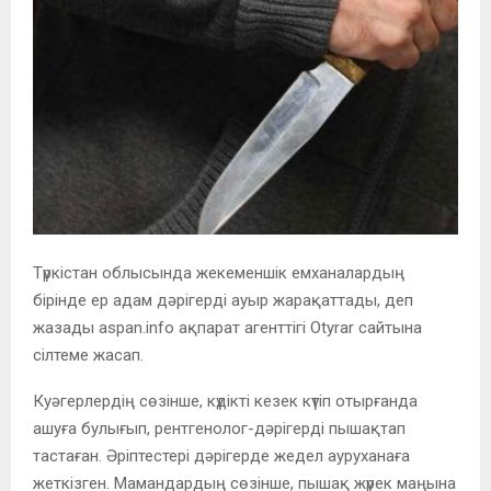
Түркістан облысында жекеменшік емханалардың
бірінде ер адам дәрігерді ауыр жарақаттады, деп
жазады aspan.info ақпарат агенттігі Otyrar сайтына
сілтеме жасап.
Куәгерлердің сөзінше, күдікті кезек күтіп отырғанда
ашуға булығып, рентгенолог-дәрігерді пышақтап
тастаған. Әріптестері дәрігерде жедел ауруханаға
жеткізген. Мамандардың сөзінше, пышақ жүрек маңына