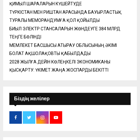
ҚИМЫЛ ШАРАЛАРЫН КҮШЕЙТУДЕ
ТҮРКІСТАН МЕН РИШТАН АРАСЫНДА БАУЫРЛАСТЫҚ
ТУРАЛЫ МЕМОРАНДУМҒА ҚОЛ ҚОЙЫЛДЫ
БИЫЛ ЭЛЕКТР СТАНСАЛАРЫН ЖӨНДЕУГЕ 384 МЛРД
ТЕҢГЕ БӨЛІНДІ
МЕМЛЕКЕТ БАСШЫСЫ АТЫРАУ ОБЛЫСЫНЫҢ ӘКІМІ
БОЛАТ АҚШОЛАҚОВТЫ ҚАБЫЛДАДЫ
2028 ЖЫЛҒА ДЕЙІН КӨЛЕҢКЕЛІ ЭКОНОМИКАНЫ
ҚЫСҚАРТУ: ҮКІМЕТ ЖАҢА ЖОСПАРДЫ БЕКІТТІ
Біздің желілер