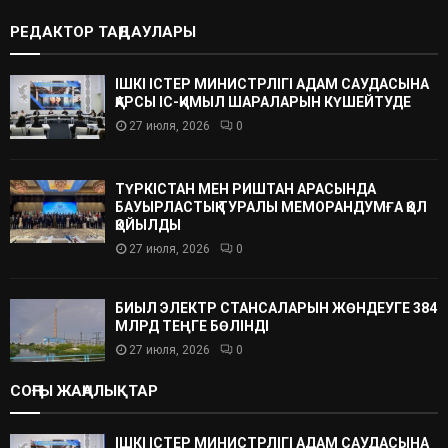
РЕДАКТОР ТАҢДАУЛАРЫ
ІШКІ ІСТЕР МИНИСТРЛІГІ АДАМ САУДАСЫНА
ҚАРСЫ ІС-ҚИМЫЛ ШАРАЛАРЫН КҮШЕЙТУДЕ
27 июля, 2026
0
ТҮРКІСТАН МЕН РИШТАН АРАСЫНДА
БАУЫРЛАСТЫҚ ТУРАЛЫ МЕМОРАНДУМҒА ҚОЛ
ҚОЙЫЛДЫ
27 июля, 2026
0
БИЫЛ ЭЛЕКТР СТАНСАЛАРЫН ЖӨНДЕУГЕ 384
МЛРД ТЕҢГЕ БӨЛІНДІ
27 июля, 2026
0
СОҢҒЫ ЖАҢАЛЫҚТАР
ІШКІ ІСТЕР МИНИСТРЛІГІ АДАМ САУДАСЫНА