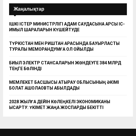
Жаңалықтар
ІШКІ ІСТЕР МИНИСТРЛІГІ АДАМ САУДАСЫНА ҚАРСЫ ІС-
ҚИМЫЛ ШАРАЛАРЫН КҮШЕЙТУДЕ
ТҮРКІСТАН МЕН РИШТАН АРАСЫНДА БАУЫРЛАСТЫҚ
ТУРАЛЫ МЕМОРАНДУМҒА ҚОЛ ҚОЙЫЛДЫ
БИЫЛ ЭЛЕКТР СТАНСАЛАРЫН ЖӨНДЕУГЕ 384 МЛРД
ТЕҢГЕ БӨЛІНДІ
МЕМЛЕКЕТ БАСШЫСЫ АТЫРАУ ОБЛЫСЫНЫҢ ӘКІМІ
БОЛАТ АҚШОЛАҚОВТЫ ҚАБЫЛДАДЫ
2028 ЖЫЛҒА ДЕЙІН КӨЛЕҢКЕЛІ ЭКОНОМИКАНЫ
ҚЫСҚАРТУ: ҮКІМЕТ ЖАҢА ЖОСПАРДЫ БЕКІТТІ