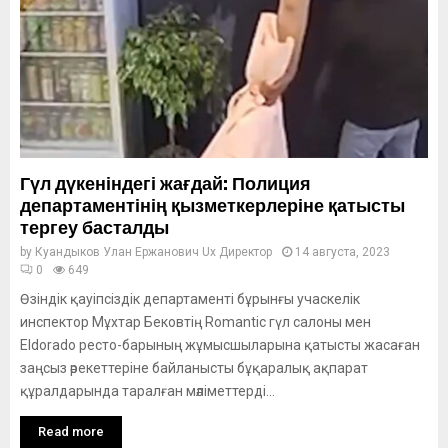
Гүл дүкеніндегі жағдай: Полиция
департаментінің қызметкерлеріне қатысты
тергеу басталды
by
Куандыков Улан Ержанович Ux Директор
14 августа, 2023
0
649
Өзіндік қауіпсіздік департаменті бұрынғы учаскелік
инспектор Мұхтар Бековтің Romantic гүл салоны мен
Eldorado ресто-барының жұмысшыларына қатысты жасаған
заңсыз әрекеттеріне байланысты бұқаралық ақпарат
құралдарында таралған мәліметтерді...
Read more