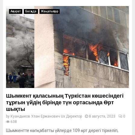
Ақпарат
Басқада
Жаңалықтар
Шымкент қаласының Түркістан көшесіндегі
тұрғын үйдің бірінде түн ортасында Өрт
шықты
by
Куандыков Улан Ержанович Ux Директор
8 августа, 2023
0
638
Шымкентте көпқабатты үйлерде 109 өрт дерегі тіркеліп,