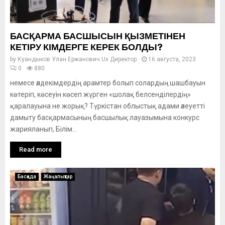
БАСҚАРМА БАСШЫСЫН ҚЫЗМЕТІНЕН
КЕТІРУ КІМДЕРГЕ КЕРЕК БОЛДЫ?
by
Куандыков Улан Ержанович Ux Директор
16 августа, 2023
0
880
немесе әлдекімдердің арамтер болып солардың шашбауын
көтеріп, көсеуін көсеп жүрген «шолақ белсенділердің»
қаралауына не жорық? Түркістан облыстық адами әлеуетті
дамыту басқармасының басшылық лауазымына конкурс
жарияланып, Білім...
Read more
Басқада
Жаңалықтар