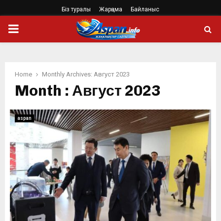
Біз туралы
Жарңама
Байланыс
PRIMARY
MENU
Home
Monthly Archives: Август 2023
Month : Август 2023
aspan