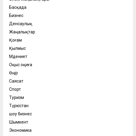
Басқада
Бизнес
Денсаулық
Жаңалықтар
Қоғам
Қылмыс
Мәдениет
Оқыс оқиға
Өңір
Саясат
Спорт
Туризм
Түркістан
шоу бизнес
Шымкент
Экономика