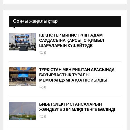
Соңғы жаңалықтар
ІШКІ ІСТЕР МИНИСТРЛІГІ АДАМ
САУДАСЫНА ҚАРСЫ ІС-ҚИМЫЛ
ШАРАЛАРЫН КҮШЕЙТУДЕ
0
ТҮРКІСТАН МЕН РИШТАН АРАСЫНДА
БАУЫРЛАСТЫҚ ТУРАЛЫ
МЕМОРАНДУМҒА ҚОЛ ҚОЙЫЛДЫ
0
БИЫЛ ЭЛЕКТР СТАНСАЛАРЫН
ЖӨНДЕУГЕ 384 МЛРД ТЕҢГЕ БӨЛІНДІ
0