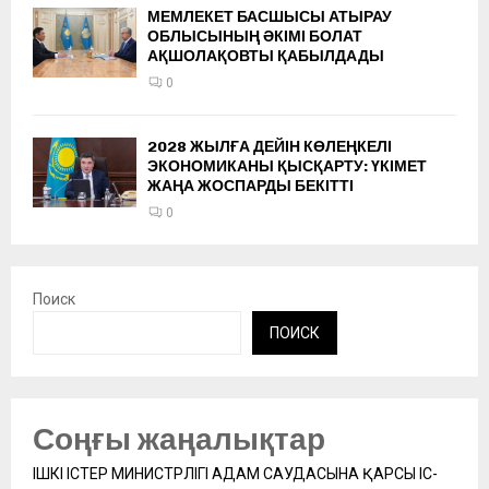
МЕМЛЕКЕТ БАСШЫСЫ АТЫРАУ
ОБЛЫСЫНЫҢ ӘКІМІ БОЛАТ
АҚШОЛАҚОВТЫ ҚАБЫЛДАДЫ
0
2028 ЖЫЛҒА ДЕЙІН КӨЛЕҢКЕЛІ
ЭКОНОМИКАНЫ ҚЫСҚАРТУ: ҮКІМЕТ
ЖАҢА ЖОСПАРДЫ БЕКІТТІ
0
Поиск
ПОИСК
Соңғы жаңалықтар
ІШКІ ІСТЕР МИНИСТРЛІГІ АДАМ САУДАСЫНА ҚАРСЫ ІС-