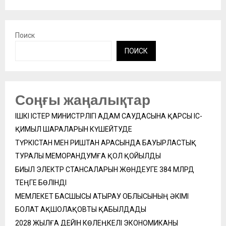
Поиск
ПОИСК
Соңғы жаңалықтар
ІШКІ ІСТЕР МИНИСТРЛІГІ АДАМ САУДАСЫНА ҚАРСЫ ІС-
ҚИМЫЛ ШАРАЛАРЫН КҮШЕЙТУДЕ
ТҮРКІСТАН МЕН РИШТАН АРАСЫНДА БАУЫРЛАСТЫҚ
ТУРАЛЫ МЕМОРАНДУМҒА ҚОЛ ҚОЙЫЛДЫ
БИЫЛ ЭЛЕКТР СТАНСАЛАРЫН ЖӨНДЕУГЕ 384 МЛРД
ТЕҢГЕ БӨЛІНДІ
МЕМЛЕКЕТ БАСШЫСЫ АТЫРАУ ОБЛЫСЫНЫҢ ӘКІМІ
БОЛАТ АҚШОЛАҚОВТЫ ҚАБЫЛДАДЫ
2028 ЖЫЛҒА ДЕЙІН КӨЛЕҢКЕЛІ ЭКОНОМИКАНЫ