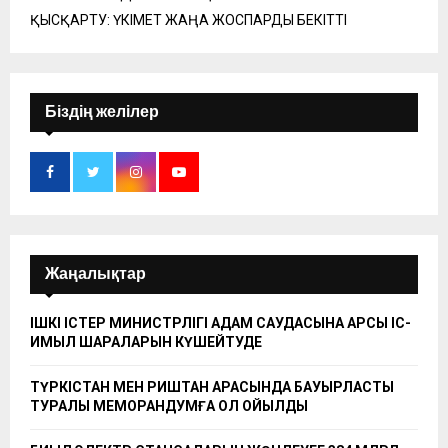
ҚЫСҚАРТУ: ҮКІМЕТ ЖАҢА ЖОСПАРДЫ БЕКІТТІ
Біздің желілер
Жаңалықтар
ІШКІ ІСТЕР МИНИСТРЛІГІ АДАМ САУДАСЫНА ҚАРСЫ ІС-
ҚИМЫЛ ШАРАЛАРЫН КҮШЕЙТУДЕ
ТҮРКІСТАН МЕН РИШТАН АРАСЫНДА БАУЫРЛАСТЫҚ
ТУРАЛЫ МЕМОРАНДУМҒА ҚОЛ ҚОЙЫЛДЫ