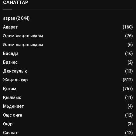
САНАТТАР
aspan
(2 044)
Ақпарат
(160)
Әлем жаңалықтары
(76)
Әлем жаңалықтары
(6)
Басқада
(16)
Бизнес
(2)
Денсаулық
(13)
Жаңалықтар
(812)
Қоғам
(767)
Қылмыс
(11)
Мәдениет
(4)
Оқыс оқиға
(12)
Өңір
(3)
Саясат
(12)