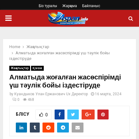
Біз туралы
Жарңама
Байланыс
PRIMARY
MENU
Home
Жаңалықтар
Алматыда жоғалған жасөспірімді үш тәулік бойы
іздестіруде
Жаңалықтар
Қоғам
Алматыда жоғалған жасөспірімді
үш тәулік бойы іздестіруде
by
Куандыков Улан Ержанович Ux Директор
16 марта, 2024
0
468
БӨЛІСУ
0