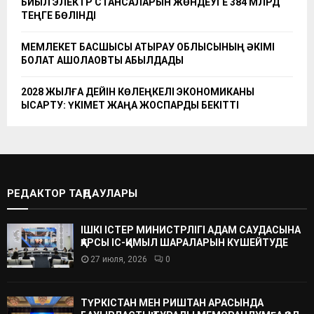
БИЫЛ ЭЛЕКТР СТАНСАЛАРЫН ЖӨНДЕУГЕ 384 МЛРД
ТЕҢГЕ БӨЛІНДІ
МЕМЛЕКЕТ БАСШЫСЫ АТЫРАУ ОБЛЫСЫНЫҢ ӘКІМІ
БОЛАТ АҚШОЛАҚОВТЫ ҚАБЫЛДАДЫ
2028 ЖЫЛҒА ДЕЙІН КӨЛЕҢКЕЛІ ЭКОНОМИКАНЫ
ҚЫСҚАРТУ: ҮКІМЕТ ЖАҢА ЖОСПАРДЫ БЕКІТТІ
РЕДАКТОР ТАҢДАУЛАРЫ
ІШКІ ІСТЕР МИНИСТРЛІГІ АДАМ САУДАСЫНА
ҚАРСЫ ІС-ҚИМЫЛ ШАРАЛАРЫН КҮШЕЙТУДЕ
27 июля, 2026
0
ТҮРКІСТАН МЕН РИШТАН АРАСЫНДА