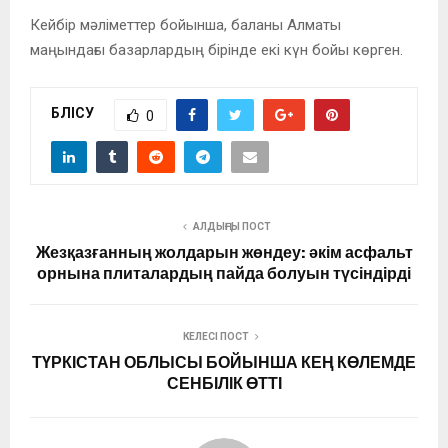
Кейбір мәліметтер бойынша, баланы Алматы
маңындағы базарлардың бірінде екі күн бойы көрген.
БӨЛІСУ
0
АЛДЫҢҒЫ ПОСТ
Жезқазғанның жолдарын жөндеу: әкім асфальт
орнына плиталардың пайда болуын түсіндірді
КЕЛЕСІ ПОСТ
ТҮРКІСТАН ОБЛЫСЫ БОЙЫНША КЕҢ КӨЛЕМДЕ
СЕНБІЛІК ӨТТІ