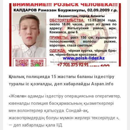
Қалалық полицияда 15 жастағы баланы іздестіру
туралы іс қозғалды, деп хабарлайды Aspan.info
«Жоғалған адамды іздестіру операциясына оперативтер,
ювеналды полиция басқармасының қызметкерлері
мен волонтерлер қатысуда. Сондай-ақ,
жасөспірімдердің болуы мүмкін жерлері тексерілуде «,
— деп хабарлады қала ІІД.