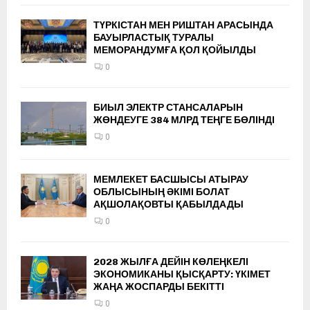
ТҮРКІСТАН МЕН РИШТАН АРАСЫНДА
БАУЫРЛАСТЫҚ ТУРАЛЫ
МЕМОРАНДУМҒА ҚОЛ ҚОЙЫЛДЫ
0
БИЫЛ ЭЛЕКТР СТАНСАЛАРЫН
ЖӨНДЕУГЕ 384 МЛРД ТЕҢГЕ БӨЛІНДІ
0
МЕМЛЕКЕТ БАСШЫСЫ АТЫРАУ
ОБЛЫСЫНЫҢ ӘКІМІ БОЛАТ
АҚШОЛАҚОВТЫ ҚАБЫЛДАДЫ
0
2028 ЖЫЛҒА ДЕЙІН КӨЛЕҢКЕЛІ
ЭКОНОМИКАНЫ ҚЫСҚАРТУ: ҮКІМЕТ
ЖАҢА ЖОСПАРДЫ БЕКІТТІ
0