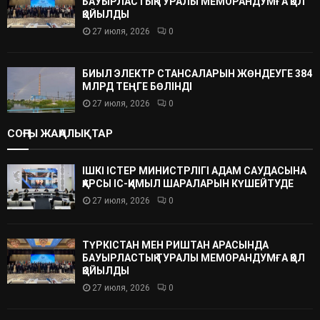
БАУЫРЛАСТЫҚ ТУРАЛЫ МЕМОРАНДУМҒА ҚОЛ
ҚОЙЫЛДЫ
27 июля, 2026
0
БИЫЛ ЭЛЕКТР СТАНСАЛАРЫН ЖӨНДЕУГЕ 384
МЛРД ТЕҢГЕ БӨЛІНДІ
27 июля, 2026
0
СОҢҒЫ ЖАҢАЛЫҚТАР
ІШКІ ІСТЕР МИНИСТРЛІГІ АДАМ САУДАСЫНА
ҚАРСЫ ІС-ҚИМЫЛ ШАРАЛАРЫН КҮШЕЙТУДЕ
27 июля, 2026
0
ТҮРКІСТАН МЕН РИШТАН АРАСЫНДА
БАУЫРЛАСТЫҚ ТУРАЛЫ МЕМОРАНДУМҒА ҚОЛ
ҚОЙЫЛДЫ
27 июля, 2026
0