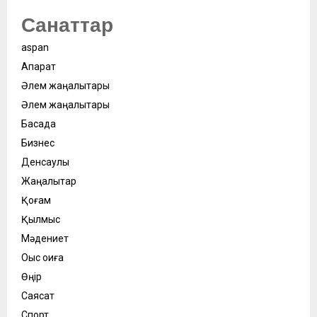
Санаттар
aspan
Ақпарат
Әлем жаңалықтары
Әлем жаңалықтары
Басқада
Бизнес
Денсаулық
Жаңалықтар
Қоғам
Қылмыс
Мәдениет
Оқыс оқиға
Өңір
Саясат
Спорт