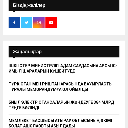
Біздің желілер
Жаңалықтар
ІШКІ ІСТЕР МИНИСТРЛІГІ АДАМ САУДАСЫНА ҚАРСЫ ІС-
ҚИМЫЛ ШАРАЛАРЫН КҮШЕЙТУДЕ
ТҮРКІСТАН МЕН РИШТАН АРАСЫНДА БАУЫРЛАСТЫҚ
ТУРАЛЫ МЕМОРАНДУМҒА ҚОЛ ҚОЙЫЛДЫ
БИЫЛ ЭЛЕКТР СТАНСАЛАРЫН ЖӨНДЕУГЕ 384 МЛРД
ТЕҢГЕ БӨЛІНДІ
МЕМЛЕКЕТ БАСШЫСЫ АТЫРАУ ОБЛЫСЫНЫҢ ӘКІМІ
БОЛАТ АҚШОЛАҚОВТЫ ҚАБЫЛДАДЫ