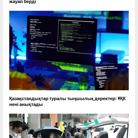
жауап берді
Қазақстандықтар туралы тыңшылық деректер: ҰҚК
нені анықтады