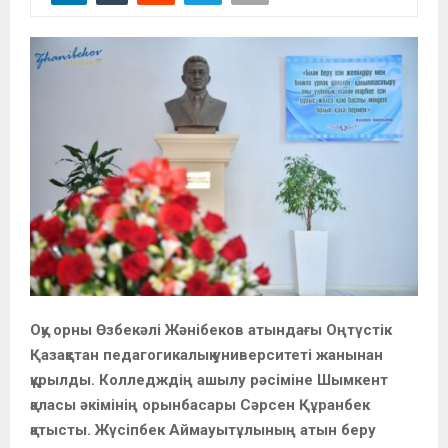
Оқу орны Өзбекәлі Жәнібеков атындағы Оңтүстік
Қазақстан педагогикалық университеті жанынан
құрылды. Колледждің ашылу рәсіміне Шымкент
қаласы әкімінің орынбасары Сәрсен Құранбек
қатысты. Жүсіпбек Аймауытұлының атын беру