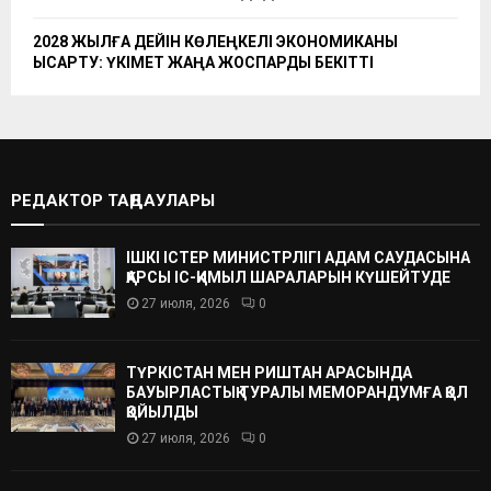
2028 ЖЫЛҒА ДЕЙІН КӨЛЕҢКЕЛІ ЭКОНОМИКАНЫ
ҚЫСҚАРТУ: ҮКІМЕТ ЖАҢА ЖОСПАРДЫ БЕКІТТІ
РЕДАКТОР ТАҢДАУЛАРЫ
ІШКІ ІСТЕР МИНИСТРЛІГІ АДАМ САУДАСЫНА
ҚАРСЫ ІС-ҚИМЫЛ ШАРАЛАРЫН КҮШЕЙТУДЕ
27 июля, 2026
0
ТҮРКІСТАН МЕН РИШТАН АРАСЫНДА
БАУЫРЛАСТЫҚ ТУРАЛЫ МЕМОРАНДУМҒА ҚОЛ
ҚОЙЫЛДЫ
27 июля, 2026
0