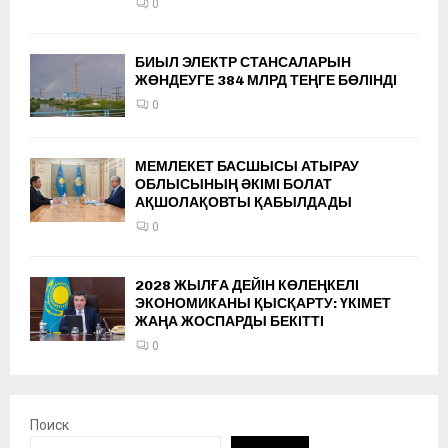
0
БИЫЛ ЭЛЕКТР СТАНСАЛАРЫН
ЖӨНДЕУГЕ 384 МЛРД ТЕҢГЕ БӨЛІНДІ
0
МЕМЛЕКЕТ БАСШЫСЫ АТЫРАУ
ОБЛЫСЫНЫҢ ӘКІМІ БОЛАТ
АҚШОЛАҚОВТЫ ҚАБЫЛДАДЫ
0
2028 ЖЫЛҒА ДЕЙІН КӨЛЕҢКЕЛІ
ЭКОНОМИКАНЫ ҚЫСҚАРТУ: ҮКІМЕТ
ЖАҢА ЖОСПАРДЫ БЕКІТТІ
0
Поиск