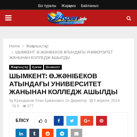
Біз туралы
Жарңама
Байланыс
PRIMARY
MENU
Home
Жаңалықтар
ШЫМКЕНТ: Ө.ЖӘНІБЕКОВ АТЫНДАҒЫ УНИВЕРСИТЕТ
ЖАНЫНАН КОЛЛЕДЖ АШЫЛДЫ
Жаңалықтар
Қоғам
Шымкент
ШЫМКЕНТ: Ө.ЖӘНІБЕКОВ
АТЫНДАҒЫ УНИВЕРСИТЕТ
ЖАНЫНАН КОЛЛЕДЖ АШЫЛДЫ
by
Куандыков Улан Ержанович Ux Директор
3 апреля, 2024
0
577
БӨЛІСУ
0