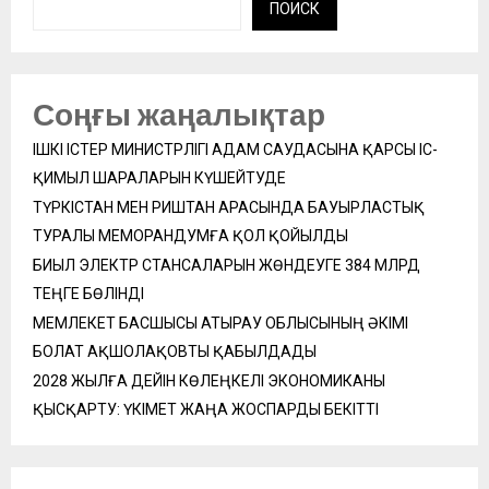
ПОИСК
Соңғы жаңалықтар
ІШКІ ІСТЕР МИНИСТРЛІГІ АДАМ САУДАСЫНА ҚАРСЫ ІС-
ҚИМЫЛ ШАРАЛАРЫН КҮШЕЙТУДЕ
ТҮРКІСТАН МЕН РИШТАН АРАСЫНДА БАУЫРЛАСТЫҚ
ТУРАЛЫ МЕМОРАНДУМҒА ҚОЛ ҚОЙЫЛДЫ
БИЫЛ ЭЛЕКТР СТАНСАЛАРЫН ЖӨНДЕУГЕ 384 МЛРД
ТЕҢГЕ БӨЛІНДІ
МЕМЛЕКЕТ БАСШЫСЫ АТЫРАУ ОБЛЫСЫНЫҢ ӘКІМІ
БОЛАТ АҚШОЛАҚОВТЫ ҚАБЫЛДАДЫ
2028 ЖЫЛҒА ДЕЙІН КӨЛЕҢКЕЛІ ЭКОНОМИКАНЫ
ҚЫСҚАРТУ: ҮКІМЕТ ЖАҢА ЖОСПАРДЫ БЕКІТТІ