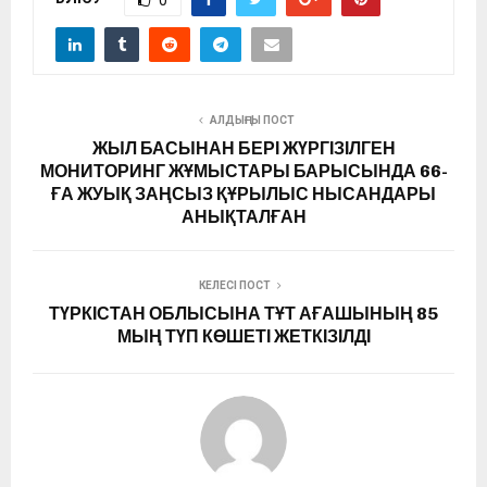
0
АЛДЫҢҒЫ ПОСТ
ЖЫЛ БАСЫНАН БЕРІ ЖҮРГІЗІЛГЕН
МОНИТОРИНГ ЖҰМЫСТАРЫ БАРЫСЫНДА 66-
ҒА ЖУЫҚ ЗАҢСЫЗ ҚҰРЫЛЫС НЫСАНДАРЫ
АНЫҚТАЛҒАН
КЕЛЕСІ ПОСТ
ТҮРКІСТАН ОБЛЫСЫНА ТҰТ АҒАШЫНЫҢ 85
МЫҢ ТҮП КӨШЕТІ ЖЕТКІЗІЛДІ