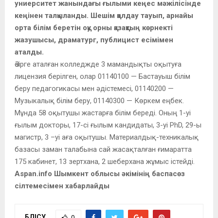
униерситет жанындағы ғылыми кеңес мәжілісінде
кеңінен талқыланды. Шешім қолдау тауып, арнайы
орта білім беретін оқу орны қазақтың көрнекті
жазушысы, драматург, публицист есімімен
аталды.
Әзірге аталған колледжде 3 мамандықты оқытуға
лицензия берілген, олар 01140100 — Бастауыш білім
беру педагогикасы мен әдістемесі, 01140200 —
Музыкалық білім беру, 01140300 — Көркем еңбек.
Мұнда 58 оқытушы жастарға білім береді. Оның 1-уі
ғылым докторы, 17-сі ғылым кандидаты, 3-уі PhD, 29-ы
магистр, 3 –уі аға оқытушы. Материалдық-техникалық
базасы заман талабына сай жасақталған ғимаратта
175 кабинет, 13 зертхана, 2 шеберхана жұмыс істейді.
Aspan.info Шымкент облысы әкімінің баспасөз
сілтемесімен хабарлайды
БӨЛІСУ