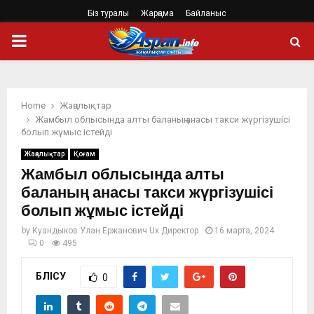
Біз туралы
Жарңама
Байланыс
PRIMARY
MENU
Home
Жаңалықтар
Жамбыл облысында алты баланың анасы такси жүргізушісі
болып жұмыс істейді
Жаңалықтар
Қоғам
Жамбыл облысында алты
баланың анасы такси жүргізушісі
болып жұмыс істейді
by
Куандыков Улан Ержанович Ux Директор
16 марта, 2024
0
495
БӨЛІСУ
0