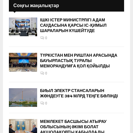
Соңғы жаңалықтар
ІШКІ ІСТЕР МИНИСТРЛІГІ АДАМ
САУДАСЫНА ҚАРСЫ ІС-ҚИМЫЛ
ШАРАЛАРЫН КҮШЕЙТУДЕ
0
ТҮРКІСТАН МЕН РИШТАН АРАСЫНДА
БАУЫРЛАСТЫҚ ТУРАЛЫ
МЕМОРАНДУМҒА ҚОЛ ҚОЙЫЛДЫ
0
БИЫЛ ЭЛЕКТР СТАНСАЛАРЫН
ЖӨНДЕУГЕ 384 МЛРД ТЕҢГЕ БӨЛІНДІ
0
МЕМЛЕКЕТ БАСШЫСЫ АТЫРАУ
ОБЛЫСЫНЫҢ ӘКІМІ БОЛАТ
АҚШОЛАҚОВТЫ ҚАБЫЛДАДЫ