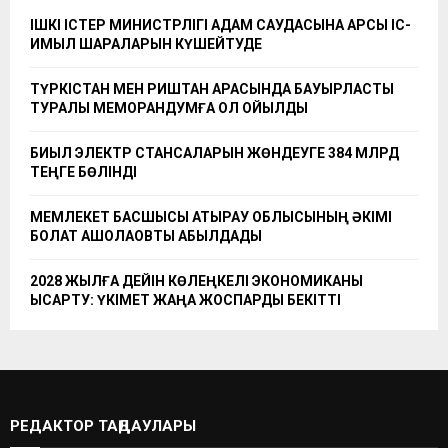
ІШКІ ІСТЕР МИНИСТРЛІГІ АДАМ САУДАСЫНА ҚАРСЫ ІС-
ҚИМЫЛ ШАРАЛАРЫН КҮШЕЙТУДЕ
ТҮРКІСТАН МЕН РИШТАН АРАСЫНДА БАУЫРЛАСТЫҚ
ТУРАЛЫ МЕМОРАНДУМҒА ҚОЛ ҚОЙЫЛДЫ
БИЫЛ ЭЛЕКТР СТАНСАЛАРЫН ЖӨНДЕУГЕ 384 МЛРД
ТЕҢГЕ БӨЛІНДІ
МЕМЛЕКЕТ БАСШЫСЫ АТЫРАУ ОБЛЫСЫНЫҢ ӘКІМІ
БОЛАТ АҚШОЛАҚОВТЫ ҚАБЫЛДАДЫ
2028 ЖЫЛҒА ДЕЙІН КӨЛЕҢКЕЛІ ЭКОНОМИКАНЫ
ҚЫСҚАРТУ: ҮКІМЕТ ЖАҢА ЖОСПАРДЫ БЕКІТТІ
РЕДАКТОР ТАҢДАУЛАРЫ