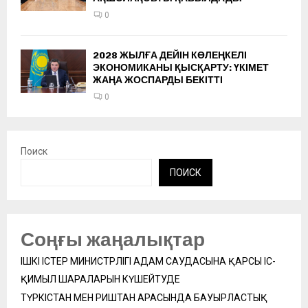
0
2028 ЖЫЛҒА ДЕЙІН КӨЛЕҢКЕЛІ
ЭКОНОМИКАНЫ ҚЫСҚАРТУ: ҮКІМЕТ
ЖАҢА ЖОСПАРДЫ БЕКІТТІ
0
Поиск
ПОИСК
Соңғы жаңалықтар
ІШКІ ІСТЕР МИНИСТРЛІГІ АДАМ САУДАСЫНА ҚАРСЫ ІС-
ҚИМЫЛ ШАРАЛАРЫН КҮШЕЙТУДЕ
ТҮРКІСТАН МЕН РИШТАН АРАСЫНДА БАУЫРЛАСТЫҚ