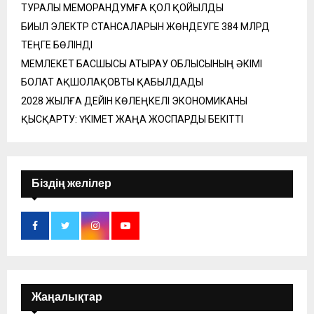
ТУРАЛЫ МЕМОРАНДУМҒА ҚОЛ ҚОЙЫЛДЫ
БИЫЛ ЭЛЕКТР СТАНСАЛАРЫН ЖӨНДЕУГЕ 384 МЛРД
ТЕҢГЕ БӨЛІНДІ
МЕМЛЕКЕТ БАСШЫСЫ АТЫРАУ ОБЛЫСЫНЫҢ ӘКІМІ
БОЛАТ АҚШОЛАҚОВТЫ ҚАБЫЛДАДЫ
2028 ЖЫЛҒА ДЕЙІН КӨЛЕҢКЕЛІ ЭКОНОМИКАНЫ
ҚЫСҚАРТУ: ҮКІМЕТ ЖАҢА ЖОСПАРДЫ БЕКІТТІ
Біздің желілер
Жаңалықтар