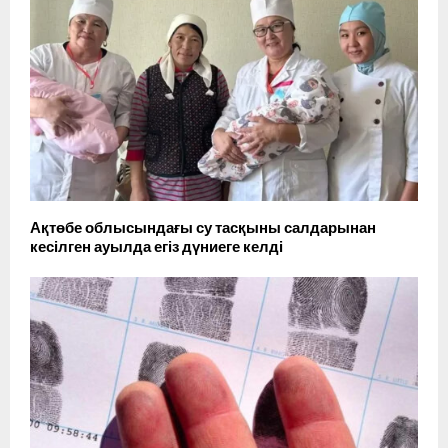
Ақтөбе облысындағы су тасқыны салдарынан
кесілген ауылда егіз дүниеге келді