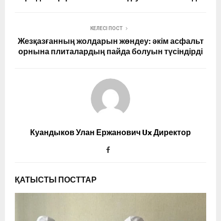
КЕЛЕСІ ПОСТ
Жезқазғанның жолдарын жөндеу: әкім асфальт
орнына плиталардың пайда болуын түсіндірді
Куандыков Улан Ержанович Ux Директор
ҚАТЫСТЫ ПОСТТАР