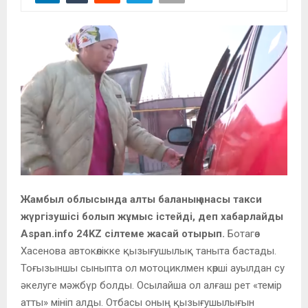
Жамбыл облысында алты баланың анасы такси
жүргізушісі болып жұмыс істейді, деп хабарлайды
Aspan.info 24KZ сілтеме жасай отырып.
Ботагөз
Хасенова автокөлікке қызығушылық таныта бастады.
Тоғызыншы сыныпта ол мотоциклмен көрші ауылдан су
әкелуге мәжбүр болды. Осылайша ол алғаш рет «темір
атты» мініп алды. Отбасы оның қызығушылығын