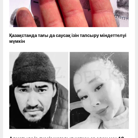
Қазақстанда тағы да саусақ ізін тапсыру міндеттелуі
мүмкін