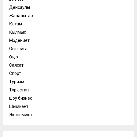
Денсаулық
Жаңалықтар
Қоғам
Қылмыс
Мәдениет
Оқыс оқиға
Өңір
Саясат
Спорт
Туризм
Түркістан
шоу бизнес
Шымкент
Экономика