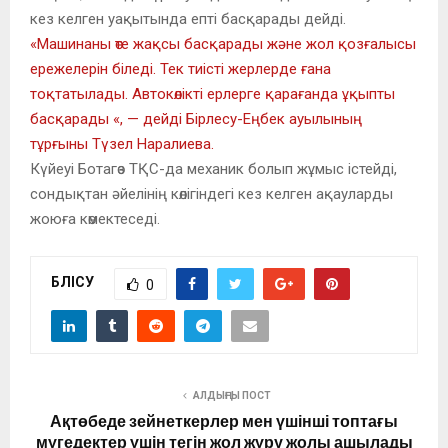
кез келген уақытында епті басқарады дейді.
«Машинаны өте жақсы басқарады және жол қозғалысы
ережелерін біледі. Тек тиісті жерлерде ғана
тоқтатылады. Автокөлікті ерлерге қарағанда ұқыпты
басқарады «, — дейді Бірлесу-Еңбек ауылының
тұрғыны Түзел Наралиева.
Күйеуі Ботагөз ТҚС-да механик болып жұмыс істейді,
сондықтан әйелінің көлігіндегі кез келген ақауларды
жоюға көмектеседі.
БӨЛІСУ
0
АЛДЫҢҒЫ ПОСТ
Ақтөбеде зейнеткерлер мен үшінші топтағы
мүгедектер үшін тегін жол жүру жолы ашылады