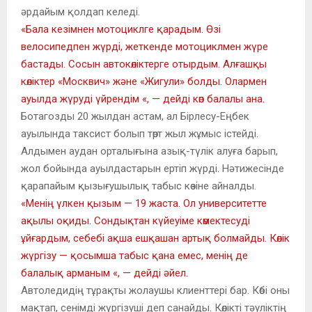
әрдайым қолдап келеді.
«Бала кезімнен мотоциклге қарадым. Өзі
велосипедпен жүрді, жеткенде мотоциклмен жүре
бастады. Сосын автокөліктерге отырдым. Алғашқы
көліктер «Москвич» және «Жигули» болды. Олармен
ауылда жүруді үйрендім «, — дейді көп балалы ана.
Ботагозды 20 жылдан астам, ал Бірлесу-Еңбек
ауылында таксист болып төрт жыл жұмыс істейді.
Алдымен аудан орталығына азық-түлік алуға барып,
жол бойында ауылдастарын ертіп жүрді. Нәтижесінде
қарапайым қызығушылық табыс көзіне айналды.
«Менің үлкен қызым — 19 жаста. Ол университетте
ақылы оқиды. Сондықтан күйеуіме көмектесуді
ұйғардым, себебі ақша ешқашан артық болмайды. Көлік
жүргізу — қосымша табыс қана емес, менің де
балалық арманым «, — дейді әйел.
Автоледидің тұрақты жолаушы клиенттері бар. Көбі оны
мақтап, сенімді жүргізуші деп санайды. Көлікті тәуліктің