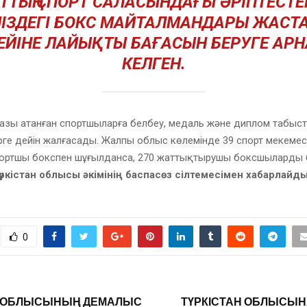
ТТЫҢ СПОРТ САЛАСЫНДАҒЫ ӘРІПТЕСТЕ
МІЗДЕГІ БОКС МАЙТАЛМАНДАРЫ ЖАСТА
ГЕЙІНЕ ЛАЙЫҚТЫ БАҒАСЫН БЕРУГЕ АР
КЕЛГЕН.
азы атанған спортшыларға белбеу, медаль және диплом табыс
ірге дейін жалғасады. Жалпы облыс көлемінде 39 спорт мекемес
портшы бокспен шұғылданса, 270 жаттықтырушы боксшыларды 
Түркістан облысы әкімінің баспасөз сілтемесімен хабарлайд
0
Н ОБЛЫСЫНЫҢ ДЕМАЛЫС
ТҮРКІСТАН ОБЛЫСЫН