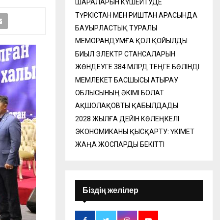
ШАРАЛАРЫН КҮШЕЙТУДЕ
ТҮРКІСТАН МЕН РИШТАН АРАСЫНДА
БАУЫРЛАСТЫҚ ТУРАЛЫ
МЕМОРАНДУМҒА ҚОЛ ҚОЙЫЛДЫ
БИЫЛ ЭЛЕКТР СТАНСАЛАРЫН
ЖӨНДЕУГЕ 384 МЛРД ТЕҢГЕ БӨЛІНДІ
МЕМЛЕКЕТ БАСШЫСЫ АТЫРАУ
ОБЛЫСЫНЫҢ ӘКІМІ БОЛАТ
АҚШОЛАҚОВТЫ ҚАБЫЛДАДЫ
2028 ЖЫЛҒА ДЕЙІН КӨЛЕҢКЕЛІ
ЭКОНОМИКАНЫ ҚЫСҚАРТУ: ҮКІМЕТ
ЖАҢА ЖОСПАРДЫ БЕКІТТІ
Біздің желілер