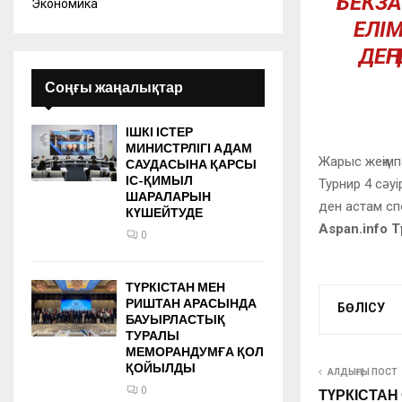
БЕКЗА
Экономика
ЕЛІ
ДЕҢ
Соңғы жаңалықтар
ІШКІ ІСТЕР
МИНИСТРЛІГІ АДАМ
Жарыс жеңімп
САУДАСЫНА ҚАРСЫ
ІС-ҚИМЫЛ
Турнир 4 сәу
ШАРАЛАРЫН
ден астам с
КҮШЕЙТУДЕ
Aspan.info 
0
ТҮРКІСТАН МЕН
РИШТАН АРАСЫНДА
БӨЛІСУ
БАУЫРЛАСТЫҚ
ТУРАЛЫ
МЕМОРАНДУМҒА ҚОЛ
ҚОЙЫЛДЫ
АЛДЫҢҒЫ ПОСТ
0
ТҮРКІСТА