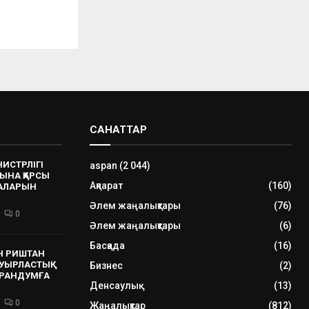
САНАТТАР
НИСТРЛІГІ
aspan
(2 044)
ЫНА ҚАРСЫ
Ақпарат
(160)
РАЛАРЫН
Әлем жаңалықтары
(76)
0
Әлем жаңалықтары
(6)
Басқада
(16)
Н РИШТАН
УЫРЛАСТЫҚ
Бизнес
(2)
РАНДУМҒА
Денсаулық
(13)
0
Жаңалықтар
(812)