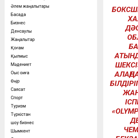
Әлем жаңалықтары
БОКСШ
Басқада
ХА
Бизнес
ДӘ
Денсаулық
ОБ
Жаңалықтар
БА
Қоғам
АТЫНД
Қылмыс
ШЕКСІ
Мәдениет
АЛАҢД
Оқыс оқиға
Өңір
БІЛДІР
Саясат
ЖАН
Спорт
ІСП
Туризм
«OLYMP
Түркістан
Д
шоу бизнес
ЧЕМ
Шымкент