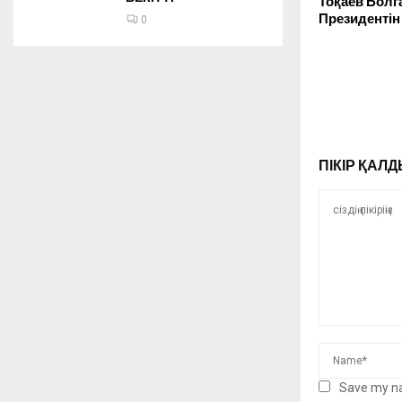
Тоқаев Болг
Президентін
0
ПІКІР ҚА
Save my na