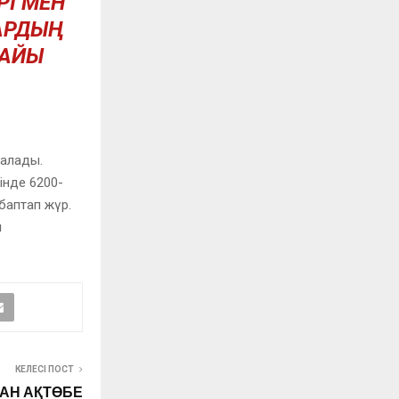
РІ МЕН
РДЫҢ
НАЙЫ
талады.
інде 6200-
баптап жүр.
ы
КЕЛЕСІ ПОСТ
АН АҚТӨБЕ