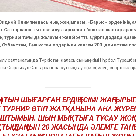
а Сидней Олимпиадасының жеңімпазы, «Барыс» орденінің 
ат Саттархановты еске алуға арналған бокстан жастар арас
 турнирі тағы да жалауын желбіретті. Дүбірлі додада Қаза
 Өзбекстан, Тәжікстан елдерінен келген 200-ден астам с
лу салтанатында Түркістан қаласысының әкімі Нұрбол Тұрашбе
асы Сырлыкүл Саттарханова құттықтау сөз сөйлеп, спортшылара
Ң АТЫН ШЫҒАРҒАН ЕРДІҢ ЕСІМІ ЖАҢҒЫРЫ
 ТУРНИР ӨТІП ЖАТҚАНЫНА АНА ЖҮРЕ
ШТЫМЫН. ШЫН МЫҚТЫҒА ТҰСАУ ЖОҚ.
ТЫҢ ДАҢҚЫН 20 ЖАСЫНДА ӘЛЕМГЕ ТА