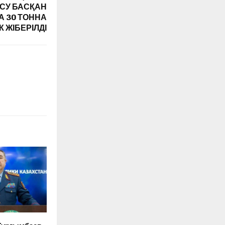
 СУ БАСҚАН
 30 ТОННА
 ЖІБЕРІЛДІ