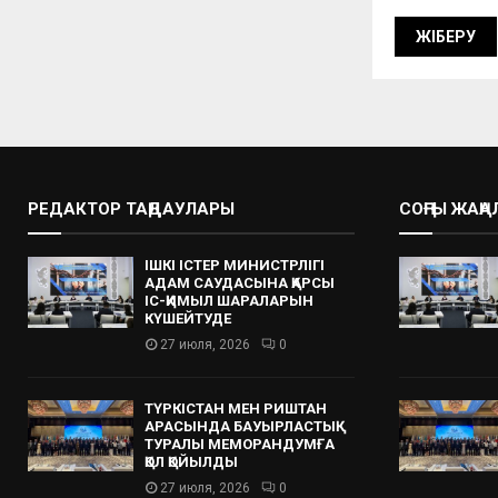
РЕДАКТОР ТАҢДАУЛАРЫ
СОҢҒЫ ЖАҢ
ІШКІ ІСТЕР МИНИСТРЛІГІ
АДАМ САУДАСЫНА ҚАРСЫ
ІС-ҚИМЫЛ ШАРАЛАРЫН
КҮШЕЙТУДЕ
27 июля, 2026
0
ТҮРКІСТАН МЕН РИШТАН
АРАСЫНДА БАУЫРЛАСТЫҚ
ТУРАЛЫ МЕМОРАНДУМҒА
ҚОЛ ҚОЙЫЛДЫ
27 июля, 2026
0