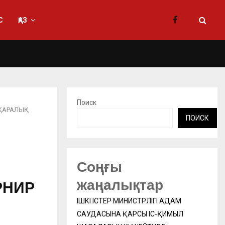
С
ҚАЗ
Поиск
ЫҚАРАЛЫҚ
ПОИСК
Соңғы
жаңалықтар
РНИР
ІШКІ ІСТЕР МИНИСТРЛІГІ АДАМ
САУДАСЫНА ҚАРСЫ ІС-ҚИМЫЛ