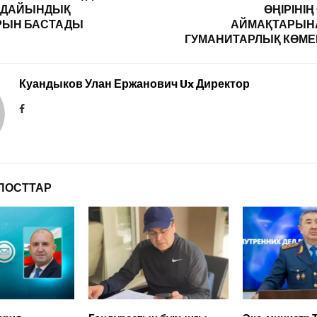
І ДАЙЫНДЫҚ
ӨҢІРІНІҢ
РЫН БАСТАДЫ
АЙМАҚТАРЫНА
ГУМАНИТАРЛЫҚ КӨМЕК
Куандыков Улан Ержанович Ux Директор
ПОСТТАР