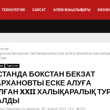
ТЕХНОЛОГИЯ
САЯСАТ
ӘЛЕМ ЖАҢАЛЫҚТАРЫ
БИЗНЕ
ықтар
ДА БОКСТАН БЕКЗАТ САТТАРХАНОВТЫ ЕСКЕ АЛУҒА АРНАЛҒАН XXII ХАЛ
АЛДЫ
ғам
Түркістан
СТАНДА БОКСТАН БЕКЗАТ
АРХАНОВТЫ ЕСКЕ АЛУҒА
ЛҒАН XXII ХАЛЫҚАРАЛЫҚ ТУ
АЛДЫ
лан Ержанович Ux Директор
1 апреля, 2024
0
550