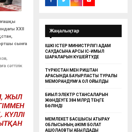
алғашқы
ындағы XXII
Жаңалықтар
қстан,
портшы сынға
ІШКІ ІСТЕР МИНИСТРЛІГІ АДАМ
САУДАСЫНА ҚАРСЫ ІС-ҚИМЫЛ
ШАРАЛАРЫН КҮШЕЙТУДЕ
ков,
ға сәттілік
ТҮРКІСТАН МЕН РИШТАН
АРАСЫНДА БАУЫРЛАСТЫҚ ТУРАЛЫ
МЕМОРАНДУМҒА ҚОЛ ҚОЙЫЛДЫ
БИЫЛ ЭЛЕКТР СТАНСАЛАРЫН
П, ЖЫЛ
ЖӨНДЕУГЕ 384 МЛРД ТЕҢГЕ
ГІММЕН
БӨЛІНДІ
 КҮЛЛІ
МЕМЛЕКЕТ БАСШЫСЫ АТЫРАУ
НЫТҚАН
ОБЛЫСЫНЫҢ ӘКІМІ БОЛАТ
АҚШОЛАҚОВТЫ ҚАБЫЛДАДЫ