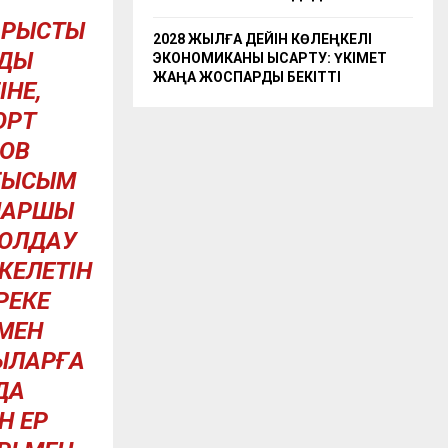
АРЫСТЫ
2028 ЖЫЛҒА ДЕЙІН КӨЛЕҢКЕЛІ
УДЫ
ЭКОНОМИКАНЫ ҚЫСҚАРТУ: ҮКІМЕТ
ЖАҢА ЖОСПАРДЫ БЕКІТТІ
НЕ,
ОРТ
НОВ
ЛҒЫСЫМ
 ШАРШЫ
ҚОЛДАУ
КЕЛЕТІН
РЕКЕ
РМЕН
ШЫЛАРҒА
ДА
Н ЕР