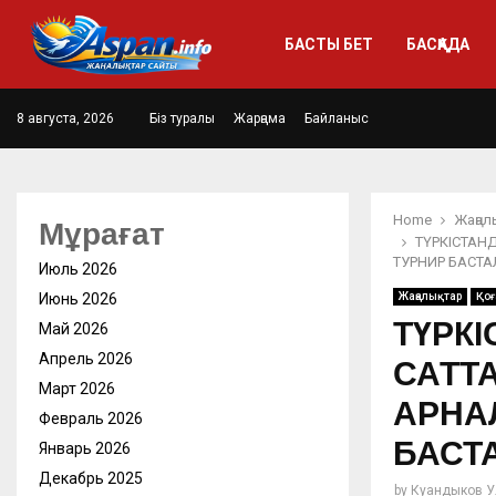
БАСТЫ БЕТ
БАСҚАДА
8 августа, 2026
Біз туралы
Жарңама
Байланыс
Home
Жаңал
Мұрағат
ТҮРКІСТАН
ТУРНИР БАСТ
Июль 2026
Июнь 2026
Жаңалықтар
Қо
ТҮРКІ
Май 2026
Апрель 2026
САТТ
Март 2026
АРНА
Февраль 2026
БАСТ
Январь 2026
Декабрь 2025
by
Куандыков У