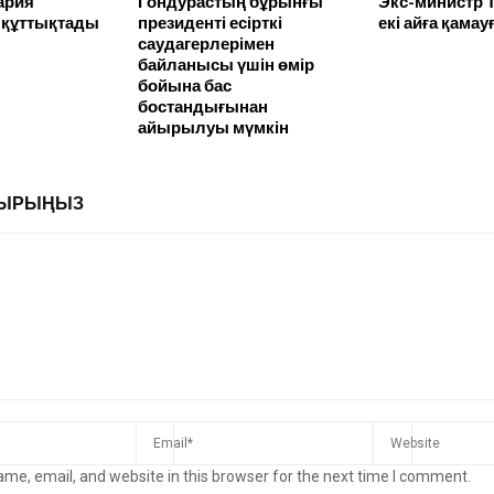
ария
Гондурастың бұрынғы
Экс-министр 
 құттықтады
президенті есірткі
екі айға қама
саудагерлерімен
байланысы үшін өмір
бойына бас
бостандығынан
айырылуы мүмкін
ЛДЫРЫҢЫЗ
me, email, and website in this browser for the next time I comment.