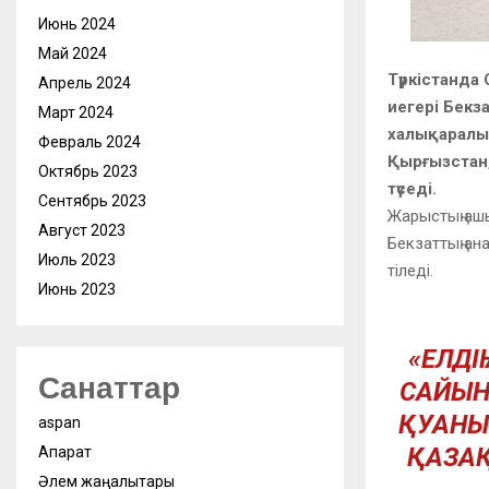
Июнь 2024
Май 2024
Түркістанд
Апрель 2024
иегері Бекз
Март 2024
халықаралық
Февраль 2024
Қырғызстан,
Октябрь 2023
түседі.
Сентябрь 2023
Жарыстың ашы
Август 2023
Бекзаттың ан
Июль 2023
тіледі.
Июнь 2023
«ЕЛДІ
Санаттар
САЙЫН
ҚУАНЫ
aspan
ҚАЗАҚ
Ақпарат
Әлем жаңалықтары