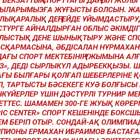
БЕКЗАТТЫҢ СПОРТТАҒЫ ДАҢҒЫЛ ЖОЛЫ
ЫЛАРЫМЫЗҒА ЖҰҒЫСТЫ БОЛСЫН. Ж
ЛЫҚАРАЛЫҚ ДЕҢГЕЙДЕ ҰЙЫМДАСТЫР
СТҮРГЕ АЙНАЛДЫРҒАН ОБЛЫС ӘКІМДІГІ
ЛЫСТЫҚ ДЕНЕ ШЫНЫҚТЫРУ ЖӘНЕ СП
СҚАРМАСЫНА, ӘБДІСАЛАН НҰРМАХА
АҒЫ СПОРТ МЕКТЕБІНІҢ ҰЖЫМЫНА А
З», ДЕДІ СЫРЛЫКҮЛ АДЫРБЕКҚЫЗЫ.
АҒЫ БЫЛҒАРЫ ҚОЛҒАП ШЕБЕРЛЕРІНЕ 
ІП, ТАРТЫСТЫ БӘСЕКЕГЕ КУӘ БОЛҒЫСЫ 
КҮЙЕРЛЕР ҮШІН ДӘСТҮРЛІ ТУРНИР МЕ
ЕТТЕС. ШАМАМЕН 300-ГЕ ЖУЫҚ КӨРЕ
IC CENTER» СПОРТ КЕШЕНІНДЕ БОКС
ЕМ БЕРІП ОТЫР. СОНДАЙ-АҚ ОЛИМПИА
ПИОНЫ ЕРМАХАН ИБРАИМОВ БАСТАҒА