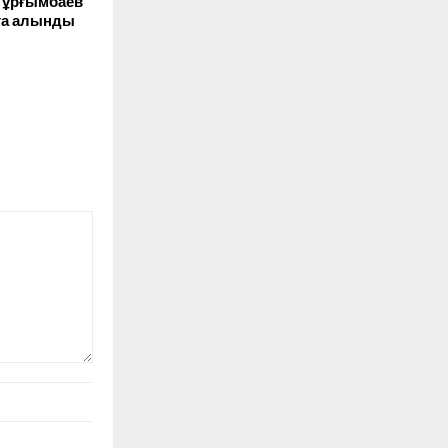
Тұрғымбаев
уға алынды