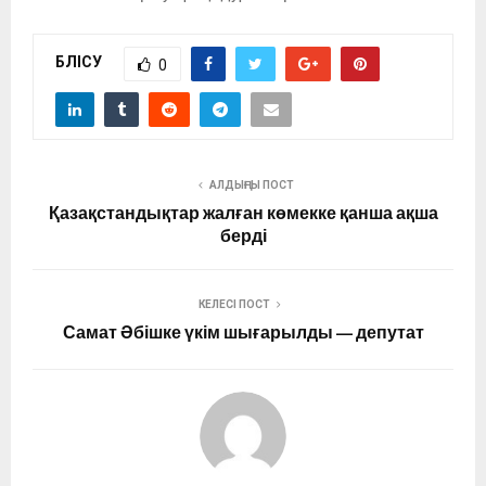
БӨЛІСУ
0
АЛДЫҢҒЫ ПОСТ
Қазақстандықтар жалған көмекке қанша ақша
берді
КЕЛЕСІ ПОСТ
Самат Әбішке үкім шығарылды — депутат