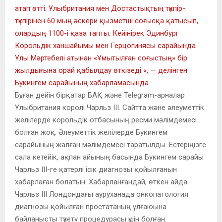
атап өтті. Ұлыбритания мен Достастықтың түкпір-
түкпірінен 60 мың әскери қызметші соғысқа қатысып,
олардың 1100-і қаза тапты. Кейінірек Эдинбург
Корольдік ханшайымы мен Герцогинясы сарайында
Ұлы Мәртебелі атынан «Ұмытылған соғыстың» бір
жылдығына орай қабылдау өткізеді «, — делінген
Букингем сарайының хабарламасында.
Бұған дейін бірқатар БАҚ және Telegram-арналар
Ұлыбритания королі Чарльз III. Сайтта және әлеуметтік
желілерде корольдік отбасының ресми мәлімдемесі
болған жоқ. Әлеуметтік желілерде Букингем
сарайының жалған мәлімдемесі таратылды. Естеріңізге
сала кетейік, ақпан айының басында Букингем сарайы
Чарльз III-ге қатерлі ісік диагнозы қойылғанын
хабарлаған болатын. Хабарланғандай, өткен айда
Чарльз III Лондондағы ауруханада онкопатология
диагнозы қойылған простатаның ұлғаюына
байланысты түзету процедурасы үшін болған.