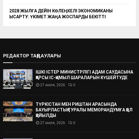
2028 ЖЫЛҒА ДЕЙІН КӨЛЕҢКЕЛІ ЭКОНОМИКАНЫ
ҚЫСҚАРТУ: ҮКІМЕТ ЖАҢА ЖОСПАРДЫ БЕКІТТІ
РЕДАКТОР ТАҢДАУЛАРЫ
ІШКІ ІСТЕР МИНИСТРЛІГІ АДАМ САУДАСЫНА
ҚАРСЫ ІС-ҚИМЫЛ ШАРАЛАРЫН КҮШЕЙТУДЕ
27 июля, 2026
0
ТҮРКІСТАН МЕН РИШТАН АРАСЫНДА
БАУЫРЛАСТЫҚ ТУРАЛЫ МЕМОРАНДУМҒА ҚОЛ
ҚОЙЫЛДЫ
27 июля, 2026
0