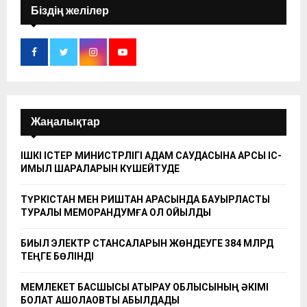
Біздің желілер
Жаңалықтар
ІШКІ ІСТЕР МИНИСТРЛІГІ АДАМ САУДАСЫНА ҚАРСЫ ІС-
ҚИМЫЛ ШАРАЛАРЫН КҮШЕЙТУДЕ
ТҮРКІСТАН МЕН РИШТАН АРАСЫНДА БАУЫРЛАСТЫҚ
ТУРАЛЫ МЕМОРАНДУМҒА ҚОЛ ҚОЙЫЛДЫ
БИЫЛ ЭЛЕКТР СТАНСАЛАРЫН ЖӨНДЕУГЕ 384 МЛРД
ТЕҢГЕ БӨЛІНДІ
МЕМЛЕКЕТ БАСШЫСЫ АТЫРАУ ОБЛЫСЫНЫҢ ӘКІМІ
БОЛАТ АҚШОЛАҚОВТЫ ҚАБЫЛДАДЫ