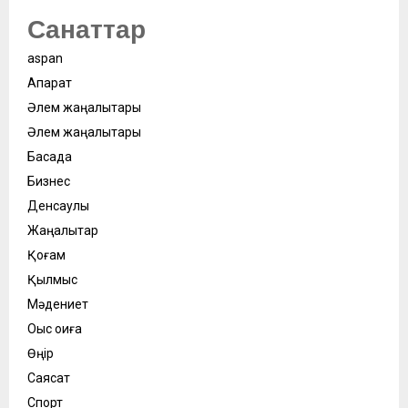
Санаттар
aspan
Ақпарат
Әлем жаңалықтары
Әлем жаңалықтары
Басқада
Бизнес
Денсаулық
Жаңалықтар
Қоғам
Қылмыс
Мәдениет
Оқыс оқиға
Өңір
Саясат
Спорт