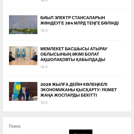
0
БИЫЛ ЭЛЕКТР СТАНСАЛАРЫН
ЖӨНДЕУГЕ 384 МЛРД ТЕҢГЕ БӨЛІНДІ
0
МЕМЛЕКЕТ БАСШЫСЫ АТЫРАУ
ОБЛЫСЫНЫҢ ӘКІМІ БОЛАТ
АҚШОЛАҚОВТЫ ҚАБЫЛДАДЫ
0
2028 ЖЫЛҒА ДЕЙІН КӨЛЕҢКЕЛІ
ЭКОНОМИКАНЫ ҚЫСҚАРТУ: ҮКІМЕТ
ЖАҢА ЖОСПАРДЫ БЕКІТТІ
0
Поиск