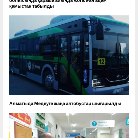
облысында қараша айында жоғалған адам
қамыстан табылды
Алматыда Медеуге жаңа автобустар шығарылды