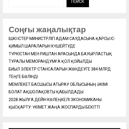
ПОИСК
Соңғы жаңалықтар
ІШКІ ІСТЕР МИНИСТРЛІГІ АДАМ САУДАСЫНА ҚАРСЫ ІС-
ҚИМЫЛ ШАРАЛАРЫН КҮШЕЙТУДЕ
ТҮРКІСТАН МЕН РИШТАН АРАСЫНДА БАУЫРЛАСТЫҚ
ТУРАЛЫ МЕМОРАНДУМҒА ҚОЛ ҚОЙЫЛДЫ
БИЫЛ ЭЛЕКТР СТАНСАЛАРЫН ЖӨНДЕУГЕ 384 МЛРД
ТЕҢГЕ БӨЛІНДІ
МЕМЛЕКЕТ БАСШЫСЫ АТЫРАУ ОБЛЫСЫНЫҢ ӘКІМІ
БОЛАТ АҚШОЛАҚОВТЫ ҚАБЫЛДАДЫ
2028 ЖЫЛҒА ДЕЙІН КӨЛЕҢКЕЛІ ЭКОНОМИКАНЫ
ҚЫСҚАРТУ: ҮКІМЕТ ЖАҢА ЖОСПАРДЫ БЕКІТТІ