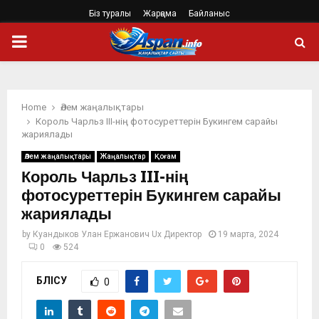
Біз туралы
Жарңама
Байланыс
PRIMARY
MENU
Home
Әлем жаңалықтары
Король Чарльз III-нің фотосуреттерін Букингем сарайы
жариялады
Әлем жаңалықтары
Жаңалықтар
Қоғам
Король Чарльз III-нің
фотосуреттерін Букингем сарайы
жариялады
by
Куандыков Улан Ержанович Ux Директор
19 марта, 2024
0
524
БӨЛІСУ
0