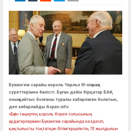
Букингем сарайы король Чарльз ІІІ-нің жаңа
суреттерімен бөлісті. Бұған дейін бірқатар БАҚ
оның қайтыс болғаны туралы хабарлаған болатын,
деп хабарлайды Aspan.info
«Бүгін таңертең король Корея соғысының
ардагерлерімен Букингем сарайында кездесіп,
қақтығысты тоқтатқан бітімгершіліктің 70 жылдығын