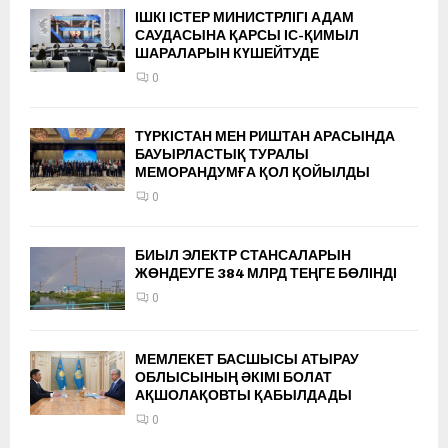
ІШКІ ІСТЕР МИНИСТРЛІГІ АДАМ
САУДАСЫНА ҚАРСЫ ІС-ҚИМЫЛ
ШАРАЛАРЫН КҮШЕЙТУДЕ
0
ТҮРКІСТАН МЕН РИШТАН АРАСЫНДА
БАУЫРЛАСТЫҚ ТУРАЛЫ
МЕМОРАНДУМҒА ҚОЛ ҚОЙЫЛДЫ
0
БИЫЛ ЭЛЕКТР СТАНСАЛАРЫН
ЖӨНДЕУГЕ 384 МЛРД ТЕҢГЕ БӨЛІНДІ
0
МЕМЛЕКЕТ БАСШЫСЫ АТЫРАУ
ОБЛЫСЫНЫҢ ӘКІМІ БОЛАТ
АҚШОЛАҚОВТЫ ҚАБЫЛДАДЫ
0