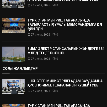
27 июля, 2026
0
ТҮРКІСТАН МЕН РИШТАН АРАСЫНДА
БАУЫРЛАСТЫҚ ТУРАЛЫ МЕМОРАНДУМҒА ҚОЛ
ҚОЙЫЛДЫ
27 июля, 2026
0
БИЫЛ ЭЛЕКТР СТАНСАЛАРЫН ЖӨНДЕУГЕ 384
МЛРД ТЕҢГЕ БӨЛІНДІ
27 июля, 2026
0
СОҢҒЫ ЖАҢАЛЫҚТАР
ІШКІ ІСТЕР МИНИСТРЛІГІ АДАМ САУДАСЫНА
ҚАРСЫ ІС-ҚИМЫЛ ШАРАЛАРЫН КҮШЕЙТУДЕ
27 июля, 2026
0
ТҮРКІСТАН МЕН РИШТАН АРАСЫНДА