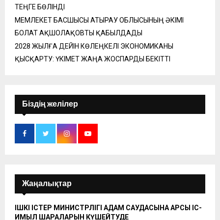
ТЕҢГЕ БӨЛІНДІ
МЕМЛЕКЕТ БАСШЫСЫ АТЫРАУ ОБЛЫСЫНЫҢ ӘКІМІ
БОЛАТ АҚШОЛАҚОВТЫ ҚАБЫЛДАДЫ
2028 ЖЫЛҒА ДЕЙІН КӨЛЕҢКЕЛІ ЭКОНОМИКАНЫ
ҚЫСҚАРТУ: ҮКІМЕТ ЖАҢА ЖОСПАРДЫ БЕКІТТІ
Біздің желілер
Жаңалықтар
ІШКІ ІСТЕР МИНИСТРЛІГІ АДАМ САУДАСЫНА ҚАРСЫ ІС-
ҚИМЫЛ ШАРАЛАРЫН КҮШЕЙТУДЕ