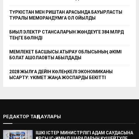
ТҮРКІСТАН МЕН РИШТАН АРАСЫНДА БАУЫРЛАСТЫҚ
ТУРАЛЫ МЕМОРАНДУМҒА ҚОЛ ҚОЙЫЛДЫ
БИЫЛ ЭЛЕКТР СТАНСАЛАРЫН ЖӨНДЕУГЕ 384 МЛРД
ТЕҢГЕ БӨЛІНДІ
МЕМЛЕКЕТ БАСШЫСЫ АТЫРАУ ОБЛЫСЫНЫҢ ӘКІМІ
БОЛАТ АҚШОЛАҚОВТЫ ҚАБЫЛДАДЫ
2028 ЖЫЛҒА ДЕЙІН КӨЛЕҢКЕЛІ ЭКОНОМИКАНЫ
ҚЫСҚАРТУ: ҮКІМЕТ ЖАҢА ЖОСПАРДЫ БЕКІТТІ
РЕДАКТОР ТАҢДАУЛАРЫ
ІШКІ ІСТЕР МИНИСТРЛІГІ АДАМ САУДАСЫНА
ҚАРСЫ ІС-ҚИМЫЛ ШАРАЛАРЫН КҮШЕЙТУДЕ