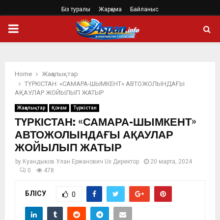
Біз туралы
Жарңама
Байланыс
PRIMARY
MENU
Home
Жаңалықтар
ТҮРКІСТАН: «САМАРА-ШЫМКЕНТ» АВТОЖОЛЫНДАҒЫ
АҚАУЛАР ЖОЙЫЛЫП ЖАТЫР
Жаңалықтар
Қоғам
Түркістан
ТҮРКІСТАН: «САМАРА-ШЫМКЕНТ»
АВТОЖОЛЫНДАҒЫ АҚАУЛАР
ЖОЙЫЛЫП ЖАТЫР
by
Куандыков Улан Ержанович Ux Директор
20 марта, 2024
0
478
БӨЛІСУ
0