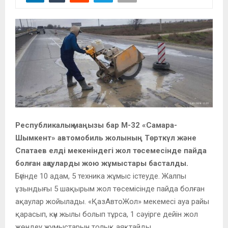
Республикалық маңызы бар М-32 «Самара-
Шымкент» автомобиль жолының Төрткүл және
Спатаев елді мекеніндегі жол төсемесінде пайда
болған ақауларды жою жұмыстары басталды.
Бүгінде 10 адам, 5 техника жұмыс істеуде. Жалпы
ұзындығы 5 шақырым жол төсемісінде пайда болған
ақаулар жойылады. «ҚазАвтоЖол» мекемесі ауа райы
қарасып, күн жылы болып тұрса, 1 сәуірге дейін жол
жөндеу жұмыстарын толық аяқтайды.