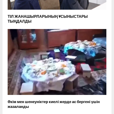
ТІЛ ЖАНАШЫРЛАРЫНЫҢ ҰСЫНЫСТАРЫ
ТЫҢДАЛДЫ
Әкім мен шенеуніктер киелі жерде ас бергені үшін
жазаланды