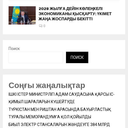
2028 ЖЫЛҒА ДЕЙІН КӨЛЕҢКЕЛІ
ЭКОНОМИКАНЫ ҚЫСҚАРТУ: ҮКІМЕТ
ЖАҢА ЖОСПАРДЫ БЕКІТТІ
0
Поиск
ПОИСК
Соңғы жаңалықтар
ІШКІ ІСТЕР МИНИСТРЛІГІ АДАМ САУДАСЫНА ҚАРСЫ ІС-
ҚИМЫЛ ШАРАЛАРЫН КҮШЕЙТУДЕ
ТҮРКІСТАН МЕН РИШТАН АРАСЫНДА БАУЫРЛАСТЫҚ
ТУРАЛЫ МЕМОРАНДУМҒА ҚОЛ ҚОЙЫЛДЫ
БИЫЛ ЭЛЕКТР СТАНСАЛАРЫН ЖӨНДЕУГЕ 384 МЛРД