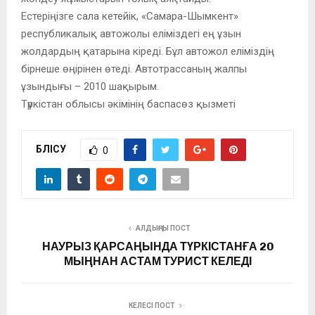
Естеріңізге сала кетейік, «Самара-Шымкент»
республикалық автожолы еліміздегі ең ұзын
жолдардың қатарына кіреді. Бұл автожол еліміздің
бірнеше өңірінен өтеді. Автотрассаның жалпы
ұзындығы – 2010 шақырым.
Түркістан облысы әкімінің баспасөз қызметі
БӨЛІСУ
0
АЛДЫҢҒЫ ПОСТ
НАУРЫЗ ҚАРСАҢЫНДА ТҮРКІСТАНҒА 20
МЫҢНАН АСТАМ ТУРИСТ КЕЛЕДІ
КЕЛЕСІ ПОСТ