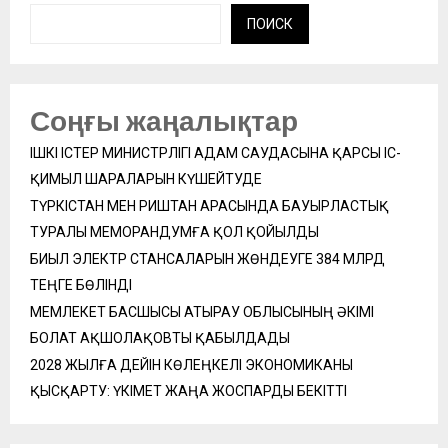
ПОИСК
Соңғы жаңалықтар
ІШКІ ІСТЕР МИНИСТРЛІГІ АДАМ САУДАСЫНА ҚАРСЫ ІС-
ҚИМЫЛ ШАРАЛАРЫН КҮШЕЙТУДЕ
ТҮРКІСТАН МЕН РИШТАН АРАСЫНДА БАУЫРЛАСТЫҚ
ТУРАЛЫ МЕМОРАНДУМҒА ҚОЛ ҚОЙЫЛДЫ
БИЫЛ ЭЛЕКТР СТАНСАЛАРЫН ЖӨНДЕУГЕ 384 МЛРД
ТЕҢГЕ БӨЛІНДІ
МЕМЛЕКЕТ БАСШЫСЫ АТЫРАУ ОБЛЫСЫНЫҢ ӘКІМІ
БОЛАТ АҚШОЛАҚОВТЫ ҚАБЫЛДАДЫ
2028 ЖЫЛҒА ДЕЙІН КӨЛЕҢКЕЛІ ЭКОНОМИКАНЫ
ҚЫСҚАРТУ: ҮКІМЕТ ЖАҢА ЖОСПАРДЫ БЕКІТТІ