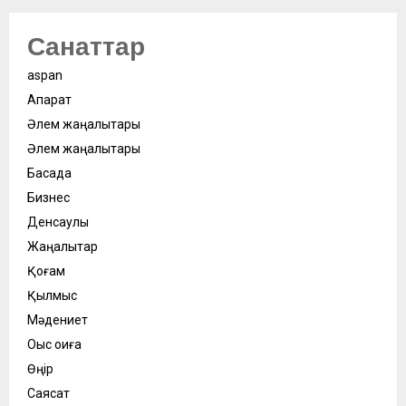
Санаттар
aspan
Ақпарат
Әлем жаңалықтары
Әлем жаңалықтары
Басқада
Бизнес
Денсаулық
Жаңалықтар
Қоғам
Қылмыс
Мәдениет
Оқыс оқиға
Өңір
Саясат