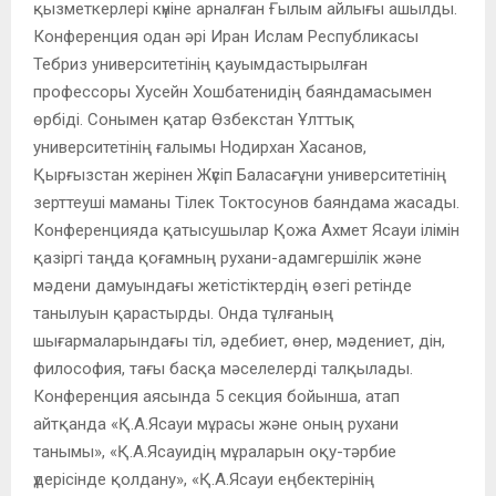
қызметкерлері күніне арналған Ғылым айлығы ашылды.
Конференция одан әрі Иран Ислам Республикасы
Тебриз университетінің қауымдастырылған
профессоры Хусейн Хошбатенидің баяндамасымен
өрбіді. Сонымен қатар Өзбекстан Ұлттық
университетінің ғалымы Нодирхан Хасанов,
Қырғызстан жерінен Жүсіп Баласағұни университетінің
зерттеуші маманы Тілек Токтосунов баяндама жасады.
Конференцияда қатысушылар Қожа Ахмет Ясауи ілімін
қазіргі таңда қоғамның рухани-адамгершілік және
мәдени дамуындағы жетістіктердің өзегі ретінде
танылуын қарастырды. Онда тұлғаның
шығармаларындағы тіл, әдебиет, өнер, мәдениет, дін,
философия, тағы басқа мәселелерді талқылады.
Конференция аясында 5 секция бойынша, атап
айтқанда «Қ.А.Ясауи мұрасы және оның рухани
танымы», «Қ.А.Ясауидің мұраларын оқу-тәрбие
үдерісінде қолдану», «Қ.А.Ясауи еңбектерінің