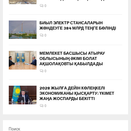
0
БИЫЛ ЭЛЕКТР СТАНСАЛАРЫН
ЖӨНДЕУГЕ 384 МЛРД ТЕҢГЕ БӨЛІНДІ
0
МЕМЛЕКЕТ БАСШЫСЫ АТЫРАУ
ОБЛЫСЫНЫҢ ӘКІМІ БОЛАТ
АҚШОЛАҚОВТЫ ҚАБЫЛДАДЫ
0
2028 ЖЫЛҒА ДЕЙІН КӨЛЕҢКЕЛІ
ЭКОНОМИКАНЫ ҚЫСҚАРТУ: ҮКІМЕТ
ЖАҢА ЖОСПАРДЫ БЕКІТТІ
0
Поиск