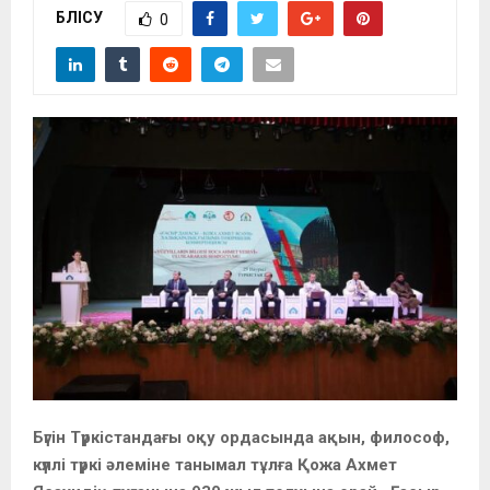
БӨЛІСУ
0
Бүгін Түркістандағы оқу ордасында ақын, философ,
күллі түркі әлеміне танымал тұлға Қожа Ахмет