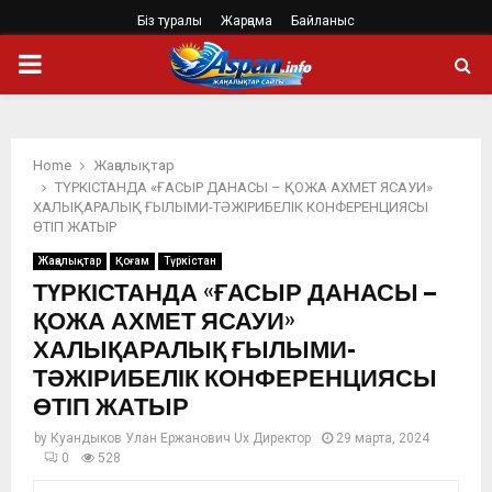
Біз туралы
Жарңама
Байланыс
PRIMARY
MENU
Home
Жаңалықтар
ТҮРКІСТАНДА «ҒАСЫР ДАНАСЫ – ҚОЖА АХМЕТ ЯСАУИ»
ХАЛЫҚАРАЛЫҚ ҒЫЛЫМИ-ТӘЖІРИБЕЛІК КОНФЕРЕНЦИЯСЫ
ӨТІП ЖАТЫР
Жаңалықтар
Қоғам
Түркістан
ТҮРКІСТАНДА «ҒАСЫР ДАНАСЫ –
ҚОЖА АХМЕТ ЯСАУИ»
ХАЛЫҚАРАЛЫҚ ҒЫЛЫМИ-
ТӘЖІРИБЕЛІК КОНФЕРЕНЦИЯСЫ
ӨТІП ЖАТЫР
by
Куандыков Улан Ержанович Ux Директор
29 марта, 2024
0
528