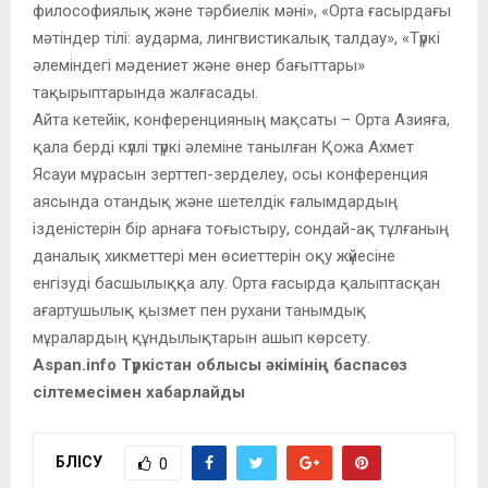
философиялық және тәрбиелік мәні», «Орта ғасырдағы
мәтіндер тілі: аударма, лингвистикалық талдау», «Түркі
әлеміндегі мәдениет және өнер бағыттары»
тақырыптарында жалғасады.
Айта кетейік, конференцияның мақсаты – Орта Азияға,
қала берді күллі түркі әлеміне танылған Қожа Ахмет
Ясауи мұрасын зерттеп-зерделеу, осы конференция
аясында отандық және шетелдік ғалымдардың
ізденістерін бір арнаға тоғыстыру, сондай-ақ тұлғаның
даналық хикметтері мен өсиеттерін оқу жүйесіне
енгізуді басшылыққа алу. Орта ғасырда қалыптасқан
ағартушылық қызмет пен рухани танымдық
мұралардың құндылықтарын ашып көрсету.
Aspan.info Түркістан облысы әкімінің баспасөз
сілтемесімен хабарлайды
БӨЛІСУ
0