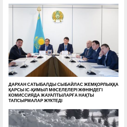
ДАРХАН САТЫБАЛДЫ СЫБАЙЛАС ЖЕМҚОРЛЫҚҚА
ҚАРСЫ ІС-ҚИМЫЛ МӘСЕЛЕЛЕРІ ЖӨНІНДЕГІ
КОМИССИЯДА ЖАУАПТЫЛАРҒА НАҚТЫ
ТАПСЫРМАЛАР ЖҮКТЕДІ