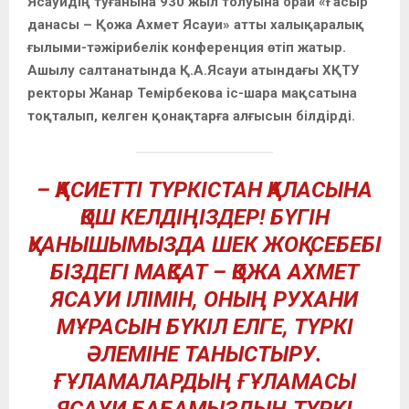
Ясауидің туғанына 930 жыл толуына орай «Ғасыр
данасы – Қожа Ахмет Ясауи» атты халықаралық
ғылыми-тәжірибелік конференция өтіп жатыр.
Ашылу салтанатында Қ.А.Ясауи атындағы ХҚТУ
ректоры Жанар Темірбекова іс-шара мақсатына
тоқталып, келген қонақтарға алғысын білдірді.
– ҚАСИЕТТІ ТҮРКІСТАН ҚАЛАСЫНА
ҚОШ КЕЛДІҢІЗДЕР! БҮГІН
ҚУАНЫШЫМЫЗДА ШЕК ЖОҚ. СЕБЕБІ
БІЗДЕГІ МАҚСАТ – ҚОЖА АХМЕТ
ЯСАУИ ІЛІМІН, ОНЫҢ РУХАНИ
МҰРАСЫН БҮКІЛ ЕЛГЕ, ТҮРКІ
ӘЛЕМІНЕ ТАНЫСТЫРУ.
ҒҰЛАМАЛАРДЫҢ ҒҰЛАМАСЫ