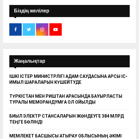
Біздің желілер
Жаңалықтар
ІШКІ ІСТЕР МИНИСТРЛІГІ АДАМ САУДАСЫНА ҚАРСЫ ІС-
ҚИМЫЛ ШАРАЛАРЫН КҮШЕЙТУДЕ
ТҮРКІСТАН МЕН РИШТАН АРАСЫНДА БАУЫРЛАСТЫҚ
ТУРАЛЫ МЕМОРАНДУМҒА ҚОЛ ҚОЙЫЛДЫ
БИЫЛ ЭЛЕКТР СТАНСАЛАРЫН ЖӨНДЕУГЕ 384 МЛРД
ТЕҢГЕ БӨЛІНДІ
МЕМЛЕКЕТ БАСШЫСЫ АТЫРАУ ОБЛЫСЫНЫҢ ӘКІМІ