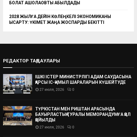
БОЛАТ АҚШОЛАҚОВТЫ ҚАБЫЛДАДЫ
2028 ЖЫЛҒА ДЕЙІН КӨЛЕҢКЕЛІ ЭКОНОМИКАНЫ
ҚЫСҚАРТУ: ҮКІМЕТ ЖАҢА ЖОСПАРДЫ БЕКІТТІ
РЕДАКТОР ТАҢДАУЛАРЫ
ІШКІ ІСТЕР МИНИСТРЛІГІ АДАМ САУДАСЫНА
ҚАРСЫ ІС-ҚИМЫЛ ШАРАЛАРЫН КҮШЕЙТУДЕ
27 июля, 2026
0
ТҮРКІСТАН МЕН РИШТАН АРАСЫНДА
БАУЫРЛАСТЫҚ ТУРАЛЫ МЕМОРАНДУМҒА ҚОЛ
ҚОЙЫЛДЫ
27 июля, 2026
0