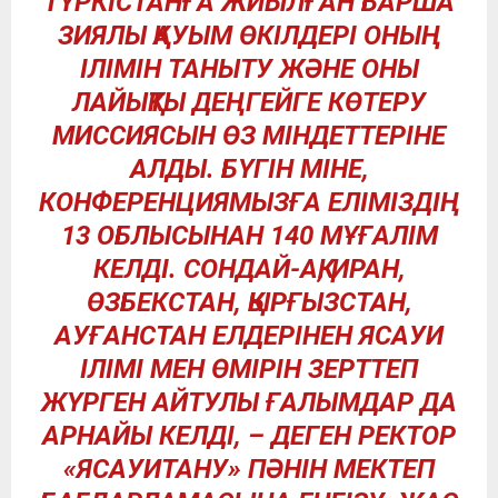
ТҮРКІСТАНҒА ЖИЫЛҒАН БАРША
ЗИЯЛЫ ҚАУЫМ ӨКІЛДЕРІ ОНЫҢ
ІЛІМІН ТАНЫТУ ЖӘНЕ ОНЫ
ЛАЙЫҚТЫ ДЕҢГЕЙГЕ КӨТЕРУ
МИССИЯСЫН ӨЗ МІНДЕТТЕРІНЕ
АЛДЫ. БҮГІН МІНЕ,
КОНФЕРЕНЦИЯМЫЗҒА ЕЛІМІЗДІҢ
13 ОБЛЫСЫНАН 140 МҰҒАЛІМ
КЕЛДІ. СОНДАЙ-АҚ, ИРАН,
ӨЗБЕКСТАН, ҚЫРҒЫЗСТАН,
АУҒАНСТАН ЕЛДЕРІНЕН ЯСАУИ
ІЛІМІ МЕН ӨМІРІН ЗЕРТТЕП
ЖҮРГЕН АЙТУЛЫ ҒАЛЫМДАР ДА
АРНАЙЫ КЕЛДІ, – ДЕГЕН РЕКТОР
«ЯСАУИТАНУ» ПӘНІН МЕКТЕП