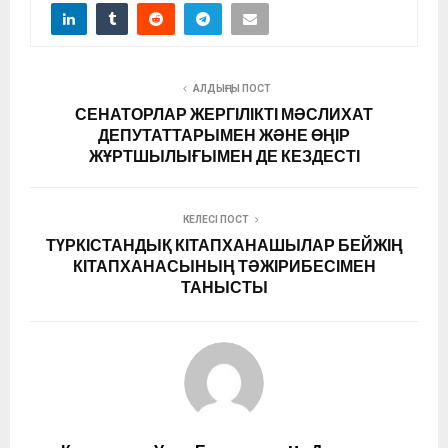
АЛДЫҢҒЫ ПОСТ
СЕНАТОРЛАР ЖЕРГІЛІКТІ МӘСЛИХАТ
ДЕПУТАТТАРЫМЕН ЖӘНЕ ӨҢІР
ЖҰРТШЫЛЫҒЫМЕН ДЕ КЕЗДЕСТІ
КЕЛЕСІ ПОСТ
ТҮРКІСТАНДЫҚ КІТАПХАНАШЫЛАР БЕЙЖІҢ
КІТАПХАНАСЫНЫҢ ТӘЖІРИБЕСІМЕН
ТАНЫСТЫ