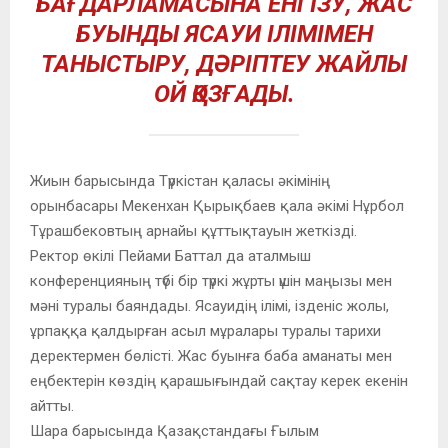
БАҒДАРЛАМАСЫНА ЕНГІЗУ, ЖАС
БУЫНДЫ ЯСАУИ ІЛІМІМЕН
ТАНЫСТЫРУ, ДӘРІПТЕУ ЖАЙЛЫ
ОЙ ҚОЗҒАДЫ.
Жиын барысында Түркістан қаласы әкімінің
орынбасары Мекенхан Қырықбаев қала әкімі Нұрбол
Тұрашбековтың арнайы құттықтауын жеткізді.
Ректор өкілі Пейами Баттал да аталмыш
конференцияның түбі бір түркі жұрты үшін маңызы мен
мәні туралы баяндады. Ясауидің ілімі, ізденіс жолы,
ұрпаққа қалдырған асыл мұралары туралы тарихи
деректермен бөлісті. Жас буынға баба аманаты мен
еңбектерін көздің қарашығындай сақтау керек екенін
айтты.
Шара барысында Қазақстандағы Ғылым