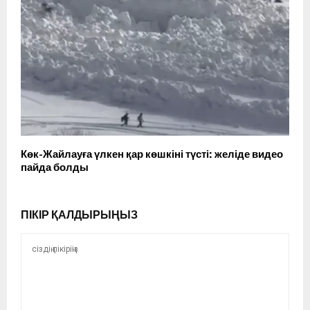
Көк-Жайлауға үлкен қар көшкіні түсті: желіде видео
пайда болды
ПІКІР ҚАЛДЫРЫҢЫЗ