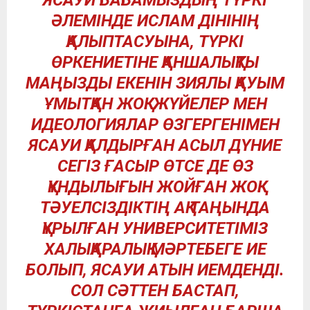
ЯСАУИ БАБАМЫЗДЫҢ ТҮРКІ
ӘЛЕМІНДЕ ИСЛАМ ДІНІНІҢ
ҚАЛЫПТАСУЫНА, ТҮРКІ
ӨРКЕНИЕТІНЕ ҚАНШАЛЫҚТЫ
МАҢЫЗДЫ ЕКЕНІН ЗИЯЛЫ ҚАУЫМ
ҰМЫТҚАН ЖОҚ. ЖҮЙЕЛЕР МЕН
ИДЕОЛОГИЯЛАР ӨЗГЕРГЕНІМЕН
ЯСАУИ ҚАЛДЫРҒАН АСЫЛ ДҮНИЕ
СЕГІЗ ҒАСЫР ӨТСЕ ДЕ ӨЗ
ҚҰНДЫЛЫҒЫН ЖОЙҒАН ЖОҚ.
ТӘУЕЛСІЗДІКТІҢ АҚ ТАҢЫНДА
ҚҰРЫЛҒАН УНИВЕРСИТЕТІМІЗ
ХАЛЫҚАРАЛЫҚ МӘРТЕБЕГЕ ИЕ
БОЛЫП, ЯСАУИ АТЫН ИЕМДЕНДІ.
СОЛ СӘТТЕН БАСТАП,