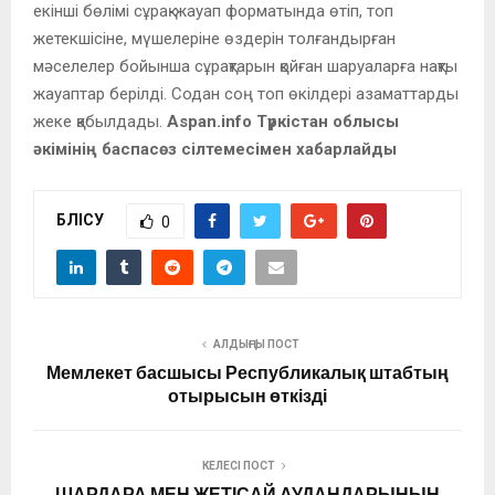
екінші бөлімі сұрақ-жауап форматында өтіп, топ
жетекшісіне, мүшелеріне өздерін толғандырған
мәселелер бойынша сұрақтарын қойған шаруаларға нақты
жауаптар берілді. Содан соң топ өкілдері азаматтарды
жеке қабылдады.
Aspan.info Түркістан облысы
әкімінің баспасөз сілтемесімен хабарлайды
БӨЛІСУ
0
АЛДЫҢҒЫ ПОСТ
Мемлекет басшысы Республикалық штабтың
отырысын өткізді
КЕЛЕСІ ПОСТ
ШАРДАРА МЕН ЖЕТІСАЙ АУДАНДАРЫНЫҢ