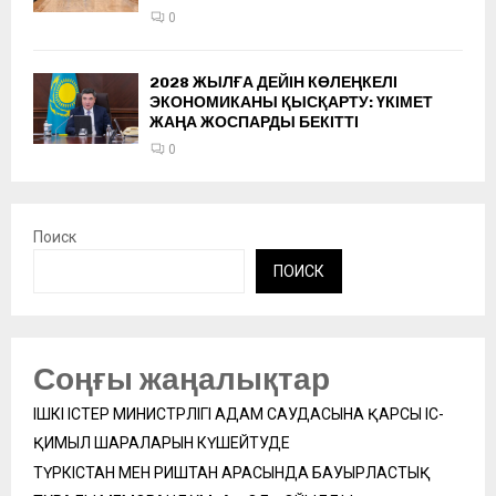
0
2028 ЖЫЛҒА ДЕЙІН КӨЛЕҢКЕЛІ
ЭКОНОМИКАНЫ ҚЫСҚАРТУ: ҮКІМЕТ
ЖАҢА ЖОСПАРДЫ БЕКІТТІ
0
Поиск
ПОИСК
Соңғы жаңалықтар
ІШКІ ІСТЕР МИНИСТРЛІГІ АДАМ САУДАСЫНА ҚАРСЫ ІС-
ҚИМЫЛ ШАРАЛАРЫН КҮШЕЙТУДЕ
ТҮРКІСТАН МЕН РИШТАН АРАСЫНДА БАУЫРЛАСТЫҚ