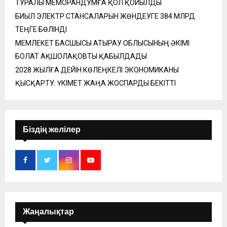
ТУРАЛЫ МЕМОРАНДУМҒА ҚОЛ ҚОЙЫЛДЫ
БИЫЛ ЭЛЕКТР СТАНСАЛАРЫН ЖӨНДЕУГЕ 384 МЛРД
ТЕҢГЕ БӨЛІНДІ
МЕМЛЕКЕТ БАСШЫСЫ АТЫРАУ ОБЛЫСЫНЫҢ ӘКІМІ
БОЛАТ АҚШОЛАҚОВТЫ ҚАБЫЛДАДЫ
2028 ЖЫЛҒА ДЕЙІН КӨЛЕҢКЕЛІ ЭКОНОМИКАНЫ
ҚЫСҚАРТУ: ҮКІМЕТ ЖАҢА ЖОСПАРДЫ БЕКІТТІ
Біздің желілер
Жаңалықтар