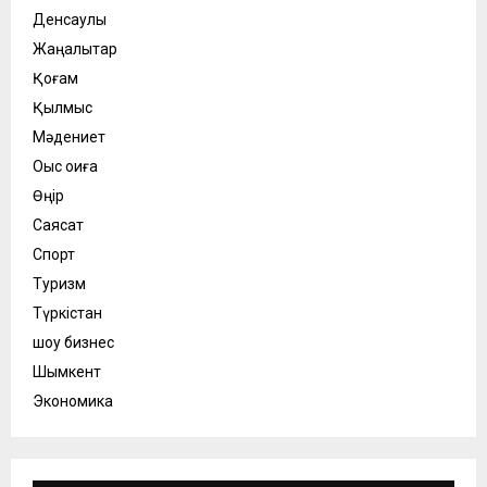
Денсаулық
Жаңалықтар
Қоғам
Қылмыс
Мәдениет
Оқыс оқиға
Өңір
Саясат
Спорт
Туризм
Түркістан
шоу бизнес
Шымкент
Экономика