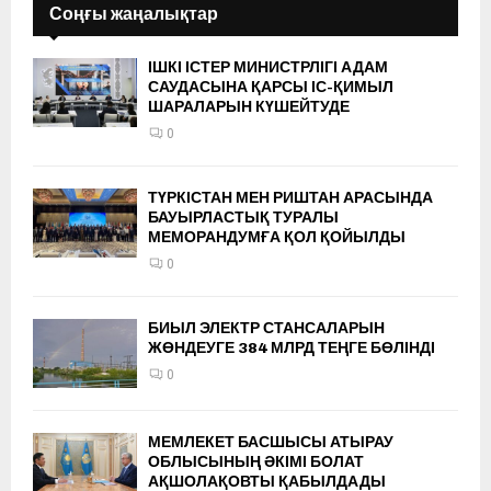
Соңғы жаңалықтар
ІШКІ ІСТЕР МИНИСТРЛІГІ АДАМ
САУДАСЫНА ҚАРСЫ ІС-ҚИМЫЛ
ШАРАЛАРЫН КҮШЕЙТУДЕ
0
ТҮРКІСТАН МЕН РИШТАН АРАСЫНДА
БАУЫРЛАСТЫҚ ТУРАЛЫ
МЕМОРАНДУМҒА ҚОЛ ҚОЙЫЛДЫ
0
БИЫЛ ЭЛЕКТР СТАНСАЛАРЫН
ЖӨНДЕУГЕ 384 МЛРД ТЕҢГЕ БӨЛІНДІ
0
МЕМЛЕКЕТ БАСШЫСЫ АТЫРАУ
ОБЛЫСЫНЫҢ ӘКІМІ БОЛАТ
АҚШОЛАҚОВТЫ ҚАБЫЛДАДЫ