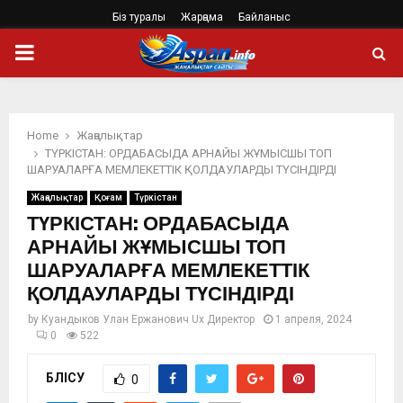
Біз туралы
Жарңама
Байланыс
PRIMARY
MENU
Home
Жаңалықтар
ТҮРКІСТАН: ОРДАБАСЫДА АРНАЙЫ ЖҰМЫСШЫ ТОП
ШАРУАЛАРҒА МЕМЛЕКЕТТІК ҚОЛДАУЛАРДЫ ТҮСІНДІРДІ
Жаңалықтар
Қоғам
Түркістан
ТҮРКІСТАН: ОРДАБАСЫДА
АРНАЙЫ ЖҰМЫСШЫ ТОП
ШАРУАЛАРҒА МЕМЛЕКЕТТІК
ҚОЛДАУЛАРДЫ ТҮСІНДІРДІ
by
Куандыков Улан Ержанович Ux Директор
1 апреля, 2024
0
522
БӨЛІСУ
0