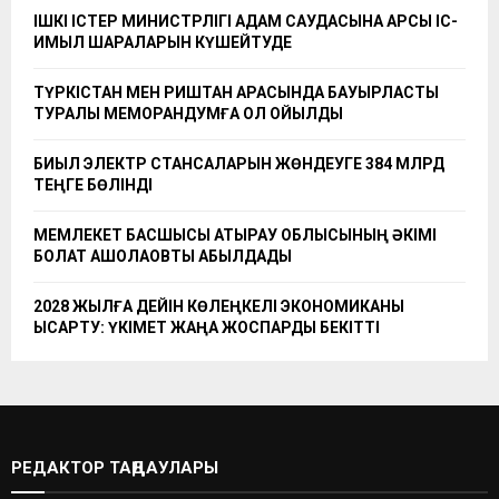
ІШКІ ІСТЕР МИНИСТРЛІГІ АДАМ САУДАСЫНА ҚАРСЫ ІС-
ҚИМЫЛ ШАРАЛАРЫН КҮШЕЙТУДЕ
ТҮРКІСТАН МЕН РИШТАН АРАСЫНДА БАУЫРЛАСТЫҚ
ТУРАЛЫ МЕМОРАНДУМҒА ҚОЛ ҚОЙЫЛДЫ
БИЫЛ ЭЛЕКТР СТАНСАЛАРЫН ЖӨНДЕУГЕ 384 МЛРД
ТЕҢГЕ БӨЛІНДІ
МЕМЛЕКЕТ БАСШЫСЫ АТЫРАУ ОБЛЫСЫНЫҢ ӘКІМІ
БОЛАТ АҚШОЛАҚОВТЫ ҚАБЫЛДАДЫ
2028 ЖЫЛҒА ДЕЙІН КӨЛЕҢКЕЛІ ЭКОНОМИКАНЫ
ҚЫСҚАРТУ: ҮКІМЕТ ЖАҢА ЖОСПАРДЫ БЕКІТТІ
РЕДАКТОР ТАҢДАУЛАРЫ