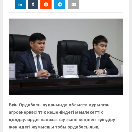
Бүгін Ордабасы ауданында облыста құрылған
агроөнеркәсіптік кешеніндегі мемлекеттік
қолдауларды насихаттау және кеңінен түсіндіру
жөніндегі жұмысшы тобы ордабасылық