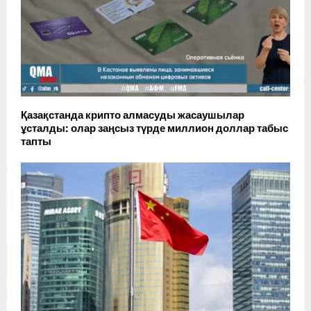
Қазақстанда крипто алмасуды жасаушылар
ұсталды: олар заңсыз түрде миллион доллар табыс
тапты