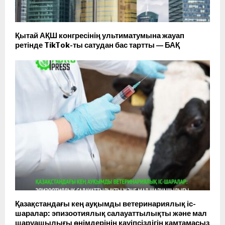
Қытай АҚШ конгресінің ультиматумына жауап
ретінде TikTok-ты сатудан бас тартты — БАҚ
Қазақстандағы кең ауқымды ветеринариялық іс-
шаралар: эпизоотиялық салауаттылықты және мал
шаруашылығы өнімдерінің қауіпсіздігін қамтамасыз