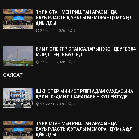
ТҮРКІСТАН МЕН РИШТАН АРАСЫНДА
БАУЫРЛАСТЫҚ ТУРАЛЫ МЕМОРАНДУМҒА ҚОЛ
ҚОЙЫЛДЫ
27 июля, 2026
0
БИЫЛ ЭЛЕКТР СТАНСАЛАРЫН ЖӨНДЕУГЕ 384
МЛРД ТЕҢГЕ БӨЛІНДІ
27 июля, 2026
0
САЯСАТ
ІШКІ ІСТЕР МИНИСТРЛІГІ АДАМ САУДАСЫНА
ҚАРСЫ ІС-ҚИМЫЛ ШАРАЛАРЫН КҮШЕЙТУДЕ
27 июля, 2026
0
ТҮРКІСТАН МЕН РИШТАН АРАСЫНДА
БАУЫРЛАСТЫҚ ТУРАЛЫ МЕМОРАНДУМҒА ҚОЛ
ҚОЙЫЛДЫ