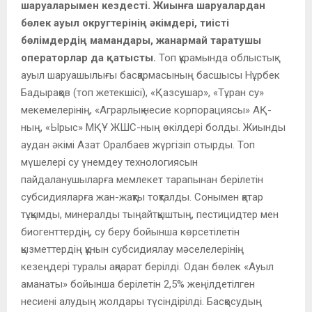
шаруаларымен кездесті. Жиынға шаруалардан
бөлек ауыл округтерінің әкімдері, тиісті
бөлімдердің мамандары, жанармай таратушы
операторлар да қатысты.
Топ құрамында облыстық
ауыл шаруашылығы басқармасының басшысы Нұрбек
Бадырақов (топ жетекшісі), «Қазсушар», «Тұран су»
мекемелерінің, «Аграрлық несие корпорациясы» АҚ-
ның, «Ырыс» МҚҰ ЖШС-ның өкілдері болды. Жиынды
аудан әкімі Азат Оралбаев жүргізіп отырды. Топ
мүшелері су үнемдеу технологиясын
пайдаланушыларға мемлекет тарапынан берілетін
субсидияларға жан-жақты тоқталды. Сонымен қатар
тұқымды, минералды тыңайтқыштың, пестицидтер мен
биогенттердің, су беру бойынша көрсетілетін
қызметтердің құнын субсидиялау мәселелерінің
кезеңдері туралы ақпарат берілді. Одан бөлек «Ауыл
аманаты» бойынша берілетін 2,5% жеңілдетілген
несиені алудың жолдары түсіндірілді. Басқосудың