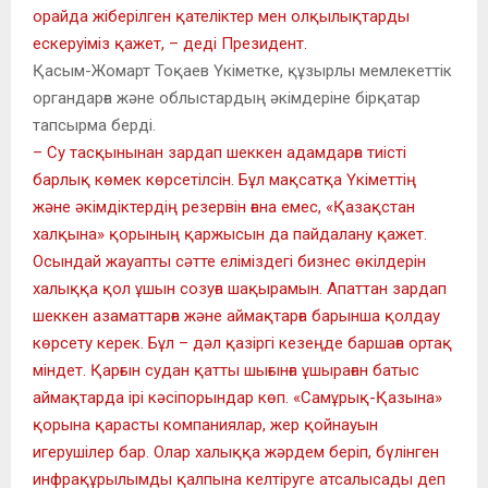
орайда жіберілген қателіктер мен олқылықтарды
ескеруіміз қажет, – деді Президент.
Қасым-Жомарт Тоқаев Үкіметке, құзырлы мемлекеттік
органдарға және облыстардың әкімдеріне бірқатар
тапсырма берді.
– Су тасқынынан зардап шеккен адамдарға тиісті
барлық көмек көрсетілсін. Бұл мақсатқа Үкіметтің
және әкімдіктердің резервін ғана емес, «Қазақстан
халқына» қорының қаржысын да пайдалану қажет.
Осындай жауапты сәтте еліміздегі бизнес өкілдерін
халыққа қол ұшын созуға шақырамын. Апаттан зардап
шеккен азаматтарға және аймақтарға барынша қолдау
көрсету керек. Бұл – дәл қазіргі кезеңде баршаға ортақ
міндет. Қарғын судан қатты шығынға ұшыраған батыс
аймақтарда ірі кәсіпорындар көп. «Самұрық-Қазына»
қорына қарасты компаниялар, жер қойнауын
игерушілер бар. Олар халыққа жәрдем беріп, бүлінген
инфрақұрылымды қалпына келтіруге атсалысады деп