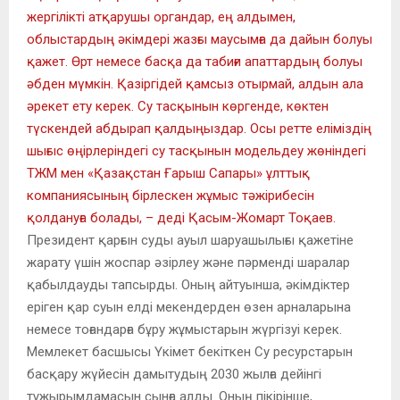
жергілікті атқарушы органдар, ең алдымен,
облыстардың әкімдері жазғы маусымға да дайын болуы
қажет. Өрт немесе басқа да табиғи апаттардың болуы
әбден мүмкін. Қазіргідей қамсыз отырмай, алдын ала
әрекет ету керек. Су тасқынын көргенде, көктен
түскендей абдырап қалдыңыздар. Осы ретте еліміздің
шығыс өңірлеріндегі су тасқынын модельдеу жөніндегі
ТЖМ мен «Қазақстан Ғарыш Сапары» ұлттық
компаниясының бірлескен жұмыс тәжірибесін
қолдануға болады, – деді Қасым-Жомарт Тоқаев.
Президент қарғын суды ауыл шаруашылығы қажетіне
жарату үшін жоспар әзірлеу және пәрменді шаралар
қабылдауды тапсырды. Оның айтуынша, әкімдіктер
еріген қар суын елді мекендерден өзен арналарына
немесе тоғандарға бұру жұмыстарын жүргізуі керек.
Мемлекет басшысы Үкімет бекіткен Су ресурстарын
басқару жүйесін дамытудың 2030 жылға дейінгі
тұжырымдамасын сынға алды. Оның пікірінше,