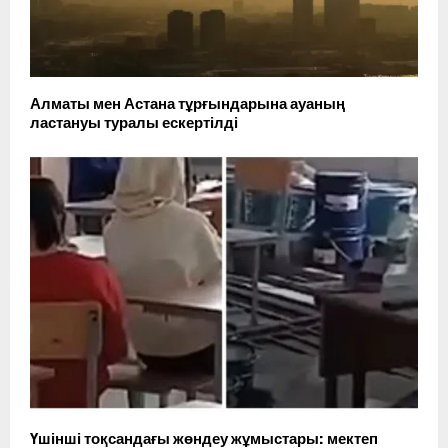
Алматы мен Астана тұрғындарына ауаның
ластануы туралы ескертілді
Үшінші тоқсандағы жөндеу жұмыстары: мектеп