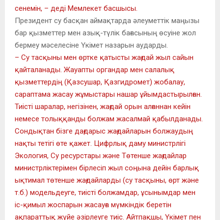
сенемін, – деді Мемлекет басшысы.
Президент су басқан аймақтарда әлеуметтік маңызы
бар қызметтер мен азық-түлік бағасының өсуіне жол
бермеу мәселесіне Үкімет назарын аударды.
– Су тасқыны мен өртке қатысты жағдай жыл сайын
қайталанады. Жауапты органдар мен салалық
қызметтердің (Қазсушар, Қазгидромет) жобалау,
сараптама жасау жұмыстары нашар ұйымдастырылған.
Тиісті шаралар, негізінен, жағдай орын алғаннан кейін
немесе толыққанды болжам жасалмай қабылданады.
Сондықтан бізге дағдарыс жағдайларын болжаудың
нақты тетігі өте қажет. Цифрлық даму министрлігі
Экология, Су ресурстары және Төтенше жағдайлар
министрліктерімен бірлесіп жыл соңына дейін барлық
ықтимал төтенше жағдайларды (су тасқыны, өрт және
т.б.) модельдеуге, тиісті болжамдар, ұсынымдар мен
іс-қимыл жоспарын жасауға мүмкіндік беретін
ақпараттық жүйе әзірлеуге тиіс. Айтпақшы, Үкімет пен