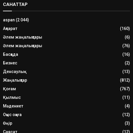
САНАТТАР
aspan
(2 044)
Ақпарат
(160)
Әлем жаңалықтары
(6)
Әлем жаңалықтары
(76)
Басқада
(16)
Бизнес
(2)
Денсаулық
(13)
Жаңалықтар
(812)
Қоғам
(767)
Қылмыс
(11)
Мәдениет
(4)
Оқыс оқиға
(12)
Өңір
(3)
Саясат
(12)