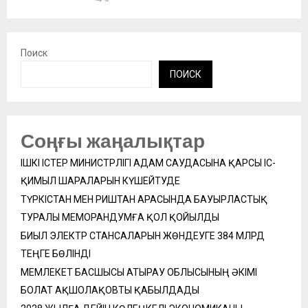
Поиск
ПОИСК
Соңғы жаңалықтар
ІШКІ ІСТЕР МИНИСТРЛІГІ АДАМ САУДАСЫНА ҚАРСЫ ІС-
ҚИМЫЛ ШАРАЛАРЫН КҮШЕЙТУДЕ
ТҮРКІСТАН МЕН РИШТАН АРАСЫНДА БАУЫРЛАСТЫҚ
ТУРАЛЫ МЕМОРАНДУМҒА ҚОЛ ҚОЙЫЛДЫ
БИЫЛ ЭЛЕКТР СТАНСАЛАРЫН ЖӨНДЕУГЕ 384 МЛРД
ТЕҢГЕ БӨЛІНДІ
МЕМЛЕКЕТ БАСШЫСЫ АТЫРАУ ОБЛЫСЫНЫҢ ӘКІМІ
БОЛАТ АҚШОЛАҚОВТЫ ҚАБЫЛДАДЫ