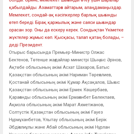
болды. Әрине, мемлекет шығынды өтеу үшін шаралар
қабылдайды. Азаматтарға айтарым, алаңдамаңыздар.
Мемлекет, сондай-ақ кәсіпкерлер барлық шығынды
өтеп береді. Бірақ қаржылық және саяси шығындар
орасан зор. Оны да ескеру керек. Сондықтан Үкіметке
жүктелер жұмыс көп. Қысқасы, талап қатаң болады, –
деді Президент.
Отырыс барысында Премьер-Министр Олжас
Бектенов, Төтенше жағдайлар министрі Шыңғыс Әрінов,
Ақтөбе облысының әкімі Асхат Шахаров, Батыс
Қазақстан облысының әкімі Нариман Төреғалиев,
Қостанай облысының әкімі Құмар Ақсақалов, Шығыс
Қазақстан облысының әкімі Ермек Көшербаев,
Қарағанды облысының әкімі Ермағанбет Бөлекпаев,
Ақмола облысының әкімі Марат Ахметжанов,
Солтүстік Қазақстан облысының әкімі Ғауез
Нұрмұханбетов, Ұлытау облысының әкімі Берік
Әбдіғалиұлы және Абай облысының әкімі Нұрлан