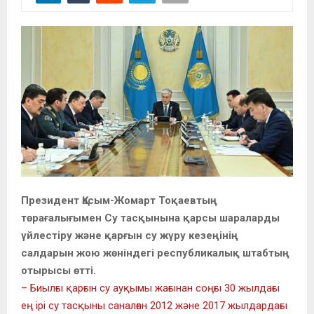
Президент Қасым-Жомарт Тоқаевтың
төрағалығымен Су тасқынына қарсы шараларды
үйлестіру және қарғын су жүру кезеңінің
салдарын жою жөніндегі республикалық штабтың
отырысы өтті.
– Биылғы қарғын су ауқымы жағынан соңғы 30 жылдағы
ең ірі су тасқыны саналған 2012 және 2017 жылдардағы