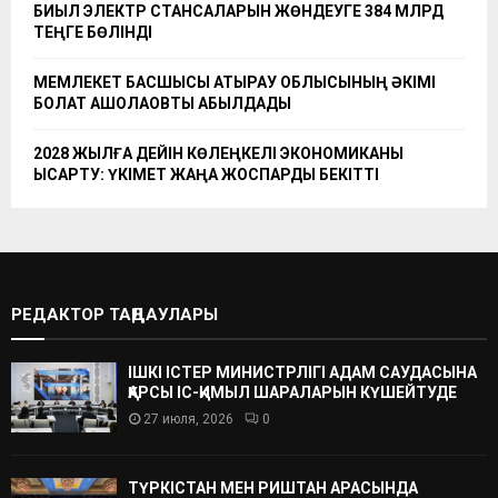
БИЫЛ ЭЛЕКТР СТАНСАЛАРЫН ЖӨНДЕУГЕ 384 МЛРД
ТЕҢГЕ БӨЛІНДІ
МЕМЛЕКЕТ БАСШЫСЫ АТЫРАУ ОБЛЫСЫНЫҢ ӘКІМІ
БОЛАТ АҚШОЛАҚОВТЫ ҚАБЫЛДАДЫ
2028 ЖЫЛҒА ДЕЙІН КӨЛЕҢКЕЛІ ЭКОНОМИКАНЫ
ҚЫСҚАРТУ: ҮКІМЕТ ЖАҢА ЖОСПАРДЫ БЕКІТТІ
РЕДАКТОР ТАҢДАУЛАРЫ
ІШКІ ІСТЕР МИНИСТРЛІГІ АДАМ САУДАСЫНА
ҚАРСЫ ІС-ҚИМЫЛ ШАРАЛАРЫН КҮШЕЙТУДЕ
27 июля, 2026
0
ТҮРКІСТАН МЕН РИШТАН АРАСЫНДА