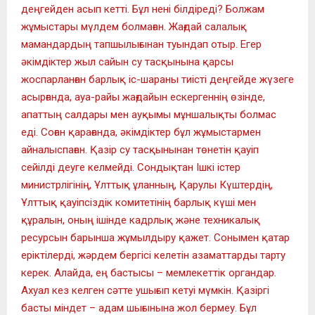
деңгейден асып кетті. Бұл нені білдіреді? Болжам
жұмыстары мүлдем болмаған. Жағдай салалық
мамандардың тапшылығынан туындап отыр. Егер
әкімдіктер жыл сайын су тасқынына қарсы
жоспарланған барлық іс-шараны тиісті деңгейде жүзеге
асырғанда, ауа-райы жағдайын ескергеннің өзінде,
апаттың салдары мен ауқымы мұншалықты болмас
еді. Соған қарағанда, әкімдіктер бұл жұмыстармен
айналыспаған. Қазір су тасқынынан төнетін қауіп
сейілді деуге келмейді. Сондықтан Ішкі істер
министрлігінің, Ұлттық ұланның, Қарулы Күштердің,
Ұлттық қауіпсіздік комитетінің барлық күші мен
құралын, оның ішінде кадрлық және техникалық
ресурсын барынша жұмылдыру қажет. Сонымен қатар
еріктілерді, жәрдем бергісі келетін азаматтарды тарту
керек. Алайда, ең бастысы – мемлекеттік органдар.
Ахуал кез келген сәтте ушығып кетуі мүмкін. Қазіргі
басты міндет – адам шығынына жол бермеу. Бұл