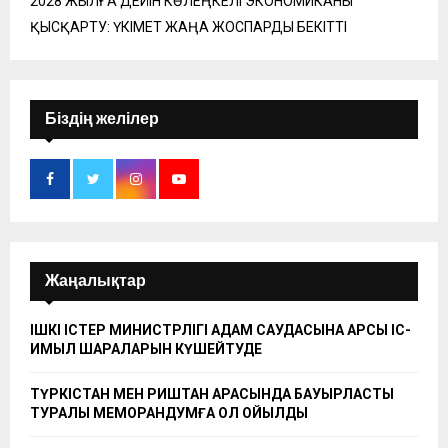
2028 ЖЫЛҒА ДЕЙІН КӨЛЕҢКЕЛІ ЭКОНОМИКАНЫ
ҚЫСҚАРТУ: ҮКІМЕТ ЖАҢА ЖОСПАРДЫ БЕКІТТІ
Біздің желілер
Жаңалықтар
ІШКІ ІСТЕР МИНИСТРЛІГІ АДАМ САУДАСЫНА ҚАРСЫ ІС-
ҚИМЫЛ ШАРАЛАРЫН КҮШЕЙТУДЕ
ТҮРКІСТАН МЕН РИШТАН АРАСЫНДА БАУЫРЛАСТЫҚ
ТУРАЛЫ МЕМОРАНДУМҒА ҚОЛ ҚОЙЫЛДЫ