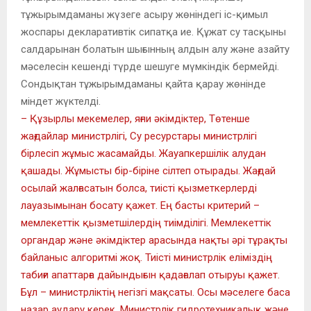
тұжырымдаманы жүзеге асыру жөніндегі іс-қимыл
жоспары декларативтік сипатқа ие. Құжат су тасқыны
салдарынан болатын шығынның алдын алу және азайту
мәселесін кешенді түрде шешуге мүмкіндік бермейді.
Сондықтан тұжырымдаманы қайта қарау жөнінде
міндет жүктелді.
– Құзырлы мекемелер, яғни әкімдіктер, Төтенше
жағдайлар министрлігі, Су ресурстары министрлігі
бірлесіп жұмыс жасамайды. Жауапкершілік алудан
қашады. Жұмысты бір-біріне сілтеп отырады. Жағдай
осылай жалғасатын болса, тиісті қызметкерлерді
лауазымынан босату қажет. Ең басты критерий –
мемлекеттік қызметшілердің тиімділігі. Мемлекеттік
органдар және әкімдіктер арасында нақты әрі тұрақты
байланыс алгоритмі жоқ. Тиісті министрлік еліміздің
табиғи апаттарға дайындығын қадағалап отыруы қажет.
Бұл – министрліктің негізгі мақсаты. Осы мәселеге баса
назар аудару керек. Министрлік гидротехникалық және