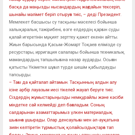
басқа да маңызды нысандардың жағдайын тексеріп,
шынайы мәлімет беріп отыруға тиіс, – деді Президент.
Мемлекет басшысы су тасқыны мәселесі бойынша
халықаралық тәжірибені, өзге елдердің қарғын суды
қалай игеретінін мұқият зерттеу қажет екенін айтты.
Жиын барысында Қасым-Жомарт Тоқаев елімізде су
ресурстары, ирригация салалары бойынша техникалық
мамандардың тапшылығына назар аударды. Осыған
қатысты Үкіметке шұғыл түрде шешім қабылдауды
тапсырды.
– Тағы да қайталап айтамын. Тасқынның алдын алу
ісіне әрбір лауазым иесі тікелей жауап беруге тиіс.
Сіздердің жұмыстарыңызды немқұрайлы және кәсіби
міндетке сай келмейді деп бағаладым. Соның
салдарынан азаматтарымыз үлкен материалдық
шығынға ұшырады. Олар денсаулығы мен әл-ауқатына
зиян келтіретін тұрмыстық қолайсыздықтарға тап