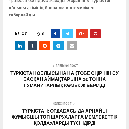
Ұранхаев баяндама жасады.
Aspan.info Түркістан
облысы әкімінің баспасөз сілтемесімен
хабарлайды
БӨЛІСУ
0
АЛДЫҢҒЫ ПОСТ
ТҮРКІСТАН ОБЛЫСЫНАН АҚТӨБЕ ӨҢІРІНІҢ СУ
БАСҚАН АЙМАҚТАРЫНА 30 ТОННА
ГУМАНИТАРЛЫҚ КӨМЕК ЖІБЕРІЛДІ
КЕЛЕСІ ПОСТ
ТҮРКІСТАН: ОРДАБАСЫДА АРНАЙЫ
ЖҰМЫСШЫ ТОП ШАРУАЛАРҒА МЕМЛЕКЕТТІК
ҚОЛДАУЛАРДЫ ТҮСІНДІРДІ