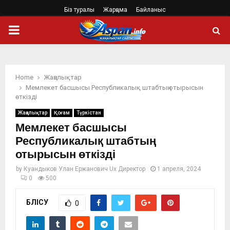
Біз туралы
Жарңама
Байланыс
PRIMARY
MENU
Home
Жаңалықтар
Мемлекет басшысы Республикалық штабтың отырысын
өткізді
Жаңалықтар
Қоғам
Түркістан
Мемлекет басшысы
Республикалық штабтың
отырысын өткізді
by
Куандыков Улан Ержанович Ux Директор
1 апреля, 2024
0
500
БӨЛІСУ
0