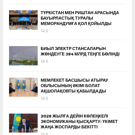
ТҮРКІСТАН МЕН РИШТАН АРАСЫНДА
БАУЫРЛАСТЫҚ ТУРАЛЫ
МЕМОРАНДУМҒА ҚОЛ ҚОЙЫЛДЫ
0
БИЫЛ ЭЛЕКТР СТАНСАЛАРЫН
ЖӨНДЕУГЕ 384 МЛРД ТЕҢГЕ БӨЛІНДІ
0
МЕМЛЕКЕТ БАСШЫСЫ АТЫРАУ
ОБЛЫСЫНЫҢ ӘКІМІ БОЛАТ
АҚШОЛАҚОВТЫ ҚАБЫЛДАДЫ
0
2028 ЖЫЛҒА ДЕЙІН КӨЛЕҢКЕЛІ
ЭКОНОМИКАНЫ ҚЫСҚАРТУ: ҮКІМЕТ
ЖАҢА ЖОСПАРДЫ БЕКІТТІ
0