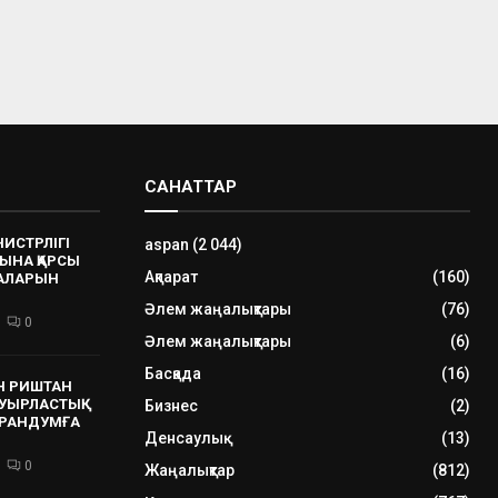
САНАТТАР
НИСТРЛІГІ
aspan
(2 044)
ЫНА ҚАРСЫ
Ақпарат
(160)
РАЛАРЫН
Әлем жаңалықтары
(76)
0
Әлем жаңалықтары
(6)
Басқада
(16)
Н РИШТАН
УЫРЛАСТЫҚ
Бизнес
(2)
РАНДУМҒА
Денсаулық
(13)
0
Жаңалықтар
(812)