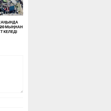
САҢЫНДА
 20 МЫҢНАН
Т КЕЛЕДІ