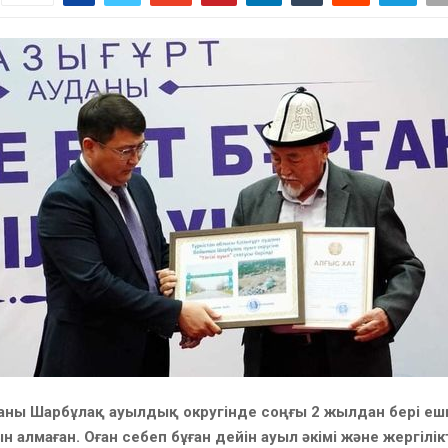
даны Шарбұлақ ауылдық округінде соңғы 2 жылдан бері е
 алмаған. Оған себеп бұған дейін ауыл әкімі және жергілікт