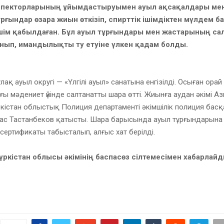
спекторларының ұйымдастыруымен ауыл ақсақалдары мен 
ұрғындар өзара жиын өткізіп, спирттік ішімдіктен мүлдем ба
ім қабылдаған. Бұл ауыл тұрғындары мен жастарының сал
нып, имандылықты ту етуіне үлкен қадам болды.
лақ ауыл округі — «Үлгілі ауыл» санатына енгізілді. Осыған орай
ы мәдениет үйінде салтанатты шара өтті. Жиынға аудан әкімі Аз
ркістан облыстық Полиция департаменті әкімшілік полиция ба
ас Тастанбеков қатысты. Шара барысында ауыл тұрғындарына
» сертификаты табысталып, алғыс хат берілді.
Түркістан облысы әкімінің баспасөз сілтемесімен хабарлай