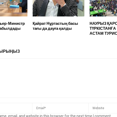
мьер-Министр
Қайрат Нұртастың басы
НАУРЫЗ ҚАР
 қабылдады
тағы да дауға қалды
ТҮРКІСТАНҒА
АСТАМ ТУРИС
ЛДЫРЫҢЫЗ
me, email, and website in this browser for the next time I comment.