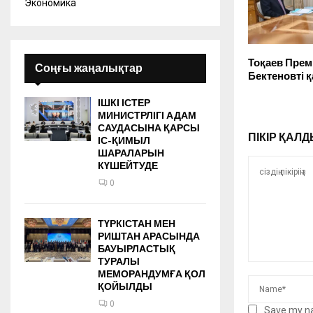
Экономика
Тоқаев Пре
Соңғы жаңалықтар
Бектеновті
ІШКІ ІСТЕР
МИНИСТРЛІГІ АДАМ
САУДАСЫНА ҚАРСЫ
ПІКІР ҚА
ІС-ҚИМЫЛ
ШАРАЛАРЫН
КҮШЕЙТУДЕ
0
ТҮРКІСТАН МЕН
РИШТАН АРАСЫНДА
БАУЫРЛАСТЫҚ
ТУРАЛЫ
МЕМОРАНДУМҒА ҚОЛ
ҚОЙЫЛДЫ
0
Save my na