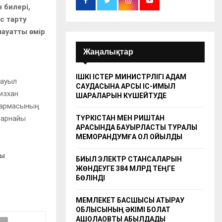
билері,
с тарту
ауатты өмір
Жаңалықтар
ІШКІ ІСТЕР МИНИСТРЛІГІ АДАМ
 ауыл
САУДАСЫНА ҚАРСЫ ІС-ҚИМЫЛ
изхан
ШАРАЛАРЫН КҮШЕЙТУДЕ
сқармасының
 арнайы
ТҮРКІСТАН МЕН РИШТАН
АРАСЫНДА БАУЫРЛАСТЫҚ ТУРАЛЫ
МЕМОРАНДУМҒА ҚОЛ ҚОЙЫЛДЫ
ды
БИЫЛ ЭЛЕКТР СТАНСАЛАРЫН
ЖӨНДЕУГЕ 384 МЛРД ТЕҢГЕ
БӨЛІНДІ
МЕМЛЕКЕТ БАСШЫСЫ АТЫРАУ
ОБЛЫСЫНЫҢ ӘКІМІ БОЛАТ
АҚШОЛАҚОВТЫ ҚАБЫЛДАДЫ