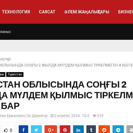
ТЕХНОЛОГИЯ
САЯСАТ
ӘЛЕМ ЖАҢАЛЫҚТАРЫ
БИЗНЕ
йланыс
ықтар
 ОБЛЫСЫНДА СОҢҒЫ 2 ЖЫЛДА МҮЛДЕМ ҚЫЛМЫС ТІРКЕЛМЕГЕН АУЫЛ 
ғам
Түркістан
ІСТАН ОБЛЫСЫНДА СОҢҒЫ 2
А МҮЛДЕМ ҚЫЛМЫС ТІРКЕЛМ
 БАР
лан Ержанович Ux Директор
2 апреля, 2024
0
539
0