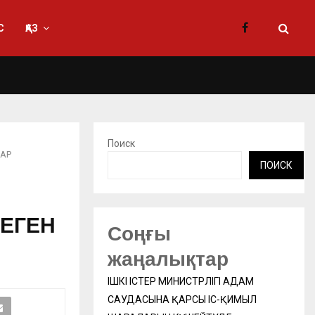
С
ҚАЗ
Поиск
БАР
ПОИСК
ЕГЕН
Соңғы
жаңалықтар
ІШКІ ІСТЕР МИНИСТРЛІГІ АДАМ
САУДАСЫНА ҚАРСЫ ІС-ҚИМЫЛ