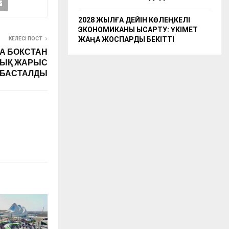
2028 ЖЫЛҒА ДЕЙІН КӨЛЕҢКЕЛІ
ЭКОНОМИКАНЫ ҚЫСҚАРТУ: ҮКІМЕТ
ЖАҢА ЖОСПАРДЫ БЕКІТТІ
КЕЛЕСІ ПОСТ
ТА БОКСТАН
ЫҚ ЖАРЫС
БАСТАЛДЫ