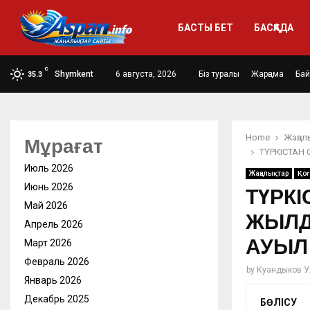
БАСТЫ БЕТ
БАСҚАДА
C
Shymkent
6 августа, 2026
Біз туралы
Жарңама
Ба
35.3
Home
Жаңал
Мұрағат
ТҮРКІСТАН
Июль 2026
Жаңалықтар
Қо
Июнь 2026
ТҮРК
Май 2026
ЖЫЛД
Апрель 2026
АУЫЛ
Март 2026
Февраль 2026
by
Куандыков У
Январь 2026
Декабрь 2025
БӨЛІСУ