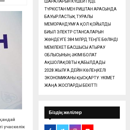
ШАРАЛАРЫН КҮШЕЙТУДЕ
ТҮРКІСТАН МЕН РИШТАН АРАСЫНДА
БАУЫРЛАСТЫҚ ТУРАЛЫ
МЕМОРАНДУМҒА ҚОЛ ҚОЙЫЛДЫ
БИЫЛ ЭЛЕКТР СТАНСАЛАРЫН
ЖӨНДЕУГЕ 384 МЛРД ТЕҢГЕ БӨЛІНДІ
МЕМЛЕКЕТ БАСШЫСЫ АТЫРАУ
ОБЛЫСЫНЫҢ ӘКІМІ БОЛАТ
АҚШОЛАҚОВТЫ ҚАБЫЛДАДЫ
2028 ЖЫЛҒА ДЕЙІН КӨЛЕҢКЕЛІ
ЭКОНОМИКАНЫ ҚЫСҚАРТУ: ҮКІМЕТ
ЖАҢА ЖОСПАРДЫ БЕКІТТІ
Біздің желілер
шқандай
і учаскелік