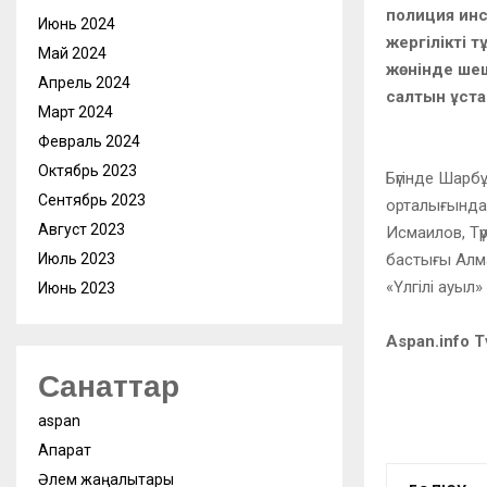
полиция ин
Июнь 2024
жергілікті т
Май 2024
жөнінде шеш
Апрель 2024
салтын ұста
Март 2024
Февраль 2024
Октябрь 2023
Бүгінде Шарбұ
Сентябрь 2023
орталығындағ
Август 2023
Исмаилов, Тү
бастығы Алм
Июль 2023
«Үлгілі ауыл
Июнь 2023
Aspan.info 
Санаттар
aspan
Ақпарат
Әлем жаңалықтары