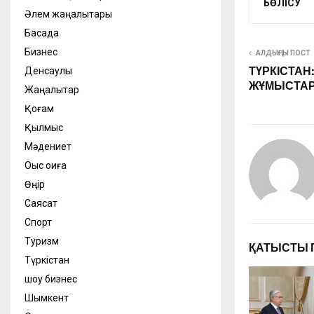
БӨЛІСУ
Әлем жаңалықтары
Басқада
Бизнес
АЛДЫҢҒЫ ПОСТ
ТҮРКІСТАН
Денсаулық
ЖҰМЫСТА
Жаңалықтар
Қоғам
Қылмыс
Мәдениет
Оқыс оқиға
Өңір
Саясат
Спорт
Туризм
ҚАТЫСТЫ 
Түркістан
шоу бизнес
Шымкент