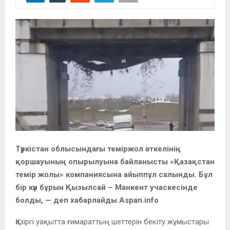
Түркістан облысындағы теміржол өткелінің
қоршауының опырылуына байланысты «Қазақстан
темір жолы» компаниясына айыппұл салынды. Бұл
бір күн бұрын Қызылсай – Манкент учаскесінде
болды, — деп хабарлайды Aspan.info
Қазіргі уақытта ғимараттың шеттерін бекіту жұмыстары