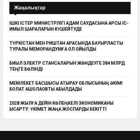
Жаңалықтар
ІШКІ ІСТЕР МИНИСТРЛІГІ АДАМ САУДАСЫНА ҚАРСЫ ІС-
ҚИМЫЛ ШАРАЛАРЫН КҮШЕЙТУДЕ
ТҮРКІСТАН МЕН РИШТАН АРАСЫНДА БАУЫРЛАСТЫҚ
ТУРАЛЫ МЕМОРАНДУМҒА ҚОЛ ҚОЙЫЛДЫ
БИЫЛ ЭЛЕКТР СТАНСАЛАРЫН ЖӨНДЕУГЕ 384 МЛРД
ТЕҢГЕ БӨЛІНДІ
МЕМЛЕКЕТ БАСШЫСЫ АТЫРАУ ОБЛЫСЫНЫҢ ӘКІМІ
БОЛАТ АҚШОЛАҚОВТЫ ҚАБЫЛДАДЫ
2028 ЖЫЛҒА ДЕЙІН КӨЛЕҢКЕЛІ ЭКОНОМИКАНЫ
ҚЫСҚАРТУ: ҮКІМЕТ ЖАҢА ЖОСПАРДЫ БЕКІТТІ