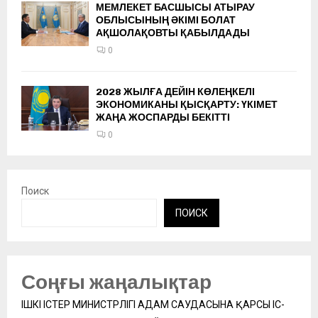
МЕМЛЕКЕТ БАСШЫСЫ АТЫРАУ
ОБЛЫСЫНЫҢ ӘКІМІ БОЛАТ
АҚШОЛАҚОВТЫ ҚАБЫЛДАДЫ
0
2028 ЖЫЛҒА ДЕЙІН КӨЛЕҢКЕЛІ
ЭКОНОМИКАНЫ ҚЫСҚАРТУ: ҮКІМЕТ
ЖАҢА ЖОСПАРДЫ БЕКІТТІ
0
Поиск
ПОИСК
Соңғы жаңалықтар
ІШКІ ІСТЕР МИНИСТРЛІГІ АДАМ САУДАСЫНА ҚАРСЫ ІС-