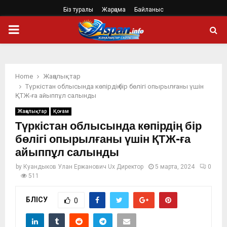
Біз туралы
Жарңама
Байланыс
PRIMARY
MENU
Home
Жаңалықтар
Түркістан облысында көпірдің бір бөлігі опырылғаны үшін
ҚТЖ-ға айыппұл салынды
Жаңалықтар
Қоғам
Түркістан облысында көпірдің бір
бөлігі опырылғаны үшін ҚТЖ-ға
айыппұл салынды
by
Куандыков Улан Ержанович Ux Директор
5 марта, 2024
0
511
БӨЛІСУ
0