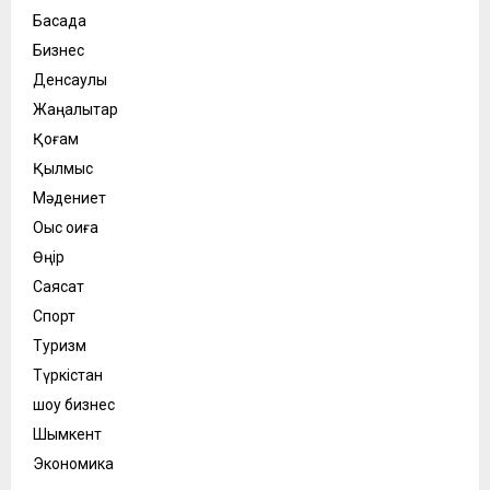
Басқада
Бизнес
Денсаулық
Жаңалықтар
Қоғам
Қылмыс
Мәдениет
Оқыс оқиға
Өңір
Саясат
Спорт
Туризм
Түркістан
шоу бизнес
Шымкент
Экономика