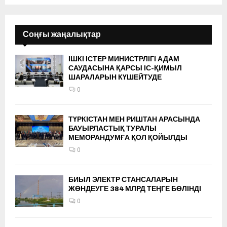
Соңғы жаңалықтар
ІШКІ ІСТЕР МИНИСТРЛІГІ АДАМ
САУДАСЫНА ҚАРСЫ ІС-ҚИМЫЛ
ШАРАЛАРЫН КҮШЕЙТУДЕ
0
ТҮРКІСТАН МЕН РИШТАН АРАСЫНДА
БАУЫРЛАСТЫҚ ТУРАЛЫ
МЕМОРАНДУМҒА ҚОЛ ҚОЙЫЛДЫ
0
БИЫЛ ЭЛЕКТР СТАНСАЛАРЫН
ЖӨНДЕУГЕ 384 МЛРД ТЕҢГЕ БӨЛІНДІ
0