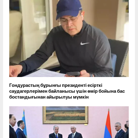
Гондурастың бұрынғы президенті есірткі
саудагерлерімен байланысы үшін өмір бойына бас
бостандығынан айырылуы мүмкін