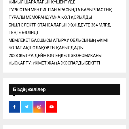
ҚИМЫЛ ШАРАЛАРЫН КҮШЕЙТУДЕ
ТҮРКІСТАН МЕН РИШТАН АРАСЫНДА БАУЫРЛАСТЫҚ
ТУРАЛЫ МЕМОРАНДУМҒА ҚОЛ ҚОЙЫЛДЫ
БИЫЛ ЭЛЕКТР СТАНСАЛАРЫН ЖӨНДЕУГЕ 384 МЛРД
ТЕҢГЕ БӨЛІНДІ
МЕМЛЕКЕТ БАСШЫСЫ АТЫРАУ ОБЛЫСЫНЫҢ ӘКІМІ
БОЛАТ АҚШОЛАҚОВТЫ ҚАБЫЛДАДЫ
2028 ЖЫЛҒА ДЕЙІН КӨЛЕҢКЕЛІ ЭКОНОМИКАНЫ
ҚЫСҚАРТУ: ҮКІМЕТ ЖАҢА ЖОСПАРДЫ БЕКІТТІ
Біздің желілер