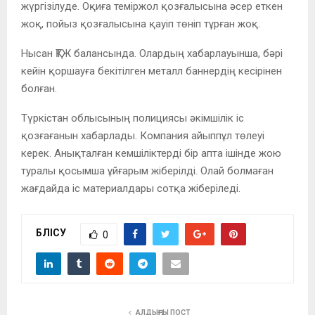
жүргізілуде. Оқиға теміржол қозғалысына әсер еткен
жоқ, пойыз қозғалысына қауіп төніп тұрған жоқ.
Нысан ҚТЖ балансында. Олардың хабарлауынша, бәрі
кейін қоршауға бекітілген металл баннердің кесірінен
болған.
Түркістан облысының полициясы әкімшілік іс
қозғағанын хабарлады. Компания айыппұл төлеуі
керек. Анықталған кемшіліктерді бір апта ішінде жою
туралы қосымша ұйғарым жіберілді. Олай болмаған
жағдайда іс материалдары сотқа жіберіледі.
БӨЛІСУ
0
АЛДЫҢҒЫ ПОСТ