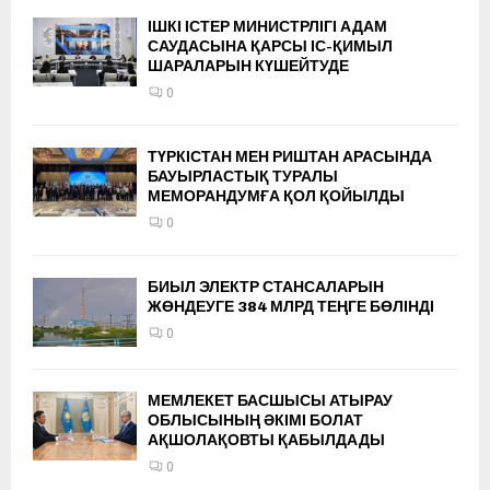
ІШКІ ІСТЕР МИНИСТРЛІГІ АДАМ
САУДАСЫНА ҚАРСЫ ІС-ҚИМЫЛ
ШАРАЛАРЫН КҮШЕЙТУДЕ
0
ТҮРКІСТАН МЕН РИШТАН АРАСЫНДА
БАУЫРЛАСТЫҚ ТУРАЛЫ
МЕМОРАНДУМҒА ҚОЛ ҚОЙЫЛДЫ
0
БИЫЛ ЭЛЕКТР СТАНСАЛАРЫН
ЖӨНДЕУГЕ 384 МЛРД ТЕҢГЕ БӨЛІНДІ
0
МЕМЛЕКЕТ БАСШЫСЫ АТЫРАУ
ОБЛЫСЫНЫҢ ӘКІМІ БОЛАТ
АҚШОЛАҚОВТЫ ҚАБЫЛДАДЫ
0