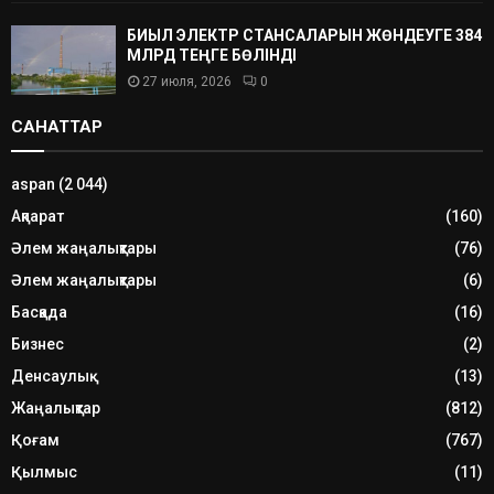
БИЫЛ ЭЛЕКТР СТАНСАЛАРЫН ЖӨНДЕУГЕ 384
МЛРД ТЕҢГЕ БӨЛІНДІ
27 июля, 2026
0
САНАТТАР
aspan
(2 044)
Ақпарат
(160)
Әлем жаңалықтары
(76)
Әлем жаңалықтары
(6)
Басқада
(16)
Бизнес
(2)
Денсаулық
(13)
Жаңалықтар
(812)
Қоғам
(767)
Қылмыс
(11)