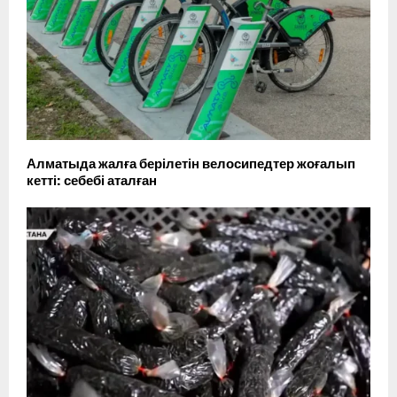
Алматыда жалға берілетін велосипедтер жоғалып
кетті: себебі аталған