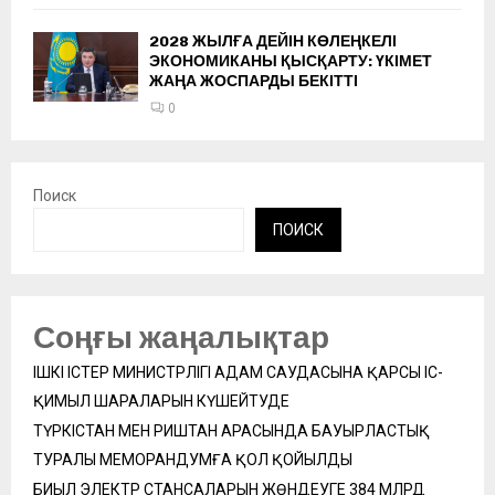
2028 ЖЫЛҒА ДЕЙІН КӨЛЕҢКЕЛІ
ЭКОНОМИКАНЫ ҚЫСҚАРТУ: ҮКІМЕТ
ЖАҢА ЖОСПАРДЫ БЕКІТТІ
0
Поиск
ПОИСК
Соңғы жаңалықтар
ІШКІ ІСТЕР МИНИСТРЛІГІ АДАМ САУДАСЫНА ҚАРСЫ ІС-
ҚИМЫЛ ШАРАЛАРЫН КҮШЕЙТУДЕ
ТҮРКІСТАН МЕН РИШТАН АРАСЫНДА БАУЫРЛАСТЫҚ
ТУРАЛЫ МЕМОРАНДУМҒА ҚОЛ ҚОЙЫЛДЫ
БИЫЛ ЭЛЕКТР СТАНСАЛАРЫН ЖӨНДЕУГЕ 384 МЛРД