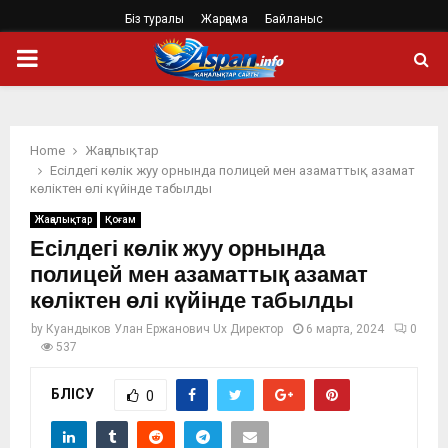
Біз туралы
Жарңама
Байланыс
PRIMARY
MENU
Home
Жаңалықтар
Есілдегі көлік жуу орнында полицей мен азаматтық азамат
көліктен өлі күйінде табылды
Жаңалықтар
Қоғам
Есілдегі көлік жуу орнында
полицей мен азаматтық азамат
көліктен өлі күйінде табылды
by
Куандыков Улан Ержанович Ux Директор
6 марта, 2024
0
537
БӨЛІСУ
0