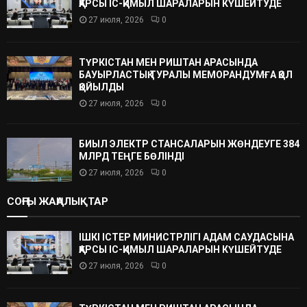
ҚАРСЫ ІС-ҚИМЫЛ ШАРАЛАРЫН КҮШЕЙТУДЕ
27 июля, 2026
0
ТҮРКІСТАН МЕН РИШТАН АРАСЫНДА
БАУЫРЛАСТЫҚ ТУРАЛЫ МЕМОРАНДУМҒА ҚОЛ
ҚОЙЫЛДЫ
27 июля, 2026
0
БИЫЛ ЭЛЕКТР СТАНСАЛАРЫН ЖӨНДЕУГЕ 384
МЛРД ТЕҢГЕ БӨЛІНДІ
27 июля, 2026
0
СОҢҒЫ ЖАҢАЛЫҚТАР
ІШКІ ІСТЕР МИНИСТРЛІГІ АДАМ САУДАСЫНА
ҚАРСЫ ІС-ҚИМЫЛ ШАРАЛАРЫН КҮШЕЙТУДЕ
27 июля, 2026
0