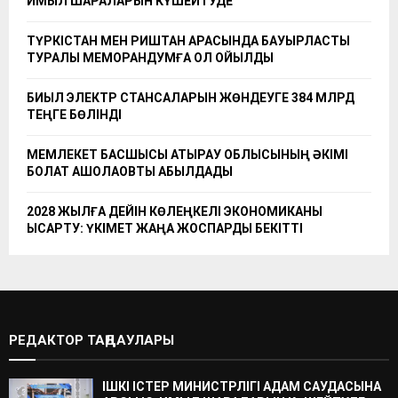
ҚИМЫЛ ШАРАЛАРЫН КҮШЕЙТУДЕ
ТҮРКІСТАН МЕН РИШТАН АРАСЫНДА БАУЫРЛАСТЫҚ
ТУРАЛЫ МЕМОРАНДУМҒА ҚОЛ ҚОЙЫЛДЫ
БИЫЛ ЭЛЕКТР СТАНСАЛАРЫН ЖӨНДЕУГЕ 384 МЛРД
ТЕҢГЕ БӨЛІНДІ
МЕМЛЕКЕТ БАСШЫСЫ АТЫРАУ ОБЛЫСЫНЫҢ ӘКІМІ
БОЛАТ АҚШОЛАҚОВТЫ ҚАБЫЛДАДЫ
2028 ЖЫЛҒА ДЕЙІН КӨЛЕҢКЕЛІ ЭКОНОМИКАНЫ
ҚЫСҚАРТУ: ҮКІМЕТ ЖАҢА ЖОСПАРДЫ БЕКІТТІ
РЕДАКТОР ТАҢДАУЛАРЫ
ІШКІ ІСТЕР МИНИСТРЛІГІ АДАМ САУДАСЫНА