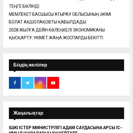
ТЕҢГЕ БӨЛІНДІ
МЕМЛЕКЕТ БАСШЫСЫ АТЫРАУ ОБЛЫСЫНЫҢ ӘКІМІ
БОЛАТ АҚШОЛАҚОВТЫ ҚАБЫЛДАДЫ
2028 ЖЫЛҒА ДЕЙІН КӨЛЕҢКЕЛІ ЭКОНОМИКАНЫ
ҚЫСҚАРТУ: ҮКІМЕТ ЖАҢА ЖОСПАРДЫ БЕКІТТІ
Біздің желілер
Жаңалықтар
ІШКІ ІСТЕР МИНИСТРЛІГІ АДАМ САУДАСЫНА ҚАРСЫ ІС-