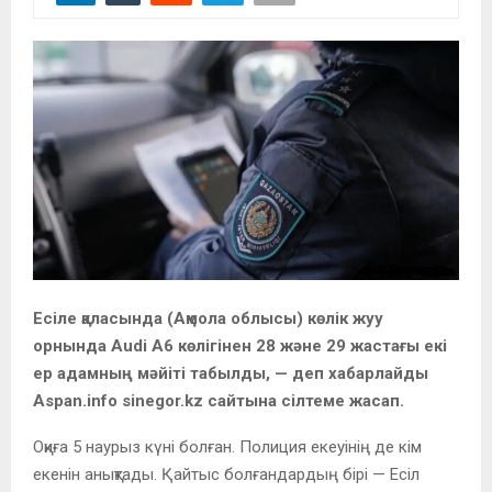
Есіле қаласында (Ақмола облысы) көлік жуу
орнында Audi A6 көлігінен 28 және 29 жастағы екі
ер адамның мәйіті табылды, — деп хабарлайды
Aspan.info sinegor.kz сайтына сілтеме жасап.
Оқиға 5 наурыз күні болған. Полиция екеуінің де кім
екенін анықтады. Қайтыс болғандардың бірі — Есіл