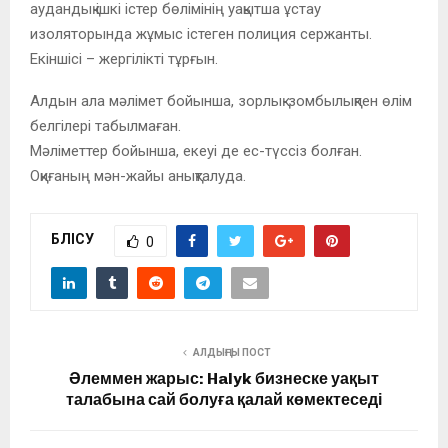
аудандық ішкі істер бөлімінің уақытша ұстау
изоляторында жұмыс істеген полиция сержанты.
Екіншісі – жергілікті тұрғын.
Алдын ала мәлімет бойынша, зорлық-зомбылықпен өлім
белгілері табылмаған.
Мәліметтер бойынша, екеуі де ес-түссіз болған.
Оқиғаның мән-жайы анықталуда.
БӨЛІСУ
0
АЛДЫҢҒЫ ПОСТ
Әлеммен жарыс: Halyk бизнеске уақыт
талабына сай болуға қалай көмектеседі