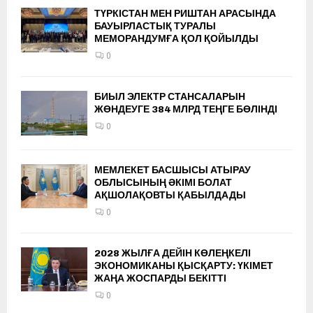
ТҮРКІСТАН МЕН РИШТАН АРАСЫНДА
БАУЫРЛАСТЫҚ ТУРАЛЫ
МЕМОРАНДУМҒА ҚОЛ ҚОЙЫЛДЫ
0
БИЫЛ ЭЛЕКТР СТАНСАЛАРЫН
ЖӨНДЕУГЕ 384 МЛРД ТЕҢГЕ БӨЛІНДІ
0
МЕМЛЕКЕТ БАСШЫСЫ АТЫРАУ
ОБЛЫСЫНЫҢ ӘКІМІ БОЛАТ
АҚШОЛАҚОВТЫ ҚАБЫЛДАДЫ
0
2028 ЖЫЛҒА ДЕЙІН КӨЛЕҢКЕЛІ
ЭКОНОМИКАНЫ ҚЫСҚАРТУ: ҮКІМЕТ
ЖАҢА ЖОСПАРДЫ БЕКІТТІ
0