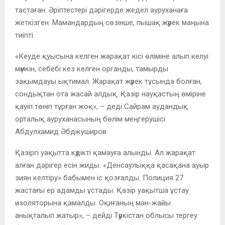
тастаған. Әріптестері дәрігерде жедел ауруханаға
жеткізген. Мамандардың сөзінше, пышақ жүрек маңына
тиіпті.
«Кеуде қуысына келген жарақат кісі өліміне алып келуі
мүмкін, себебі кез келген органды, тамырды
зақымдауы ықтимал. Жарақат жүрек тұсында болған,
сондықтан ота жасай алдық. Қазір науқастың өміріне
қауіп төніп тұрған жоқ», – деді Сайрам аудандық
орталық ауруханасының бөлім меңгерушісі
Абдулхамид Әбдікуширов.
Қазіргі уақытта күдікті қамауға алынды. Ал жарақат
алған дәрігер есін жиды. «Денсаулыққа қасақана ауыр
зиян келтіру» бабымен іс қозғалды. Полиция 27
жастағы ер адамды ұстады. Қазір уақытша ұстау
изоляторына қамалды. Оқиғаның мән-жайы
анықталып жатыр», – дейді Түркістан облысы тергеу