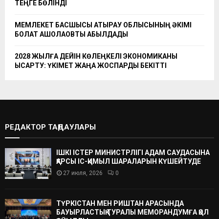
ТЕҢГЕ БӨЛІНДІ
МЕМЛЕКЕТ БАСШЫСЫ АТЫРАУ ОБЛЫСЫНЫҢ ӘКІМІ
БОЛАТ АҚШОЛАҚОВТЫ ҚАБЫЛДАДЫ
2028 ЖЫЛҒА ДЕЙІН КӨЛЕҢКЕЛІ ЭКОНОМИКАНЫ
ҚЫСҚАРТУ: ҮКІМЕТ ЖАҢА ЖОСПАРДЫ БЕКІТТІ
РЕДАКТОР ТАҢДАУЛАРЫ
ІШКІ ІСТЕР МИНИСТРЛІГІ АДАМ САУДАСЫНА
ҚАРСЫ ІС-ҚИМЫЛ ШАРАЛАРЫН КҮШЕЙТУДЕ
27 июля, 2026
0
ТҮРКІСТАН МЕН РИШТАН АРАСЫНДА
БАУЫРЛАСТЫҚ ТУРАЛЫ МЕМОРАНДУМҒА ҚОЛ