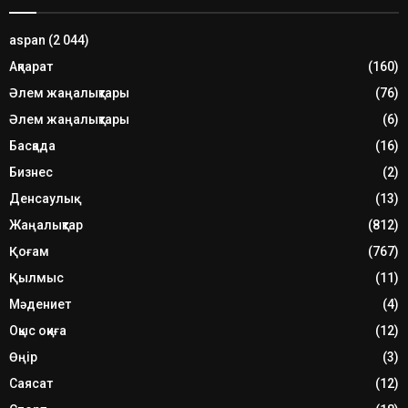
aspan
(2 044)
Ақпарат
(160)
Әлем жаңалықтары
(76)
Әлем жаңалықтары
(6)
Басқада
(16)
Бизнес
(2)
Денсаулық
(13)
Жаңалықтар
(812)
Қоғам
(767)
Қылмыс
(11)
Мәдениет
(4)
Оқыс оқиға
(12)
Өңір
(3)
Саясат
(12)