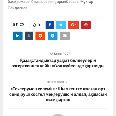
басқармасы басшысының орынбасары Мұхтар
Сейдалиев.
БӨЛІСУ
0
АЛДЫҢҒЫ ПОСТ
Қазақстандықтар уақыт белдеулерін
өзгерткеннен кейін eGov жүйесінде қартаяды
КЕЛЕСІ ПОСТ
«Тексерумен келемін»: Шымкентте жалған өрт
сөндіруші хостел меңгерушісін алдап, ақшасын
жымқырған