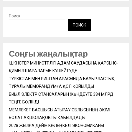
Поиск
ПОИСК
Соңғы жаңалықтар
ІШКІ ІСТЕР МИНИСТРЛІГІ АДАМ САУДАСЫНА ҚАРСЫ ІС-
ҚИМЫЛ ШАРАЛАРЫН КҮШЕЙТУДЕ
ТҮРКІСТАН МЕН РИШТАН АРАСЫНДА БАУЫРЛАСТЫҚ
ТУРАЛЫ МЕМОРАНДУМҒА ҚОЛ ҚОЙЫЛДЫ
БИЫЛ ЭЛЕКТР СТАНСАЛАРЫН ЖӨНДЕУГЕ 384 МЛРД
ТЕҢГЕ БӨЛІНДІ
МЕМЛЕКЕТ БАСШЫСЫ АТЫРАУ ОБЛЫСЫНЫҢ ӘКІМІ
БОЛАТ АҚШОЛАҚОВТЫ ҚАБЫЛДАДЫ
2028 ЖЫЛҒА ДЕЙІН КӨЛЕҢКЕЛІ ЭКОНОМИКАНЫ