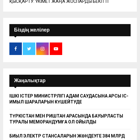
ҚЫСҚАРТУ: ҮКІМЕТ ЖАҢА ЖОСПАРДЫ БЕКІТТІ
Біздің желілер
Жаңалықтар
ІШКІ ІСТЕР МИНИСТРЛІГІ АДАМ САУДАСЫНА ҚАРСЫ ІС-
ҚИМЫЛ ШАРАЛАРЫН КҮШЕЙТУДЕ
ТҮРКІСТАН МЕН РИШТАН АРАСЫНДА БАУЫРЛАСТЫҚ
ТУРАЛЫ МЕМОРАНДУМҒА ҚОЛ ҚОЙЫЛДЫ
БИЫЛ ЭЛЕКТР СТАНСАЛАРЫН ЖӨНДЕУГЕ 384 МЛРД