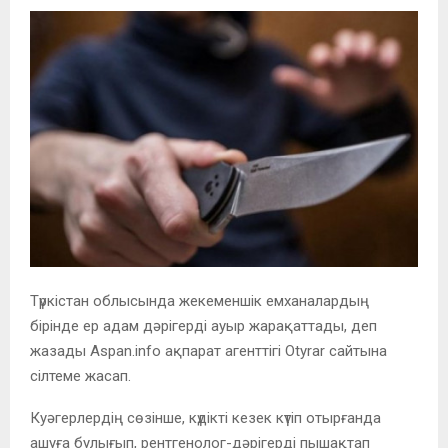
Түркістан облысында жекеменшік емханалардың
бірінде ер адам дәрігерді ауыр жарақаттады, деп
жазады Aspan.info ақпарат агенттігі Otyrar сайтына
сілтеме жасап.
Куәгерлердің сөзінше, күдікті кезек күтіп отырғанда
ашуға булығып, рентгенолог-дәрігерді пышақтап