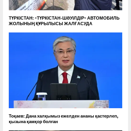
ТҮРКІСТАН: «ТҮРКІСТАН-ШӘУІЛДІР» АВТОМОБИЛЬ
ЖОЛЫНЫҢ ҚҰРЫЛЫСЫ ЖАЛҒАСУДА
Тоқаев: Дана халқымыз ежелден ананы қастерлеп,
қызына қамқор болған