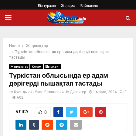
Біз туралы
Жарңама
Байланыс
PRIMARY
MENU
Home
Жаңалықтар
Түркістан облысында ер адам дәрігерді пышақтап
тастады
Жаңалықтар
Қоғам
Шымкент
Түркістан облысында ер адам
дәрігерді пышақтап тастады
by
Куандыков Улан Ержанович Ux Директор
1 марта, 2024
0
602
БӨЛІСУ
0