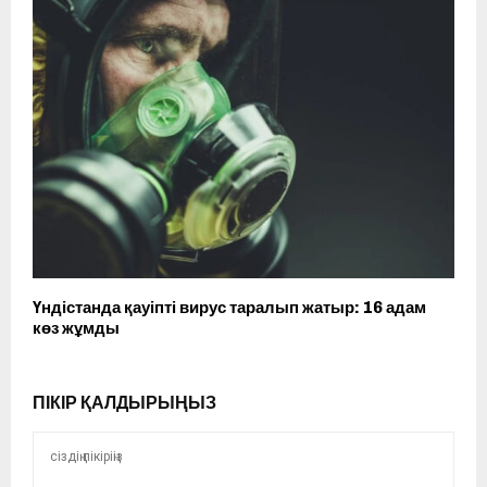
Үндістанда қауіпті вирус таралып жатыр: 16 адам
көз жұмды
ПІКІР ҚАЛДЫРЫҢЫЗ