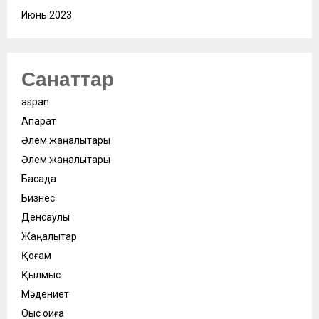
Июнь 2023
Санаттар
aspan
Ақпарат
Әлем жаңалықтары
Әлем жаңалықтары
Басқада
Бизнес
Денсаулық
Жаңалықтар
Қоғам
Қылмыс
Мәдениет
Оқыс оқиға