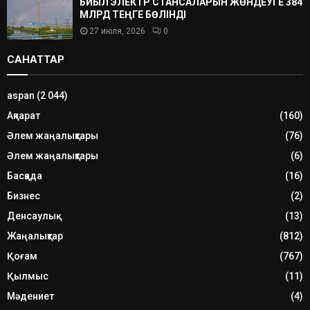
БИЫЛ ЭЛЕКТР СТАНСАЛАРЫН ЖӨНДЕУГЕ 384
МЛРД ТЕҢГЕ БӨЛІНДІ
27 июля, 2026
0
САНАТТАР
aspan
(2 044)
Ақпарат
(160)
Әлем жаңалықтары
(76)
Әлем жаңалықтары
(6)
Басқада
(16)
Бизнес
(2)
Денсаулық
(13)
Жаңалықтар
(812)
Қоғам
(767)
Қылмыс
(11)
Мәдениет
(4)