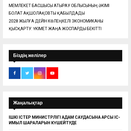
МЕМЛЕКЕТ БАСШЫСЫ АТЫРАУ ОБЛЫСЫНЫҢ ӘКІМІ
БОЛАТ АҚШОЛАҚОВТЫ ҚАБЫЛДАДЫ
2028 ЖЫЛҒА ДЕЙІН КӨЛЕҢКЕЛІ ЭКОНОМИКАНЫ
ҚЫСҚАРТУ: ҮКІМЕТ ЖАҢА ЖОСПАРДЫ БЕКІТТІ
Біздің желілер
Жаңалықтар
ІШКІ ІСТЕР МИНИСТРЛІГІ АДАМ САУДАСЫНА ҚАРСЫ ІС-
ҚИМЫЛ ШАРАЛАРЫН КҮШЕЙТУДЕ