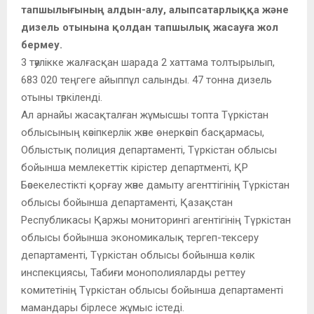
тапшылығының алдын-алу, алыпсатарлыққа және
дизель отынына қолдан тапшылық жасауға жол
бермеу.
3 тәулікке жалғасқан шарада 2 хаттама толтырылып,
683 020 теңгеге айыппұл салынды. 47 тонна дизель
отыны тәркіленді.
Ал арнайы жасақталған жұмысшы топта Түркістан
облысының кәсіпкерлік және өнеркәсіп басқармасы,
Облыстық полиция департаменті, Түркістан облысы
бойынша мемлекеттік кірістер департменті, ҚР
Бәсекелестікті қорғау және дамыту агенттігінің Түркістан
облысы бойынша департаменті, Қазақстан
Республикасы Қаржы мониторингі агентігінің Түркістан
облысы бойынша экономикалық тергеп-тексеру
департаменті, Түркістан облысы бойынша көлік
инспекциясы, Табиғи монополияларды реттеу
комитетінің Түркістан облысы бойынша департаменті
мамандары бірлесе жұмыс істеді.