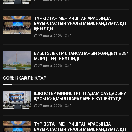
ТҮРКІСТАН МЕН РИШТАН АРАСЫНДА
БАУЫРЛАСТЫҚ ТУРАЛЫ МЕМОРАНДУМҒА ҚОЛ
ҚОЙЫЛДЫ
27 июля, 2026
0
БИЫЛ ЭЛЕКТР СТАНСАЛАРЫН ЖӨНДЕУГЕ 384
МЛРД ТЕҢГЕ БӨЛІНДІ
27 июля, 2026
0
СОҢҒЫ ЖАҢАЛЫҚТАР
ІШКІ ІСТЕР МИНИСТРЛІГІ АДАМ САУДАСЫНА
ҚАРСЫ ІС-ҚИМЫЛ ШАРАЛАРЫН КҮШЕЙТУДЕ
27 июля, 2026
0
ТҮРКІСТАН МЕН РИШТАН АРАСЫНДА
БАУЫРЛАСТЫҚ ТУРАЛЫ МЕМОРАНДУМҒА ҚОЛ