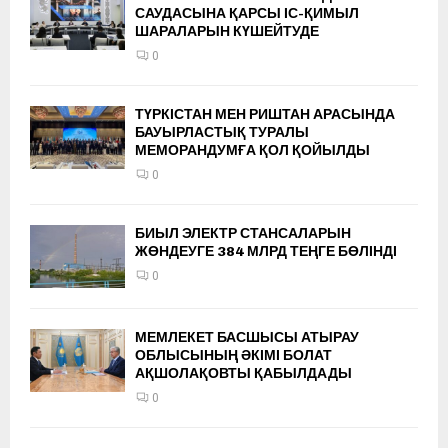
САУДАСЫНА ҚАРСЫ ІС-ҚИМЫЛ
ШАРАЛАРЫН КҮШЕЙТУДЕ
0
ТҮРКІСТАН МЕН РИШТАН АРАСЫНДА
БАУЫРЛАСТЫҚ ТУРАЛЫ
МЕМОРАНДУМҒА ҚОЛ ҚОЙЫЛДЫ
0
БИЫЛ ЭЛЕКТР СТАНСАЛАРЫН
ЖӨНДЕУГЕ 384 МЛРД ТЕҢГЕ БӨЛІНДІ
0
МЕМЛЕКЕТ БАСШЫСЫ АТЫРАУ
ОБЛЫСЫНЫҢ ӘКІМІ БОЛАТ
АҚШОЛАҚОВТЫ ҚАБЫЛДАДЫ
0