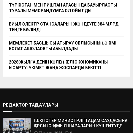
ТҮРКІСТАН МЕН РИШТАН АРАСЫНДА БАУЫРЛАСТЫҚ
ТУРАЛЫ МЕМОРАНДУМҒА ҚОЛ ҚОЙЫЛДЫ
БИЫЛ ЭЛЕКТР СТАНСАЛАРЫН ЖӨНДЕУГЕ 384 МЛРД
ТЕҢГЕ БӨЛІНДІ
МЕМЛЕКЕТ БАСШЫСЫ АТЫРАУ ОБЛЫСЫНЫҢ ӘКІМІ
БОЛАТ АҚШОЛАҚОВТЫ ҚАБЫЛДАДЫ
2028 ЖЫЛҒА ДЕЙІН КӨЛЕҢКЕЛІ ЭКОНОМИКАНЫ
ҚЫСҚАРТУ: ҮКІМЕТ ЖАҢА ЖОСПАРДЫ БЕКІТТІ
РЕДАКТОР ТАҢДАУЛАРЫ
ІШКІ ІСТЕР МИНИСТРЛІГІ АДАМ САУДАСЫНА
ҚАРСЫ ІС-ҚИМЫЛ ШАРАЛАРЫН КҮШЕЙТУДЕ
27 июля, 2026
0