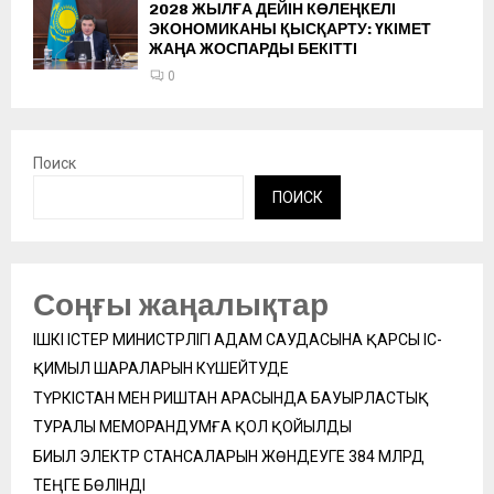
2028 ЖЫЛҒА ДЕЙІН КӨЛЕҢКЕЛІ
ЭКОНОМИКАНЫ ҚЫСҚАРТУ: ҮКІМЕТ
ЖАҢА ЖОСПАРДЫ БЕКІТТІ
0
Поиск
ПОИСК
Соңғы жаңалықтар
ІШКІ ІСТЕР МИНИСТРЛІГІ АДАМ САУДАСЫНА ҚАРСЫ ІС-
ҚИМЫЛ ШАРАЛАРЫН КҮШЕЙТУДЕ
ТҮРКІСТАН МЕН РИШТАН АРАСЫНДА БАУЫРЛАСТЫҚ
ТУРАЛЫ МЕМОРАНДУМҒА ҚОЛ ҚОЙЫЛДЫ
БИЫЛ ЭЛЕКТР СТАНСАЛАРЫН ЖӨНДЕУГЕ 384 МЛРД
ТЕҢГЕ БӨЛІНДІ