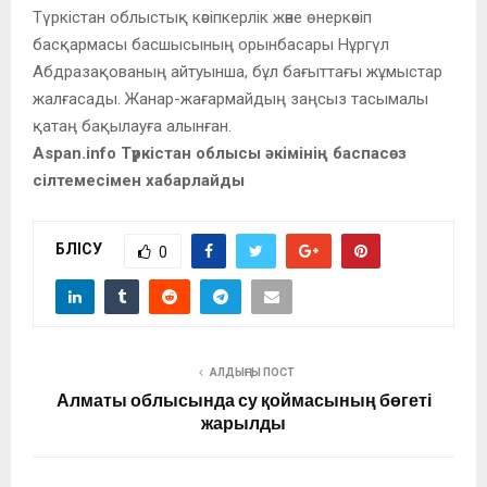
Түркістан облыстық кәсіпкерлік және өнеркәсіп
басқармасы басшысының орынбасары Нұргүл
Абдразақованың айтуынша, бұл бағыттағы жұмыстар
жалғасады. Жанар-жағармайдың заңсыз тасымалы
қатаң бақылауға алынған.
Aspan.info Түркістан облысы әкімінің баспасөз
сілтемесімен хабарлайды
БӨЛІСУ
0
АЛДЫҢҒЫ ПОСТ
Алматы облысында су қоймасының бөгеті
жарылды