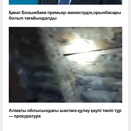
Қанат Бозымбаев премьер-министрдің орынбасары
болып тағайындалды
Алматы облысындағы шахтаға құлау қаупі төніп тұр
— прокуратура