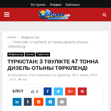
Біз туралы
Жарңама
Байланыс
PRIMARY
MENU
Home
Жаңалықтар
ТҮРКІСТАН: 3 ТӘУЛІКТЕ 47 ТОННА ДИЗЕЛЬ ОТЫНЫ
ТӘРКІЛЕНДІ
Жаңалықтар
Қоғам
Түркістан
ТҮРКІСТАН: 3 ТӘУЛІКТЕ 47 ТОННА
ДИЗЕЛЬ ОТЫНЫ ТӘРКІЛЕНДІ
by
Куандыков Улан Ержанович Ux Директор
31 марта, 2024
0
560
БӨЛІСУ
0