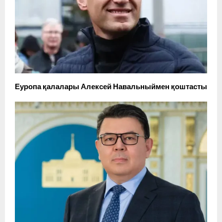
Еуропа қалалары Алексей Навальныймен қоштасты