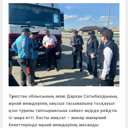
Түркістан облысының әкімі Дархан Сатыбалдының
мұнай өнімдерінің заңсыз тасымалына тосқауыл
қою туралы тапсырмасына сәйкес өңірде рейдтік
іс-шара өтті. Басты мақсат – жанар-жағармай
бекеттерінде мұнай өнімдерінің жасанды