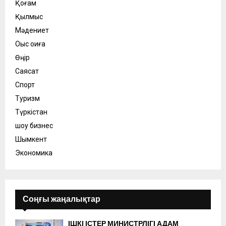
Қоғам
Қылмыс
Мәдениет
Оқыс оқиға
Өңір
Саясат
Спорт
Туризм
Түркістан
шоу бизнес
Шымкент
Экономика
Соңғы жаңалықтар
ІШКІ ІСТЕР МИНИСТРЛІГІ АДАМ