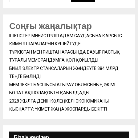
Соңғы жаңалықтар
ІШКІ ІСТЕР МИНИСТРЛІГІ АДАМ САУДАСЫНА ҚАРСЫ ІС-
ҚИМЫЛ ШАРАЛАРЫН КҮШЕЙТУДЕ
ТҮРКІСТАН МЕН РИШТАН АРАСЫНДА БАУЫРЛАСТЫҚ
ТУРАЛЫ МЕМОРАНДУМҒА ҚОЛ ҚОЙЫЛДЫ
БИЫЛ ЭЛЕКТР СТАНСАЛАРЫН ЖӨНДЕУГЕ 384 МЛРД
ТЕҢГЕ БӨЛІНДІ
МЕМЛЕКЕТ БАСШЫСЫ АТЫРАУ ОБЛЫСЫНЫҢ ӘКІМІ
БОЛАТ АҚШОЛАҚОВТЫ ҚАБЫЛДАДЫ
2028 ЖЫЛҒА ДЕЙІН КӨЛЕҢКЕЛІ ЭКОНОМИКАНЫ
ҚЫСҚАРТУ: ҮКІМЕТ ЖАҢА ЖОСПАРДЫ БЕКІТТІ
Біздің желілер