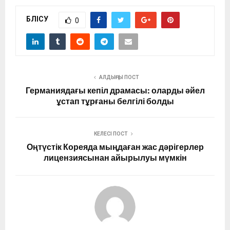
БӨЛІСУ
0
АЛДЫҢҒЫ ПОСТ
Германиядағы кепіл драмасы: оларды әйел
ұстап тұрғаны белгілі болды
КЕЛЕСІ ПОСТ
Оңтүстік Кореяда мыңдаған жас дәрігерлер
лицензиясынан айырылуы мүмкін