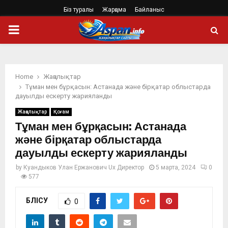
Біз туралы
Жарңама
Байланыс
PRIMARY
MENU
Home
Жаңалықтар
Тұман мен бұрқасын: Астанада және бірқатар облыстарда
дауылды ескерту жарияланды
Жаңалықтар
Қоғам
Тұман мен бұрқасын: Астанада
және бірқатар облыстарда
дауылды ескерту жарияланды
by
Куандыков Улан Ержанович Ux Директор
5 марта, 2024
0
577
БӨЛІСУ
0