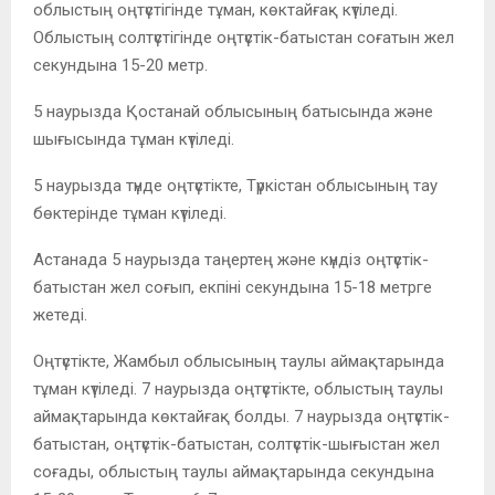
облыстың оңтүстігінде тұман, көктайғақ күтіледі.
Облыстың солтүстігінде оңтүстік-батыстан соғатын жел
секундына 15-20 метр.
5 наурызда Қостанай облысының батысында және
шығысында тұман күтіледі.
5 наурызда түнде оңтүстікте, Түркістан облысының тау
бөктерінде тұман күтіледі.
Астанада 5 наурызда таңертең және күндіз оңтүстік-
батыстан жел соғып, екпіні секундына 15-18 метрге
жетеді.
Оңтүстікте, Жамбыл облысының таулы аймақтарында
тұман күтіледі. 7 наурызда оңтүстікте, облыстың таулы
аймақтарында көктайғақ болды. 7 наурызда оңтүстік-
батыстан, оңтүстік-батыстан, солтүстік-шығыстан жел
соғады, облыстың таулы аймақтарында секундына