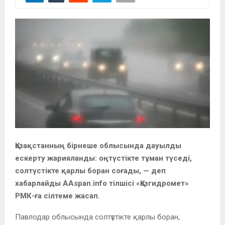
Қазақстанның бірнеше облысында дауылды
ескерту жарияланды: оңтүстікте тұман түседі,
солтүстікте қарлы боран соғады, — деп
хабарлайды AAspan.info тілшісі «Қазгидромет»
РМК-ға сілтеме жасап.
Павлодар облысында солтүстікте қарлы боран,