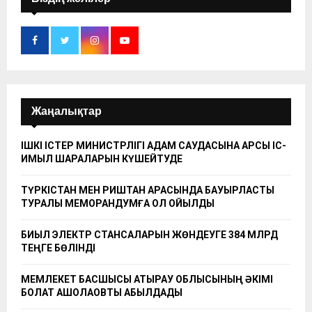
Жаңалықтар
ІШКІ ІСТЕР МИНИСТРЛІГІ АДАМ САУДАСЫНА ҚАРСЫ ІС-
ҚИМЫЛ ШАРАЛАРЫН КҮШЕЙТУДЕ
ТҮРКІСТАН МЕН РИШТАН АРАСЫНДА БАУЫРЛАСТЫҚ
ТУРАЛЫ МЕМОРАНДУМҒА ҚОЛ ҚОЙЫЛДЫ
БИЫЛ ЭЛЕКТР СТАНСАЛАРЫН ЖӨНДЕУГЕ 384 МЛРД
ТЕҢГЕ БӨЛІНДІ
МЕМЛЕКЕТ БАСШЫСЫ АТЫРАУ ОБЛЫСЫНЫҢ ӘКІМІ
БОЛАТ АҚШОЛАҚОВТЫ ҚАБЫЛДАДЫ