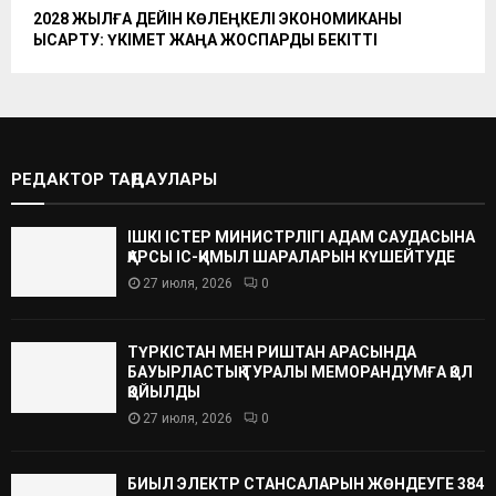
2028 ЖЫЛҒА ДЕЙІН КӨЛЕҢКЕЛІ ЭКОНОМИКАНЫ
ҚЫСҚАРТУ: ҮКІМЕТ ЖАҢА ЖОСПАРДЫ БЕКІТТІ
РЕДАКТОР ТАҢДАУЛАРЫ
ІШКІ ІСТЕР МИНИСТРЛІГІ АДАМ САУДАСЫНА
ҚАРСЫ ІС-ҚИМЫЛ ШАРАЛАРЫН КҮШЕЙТУДЕ
27 июля, 2026
0
ТҮРКІСТАН МЕН РИШТАН АРАСЫНДА
БАУЫРЛАСТЫҚ ТУРАЛЫ МЕМОРАНДУМҒА ҚОЛ
ҚОЙЫЛДЫ
27 июля, 2026
0
БИЫЛ ЭЛЕКТР СТАНСАЛАРЫН ЖӨНДЕУГЕ 384