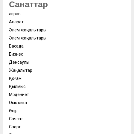
Санаттар
aspan
Ақпарат
Әлем жаңалықтары
Әлем жаңалықтары
Басқада
Бизнес
Денсаулық
Жаңалықтар
Қоғам
Қылмыс
Мәдениет
Оқыс оқиға
Өңір
Саясат
Спорт