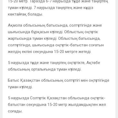
15-20 метр. Таразда 6-7 наурызда түнде және таңертең
тұман күтіледі. 7 наурызда таңертең және күндіз
көктайғақ болады.
Ақмола облысының батысында, солтүстігінде және
шығысында бұрқасын күтіледі. Облыстың оңтүстік
жартысында тұман күтіледі. Облыстың батысында,
солтүстігінде, шығысында оңтүстік-батыстан соғатын
желдің екпіні секундына 15-20 метрге жетеді.
5 наурызда түнде және таңертең оңтүстікте, Ақтөбе
облысының орталығында тұман күтіледі.
Батыс Қазақстан облысының солтүстігі мен оңтүстігінде
тұман күтіледі.
5 наурызда Солтүстік Қазақстан облысында оңтүстік-
батыстан секундына 15-20 метр жылдамдықпен жел
соғады.