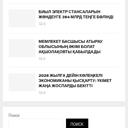
БИЫЛ ЭЛЕКТР СТАНСАЛАРЫН
ЖӨНДЕУГЕ 384 МЛРД ТЕҢГЕ БӨЛІНДІ
0
МЕМЛЕКЕТ БАСШЫСЫ АТЫРАУ
ОБЛЫСЫНЫҢ ӘКІМІ БОЛАТ
АҚШОЛАҚОВТЫ ҚАБЫЛДАДЫ
0
2028 ЖЫЛҒА ДЕЙІН КӨЛЕҢКЕЛІ
ЭКОНОМИКАНЫ ҚЫСҚАРТУ: ҮКІМЕТ
ЖАҢА ЖОСПАРДЫ БЕКІТТІ
0
Поиск
ПОИСК