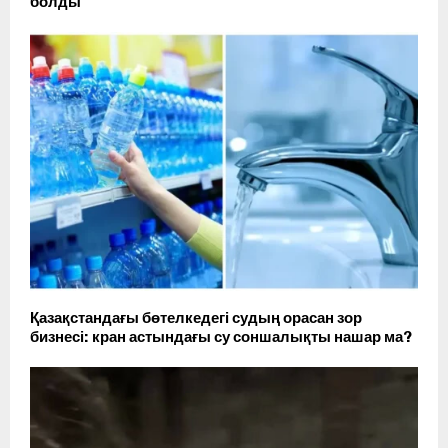
болды
Қазақстандағы бөтелкедегі судың орасан зор
бизнесі: кран астындағы су соншалықты нашар ма?