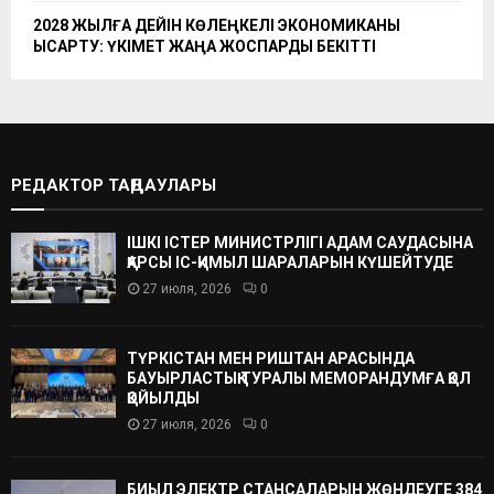
2028 ЖЫЛҒА ДЕЙІН КӨЛЕҢКЕЛІ ЭКОНОМИКАНЫ
ҚЫСҚАРТУ: ҮКІМЕТ ЖАҢА ЖОСПАРДЫ БЕКІТТІ
РЕДАКТОР ТАҢДАУЛАРЫ
ІШКІ ІСТЕР МИНИСТРЛІГІ АДАМ САУДАСЫНА
ҚАРСЫ ІС-ҚИМЫЛ ШАРАЛАРЫН КҮШЕЙТУДЕ
27 июля, 2026
0
ТҮРКІСТАН МЕН РИШТАН АРАСЫНДА
БАУЫРЛАСТЫҚ ТУРАЛЫ МЕМОРАНДУМҒА ҚОЛ
ҚОЙЫЛДЫ
27 июля, 2026
0
БИЫЛ ЭЛЕКТР СТАНСАЛАРЫН ЖӨНДЕУГЕ 384