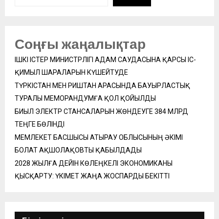
Соңғы жаңалықтар
ІШКІ ІСТЕР МИНИСТРЛІГІ АДАМ САУДАСЫНА ҚАРСЫ ІС-
ҚИМЫЛ ШАРАЛАРЫН КҮШЕЙТУДЕ
ТҮРКІСТАН МЕН РИШТАН АРАСЫНДА БАУЫРЛАСТЫҚ
ТУРАЛЫ МЕМОРАНДУМҒА ҚОЛ ҚОЙЫЛДЫ
БИЫЛ ЭЛЕКТР СТАНСАЛАРЫН ЖӨНДЕУГЕ 384 МЛРД
ТЕҢГЕ БӨЛІНДІ
МЕМЛЕКЕТ БАСШЫСЫ АТЫРАУ ОБЛЫСЫНЫҢ ӘКІМІ
БОЛАТ АҚШОЛАҚОВТЫ ҚАБЫЛДАДЫ
2028 ЖЫЛҒА ДЕЙІН КӨЛЕҢКЕЛІ ЭКОНОМИКАНЫ
ҚЫСҚАРТУ: ҮКІМЕТ ЖАҢА ЖОСПАРДЫ БЕКІТТІ