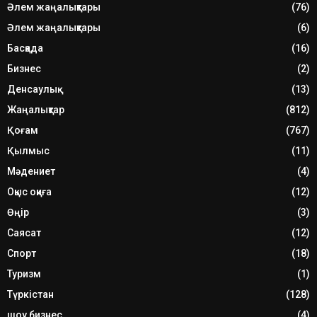
Әлем жаңалықтары
(76)
Әлем жаңалықтары
(6)
Басқада
(16)
Бизнес
(2)
Денсаулық
(13)
Жаңалықтар
(812)
Қоғам
(767)
Қылмыс
(11)
Мәдениет
(4)
Оқыс оқиға
(12)
Өңір
(3)
Саясат
(12)
Спорт
(18)
Туризм
(1)
Түркістан
(128)
шоу бизнес
(4)