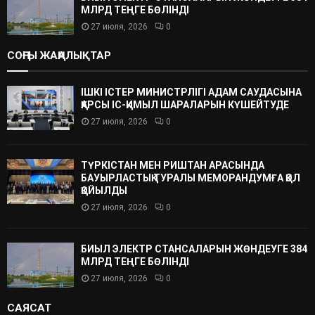
МЛРД ТЕҢГЕ БӨЛІНДІ
27 июля, 2026
0
СОҢҒЫ ЖАҢАЛЫҚТАР
ІШКІ ІСТЕР МИНИСТРЛІГІ АДАМ САУДАСЫНА
ҚАРСЫ ІС-ҚИМЫЛ ШАРАЛАРЫН КҮШЕЙТУДЕ
27 июля, 2026
0
ТҮРКІСТАН МЕН РИШТАН АРАСЫНДА
БАУЫРЛАСТЫҚ ТУРАЛЫ МЕМОРАНДУМҒА ҚОЛ
ҚОЙЫЛДЫ
27 июля, 2026
0
БИЫЛ ЭЛЕКТР СТАНСАЛАРЫН ЖӨНДЕУГЕ 384
МЛРД ТЕҢГЕ БӨЛІНДІ
27 июля, 2026
0
САЯСАТ