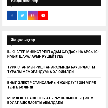
Біздің желілер
Жаңалықтар
ІШКІ ІСТЕР МИНИСТРЛІГІ АДАМ САУДАСЫНА ҚАРСЫ ІС-
ҚИМЫЛ ШАРАЛАРЫН КҮШЕЙТУДЕ
ТҮРКІСТАН МЕН РИШТАН АРАСЫНДА БАУЫРЛАСТЫҚ
ТУРАЛЫ МЕМОРАНДУМҒА ҚОЛ ҚОЙЫЛДЫ
БИЫЛ ЭЛЕКТР СТАНСАЛАРЫН ЖӨНДЕУГЕ 384 МЛРД
ТЕҢГЕ БӨЛІНДІ
МЕМЛЕКЕТ БАСШЫСЫ АТЫРАУ ОБЛЫСЫНЫҢ ӘКІМІ
БОЛАТ АҚШОЛАҚОВТЫ ҚАБЫЛДАДЫ