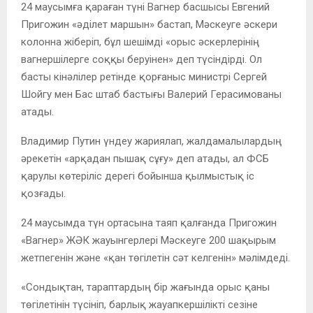
24 маусымға қараған түні Вагнер басшысы Евгений
Пригожин «әділет маршын» бастап, Мәскеуге әскери
колонна жіберіп, бұл шешімді «орыс әскерлерінің
вагнершілерге соққы беруінен» деп түсіндірді. Ол
басты кінәлілер ретінде қорғаныс министрі Сергей
Шойгу мен Бас штаб бастығы Валерий Герасимованы
атады.
Владимир Путин үндеу жариялап, жалдамалылардың
әрекетін «арқадан пышақ сұғу» деп атады, ал ФСБ
қарулы көтеріліс дерегі бойынша қылмыстық іс
қозғады.
24 маусымда түн ортасына таяп қалғанда Пригожин
«Вагнер» ЖӘК жауынгерлері Мәскеуге 200 шақырым
жетпегенін және «қан төгілетін сәт келгенін» мәлімдеді.
«Сондықтан, тараптардың бір жағында орыс қаны
төгілетінін түсініп, барлық жауапкершілікті сезіне