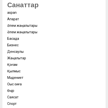
Санаттар
aspan
Ақпарат
Әлем жаңалықтары
Әлем жаңалықтары
Басқада
Бизнес
Денсаулық
Жаңалықтар
Қоғам
Қылмыс
Мәдениет
Оқыс оқиға
Өңір
Саясат
Спорт