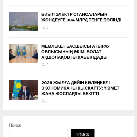
БИЫЛ ЭЛЕКТР СТАНСАЛАРЫН
ЖӨНДЕУГЕ 384 МЛРД ТЕҢГЕ БӨЛІНДІ
0
МЕМЛЕКЕТ БАСШЫСЫ АТЫРАУ
ОБЛЫСЫНЫҢ ӘКІМІ БОЛАТ
АҚШОЛАҚОВТЫ ҚАБЫЛДАДЫ
0
2028 ЖЫЛҒА ДЕЙІН КӨЛЕҢКЕЛІ
ЭКОНОМИКАНЫ ҚЫСҚАРТУ: ҮКІМЕТ
ЖАҢА ЖОСПАРДЫ БЕКІТТІ
0
Поиск
ПОИСК