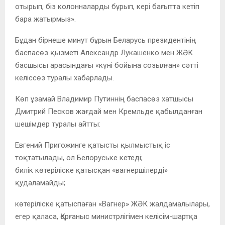
отырып, біз колонналарды бұрып, кері бағытта кетіп
бара жатырмыз».
Бұдан бірнеше минут бұрын Беларусь президентінің
баспасөз қызметі Александр Лукашенко мен ЖӘК
басшысы арасындағы «күні бойына созылған» сәтті
келіссөз туралы хабарлады.
Көп ұзамай Владимир Путиннің баспасөз хатшысы
Дмитрий Песков жағдай мен Кремльде қабылданған
шешімдер туралы айтты:
Евгений Пригожинге қатысты қылмыстық іс
тоқтатылады, ол Белоруське кетеді;
билік көтеріліске қатысқан «вагнершілерді»
қудаламайды;
көтеріліске қатыспаған «Вагнер» ЖӘК жалдамалылары,
егер қаласа, Қорғаныс министрлігімен келісім-шартқа