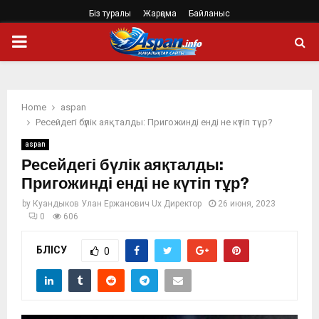
Біз туралы
Жарңама
Байланыс
PRIMARY
MENU
Home
aspan
Ресейдегі бүлік аяқталды: Пригожинді енді не күтіп тұр?
aspan
Ресейдегі бүлік аяқталды:
Пригожинді енді не күтіп тұр?
by
Куандыков Улан Ержанович Ux Директор
26 июня, 2023
0
606
БӨЛІСУ
0