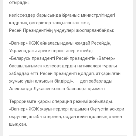
отырады;
келіссөздер барысында Қорғаныс министрлігіндегі
кадрлық өзгерістер талқыланған жоқ;
Ресей Президентінің үндеулері жоспарланбайды;
«Вагнер» ЖӘК айналасындағы жағдай Ресейдің
Украинадағы әрекеттеріне әсер етпейді.
«Беларусь президенті Ресей президентін «Вагнер»
басшылығымен келіссөздердің нәтижелері туралы
хабардар етті. Ресей президенті қолдап, атқарылған
жұмыс үшін алғысын білдірді», — деп хабарлады
Александр Лукашенконың баспасөз қызметі.
Терроризмге қарсы операция режимі жойылады.
«Вагнер» ЖӘК жауынгерлері алдымен Оңтүстік әскери
округінің штаб-пәтерінен, содан кейін қаланың өзінен
шыққан.