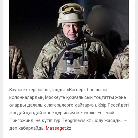
Қарулы көтеріліс аяқталды: «Вагнер» басшысы
колонналардың Мәскеуге қозғалысын тоқтатты және
оларды далалық лагерьлерге қайтарған. Қазір Ресейдегі
жағдай қандай және құрылым жетекшісі Евгений
Пригожинді не күтіп тұр. Tengrinews.kz шолу жасады, —
деп хабарлайды
Massaget.kz
.