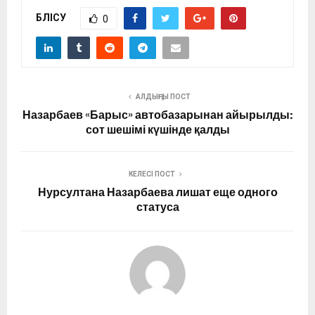
БӨЛІСУ
0
АЛДЫҢҒЫ ПОСТ
Назарбаев «Барыс» автобазарынан айырылды:
сот шешімі күшінде қалды
КЕЛЕСІ ПОСТ
Нурсултана Назарбаева лишат еще одного
статуса