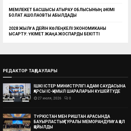
МЕМЛЕКЕТ БАСШЫСЫ АТЫРАУ ОБЛЫСЫНЫҢ ӘКІМІ
БОЛАТ АҚШОЛАҚОВТЫ ҚАБЫЛДАДЫ
2028 ЖЫЛҒА ДЕЙІН КӨЛЕҢКЕЛІ ЭКОНОМИКАНЫ
ҚЫСҚАРТУ: ҮКІМЕТ ЖАҢА ЖОСПАРДЫ БЕКІТТІ
РЕДАКТОР ТАҢДАУЛАРЫ
ІШКІ ІСТЕР МИНИСТРЛІГІ АДАМ САУДАСЫНА
ҚАРСЫ ІС-ҚИМЫЛ ШАРАЛАРЫН КҮШЕЙТУДЕ
27 июля, 2026
0
ТҮРКІСТАН МЕН РИШТАН АРАСЫНДА
БАУЫРЛАСТЫҚ ТУРАЛЫ МЕМОРАНДУМҒА ҚОЛ
ҚОЙЫЛДЫ