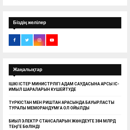
Біздің желілер
Жаңалықтар
ІШКІ ІСТЕР МИНИСТРЛІГІ АДАМ САУДАСЫНА ҚАРСЫ ІС-
ҚИМЫЛ ШАРАЛАРЫН КҮШЕЙТУДЕ
ТҮРКІСТАН МЕН РИШТАН АРАСЫНДА БАУЫРЛАСТЫҚ
ТУРАЛЫ МЕМОРАНДУМҒА ҚОЛ ҚОЙЫЛДЫ
БИЫЛ ЭЛЕКТР СТАНСАЛАРЫН ЖӨНДЕУГЕ 384 МЛРД
ТЕҢГЕ БӨЛІНДІ