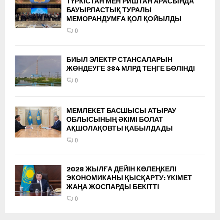
ТҮРКІСТАН МЕН РИШТАН АРАСЫНДА
БАУЫРЛАСТЫҚ ТУРАЛЫ
МЕМОРАНДУМҒА ҚОЛ ҚОЙЫЛДЫ
0
БИЫЛ ЭЛЕКТР СТАНСАЛАРЫН
ЖӨНДЕУГЕ 384 МЛРД ТЕҢГЕ БӨЛІНДІ
0
МЕМЛЕКЕТ БАСШЫСЫ АТЫРАУ
ОБЛЫСЫНЫҢ ӘКІМІ БОЛАТ
АҚШОЛАҚОВТЫ ҚАБЫЛДАДЫ
0
2028 ЖЫЛҒА ДЕЙІН КӨЛЕҢКЕЛІ
ЭКОНОМИКАНЫ ҚЫСҚАРТУ: ҮКІМЕТ
ЖАҢА ЖОСПАРДЫ БЕКІТТІ
0