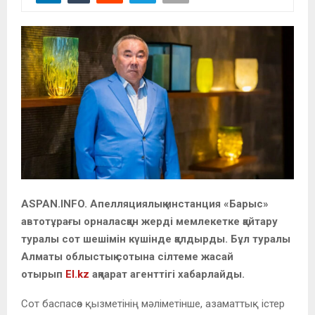
ASPAN.INFO.
Апелляциялық инстанция «Барыс»
автотұрағы орналасқан жерді мемлекетке қайтару
туралы сот шешімін күшінде қалдырды. Бұл туралы
Алматы облыстық сотына сілтеме жасай
отырып
El.kz
ақпарат агенттігі хабарлайды.
Сот баспасөз қызметінің мәліметінше, азаматтық істер