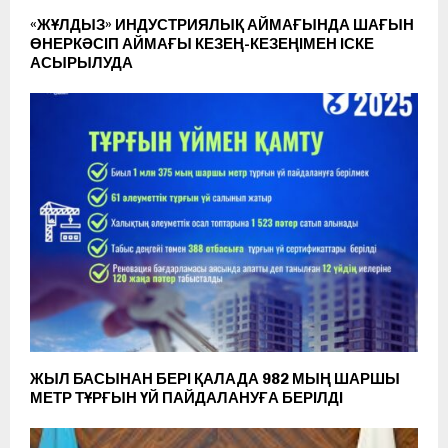
«ЖҰЛДЫЗ» ИНДУСТРИЯЛЫҚ АЙМАҒЫНДА ШАҒЫН
ӨНЕРКӘСІП АЙМАҒЫ КЕЗЕҢ-КЕЗЕҢІМЕН ІСКЕ
АСЫРЫЛУДА
ЖЫЛ БАСЫНАН БЕРІ ҚАЛАДА 982 МЫҢ ШАРШЫ
МЕТР ТҰРҒЫН ҮЙ ПАЙДАЛАНУҒА БЕРІЛДІ