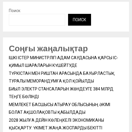
Поиск
ПОИСК
Соңғы жаңалықтар
ІШКІ ІСТЕР МИНИСТРЛІГІ АДАМ САУДАСЫНА ҚАРСЫ ІС-
ҚИМЫЛ ШАРАЛАРЫН КҮШЕЙТУДЕ
ТҮРКІСТАН МЕН РИШТАН АРАСЫНДА БАУЫРЛАСТЫҚ
ТУРАЛЫ МЕМОРАНДУМҒА ҚОЛ ҚОЙЫЛДЫ
БИЫЛ ЭЛЕКТР СТАНСАЛАРЫН ЖӨНДЕУГЕ 384 МЛРД
ТЕҢГЕ БӨЛІНДІ
МЕМЛЕКЕТ БАСШЫСЫ АТЫРАУ ОБЛЫСЫНЫҢ ӘКІМІ
БОЛАТ АҚШОЛАҚОВТЫ ҚАБЫЛДАДЫ
2028 ЖЫЛҒА ДЕЙІН КӨЛЕҢКЕЛІ ЭКОНОМИКАНЫ
ҚЫСҚАРТУ: ҮКІМЕТ ЖАҢА ЖОСПАРДЫ БЕКІТТІ