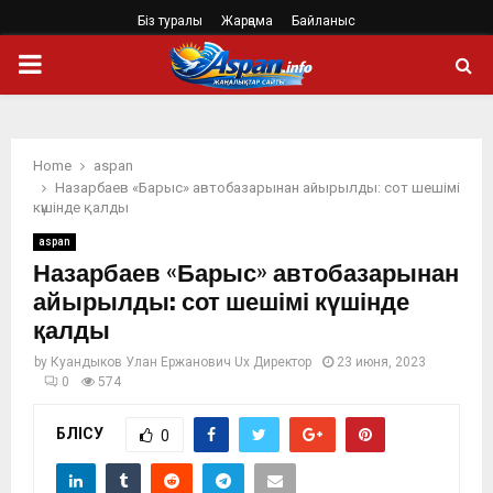
Біз туралы
Жарңама
Байланыс
PRIMARY
MENU
Home
aspan
Назарбаев «Барыс» автобазарынан айырылды: сот шешімі
күшінде қалды
aspan
Назарбаев «Барыс» автобазарынан
айырылды: сот шешімі күшінде
қалды
by
Куандыков Улан Ержанович Ux Директор
23 июня, 2023
0
574
БӨЛІСУ
0