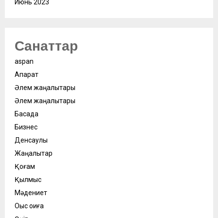
Июнь 2023
Санаттар
aspan
Ақпарат
Әлем жаңалықтары
Әлем жаңалықтары
Басқада
Бизнес
Денсаулық
Жаңалықтар
Қоғам
Қылмыс
Мәдениет
Оқыс оқиға