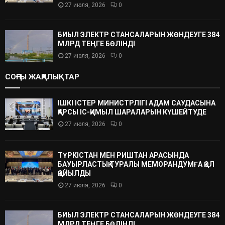
27 июля, 2026
0
БИЫЛ ЭЛЕКТР СТАНСАЛАРЫН ЖӨНДЕУГЕ 384
МЛРД ТЕҢГЕ БӨЛІНДІ
27 июля, 2026
0
СОҢҒЫ ЖАҢАЛЫҚТАР
ІШКІ ІСТЕР МИНИСТРЛІГІ АДАМ САУДАСЫНА
ҚАРСЫ ІС-ҚИМЫЛ ШАРАЛАРЫН КҮШЕЙТУДЕ
27 июля, 2026
0
ТҮРКІСТАН МЕН РИШТАН АРАСЫНДА
БАУЫРЛАСТЫҚ ТУРАЛЫ МЕМОРАНДУМҒА ҚОЛ
ҚОЙЫЛДЫ
27 июля, 2026
0
БИЫЛ ЭЛЕКТР СТАНСАЛАРЫН ЖӨНДЕУГЕ 384
МЛРД ТЕҢГЕ БӨЛІНДІ