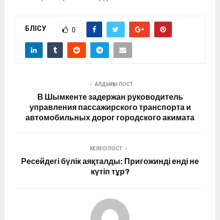
БӨЛІСУ
0
АЛДЫҢҒЫ ПОСТ
В Шымкенте задержан руководитель
управления пассажирского транспорта и
автомобильных дорог городского акимата
КЕЛЕСІ ПОСТ
Ресейдегі бүлік аяқталды: Пригожинді енді не
күтіп тұр?