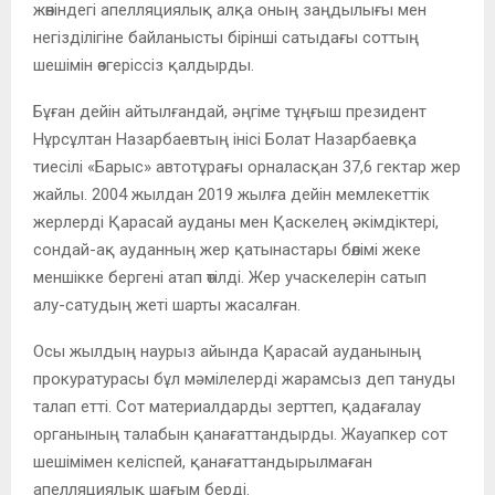
жөніндегі апелляциялық алқа оның заңдылығы мен
негізділігіне байланысты бірінші сатыдағы соттың
шешімін өзгеріссіз қалдырды.
Бұған дейін айтылғандай, әңгіме тұңғыш президент
Нұрсұлтан Назарбаевтың інісі Болат Назарбаевқа
тиесілі «Барыс» автотұрағы орналасқан 37,6 гектар жер
жайлы. 2004 жылдан 2019 жылға дейін мемлекеттік
жерлерді Қарасай ауданы мен Қаскелең әкімдіктері,
сондай-ақ ауданның жер қатынастары бөлімі жеке
меншікке бергені атап өтілді. Жер учаскелерін сатып
алу-сатудың жеті шарты жасалған.
Осы жылдың наурыз айында Қарасай ауданының
прокуратурасы бұл мәмілелерді жарамсыз деп тануды
талап етті. Сот материалдарды зерттеп, қадағалау
органының талабын қанағаттандырды. Жауапкер сот
шешімімен келіспей, қанағаттандырылмаған
апелляциялық шағым берді.