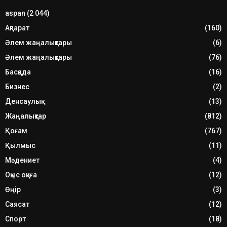
aspan
(2 044)
Ақпарат
(160)
Әлем жаңалықтары
(6)
Әлем жаңалықтары
(76)
Басқада
(16)
Бизнес
(2)
Денсаулық
(13)
Жаңалықтар
(812)
Қоғам
(767)
Қылмыс
(11)
Мәдениет
(4)
Оқыс оқиға
(12)
Өңір
(3)
Саясат
(12)
Спорт
(18)