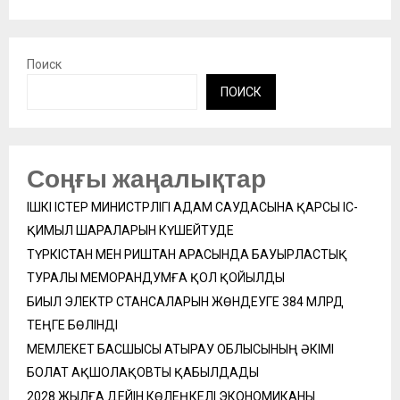
Поиск
ПОИСК
Соңғы жаңалықтар
ІШКІ ІСТЕР МИНИСТРЛІГІ АДАМ САУДАСЫНА ҚАРСЫ ІС-
ҚИМЫЛ ШАРАЛАРЫН КҮШЕЙТУДЕ
ТҮРКІСТАН МЕН РИШТАН АРАСЫНДА БАУЫРЛАСТЫҚ
ТУРАЛЫ МЕМОРАНДУМҒА ҚОЛ ҚОЙЫЛДЫ
БИЫЛ ЭЛЕКТР СТАНСАЛАРЫН ЖӨНДЕУГЕ 384 МЛРД
ТЕҢГЕ БӨЛІНДІ
МЕМЛЕКЕТ БАСШЫСЫ АТЫРАУ ОБЛЫСЫНЫҢ ӘКІМІ
БОЛАТ АҚШОЛАҚОВТЫ ҚАБЫЛДАДЫ
2028 ЖЫЛҒА ДЕЙІН КӨЛЕҢКЕЛІ ЭКОНОМИКАНЫ