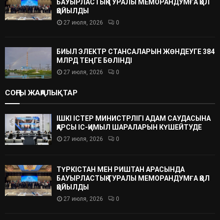
БАУЫРЛАСТЫҚ ТУРАЛЫ МЕМОРАНДУМҒА ҚОЛ
ҚОЙЫЛДЫ
27 июля, 2026
0
БИЫЛ ЭЛЕКТР СТАНСАЛАРЫН ЖӨНДЕУГЕ 384
МЛРД ТЕҢГЕ БӨЛІНДІ
27 июля, 2026
0
СОҢҒЫ ЖАҢАЛЫҚТАР
ІШКІ ІСТЕР МИНИСТРЛІГІ АДАМ САУДАСЫНА
ҚАРСЫ ІС-ҚИМЫЛ ШАРАЛАРЫН КҮШЕЙТУДЕ
27 июля, 2026
0
ТҮРКІСТАН МЕН РИШТАН АРАСЫНДА
БАУЫРЛАСТЫҚ ТУРАЛЫ МЕМОРАНДУМҒА ҚОЛ
ҚОЙЫЛДЫ
27 июля, 2026
0