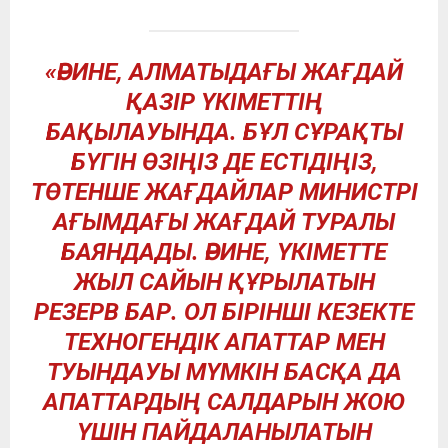
«ӘРИНЕ, АЛМАТЫДАҒЫ ЖАҒДАЙ
ҚАЗІР ҮКІМЕТТІҢ
БАҚЫЛАУЫНДА. БҰЛ СҰРАҚТЫ
БҮГІН ӨЗІҢІЗ ДЕ ЕСТІДІҢІЗ,
ТӨТЕНШЕ ЖАҒДАЙЛАР МИНИСТРІ
АҒЫМДАҒЫ ЖАҒДАЙ ТУРАЛЫ
БАЯНДАДЫ. ӘРИНЕ, ҮКІМЕТТЕ
ЖЫЛ САЙЫН ҚҰРЫЛАТЫН
РЕЗЕРВ БАР. ОЛ БІРІНШІ КЕЗЕКТЕ
ТЕХНОГЕНДІК АПАТТАР МЕН
ТУЫНДАУЫ МҮМКІН БАСҚА ДА
АПАТТАРДЫҢ САЛДАРЫН ЖОЮ
ҮШІН ПАЙДАЛАНЫЛАТЫН