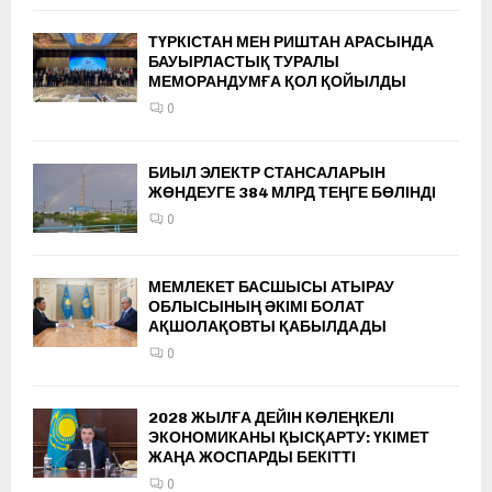
ТҮРКІСТАН МЕН РИШТАН АРАСЫНДА
БАУЫРЛАСТЫҚ ТУРАЛЫ
МЕМОРАНДУМҒА ҚОЛ ҚОЙЫЛДЫ
0
БИЫЛ ЭЛЕКТР СТАНСАЛАРЫН
ЖӨНДЕУГЕ 384 МЛРД ТЕҢГЕ БӨЛІНДІ
0
МЕМЛЕКЕТ БАСШЫСЫ АТЫРАУ
ОБЛЫСЫНЫҢ ӘКІМІ БОЛАТ
АҚШОЛАҚОВТЫ ҚАБЫЛДАДЫ
0
2028 ЖЫЛҒА ДЕЙІН КӨЛЕҢКЕЛІ
ЭКОНОМИКАНЫ ҚЫСҚАРТУ: ҮКІМЕТ
ЖАҢА ЖОСПАРДЫ БЕКІТТІ
0