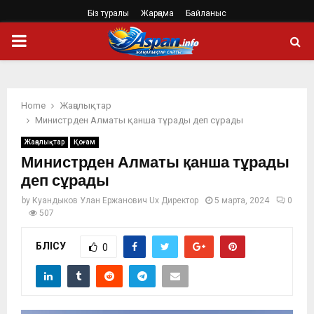
Біз туралы
Жарңама
Байланыс
PRIMARY
MENU
Home
Жаңалықтар
Министрден Алматы қанша тұрады деп сұрады
Жаңалықтар
Қоғам
Министрден Алматы қанша тұрады
деп сұрады
by
Куандыков Улан Ержанович Ux Директор
5 марта, 2024
0
507
БӨЛІСУ
0