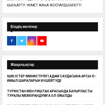
ҚЫСҚАРТУ: ҮКІМЕТ ЖАҢА ЖОСПАРДЫ БЕКІТТІ
Біздің желілер
Жаңалықтар
ІШКІ ІСТЕР МИНИСТРЛІГІ АДАМ САУДАСЫНА ҚАРСЫ ІС-
ҚИМЫЛ ШАРАЛАРЫН КҮШЕЙТУДЕ
ТҮРКІСТАН МЕН РИШТАН АРАСЫНДА БАУЫРЛАСТЫҚ
ТУРАЛЫ МЕМОРАНДУМҒА ҚОЛ ҚОЙЫЛДЫ