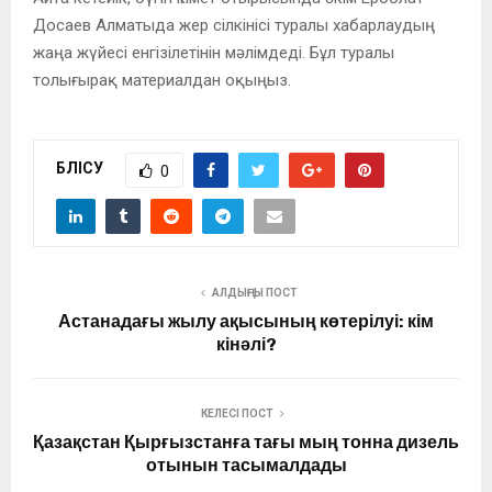
Досаев Алматыда жер сілкінісі туралы хабарлаудың
жаңа жүйесі енгізілетінін мәлімдеді. Бұл туралы
толығырақ материалдан оқыңыз.
БӨЛІСУ
0
АЛДЫҢҒЫ ПОСТ
Астанадағы жылу ақысының көтерілуі: кім
кінәлі?
КЕЛЕСІ ПОСТ
Қазақстан Қырғызстанға тағы мың тонна дизель
отынын тасымалдады