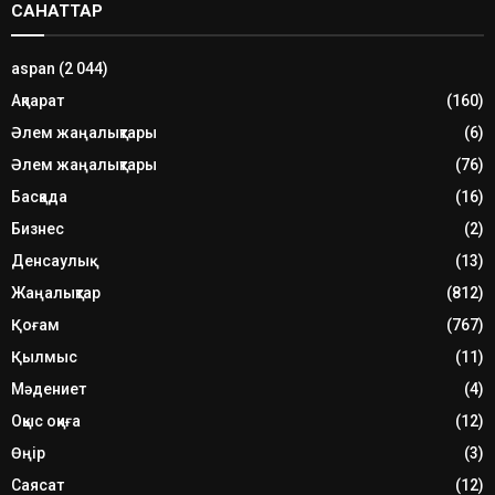
САНАТТАР
aspan
(2 044)
Ақпарат
(160)
Әлем жаңалықтары
(6)
Әлем жаңалықтары
(76)
Басқада
(16)
Бизнес
(2)
Денсаулық
(13)
Жаңалықтар
(812)
Қоғам
(767)
Қылмыс
(11)
Мәдениет
(4)
Оқыс оқиға
(12)
Өңір
(3)
Саясат
(12)