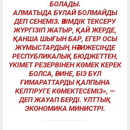
БОЛАДЫ.
АЛМАТЫДА БҰЛАЙ БОЛМАЙДЫ
ДЕП СЕНЕМІЗ. ӘКІМДІК ТЕКСЕРУ
ЖҮРГІЗІП ЖАТЫР, ҚАЙ ЖЕРДЕ,
ҚАНША ШЫҒЫН БАР, ЕГЕР ОСЫ
ЖҰМЫСТАРДЫҢ НӘТИЖЕСІНДЕ
РЕСПУБЛИКАЛЫҚ БЮДЖЕТТЕН,
ҮКІМЕТ РЕЗЕРВІНЕН КӨМЕК КЕРЕК
БОЛСА, ӘРИНЕ, БІЗ БҰЛ
ҒИМАРАТТАРДЫ ҚАЛПЫНА
КЕЛТІРУГЕ КӨМЕКТЕСЕМІЗ», —
ДЕП ЖАУАП БЕРДІ. ҰЛТТЫҚ
ЭКОНОМИКА МИНИСТРІ.