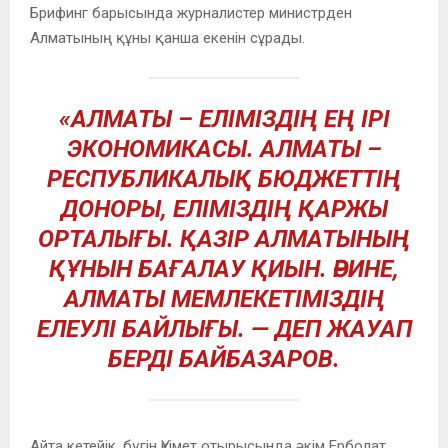
Брифинг барысында журналистер министрден
Алматының құны қанша екенін сұрады.
«АЛМАТЫ – ЕЛІМІЗДІҢ ЕҢ ІРІ
ЭКОНОМИКАСЫ. АЛМАТЫ –
РЕСПУБЛИКАЛЫҚ БЮДЖЕТТІҢ
ДОНОРЫ, ЕЛІМІЗДІҢ ҚАРЖЫ
ОРТАЛЫҒЫ. ҚАЗІР АЛМАТЫНЫҢ
ҚҰНЫН БАҒАЛАУ ҚИЫН. ӘРИНЕ,
АЛМАТЫ МЕМЛЕКЕТІМІЗДІҢ
ЕЛЕУЛІ БАЙЛЫҒЫ. — ДЕП ЖАУАП
БЕРДІ БАЙБАЗАРОВ.
Айта кетейік, бүгін Үкімет отырысында әкім Ерболат