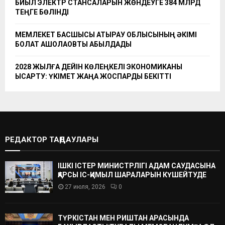
БИЫЛ ЭЛЕКТР СТАНСАЛАРЫН ЖӨНДЕУГЕ 384 МЛРД
ТЕҢГЕ БӨЛІНДІ
МЕМЛЕКЕТ БАСШЫСЫ АТЫРАУ ОБЛЫСЫНЫҢ ӘКІМІ
БОЛАТ АҚШОЛАҚОВТЫ ҚАБЫЛДАДЫ
2028 ЖЫЛҒА ДЕЙІН КӨЛЕҢКЕЛІ ЭКОНОМИКАНЫ
ҚЫСҚАРТУ: ҮКІМЕТ ЖАҢА ЖОСПАРДЫ БЕКІТТІ
РЕДАКТОР ТАҢДАУЛАРЫ
ІШКІ ІСТЕР МИНИСТРЛІГІ АДАМ САУДАСЫНА
ҚАРСЫ ІС-ҚИМЫЛ ШАРАЛАРЫН КҮШЕЙТУДЕ
27 июля, 2026
0
ТҮРКІСТАН МЕН РИШТАН АРАСЫНДА