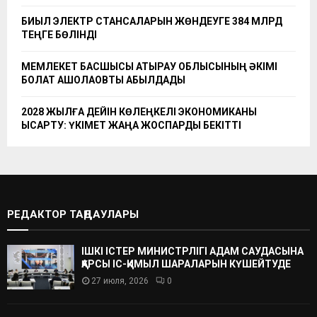
БИЫЛ ЭЛЕКТР СТАНСАЛАРЫН ЖӨНДЕУГЕ 384 МЛРД
ТЕҢГЕ БӨЛІНДІ
МЕМЛЕКЕТ БАСШЫСЫ АТЫРАУ ОБЛЫСЫНЫҢ ӘКІМІ
БОЛАТ АҚШОЛАҚОВТЫ ҚАБЫЛДАДЫ
2028 ЖЫЛҒА ДЕЙІН КӨЛЕҢКЕЛІ ЭКОНОМИКАНЫ
ҚЫСҚАРТУ: ҮКІМЕТ ЖАҢА ЖОСПАРДЫ БЕКІТТІ
РЕДАКТОР ТАҢДАУЛАРЫ
ІШКІ ІСТЕР МИНИСТРЛІГІ АДАМ САУДАСЫНА
ҚАРСЫ ІС-ҚИМЫЛ ШАРАЛАРЫН КҮШЕЙТУДЕ
27 июля, 2026
0