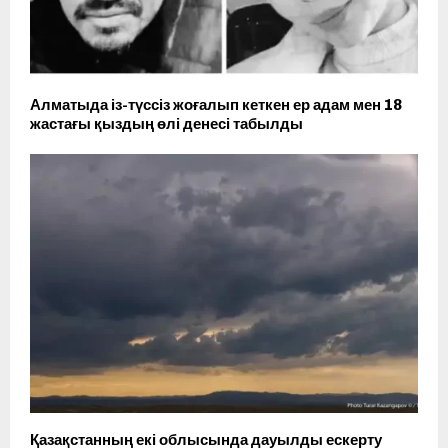
Алматыда із-түссіз жоғалып кеткен ер адам мен 18
жастағы қыздың өлі денесі табылды
Қазақстанның екі облысында дауылды ескерту