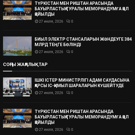
ТҮРКІСТАН МЕН РИШТАН АРАСЫНДА
БАУЫРЛАСТЫҚ ТУРАЛЫ МЕМОРАНДУМҒА ҚОЛ
ҚОЙЫЛДЫ
27 июля, 2026
0
БИЫЛ ЭЛЕКТР СТАНСАЛАРЫН ЖӨНДЕУГЕ 384
МЛРД ТЕҢГЕ БӨЛІНДІ
27 июля, 2026
0
СОҢҒЫ ЖАҢАЛЫҚТАР
ІШКІ ІСТЕР МИНИСТРЛІГІ АДАМ САУДАСЫНА
ҚАРСЫ ІС-ҚИМЫЛ ШАРАЛАРЫН КҮШЕЙТУДЕ
27 июля, 2026
0
ТҮРКІСТАН МЕН РИШТАН АРАСЫНДА
БАУЫРЛАСТЫҚ ТУРАЛЫ МЕМОРАНДУМҒА ҚОЛ
ҚОЙЫЛДЫ
27 июля, 2026
0