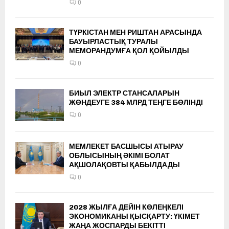
0
ТҮРКІСТАН МЕН РИШТАН АРАСЫНДА
БАУЫРЛАСТЫҚ ТУРАЛЫ
МЕМОРАНДУМҒА ҚОЛ ҚОЙЫЛДЫ
0
БИЫЛ ЭЛЕКТР СТАНСАЛАРЫН
ЖӨНДЕУГЕ 384 МЛРД ТЕҢГЕ БӨЛІНДІ
0
МЕМЛЕКЕТ БАСШЫСЫ АТЫРАУ
ОБЛЫСЫНЫҢ ӘКІМІ БОЛАТ
АҚШОЛАҚОВТЫ ҚАБЫЛДАДЫ
0
2028 ЖЫЛҒА ДЕЙІН КӨЛЕҢКЕЛІ
ЭКОНОМИКАНЫ ҚЫСҚАРТУ: ҮКІМЕТ
ЖАҢА ЖОСПАРДЫ БЕКІТТІ