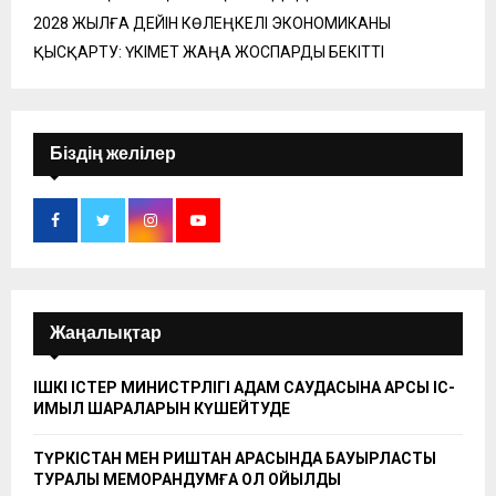
2028 ЖЫЛҒА ДЕЙІН КӨЛЕҢКЕЛІ ЭКОНОМИКАНЫ
ҚЫСҚАРТУ: ҮКІМЕТ ЖАҢА ЖОСПАРДЫ БЕКІТТІ
Біздің желілер
Жаңалықтар
ІШКІ ІСТЕР МИНИСТРЛІГІ АДАМ САУДАСЫНА ҚАРСЫ ІС-
ҚИМЫЛ ШАРАЛАРЫН КҮШЕЙТУДЕ
ТҮРКІСТАН МЕН РИШТАН АРАСЫНДА БАУЫРЛАСТЫҚ
ТУРАЛЫ МЕМОРАНДУМҒА ҚОЛ ҚОЙЫЛДЫ