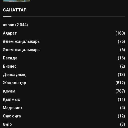
САНАТТАР
aspan
(2 044)
Ақпарат
(160)
Әлем жаңалықтары
(76)
Әлем жаңалықтары
(6)
Басқада
(16)
Бизнес
(2)
Денсаулық
(13)
Жаңалықтар
(812)
Қоғам
(767)
Қылмыс
(11)
Мәдениет
(4)
Оқыс оқиға
(12)
Өңір
(3)