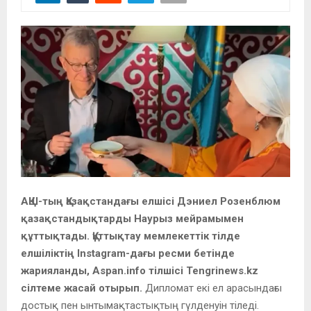
АҚШ-тың Қазақстандағы елшісі Дэниел Розенблюм
қазақстандықтарды Наурыз мейрамымен
құттықтады. Құттықтау мемлекеттік тілде
елшіліктің Instagram-дағы ресми бетінде
жарияланды, Aspan.info тілшісі Tengrinews.kz
сілтеме жасай отырып.
Дипломат екі ел арасындағы
достық пен ынтымақтастықтың гүлденуін тіледі.