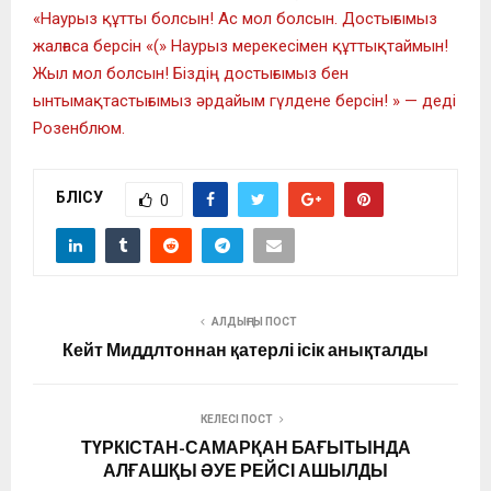
«Наурыз құтты болсын! Ас мол болсын. Достығымыз
жалғаса берсін «(» Наурыз мерекесімен құттықтаймын!
Жыл мол болсын! Біздің достығымыз бен
ынтымақтастығымыз әрдайым гүлдене берсін! » — деді
Розенблюм.
БӨЛІСУ
0
АЛДЫҢҒЫ ПОСТ
Кейт Миддлтоннан қатерлі ісік анықталды
КЕЛЕСІ ПОСТ
ТҮРКІСТАН-САМАРҚАН БАҒЫТЫНДА
АЛҒАШҚЫ ӘУЕ РЕЙСІ АШЫЛДЫ