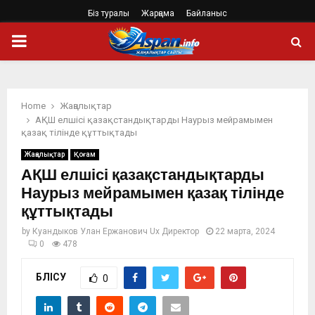
Біз туралы
Жарңама
Байланыс
PRIMARY
MENU
Home
Жаңалықтар
АҚШ елшісі қазақстандықтарды Наурыз мейрамымен
қазақ тілінде құттықтады
Жаңалықтар
Қоғам
АҚШ елшісі қазақстандықтарды
Наурыз мейрамымен қазақ тілінде
құттықтады
by
Куандыков Улан Ержанович Ux Директор
22 марта, 2024
0
478
БӨЛІСУ
0