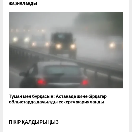
жарияланды
Тұман мен бұрқасын: Астанада және бірқатар
облыстарда дауылды ескерту жарияланды
ПІКІР ҚАЛДЫРЫҢЫЗ