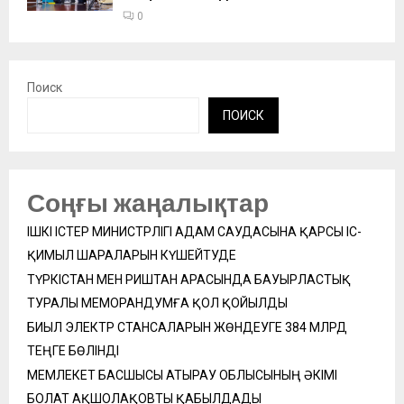
0
Поиск
ПОИСК
Соңғы жаңалықтар
ІШКІ ІСТЕР МИНИСТРЛІГІ АДАМ САУДАСЫНА ҚАРСЫ ІС-
ҚИМЫЛ ШАРАЛАРЫН КҮШЕЙТУДЕ
ТҮРКІСТАН МЕН РИШТАН АРАСЫНДА БАУЫРЛАСТЫҚ
ТУРАЛЫ МЕМОРАНДУМҒА ҚОЛ ҚОЙЫЛДЫ
БИЫЛ ЭЛЕКТР СТАНСАЛАРЫН ЖӨНДЕУГЕ 384 МЛРД
ТЕҢГЕ БӨЛІНДІ
МЕМЛЕКЕТ БАСШЫСЫ АТЫРАУ ОБЛЫСЫНЫҢ ӘКІМІ
БОЛАТ АҚШОЛАҚОВТЫ ҚАБЫЛДАДЫ