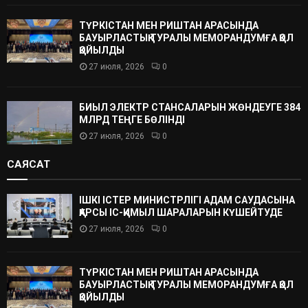
ТҮРКІСТАН МЕН РИШТАН АРАСЫНДА
БАУЫРЛАСТЫҚ ТУРАЛЫ МЕМОРАНДУМҒА ҚОЛ
ҚОЙЫЛДЫ
27 июля, 2026
0
БИЫЛ ЭЛЕКТР СТАНСАЛАРЫН ЖӨНДЕУГЕ 384
МЛРД ТЕҢГЕ БӨЛІНДІ
27 июля, 2026
0
САЯСАТ
ІШКІ ІСТЕР МИНИСТРЛІГІ АДАМ САУДАСЫНА
ҚАРСЫ ІС-ҚИМЫЛ ШАРАЛАРЫН КҮШЕЙТУДЕ
27 июля, 2026
0
ТҮРКІСТАН МЕН РИШТАН АРАСЫНДА
БАУЫРЛАСТЫҚ ТУРАЛЫ МЕМОРАНДУМҒА ҚОЛ
ҚОЙЫЛДЫ