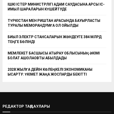
ІШКІ ІСТЕР МИНИСТРЛІГІ АДАМ САУДАСЫНА ҚАРСЫ ІС-
ҚИМЫЛ ШАРАЛАРЫН КҮШЕЙТУДЕ
ТҮРКІСТАН МЕН РИШТАН АРАСЫНДА БАУЫРЛАСТЫҚ
ТУРАЛЫ МЕМОРАНДУМҒА ҚОЛ ҚОЙЫЛДЫ
БИЫЛ ЭЛЕКТР СТАНСАЛАРЫН ЖӨНДЕУГЕ 384 МЛРД
ТЕҢГЕ БӨЛІНДІ
МЕМЛЕКЕТ БАСШЫСЫ АТЫРАУ ОБЛЫСЫНЫҢ ӘКІМІ
БОЛАТ АҚШОЛАҚОВТЫ ҚАБЫЛДАДЫ
2028 ЖЫЛҒА ДЕЙІН КӨЛЕҢКЕЛІ ЭКОНОМИКАНЫ
ҚЫСҚАРТУ: ҮКІМЕТ ЖАҢА ЖОСПАРДЫ БЕКІТТІ
РЕДАКТОР ТАҢДАУЛАРЫ