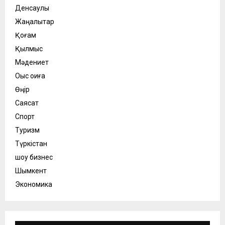
Денсаулық
Жаңалықтар
Қоғам
Қылмыс
Мәдениет
Оқыс оқиға
Өңір
Саясат
Спорт
Туризм
Түркістан
шоу бизнес
Шымкент
Экономика