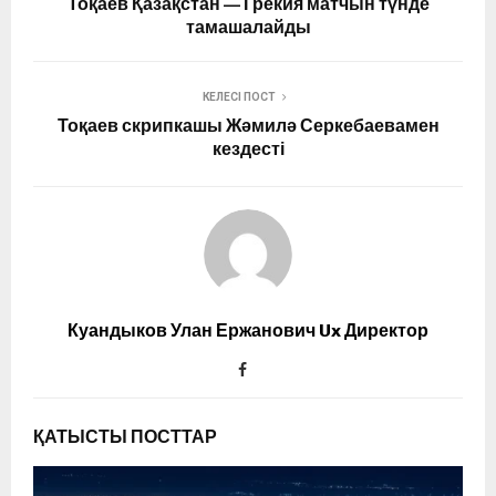
Тоқаев Қазақстан — Грекия матчын түнде
тамашалайды
КЕЛЕСІ ПОСТ
Тоқаев скрипкашы Жәмилә Серкебаевамен
кездесті
Куандыков Улан Ержанович Ux Директор
ҚАТЫСТЫ ПОСТТАР