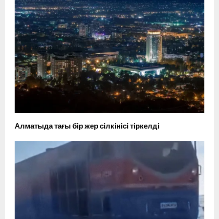
Алматыда тағы бір жер сілкінісі тіркелді