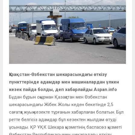
Қазақстан-Өзбекстан шекарасындағы өткізу
пункттерінде адамдар мен машиналардан үлкен
кезек пайда болды, деп хабарлайды Aspan.info
Бұдан бұрын оқырман Қазақстан мен Өзбекстан
шекарасындағы Жібек Жолы кеден бекетінде 2,5
сағатқа жуық кезекте тұрғанын хабарлаған болатын. Бұл
ретте белгісіз адамдар бұл кезектен жылдам өтуді
ұсынады. ҚР ҰҚК Шекара қызметінің баспасөз қызметі
Өзбекстан Республикасымен шекарадағы өткізу