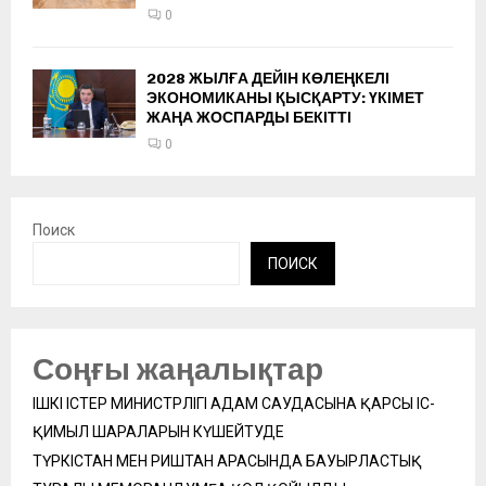
0
2028 ЖЫЛҒА ДЕЙІН КӨЛЕҢКЕЛІ
ЭКОНОМИКАНЫ ҚЫСҚАРТУ: ҮКІМЕТ
ЖАҢА ЖОСПАРДЫ БЕКІТТІ
0
Поиск
ПОИСК
Соңғы жаңалықтар
ІШКІ ІСТЕР МИНИСТРЛІГІ АДАМ САУДАСЫНА ҚАРСЫ ІС-
ҚИМЫЛ ШАРАЛАРЫН КҮШЕЙТУДЕ
ТҮРКІСТАН МЕН РИШТАН АРАСЫНДА БАУЫРЛАСТЫҚ