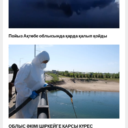
Пойыз Ақтөбе облысында қарда қалып қойды
ОБЛЫС ӘКІМІ ШІРКЕЙГЕ ҚАРСЫ КҮРЕС