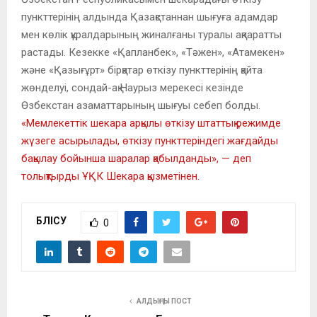
пункттерінің алдында Қазақстаннан шығуға адамдар
мен көлік құралдарының жиналғаны туралы ақпаратты
растады. Кезекке «Қапланбек», «Тәжен», «Атамекен»
және «Қазығұрт» бірқатар өткізу пункттерінің қайта
жөнделуі, сондай-ақ Наурыз мерекесі кезінде
Өзбекстан азаматтарының шығуы себеп болды.
«Мемлекеттік шекара арқылы өткізу штаттық режимде
жүзеге асырылады, өткізу пункттеріндегі жағдайды
бақылау бойынша шаралар қабылданды», — деп
толықтырды ҰҚК Шекара қызметінен.
БӨЛІСУ
0
АЛДЫҢҒЫ ПОСТ