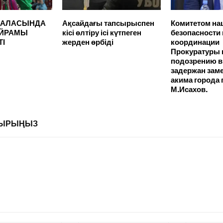
 ҚАЛАСЫНДА
Ақсайдағы тапсырыспен
Комитетом на
ЕЙРАМЫ
кісі өлтіру ісі күтпеген
безопасности
ТІ
жерден өрбіді
координации
Прокуратуры 
подозрению в
задержан зам
акима города
М.Исахов.
ЛДЫРЫҢЫЗ