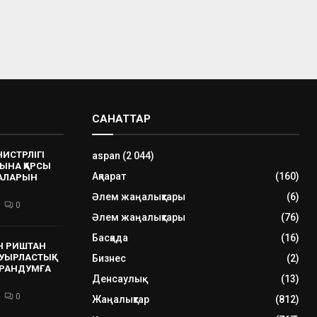
САНАТТАР
НИСТРЛІГІ
aspan
(2 044)
ЫНА ҚАРСЫ
Ақпарат
(160)
РАЛАРЫН
Әлем жаңалықтары
(6)
0
Әлем жаңалықтары
(76)
Басқада
(16)
Н РИШТАН
УЫРЛАСТЫҚ
Бизнес
(2)
РАНДУМҒА
Денсаулық
(13)
0
Жаңалықтар
(812)