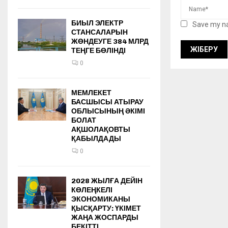
БИЫЛ ЭЛЕКТР
Save my na
СТАНСАЛАРЫН
ЖӨНДЕУГЕ 384 МЛРД
ТЕҢГЕ БӨЛІНДІ
0
МЕМЛЕКЕТ
БАСШЫСЫ АТЫРАУ
ОБЛЫСЫНЫҢ ӘКІМІ
БОЛАТ
АҚШОЛАҚОВТЫ
ҚАБЫЛДАДЫ
0
2028 ЖЫЛҒА ДЕЙІН
КӨЛЕҢКЕЛІ
ЭКОНОМИКАНЫ
ҚЫСҚАРТУ: ҮКІМЕТ
ЖАҢА ЖОСПАРДЫ
БЕКІТТІ