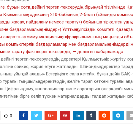
е, бұрын сотқа дейінгі тергеп-тексерудің бірыңғай тізілімінде Қа
 Қылмыстық кодексінің 210-бабының 2-бөлігі («Зиянды компью
рды жасау, пайдалану немесе тарату») бойынша тіркелген үш қы
не бағдарламалық өнімдер») Ұлттық қауіпсіздік комитеті Қазақста
ы ақпараттық-коммуникациялық инфрақұрылымының маңызды объе
ды компьютерлік бағдарламалар мен бағдарламалық өнімдерді ж
месе тарату фактілерін тексереді», — делінген хабарламада.
 дейінгі тергеп-тексерулердің деректері Қылмыстық іс жүргізу ко
лігіне сәйкес, жария етуге жатпайды. Шпиондық деректер тарады
«тыныш ұйықтай алады» Естеріңізге сала кетейік, бұған дейін БАҚ-
ар туралы тыңшылық деректердің желіге тарап кеткені туралы ақп
ін Цифрлық даму, инновациялар және аэроғарыш өнеркәсібі минис
комитетімен бірге келіп түскен материалдарды талдап жатқанын х
0