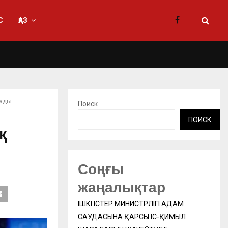
С
ҚАЗ
тады
Поиск
ПОИСК
қ
Соңғы
жаңалықтар
ІШКІ ІСТЕР МИНИСТРЛІГІ АДАМ
САУДАСЫНА ҚАРСЫ ІС-ҚИМЫЛ