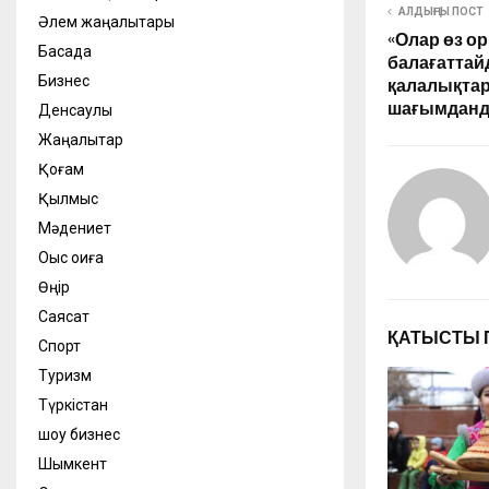
АЛДЫҢҒЫ ПОСТ
Әлем жаңалықтары
«Олар өз о
Басқада
балағаттай
Бизнес
қалалықтар
шағымданд
Денсаулық
Жаңалықтар
Қоғам
Қылмыс
Мәдениет
Оқыс оқиға
Өңір
Саясат
ҚАТЫСТЫ 
Спорт
Туризм
Түркістан
шоу бизнес
Шымкент