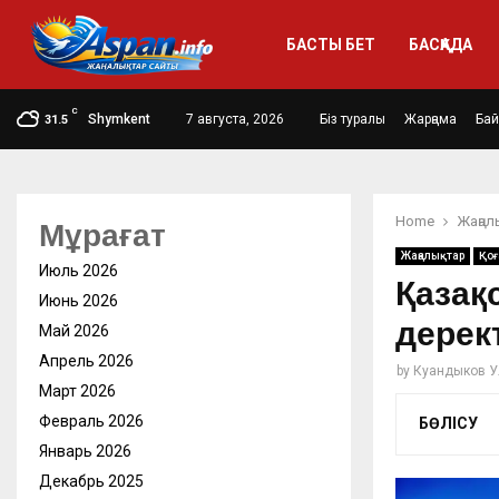
БАСТЫ БЕТ
БАСҚАДА
C
Shymkent
7 августа, 2026
Біз туралы
Жарңама
Ба
31.5
Home
Жаңал
Мұрағат
Жаңалықтар
Қо
Июль 2026
Қазақ
Июнь 2026
дерек
Май 2026
Апрель 2026
by
Куандыков У
Март 2026
Февраль 2026
БӨЛІСУ
Январь 2026
Декабрь 2025