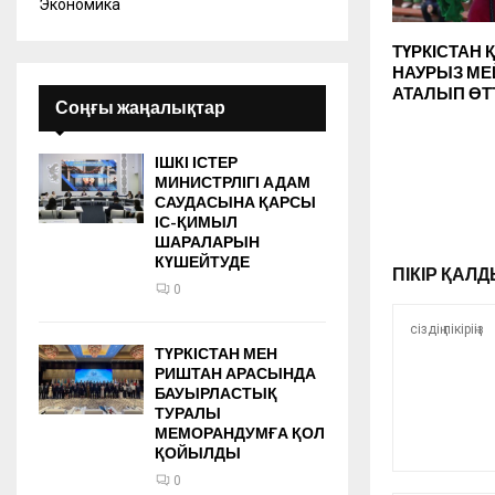
Экономика
ТҮРКІСТАН
НАУРЫЗ М
АТАЛЫП ӨТ
Соңғы жаңалықтар
ІШКІ ІСТЕР
МИНИСТРЛІГІ АДАМ
САУДАСЫНА ҚАРСЫ
ІС-ҚИМЫЛ
ШАРАЛАРЫН
КҮШЕЙТУДЕ
ПІКІР ҚА
0
ТҮРКІСТАН МЕН
РИШТАН АРАСЫНДА
БАУЫРЛАСТЫҚ
ТУРАЛЫ
МЕМОРАНДУМҒА ҚОЛ
ҚОЙЫЛДЫ
0