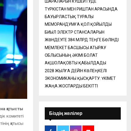
ШАРАЛАРЫН КҮШЕЙТУДЕ
ТҮРКІСТАН МЕН РИШТАН АРАСЫНДА
БАУЫРЛАСТЫҚ ТУРАЛЫ
МЕМОРАНДУМҒА ҚОЛ ҚОЙЫЛДЫ
БИЫЛ ЭЛЕКТР СТАНСАЛАРЫН
ЖӨНДЕУГЕ 384 МЛРД ТЕҢГЕ БӨЛІНДІ
МЕМЛЕКЕТ БАСШЫСЫ АТЫРАУ
ОБЛЫСЫНЫҢ ӘКІМІ БОЛАТ
АҚШОЛАҚОВТЫ ҚАБЫЛДАДЫ
2028 ЖЫЛҒА ДЕЙІН КӨЛЕҢКЕЛІ
ЭКОНОМИКАНЫ ҚЫСҚАРТУ: ҮКІМЕТ
ЖАҢА ЖОСПАРДЫ БЕКІТТІ
ына қатысты
Біздің желілер
здік комитеті
інің қатысы