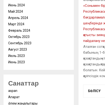
Июнь 2024
«Сонымен бірг
Республикасы
Май 2024
бағдарламала
Апрель 2024
шеңберінде жә
Март 2024
Республикас
Февраль 2024
қатысты зиян
Октябрь 2023
пайдалану не
Сентябрь 2023
Аталған сотқа
Август 2023
бабының 1-бө
Июль 2023
қазақстандық 
Июнь 2023
қазақстандықт
болатын. Кей
қауіпсіздік 
Санаттар
aspan
БӨЛІСУ
Ақпарат
Әлем жаңалықтары