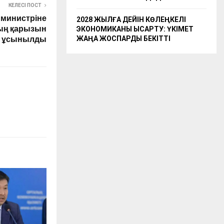
КЕЛЕСІ ПОСТ
-министріне
2028 ЖЫЛҒА ДЕЙІН КӨЛЕҢКЕЛІ
ың қарызын
ЭКОНОМИКАНЫ ҚЫСҚАРТУ: ҮКІМЕТ
ЖАҢА ЖОСПАРДЫ БЕКІТТІ
у ұсынылды