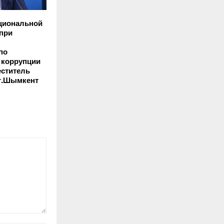
циональной
 при
по
 коррупции
еститель
 г.Шымкент