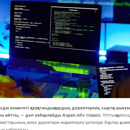
сіздік комитеті қазақстандықтардың деректерінің сыртқа шығу
лы айтты, — деп хабарлайды Aspan.info тілшісі.
Ұлттық қауіпсі
аматтарының жеке деректерін жариялауға шетелдік барлау қызмет
ын хабарлады.