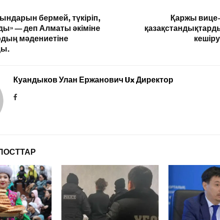
рындарын бермей, түкіріп,
Қаржы вице
ды» — деп Алматы әкіміне
қазақстандықтард
дың мәдениетіне
кешір
ы.
Куандыков Улан Ержанович Ux Директор
ПОСТТАР