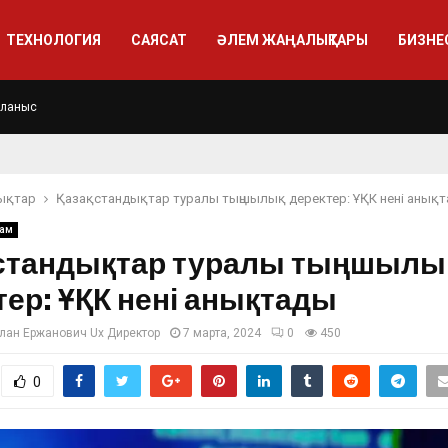
ТЕХНОЛОГИЯ
САЯСАТ
ӘЛЕМ ЖАҢАЛЫҚТАРЫ
БИЗНЕ
йланыс
ықтар
Қазақстандықтар туралы тыңшылық деректер: ҰҚК нені анық
ғам
стандықтар туралы тыңшылы
тер: ҰҚК нені анықтады
лан Ержанович Ux Директор
7 марта, 2024
0
450
0