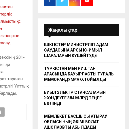
зақстан
терлік
лмыстық іс
н
Жаңалықтар
ктілеріне
асау,
ІШКІ ІСТЕР МИНИСТРЛІГІ АДАМ
САУДАСЫНА ҚАРСЫ ІС-ҚИМЫЛ
ШАРАЛАРЫН КҮШЕЙТУДЕ
дексінің 201-
: қай
ТҮРКІСТАН МЕН РИШТАН
та
АРАСЫНДА БАУЫРЛАСТЫҚ ТУРАЛЫ
арат тараған
МЕМОРАНДУМҒА ҚОЛ ҚОЙЫЛДЫ
трлігі Ұлттық
БИЫЛ ЭЛЕКТР СТАНСАЛАРЫН
абарлады.
ЖӨНДЕУГЕ 384 МЛРД ТЕҢГЕ
БӨЛІНДІ
МЕМЛЕКЕТ БАСШЫСЫ АТЫРАУ
ОБЛЫСЫНЫҢ ӘКІМІ БОЛАТ
АҚШОЛАҚОВТЫ ҚАБЫЛДАДЫ