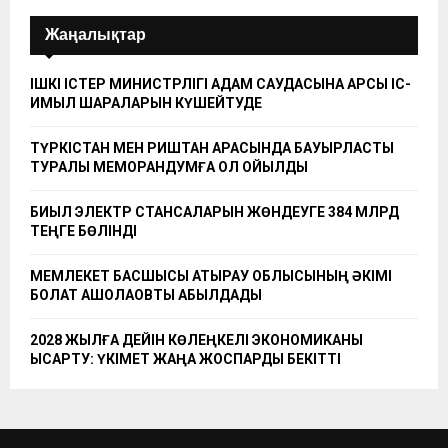
Жаңалықтар
ІШКІ ІСТЕР МИНИСТРЛІГІ АДАМ САУДАСЫНА ҚАРСЫ ІС-
ҚИМЫЛ ШАРАЛАРЫН КҮШЕЙТУДЕ
ТҮРКІСТАН МЕН РИШТАН АРАСЫНДА БАУЫРЛАСТЫҚ
ТУРАЛЫ МЕМОРАНДУМҒА ҚОЛ ҚОЙЫЛДЫ
БИЫЛ ЭЛЕКТР СТАНСАЛАРЫН ЖӨНДЕУГЕ 384 МЛРД
ТЕҢГЕ БӨЛІНДІ
МЕМЛЕКЕТ БАСШЫСЫ АТЫРАУ ОБЛЫСЫНЫҢ ӘКІМІ
БОЛАТ АҚШОЛАҚОВТЫ ҚАБЫЛДАДЫ
2028 ЖЫЛҒА ДЕЙІН КӨЛЕҢКЕЛІ ЭКОНОМИКАНЫ
ҚЫСҚАРТУ: ҮКІМЕТ ЖАҢА ЖОСПАРДЫ БЕКІТТІ