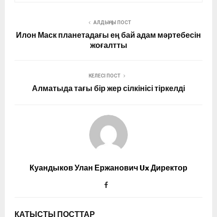
АЛДЫҢҒЫ ПОСТ
Илон Маск планетадағы ең бай адам мәртебесін
жоғалтты
КЕЛЕСІ ПОСТ
Алматыда тағы бір жер сілкінісі тіркелді
Куандыков Улан Ержанович Ux Директор
ҚАТЫСТЫ ПОСТТАР