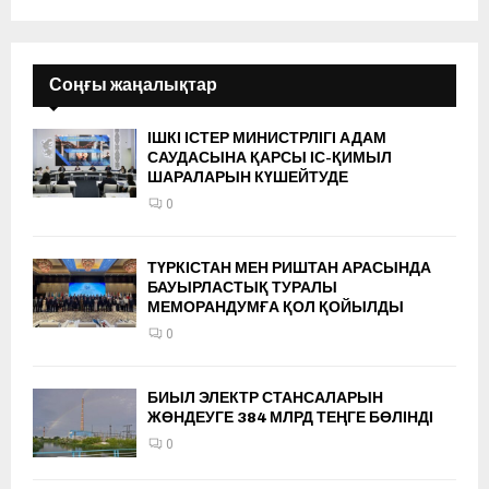
Соңғы жаңалықтар
ІШКІ ІСТЕР МИНИСТРЛІГІ АДАМ
САУДАСЫНА ҚАРСЫ ІС-ҚИМЫЛ
ШАРАЛАРЫН КҮШЕЙТУДЕ
0
ТҮРКІСТАН МЕН РИШТАН АРАСЫНДА
БАУЫРЛАСТЫҚ ТУРАЛЫ
МЕМОРАНДУМҒА ҚОЛ ҚОЙЫЛДЫ
0
БИЫЛ ЭЛЕКТР СТАНСАЛАРЫН
ЖӨНДЕУГЕ 384 МЛРД ТЕҢГЕ БӨЛІНДІ
0