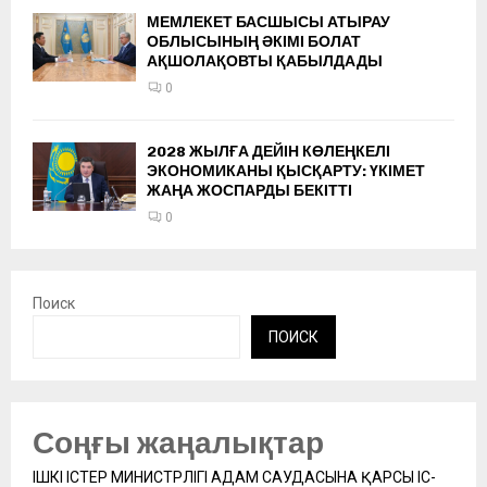
МЕМЛЕКЕТ БАСШЫСЫ АТЫРАУ
ОБЛЫСЫНЫҢ ӘКІМІ БОЛАТ
АҚШОЛАҚОВТЫ ҚАБЫЛДАДЫ
0
2028 ЖЫЛҒА ДЕЙІН КӨЛЕҢКЕЛІ
ЭКОНОМИКАНЫ ҚЫСҚАРТУ: ҮКІМЕТ
ЖАҢА ЖОСПАРДЫ БЕКІТТІ
0
Поиск
ПОИСК
Соңғы жаңалықтар
ІШКІ ІСТЕР МИНИСТРЛІГІ АДАМ САУДАСЫНА ҚАРСЫ ІС-