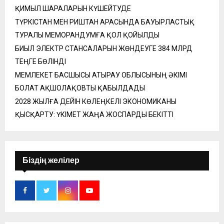
ҚИМЫЛ ШАРАЛАРЫН КҮШЕЙТУДЕ
ТҮРКІСТАН МЕН РИШТАН АРАСЫНДА БАУЫРЛАСТЫҚ
ТУРАЛЫ МЕМОРАНДУМҒА ҚОЛ ҚОЙЫЛДЫ
БИЫЛ ЭЛЕКТР СТАНСАЛАРЫН ЖӨНДЕУГЕ 384 МЛРД
ТЕҢГЕ БӨЛІНДІ
МЕМЛЕКЕТ БАСШЫСЫ АТЫРАУ ОБЛЫСЫНЫҢ ӘКІМІ
БОЛАТ АҚШОЛАҚОВТЫ ҚАБЫЛДАДЫ
2028 ЖЫЛҒА ДЕЙІН КӨЛЕҢКЕЛІ ЭКОНОМИКАНЫ
ҚЫСҚАРТУ: ҮКІМЕТ ЖАҢА ЖОСПАРДЫ БЕКІТТІ
Біздің желілер