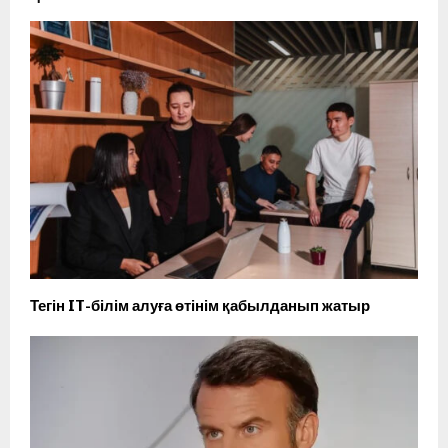
Тегін IT-білім алуға өтінім қабылданып жатыр