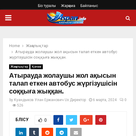
Біз туралы
Жарңама
Байланыс
PRIMARY
MENU
Home
Жаңалықтар
Атырауда жолаушы жол ақысын талап еткен автобус
жүргізушісін соққыға жыққан.
Жаңалықтар
Қоғам
Атырауда жолаушы жол ақысын
талап еткен автобус жүргізушісін
соққыға жыққан.
by
Куандыков Улан Ержанович Ux Директор
6 марта, 2024
0
526
БӨЛІСУ
0