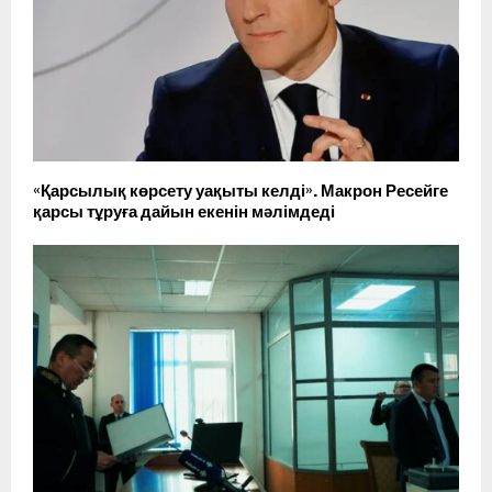
«Қарсылық көрсету уақыты келді». Макрон Ресейге
қарсы тұруға дайын екенін мәлімдеді