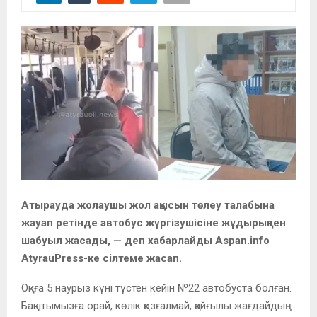
Атырауда жолаушы жол ақысын төлеу талабына
жауап ретінде автобус жүргізушісіне жұдырықпен
шабуыл жасады, — деп хабарлайды Aspan.info
AtyrauPress-ке сілтеме жасап.
Оқиға 5 наурыз күні түстен кейін №22 автобуста болған.
Бақытымызға орай, көлік қозғалмай, қайғылы жағдайдың