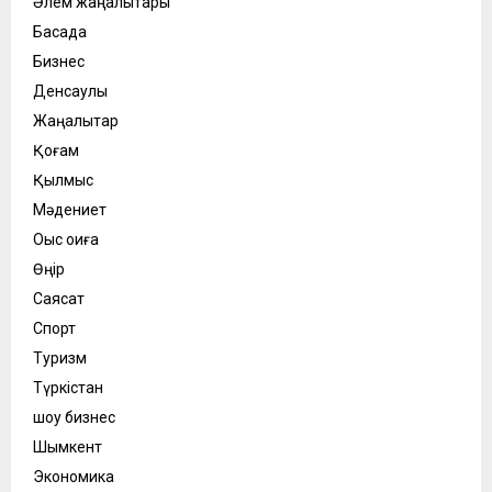
Әлем жаңалықтары
Басқада
Бизнес
Денсаулық
Жаңалықтар
Қоғам
Қылмыс
Мәдениет
Оқыс оқиға
Өңір
Саясат
Спорт
Туризм
Түркістан
шоу бизнес
Шымкент
Экономика