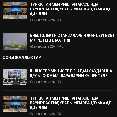
ТҮРКІСТАН МЕН РИШТАН АРАСЫНДА
БАУЫРЛАСТЫҚ ТУРАЛЫ МЕМОРАНДУМҒА ҚОЛ
ҚОЙЫЛДЫ
27 июля, 2026
0
БИЫЛ ЭЛЕКТР СТАНСАЛАРЫН ЖӨНДЕУГЕ 384
МЛРД ТЕҢГЕ БӨЛІНДІ
27 июля, 2026
0
СОҢҒЫ ЖАҢАЛЫҚТАР
ІШКІ ІСТЕР МИНИСТРЛІГІ АДАМ САУДАСЫНА
ҚАРСЫ ІС-ҚИМЫЛ ШАРАЛАРЫН КҮШЕЙТУДЕ
27 июля, 2026
0
ТҮРКІСТАН МЕН РИШТАН АРАСЫНДА
БАУЫРЛАСТЫҚ ТУРАЛЫ МЕМОРАНДУМҒА ҚОЛ
ҚОЙЫЛДЫ
27 июля, 2026
0