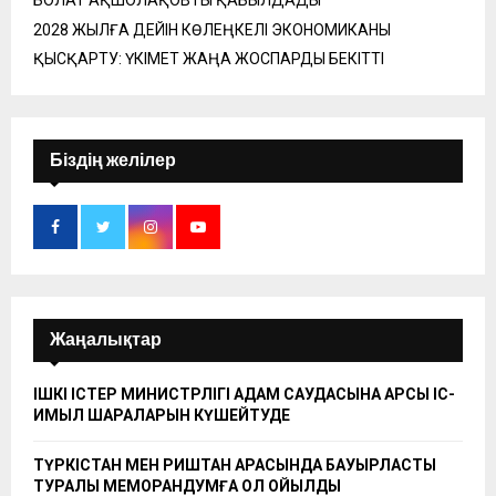
2028 ЖЫЛҒА ДЕЙІН КӨЛЕҢКЕЛІ ЭКОНОМИКАНЫ
ҚЫСҚАРТУ: ҮКІМЕТ ЖАҢА ЖОСПАРДЫ БЕКІТТІ
Біздің желілер
Жаңалықтар
ІШКІ ІСТЕР МИНИСТРЛІГІ АДАМ САУДАСЫНА ҚАРСЫ ІС-
ҚИМЫЛ ШАРАЛАРЫН КҮШЕЙТУДЕ
ТҮРКІСТАН МЕН РИШТАН АРАСЫНДА БАУЫРЛАСТЫҚ
ТУРАЛЫ МЕМОРАНДУМҒА ҚОЛ ҚОЙЫЛДЫ