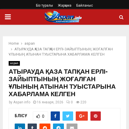
Біз туралы
Жарңама
Байланыс
PRIMARY
MENU
Home
aspan
АТЫРАУДА ҚАЗА ТАПҚАН ЕРЛІ-ЗАЙЫПТЫНЫҢ ЖОҒАЛҒАН
ҰЛЫНЫҢ АТЫНАН ТУЫСТАРЫНА ХАБАРЛАМА КЕЛГЕН
aspan
АТЫРАУДА ҚАЗА ТАПҚАН ЕРЛІ-
ЗАЙЫПТЫНЫҢ ЖОҒАЛҒАН
ҰЛЫНЫҢ АТЫНАН ТУЫСТАРЫНА
ХАБАРЛАМА КЕЛГЕН
by
Aspan info
16 января, 2026
0
220
БӨЛІСУ
0