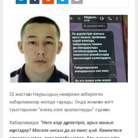
32 жастағы Наурыздың нөмірінен жіберілген
хабарламалар желіде тарады. Онда жоғалған жігіт
туыстарынан “өзінің ісіне араласпауды” сұраған.
Хабарламада:
“Неге елді дүрліктіріп, арыз жазып
жүрсіздер? Мәселе онсыз да аз емес қой. Көмектесе
алмасаңыздар, зиян тигізбеңіздер. Ата-анама өзім