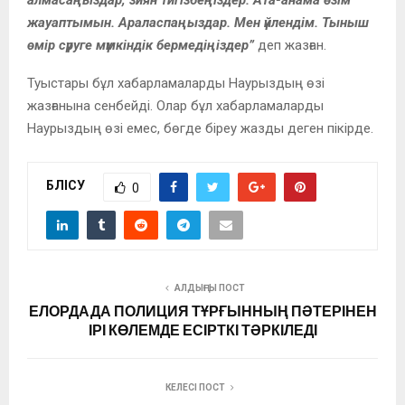
жауаптымын. Араласпаңыздар. Мен үйлендім. Тыныш
өмір сүруге мүмкіндік бермедіңіздер”
деп жазған.
Туыстары бұл хабарламаларды Наурыздың өзі
жазғанына сенбейді. Олар бұл хабарламаларды
Наурыздың өзі емес, бөгде біреу жазды деген пікірде.
БӨЛІСУ
0
АЛДЫҢҒЫ ПОСТ
ЕЛОРДАДА ПОЛИЦИЯ ТҰРҒЫННЫҢ ПӘТЕРІНЕН
ІРІ КӨЛЕМДЕ ЕСІРТКІ ТӘРКІЛЕДІ
КЕЛЕСІ ПОСТ