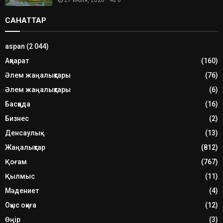
САНАТТАР
aspan
(2 044)
Ақпарат
(160)
Әлем жаңалықтары
(76)
Әлем жаңалықтары
(6)
Басқада
(16)
Бизнес
(2)
Денсаулық
(13)
Жаңалықтар
(812)
Қоғам
(767)
Қылмыс
(11)
Мәдениет
(4)
Оқыс оқиға
(12)
Өңір
(3)