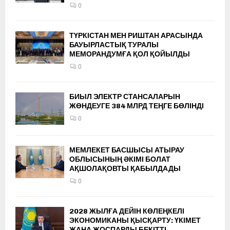
0
ТҮРКІСТАН МЕН РИШТАН АРАСЫНДА
БАУЫРЛАСТЫҚ ТУРАЛЫ
МЕМОРАНДУМҒА ҚОЛ ҚОЙЫЛДЫ
0
БИЫЛ ЭЛЕКТР СТАНСАЛАРЫН
ЖӨНДЕУГЕ 384 МЛРД ТЕҢГЕ БӨЛІНДІ
0
МЕМЛЕКЕТ БАСШЫСЫ АТЫРАУ
ОБЛЫСЫНЫҢ ӘКІМІ БОЛАТ
АҚШОЛАҚОВТЫ ҚАБЫЛДАДЫ
0
2028 ЖЫЛҒА ДЕЙІН КӨЛЕҢКЕЛІ
ЭКОНОМИКАНЫ ҚЫСҚАРТУ: ҮКІМЕТ
ЖАҢА ЖОСПАРДЫ БЕКІТТІ