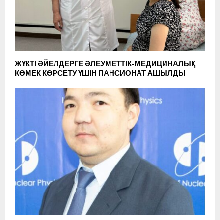
ЖҮКТІ ӘЙЕЛДЕРГЕ ӘЛЕУМЕТТІК-МЕДИЦИНАЛЫҚ
КӨМЕК КӨРСЕТУ ҮШІН ПАНСИОНАТ АШЫЛДЫ