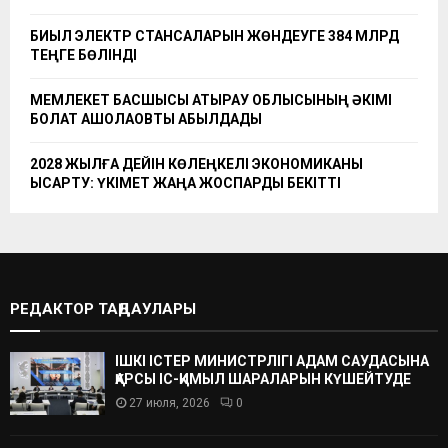
БИЫЛ ЭЛЕКТР СТАНСАЛАРЫН ЖӨНДЕУГЕ 384 МЛРД
ТЕҢГЕ БӨЛІНДІ
МЕМЛЕКЕТ БАСШЫСЫ АТЫРАУ ОБЛЫСЫНЫҢ ӘКІМІ
БОЛАТ АҚШОЛАҚОВТЫ ҚАБЫЛДАДЫ
2028 ЖЫЛҒА ДЕЙІН КӨЛЕҢКЕЛІ ЭКОНОМИКАНЫ
ҚЫСҚАРТУ: ҮКІМЕТ ЖАҢА ЖОСПАРДЫ БЕКІТТІ
РЕДАКТОР ТАҢДАУЛАРЫ
ІШКІ ІСТЕР МИНИСТРЛІГІ АДАМ САУДАСЫНА
ҚАРСЫ ІС-ҚИМЫЛ ШАРАЛАРЫН КҮШЕЙТУДЕ
27 июля, 2026
0