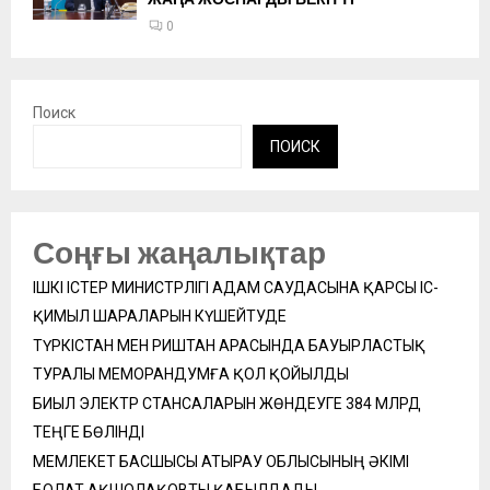
0
Поиск
ПОИСК
Соңғы жаңалықтар
ІШКІ ІСТЕР МИНИСТРЛІГІ АДАМ САУДАСЫНА ҚАРСЫ ІС-
ҚИМЫЛ ШАРАЛАРЫН КҮШЕЙТУДЕ
ТҮРКІСТАН МЕН РИШТАН АРАСЫНДА БАУЫРЛАСТЫҚ
ТУРАЛЫ МЕМОРАНДУМҒА ҚОЛ ҚОЙЫЛДЫ
БИЫЛ ЭЛЕКТР СТАНСАЛАРЫН ЖӨНДЕУГЕ 384 МЛРД
ТЕҢГЕ БӨЛІНДІ
МЕМЛЕКЕТ БАСШЫСЫ АТЫРАУ ОБЛЫСЫНЫҢ ӘКІМІ
БОЛАТ АҚШОЛАҚОВТЫ ҚАБЫЛДАДЫ