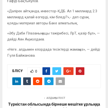
Ғафур Бақтығұлов.
«Дәлірек айтқанда, инвестор-ҚДБ. Ал 1 миллиард 2.3
миллиард қалай өзгерді, кім біледі?»,- деп сұрақ
қояды материал авторы Баке алматылық.
«Әбу Даби Плазаның ащы тәжірибесі, ЛрТ, қазір бұл», —
дейді Аян Ақмолдаев.
«Неге…алдымен елордада тесіктерді жамаңыз», — дейді
Гүля Байжанова.
БӨЛІСУ
0
АЛДЫҢҒЫ ПОСТ
Түркістан облысында бірнеше мешітке ұрлыққа