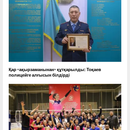
Қар «ақырзаманынан» құтқарылды: Тоқаев
полицейге алғысын білдірді