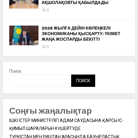
АҚШОЛАҚОВТЫ ҚАБЫЛДАДЫ
0
2028 ЖЫЛҒА ДЕЙІН КӨЛЕҢКЕЛІ
ЭКОНОМИКАНЫ ҚЫСҚАРТУ: ҮКІМЕТ
ЖАҢА ЖОСПАРДЫ БЕКІТТІ
0
Поиск
ПОИСК
Соңғы жаңалықтар
ІШКІ ІСТЕР МИНИСТРЛІГІ АДАМ САУДАСЫНА ҚАРСЫ ІС-
ҚИМЫЛ ШАРАЛАРЫН КҮШЕЙТУДЕ
ТҮРКІСТАН МЕН РИШТАН АРАСЫНДА БАУЫРЛАСТЫҚ