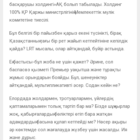
басқарушы холдингі»АҚ болып табылады. Холдинг
100% ҚР Қаржы министрлігінің Мемлекеттік мүлік
комитетіне тиесілі.
Бұл белгілі бір пайызбен қарыз екені түсінікті, бірақ
Қазақстанның тағы бір рет жайып кетпейтініне кепілдік
қайда? LRT мысалы, олар айтқандай, бүйір астында.
Ең бастысы-бұл жоба не үшін қажет? Әрине, сол
баспасөз қызметі Премьер уақытша және тұрақты
жұмыс орындарын бояйды. Бұл, шенеуніктер
айтқандай, мультипликативті әсер. Содан кейін не?
Елордада жолдармен, тротуарлармен, үйлердің
қаптамаларымен толық тәртіп бар ма? Бізде шұңқырлар
жоқ, қабырғалардың бөліктері өтіп бара жатқан
адамдардың басына құлап кетпейді ме? Нөсер ақыры
әр көктемде сол жағалауда жүзбеу үшін жасалды. Ия
және дұрыс.