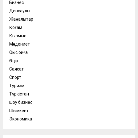
Бизнес
Денсаулық
Жаңалықтар
Қоғам
Қылмыс
Мәдениет
Оқыс оқиға
Өңір
Саясат
Спорт
Туризм
Түркістан
шоу бизнес
Шымкент
Экономика