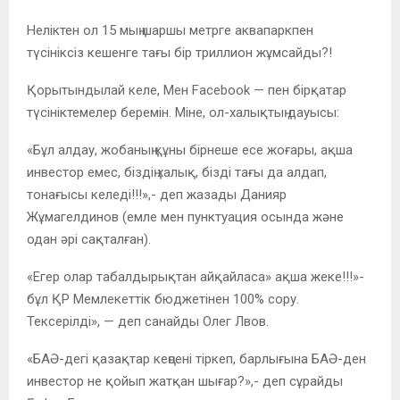
Неліктен ол 15 мың шаршы метрге аквапаркпен
түсініксіз кешенге тағы бір триллион жұмсайды?!
Қорытындылай келе, Мен Facebook — пен бірқатар
түсініктемелер беремін. Міне, ол-халықтың дауысы:
«Бұл алдау, жобаның құны бірнеше есе жоғары, ақша
инвестор емес, біздің халық, бізді тағы да алдап,
тонағысы келеді!!!»,- деп жазады Данияр
Жұмагелдинов (емле мен пунктуация осында және
одан әрі сақталған).
«Егер олар табалдырықтан айқайласа» ақша жеке!!!»-
бұл ҚР Мемлекеттік бюджетінен 100% сору.
Тексерілді», — деп санайды Олег Лвов.
«БАӘ-дегі қазақтар кеңсені тіркеп, барлығына БАӘ-ден
инвестор не қойып жатқан шығар?»,- деп сұрайды