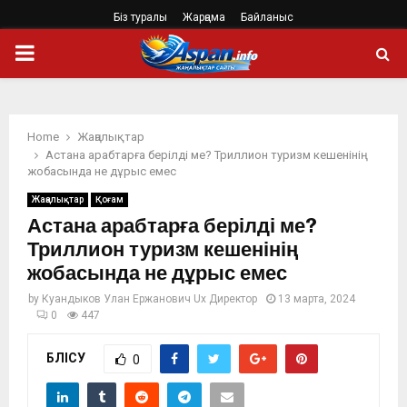
Біз туралы
Жарңама
Байланыс
PRIMARY
MENU
Home
Жаңалықтар
Астана арабтарға берілді ме? Триллион туризм кешенінің
жобасында не дұрыс емес
Жаңалықтар
Қоғам
Астана арабтарға берілді ме?
Триллион туризм кешенінің
жобасында не дұрыс емес
by
Куандыков Улан Ержанович Ux Директор
13 марта, 2024
0
447
БӨЛІСУ
0