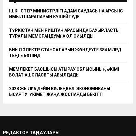
ІШКІ ІСТЕР МИНИСТРЛІГІ АДАМ САУДАСЫНА ҚАРСЫ ІС-
ҚИМЫЛ ШАРАЛАРЫН КҮШЕЙТУДЕ
ТҮРКІСТАН МЕН РИШТАН АРАСЫНДА БАУЫРЛАСТЫҚ
ТУРАЛЫ МЕМОРАНДУМҒА ҚОЛ ҚОЙЫЛДЫ
БИЫЛ ЭЛЕКТР СТАНСАЛАРЫН ЖӨНДЕУГЕ 384 МЛРД
ТЕҢГЕ БӨЛІНДІ
МЕМЛЕКЕТ БАСШЫСЫ АТЫРАУ ОБЛЫСЫНЫҢ ӘКІМІ
БОЛАТ АҚШОЛАҚОВТЫ ҚАБЫЛДАДЫ
2028 ЖЫЛҒА ДЕЙІН КӨЛЕҢКЕЛІ ЭКОНОМИКАНЫ
ҚЫСҚАРТУ: ҮКІМЕТ ЖАҢА ЖОСПАРДЫ БЕКІТТІ
РЕДАКТОР ТАҢДАУЛАРЫ