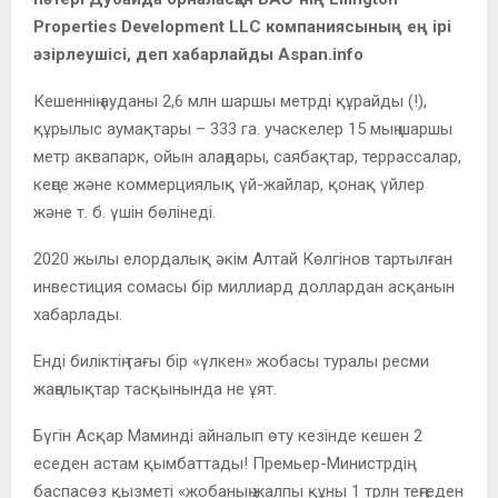
Properties Development LLC компаниясының ең ірі
әзірлеушісі, деп хабарлайды Aspan.info
Кешеннің ауданы 2,6 млн шаршы метрді құрайды (!),
құрылыс аумақтары – 333 га. учаскелер 15 мың шаршы
метр аквапарк, ойын алаңдары, саябақтар, террассалар,
кеңсе және коммерциялық үй-жайлар, қонақ үйлер
және т. б. үшін бөлінеді.
2020 жылы елордалық әкім Алтай Көлгінов тартылған
инвестиция сомасы бір миллиард доллардан асқанын
хабарлады.
Енді биліктің тағы бір «үлкен» жобасы туралы ресми
жаңалықтар тасқынында не ұят.
Бүгін Асқар Маминді айналып өту кезінде кешен 2
еседен астам қымбаттады! Премьер-Министрдің
баспасөз қызметі «жобаның жалпы құны 1 трлн теңгеден