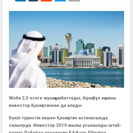
Жоба 2,5 есеге жуық қымбаттады, бірақ бұл ақшаны
инвестор Қазақстаннан да алады
Бүкіл туристік кешен Қазақстан астанасында
салынуда. Инвестор 2019 жылы ұсынылды-штаб-
пәтері Дубайда орналасқан БАӘ-нің Ellington