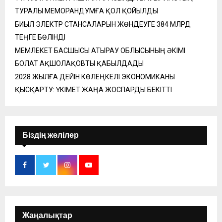
ТУРАЛЫ МЕМОРАНДУМҒА ҚОЛ ҚОЙЫЛДЫ
БИЫЛ ЭЛЕКТР СТАНСАЛАРЫН ЖӨНДЕУГЕ 384 МЛРД
ТЕҢГЕ БӨЛІНДІ
МЕМЛЕКЕТ БАСШЫСЫ АТЫРАУ ОБЛЫСЫНЫҢ ӘКІМІ
БОЛАТ АҚШОЛАҚОВТЫ ҚАБЫЛДАДЫ
2028 ЖЫЛҒА ДЕЙІН КӨЛЕҢКЕЛІ ЭКОНОМИКАНЫ
ҚЫСҚАРТУ: ҮКІМЕТ ЖАҢА ЖОСПАРДЫ БЕКІТТІ
Біздің желілер
Жаңалықтар