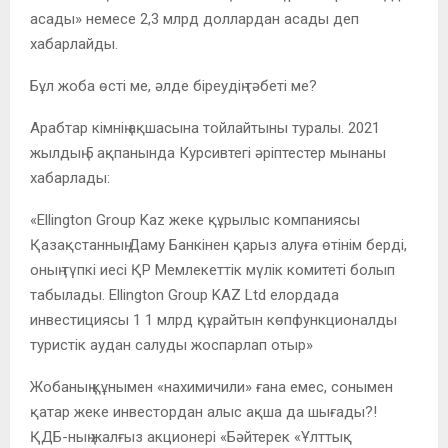
асады» немесе 2,3 млрд доллардан асады деп
хабарлайды.
Бұл жоба өсті ме, әлде біреудің тәбеті ме?
Арабтар кімнің ақшасына тойлайтыны туралы. 2021
жылдың 5 ақпанында Курсивтегі әріптестер мынаны
хабарлады:
«Ellington Group Kaz жеке құрылыс компаниясы
Қазақстанның Даму Банкінен қарыз алуға өтінім берді,
оның түпкі иесі ҚР Мемлекеттік мүлік комитеті болып
табылады. Ellington Group KAZ Ltd елордада
инвестициясы 1 1 млрд құрайтын көпфункционалды
туристік аудан салуды жоспарлап отыр»
Жобаның құнымен «нахимичили» ғана емес, сонымен
қатар жеке инвестордан алыс ақша да шығады?!
ҚДБ-ның жалғыз акционері «Бәйтерек «Ұлттық