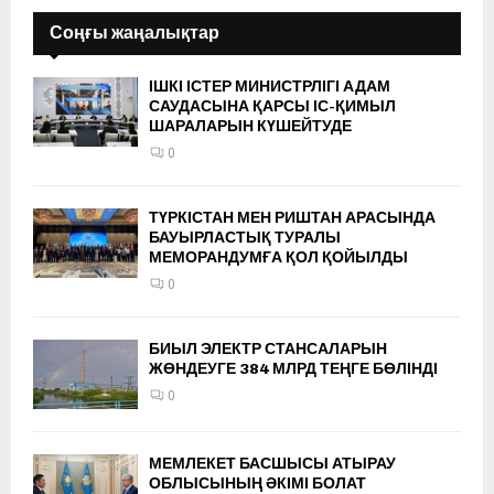
Соңғы жаңалықтар
ІШКІ ІСТЕР МИНИСТРЛІГІ АДАМ
САУДАСЫНА ҚАРСЫ ІС-ҚИМЫЛ
ШАРАЛАРЫН КҮШЕЙТУДЕ
0
ТҮРКІСТАН МЕН РИШТАН АРАСЫНДА
БАУЫРЛАСТЫҚ ТУРАЛЫ
МЕМОРАНДУМҒА ҚОЛ ҚОЙЫЛДЫ
0
БИЫЛ ЭЛЕКТР СТАНСАЛАРЫН
ЖӨНДЕУГЕ 384 МЛРД ТЕҢГЕ БӨЛІНДІ
0
МЕМЛЕКЕТ БАСШЫСЫ АТЫРАУ
ОБЛЫСЫНЫҢ ӘКІМІ БОЛАТ