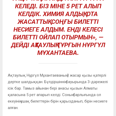
КЕЛЕДІ. БІЗ МІНЕ 5 РЕТ АЛЫП
КЕЛДІК. ХИМИЯ АЛДЫҚ, ОТА
ЖАСАТТЫҚ. СОҢҒЫ БИЛЕТТІ
НЕСИЕГЕ АЛДЫМ. ЕНДІ КЕЛЕСІ
БИЛЕТТІ ОЙЛАП ОТЫРМЫН», —
ДЕЙДІ АҚТАУЛЫҚ ТҰРҒЫН НҰРГҮЛ
МҰХАНТАЕВА.
Ақтаулық Нұргүл Мұхантаеваның 3 жасар қызы қатерлі
дертке шалдыққан. Бүлдіршіннің бауырында 3-дәрежелі
ісік бар. Тамыз айынан бері анасы қызын Алматы
қаласына 5 рет апарып келді. Соның барлығында ол
екеуінің ұшақ билеттерін бірін қарызданып, бірін несиеге
алған.