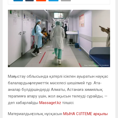
Маңғыстау облысында қатерлі ісікпен ауыратын науқас
балалардың әлеуметтік мәселесі шешілмей тұр. Ата-
аналар бүлдіршіндерді Алматы, Астанаға химиялық
терапияға апару үшін, жол ақысын төлеуді сұрайды, —
деп хабарлайды
Massaget.kz
тілшісі.
Материалдың толық нұсқасын
МЫНА СІЛТЕМЕ арқылы