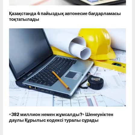
Қазақстанда 4 пайыздық автонесие бағдарламасы
тоқтатылады
«382 миллион немен жұмсалды?» Шенеуніктен
даулы Құрылыс кодексі туралы сұрады