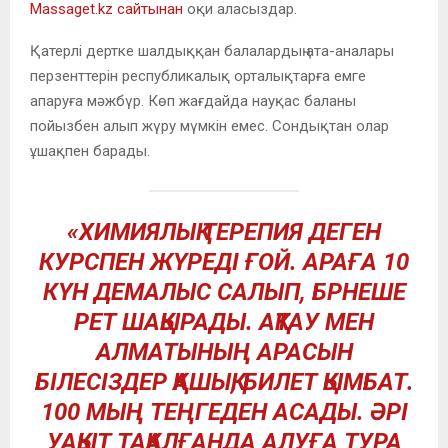
Massaget.kz сайтынан
оқи аласыздар.
Қатерлі дертке шалдыққан балалардың ата-аналары
перзенттерін республикалық орталықтарға емге
апаруға мәжбүр. Көп жағдайда науқас баланы
пойызбен алып жүру мүмкін емес. Сондықтан олар
ұшақпен барады.
«ХИМИЯЛЫҚ ТЕРЕПИЯ ДЕГЕН
КУРСПЕН ЖҮРЕДІ ҒОЙ. АРАҒА 10
КҮН ДЕМАЛЫС САЛЫП, БРНЕШЕ
РЕТ ШАҚЫРАДЫ. АҚТАУ МЕН
АЛМАТЫНЫҢ АРАСЫН
БІЛЕСІЗДЕР ҚАШЫҚ, БИЛЕТ ҚЫМБАТ.
100 МЫҢ ТЕҢГЕДЕН АСАДЫ. ӘРІ
УАҚЫТ ТАҚАЛҒАНДА АЛУҒА ТУРА