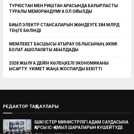
ТҮРКІСТАН МЕН РИШТАН АРАСЫНДА БАУЫРЛАСТЫҚ
ТУРАЛЫ МЕМОРАНДУМҒА ҚОЛ ҚОЙЫЛДЫ
БИЫЛ ЭЛЕКТР СТАНСАЛАРЫН ЖӨНДЕУГЕ 384 МЛРД
ТЕҢГЕ БӨЛІНДІ
МЕМЛЕКЕТ БАСШЫСЫ АТЫРАУ ОБЛЫСЫНЫҢ ӘКІМІ
БОЛАТ АҚШОЛАҚОВТЫ ҚАБЫЛДАДЫ
2028 ЖЫЛҒА ДЕЙІН КӨЛЕҢКЕЛІ ЭКОНОМИКАНЫ
ҚЫСҚАРТУ: ҮКІМЕТ ЖАҢА ЖОСПАРДЫ БЕКІТТІ
РЕДАКТОР ТАҢДАУЛАРЫ
ІШКІ ІСТЕР МИНИСТРЛІГІ АДАМ САУДАСЫНА
ҚАРСЫ ІС-ҚИМЫЛ ШАРАЛАРЫН КҮШЕЙТУДЕ