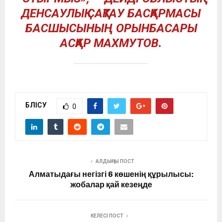
ДЕНСАУЛЫҚ САҚТАУ БАСҚАРМАСЫ
БАСШЫСЫНЫҢ ОРЫНБАСАРЫ
АСҚАР МАХМУТОВ.
БӨЛІСУ
0
АЛДЫҢҒЫ ПОСТ
Алматыдағы негізгі 6 көшенің құрылысы:
жобалар қай кезеңде
КЕЛЕСІ ПОСТ