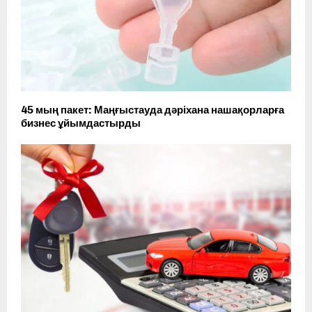
45 мың пакет: Маңғыстауда дәріхана нашақорларға
бизнес ұйымдастырды