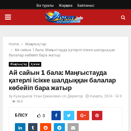
Біз туралы
Жарңама
Байланыс
PRIMARY
MENU
Home
Жаңалықтар
Ай сайын 1 бала: Маңғыстауда қатерлі ісікке шалдыққан
балалар көбейіп бара жатыр
Жаңалықтар
Қоғам
Ай сайын 1 бала: Маңғыстауда
қатерлі ісікке шалдыққан балалар
көбейіп бара жатыр
by
Куандыков Улан Ержанович Ux Директор
4 марта, 2024
0
464
БӨЛІСУ
0