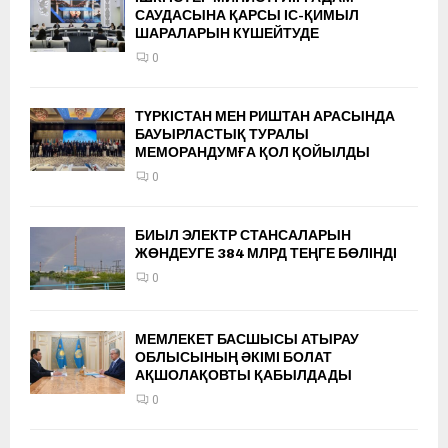
САУДАСЫНА ҚАРСЫ ІС-ҚИМЫЛ
ШАРАЛАРЫН КҮШЕЙТУДЕ
0
ТҮРКІСТАН МЕН РИШТАН АРАСЫНДА
БАУЫРЛАСТЫҚ ТУРАЛЫ
МЕМОРАНДУМҒА ҚОЛ ҚОЙЫЛДЫ
0
БИЫЛ ЭЛЕКТР СТАНСАЛАРЫН
ЖӨНДЕУГЕ 384 МЛРД ТЕҢГЕ БӨЛІНДІ
0
МЕМЛЕКЕТ БАСШЫСЫ АТЫРАУ
ОБЛЫСЫНЫҢ ӘКІМІ БОЛАТ
АҚШОЛАҚОВТЫ ҚАБЫЛДАДЫ
0