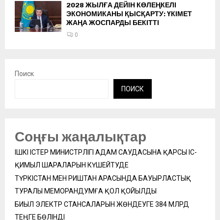
2028 ЖЫЛҒА ДЕЙІН КӨЛЕҢКЕЛІ
ЭКОНОМИКАНЫ ҚЫСҚАРТУ: ҮКІМЕТ
ЖАҢА ЖОСПАРДЫ БЕКІТТІ
0
Поиск
ПОИСК
Соңғы жаңалықтар
ІШКІ ІСТЕР МИНИСТРЛІГІ АДАМ САУДАСЫНА ҚАРСЫ ІС-
ҚИМЫЛ ШАРАЛАРЫН КҮШЕЙТУДЕ
ТҮРКІСТАН МЕН РИШТАН АРАСЫНДА БАУЫРЛАСТЫҚ
ТУРАЛЫ МЕМОРАНДУМҒА ҚОЛ ҚОЙЫЛДЫ
БИЫЛ ЭЛЕКТР СТАНСАЛАРЫН ЖӨНДЕУГЕ 384 МЛРД
ТЕҢГЕ БӨЛІНДІ