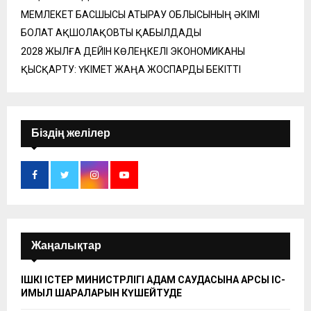
МЕМЛЕКЕТ БАСШЫСЫ АТЫРАУ ОБЛЫСЫНЫҢ ӘКІМІ
БОЛАТ АҚШОЛАҚОВТЫ ҚАБЫЛДАДЫ
2028 ЖЫЛҒА ДЕЙІН КӨЛЕҢКЕЛІ ЭКОНОМИКАНЫ
ҚЫСҚАРТУ: ҮКІМЕТ ЖАҢА ЖОСПАРДЫ БЕКІТТІ
Біздің желілер
Жаңалықтар
ІШКІ ІСТЕР МИНИСТРЛІГІ АДАМ САУДАСЫНА ҚАРСЫ ІС-
ҚИМЫЛ ШАРАЛАРЫН КҮШЕЙТУДЕ