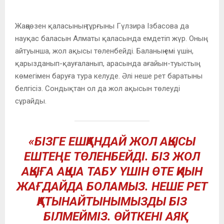
Жаңаөзен қаласының тұрғыны Гүлзира Ізбасова да
науқас баласын Алматы қаласында емдетіп жүр. Оның
айтуынша, жол ақысы төленбейді. Баланың емі үшін,
қарызданып-қауғаланып, арасында ағайын-туыстың
көмегімен баруға тура келуде. Әлі неше рет баратыны
белгісіз. Сондықтан ол да жол ақысын төлеуді
сұрайды.
«БІЗГЕ ЕШҚАНДАЙ ЖОЛ АҚЫСЫ
ЕШТЕҢЕ ТӨЛЕНБЕЙДІ. БІЗ ЖОЛ
АҚЫҒА АҚША ТАБУ ҮШІН ӨТЕ ҚИЫН
ЖАҒДАЙДА БОЛАМЫЗ. НЕШЕ РЕТ
ҚАТЫНАЙТЫНЫМЫЗДЫ БІЗ
БІЛМЕЙМІЗ. ӨЙТКЕНІ АЯҚ