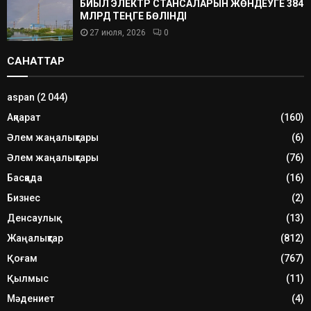
БИЫЛ ЭЛЕКТР СТАНСАЛАРЫН ЖӨНДЕУГЕ 384
МЛРД ТЕҢГЕ БӨЛІНДІ
27 июля, 2026
0
САНАТТАР
aspan
(2 044)
Ақпарат
(160)
Әлем жаңалықтары
(6)
Әлем жаңалықтары
(76)
Басқада
(16)
Бизнес
(2)
Денсаулық
(13)
Жаңалықтар
(812)
Қоғам
(767)
Қылмыс
(11)
Мәдениет
(4)