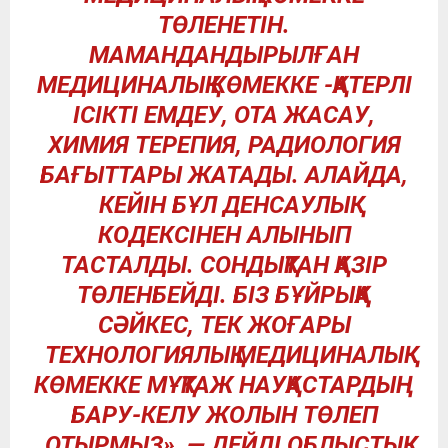
ТӨЛЕНЕТІН.
МАМАНДАНДЫРЫЛҒАН
МЕДИЦИНАЛЫҚ КӨМЕККЕ -ҚАТЕРЛІ
ІСІКТІ ЕМДЕУ, ОТА ЖАСАУ,
ХИМИЯ ТЕРЕПИЯ, РАДИОЛОГИЯ
БАҒЫТТАРЫ ЖАТАДЫ. АЛАЙДА,
КЕЙІН БҰЛ ДЕНСАУЛЫҚ
КОДЕКСІНЕН АЛЫНЫП
ТАСТАЛДЫ. СОНДЫҚТАН ҚАЗІР
ТӨЛЕНБЕЙДІ. БІЗ БҰЙРЫҚҚА
СӘЙКЕС, ТЕК ЖОҒАРЫ
ТЕХНОЛОГИЯЛЫҚ МЕДИЦИНАЛЫҚ
КӨМЕККЕ МҰҚТАЖ НАУҚАСТАРДЫҢ
БАРУ-КЕЛУ ЖОЛЫН ТӨЛЕП
ОТЫРМЫЗ», — ДЕЙДІ ОБЛЫСТЫҚ