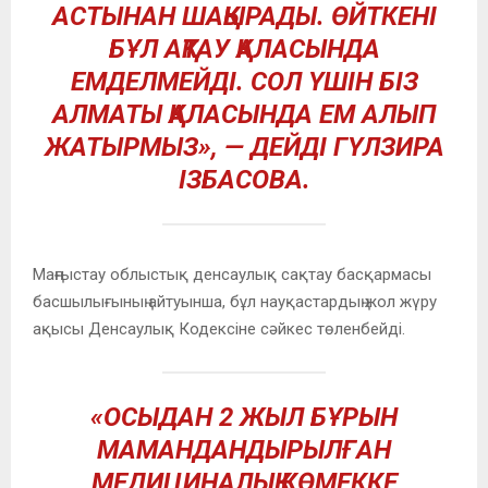
АСТЫНАН ШАҚЫРАДЫ. ӨЙТКЕНІ
БҰЛ АҚТАУ ҚАЛАСЫНДА
ЕМДЕЛМЕЙДІ. СОЛ ҮШІН БІЗ
АЛМАТЫ ҚАЛАСЫНДА ЕМ АЛЫП
ЖАТЫРМЫЗ», — ДЕЙДІ ГҮЛЗИРА
ІЗБАСОВА.
Маңғыстау облыстық денсаулық сақтау басқармасы
басшылығының айтуынша, бұл науқастардың жол жүру
ақысы Денсаулық Кодексіне сәйкес төленбейді.
«ОСЫДАН 2 ЖЫЛ БҰРЫН
МАМАНДАНДЫРЫЛҒАН
МЕДИЦИНАЛЫҚ КӨМЕККЕ