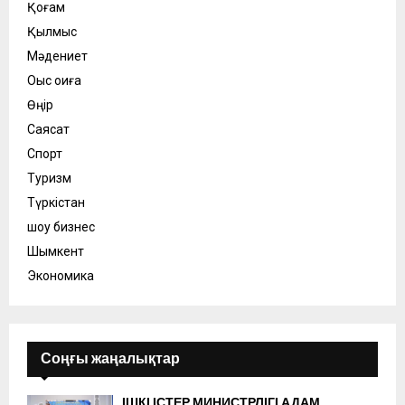
Қоғам
Қылмыс
Мәдениет
Оқыс оқиға
Өңір
Саясат
Спорт
Туризм
Түркістан
шоу бизнес
Шымкент
Экономика
Соңғы жаңалықтар
ІШКІ ІСТЕР МИНИСТРЛІГІ АДАМ