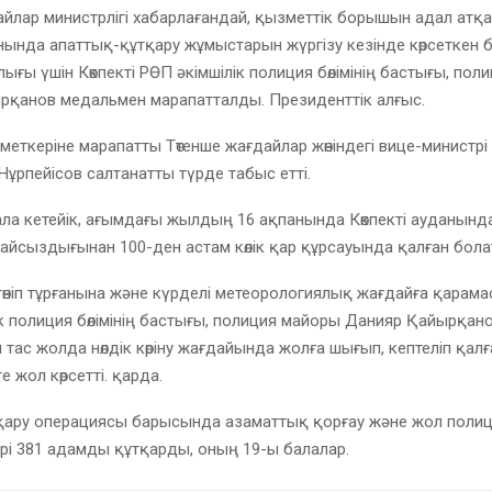
айлар министрлігі хабарлағандай, қызметтік борышын адал атқа
анында апаттық-құтқару жұмыстарын жүргізу кезінде көрсеткен
ығы үшін Көкпекті РӨП әкімшілік полиция бөлімінің бастығы, по
рқанов медальмен марапатталды. Президенттік алғыс.
еткеріне марапатты Төтенше жағдайлар жөніндегі вице-министрі
Нұрпейісов салтанатты түрде табыс етті.
сала кетейік, ағымдағы жылдың 16 ақпанында Көкпекті ауданынд
йсыздығынан 100-ден астам көлік қар құрсауында қалған бола
 төніп тұрғанына және күрделі метеорологиялық жағдайға қарамас
к полиция бөлімінің бастығы, полиция майоры Данияр Қайырқан
тас жолда нөлдік көріну жағдайында жолға шығып, кептеліп қалғ
е жол көрсетті. қарда.
қару операциясы барысында азаматтық қорғау және жол поли
рі 381 адамды құтқарды, оның 19-ы балалар.