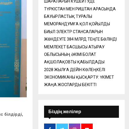
ШАРАЛАРЫН КҮШЕЙТУДЕ
ТҮРКІСТАН МЕН РИШТАН АРАСЫНДА
БАУЫРЛАСТЫҚ ТУРАЛЫ
МЕМОРАНДУМҒА ҚОЛ ҚОЙЫЛДЫ
БИЫЛ ЭЛЕКТР СТАНСАЛАРЫН
ЖӨНДЕУГЕ 384 МЛРД ТЕҢГЕ БӨЛІНДІ
МЕМЛЕКЕТ БАСШЫСЫ АТЫРАУ
ОБЛЫСЫНЫҢ ӘКІМІ БОЛАТ
АҚШОЛАҚОВТЫ ҚАБЫЛДАДЫ
2028 ЖЫЛҒА ДЕЙІН КӨЛЕҢКЕЛІ
ЭКОНОМИКАНЫ ҚЫСҚАРТУ: ҮКІМЕТ
ЖАҢА ЖОСПАРДЫ БЕКІТТІ
Біздің желілер
 білдірді,