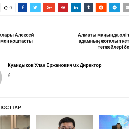
0
алары Алексей
Алматы маңында өлі 
мен қоштасты
адамның жоғалып кету
тегжейлері б
Куандыков Улан Ержанович Ux Директор
ПОСТТАР