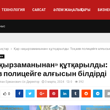
ТЕХНОЛОГИЯ
САЯСАТ
ӘЛЕМ ЖАҢАЛЫҚТАРЫ
БИЗНЕ
ныс
ықтар
Қар «ақырзаманынан» құтқарылды: Тоқаев полицейге алғысын
ғам
ақырзаманынан» құтқарылды:
в полицейге алғысын білдірді
лан Ержанович Ux Директор
3 марта, 2024
0
392
0