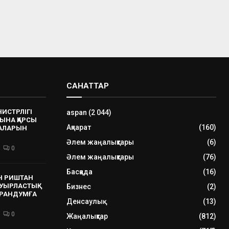
САНАТТАР
НИСТРЛІГІ
aspan
(2 044)
ЫНА ҚАРСЫ
Ақпарат
(160)
РАЛАРЫН
Әлем жаңалықтары
(6)
0
Әлем жаңалықтары
(76)
Басқада
(16)
Н РИШТАН
УЫРЛАСТЫҚ
Бизнес
(2)
РАНДУМҒА
Денсаулық
(13)
0
Жаңалықтар
(812)