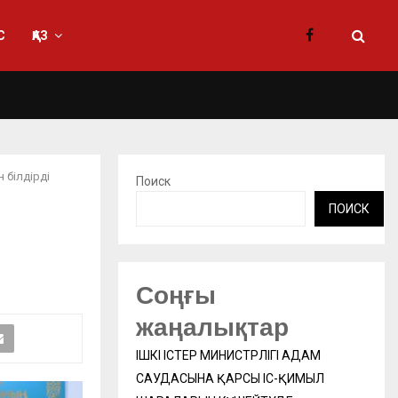
С
ҚАЗ
 білдірді
Поиск
ПОИСК
Соңғы
жаңалықтар
ІШКІ ІСТЕР МИНИСТРЛІГІ АДАМ
САУДАСЫНА ҚАРСЫ ІС-ҚИМЫЛ