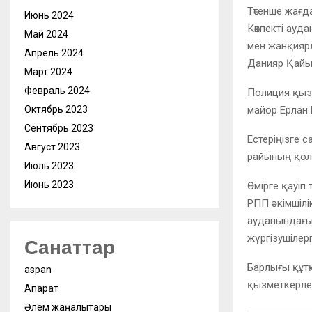
Төтенше жағд
Июнь 2024
Көкпекті ауд
Май 2024
мен жанқиярл
Апрель 2024
Данияр Қайы
Март 2024
Февраль 2024
Полиция қызм
Октябрь 2023
майор Ерлан 
Сентябрь 2023
Естеріңізге 
Август 2023
райының қола
Июль 2023
Июнь 2023
Өмірге қауіп
РПП әкімшілі
ауданындағы 
жүргізушілерг
Санаттар
Барлығы құт
aspan
қызметкерле
Ақпарат
Әлем жаңалықтары