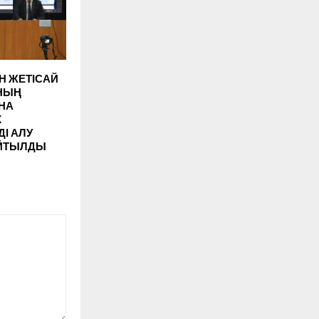
Н ЖЕТІСАЙ
НЫҢ
НА
К
ДІ АЛУ
ЙТЫЛДЫ