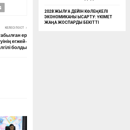
2028 ЖЫЛҒА ДЕЙІН КӨЛЕҢКЕЛІ
ЭКОНОМИКАНЫ ҚЫСҚАРТУ: ҮКІМЕТ
ЖАҢА ЖОСПАРДЫ БЕКІТТІ
КЕЛЕСІ ПОСТ
табылған ер
інің егжей-
елгілі болды