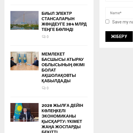
БИЫЛ ЭЛЕКТР
СТАНСАЛАРЫН
Save my na
ЖӨНДЕУГЕ 384 МЛРД
ТЕҢГЕ БӨЛІНДІ
0
МЕМЛЕКЕТ
БАСШЫСЫ АТЫРАУ
ОБЛЫСЫНЫҢ ӘКІМІ
БОЛАТ
АҚШОЛАҚОВТЫ
ҚАБЫЛДАДЫ
0
2028 ЖЫЛҒА ДЕЙІН
КӨЛЕҢКЕЛІ
ЭКОНОМИКАНЫ
ҚЫСҚАРТУ: ҮКІМЕТ
ЖАҢА ЖОСПАРДЫ
БЕКІТТІ