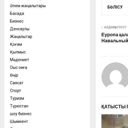
Әлем жаңалықтары
БӨЛІСУ
Басқада
Бизнес
АЛДЫҢҒЫ ПОСТ
Денсаулық
Еуропа қал
Жаңалықтар
Навальный
Қоғам
Қылмыс
Мәдениет
Оқыс оқиға
Өңір
Саясат
Спорт
Туризм
Түркістан
ҚАТЫСТЫ 
шоу бизнес
Шымкент