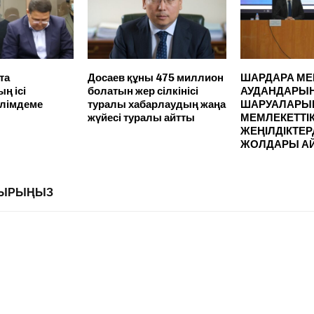
та
Досаев құны 475 миллион
ШАРДАРА МЕ
ң ісі
болатын жер сілкінісі
АУДАНДАРЫ
лімдеме
туралы хабарлаудың жаңа
ШАРУАЛАРЫ
жүйесі туралы айтты
МЕМЛЕКЕТТІ
ЖЕҢІЛДІКТЕР
ЖОЛДАРЫ А
ЛДЫРЫҢЫЗ