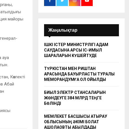
рғаны,
 батылдығы
лиция майоры
Жаңалықтар
 генерал-
ІШКІ ІСТЕР МИНИСТРЛІГІ АДАМ
САУДАСЫНА ҚАРСЫ ІС-ҚИМЫЛ
ШАРАЛАРЫН КҮШЕЙТУДЕ
а ауа
тын.
ТҮРКІСТАН МЕН РИШТАН
АРАСЫНДА БАУЫРЛАСТЫҚ ТУРАЛЫ
тан, Көкпекті
МЕМОРАНДУМҒА ҚОЛ ҚОЙЫЛДЫ
ов Абай
ан
БИЫЛ ЭЛЕКТР СТАНСАЛАРЫН
ЖӨНДЕУГЕ 384 МЛРД ТЕҢГЕ
БӨЛІНДІ
циясы
МЕМЛЕКЕТ БАСШЫСЫ АТЫРАУ
ОБЛЫСЫНЫҢ ӘКІМІ БОЛАТ
АҚШОЛАҚОВТЫ ҚАБЫЛДАДЫ