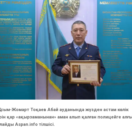
асым-Жомарт Тоқаев Абай ауданында жүзден астам көлік
рін қар «ақырзаманынан» аман алып қалған полицейге алғыс
айды Aspan.info тілшісі.