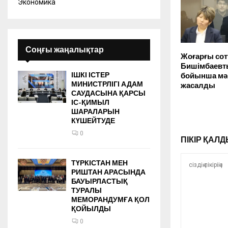
Экономика
Соңғы жаңалықтар
Жоғарғы сот
Бишімбаевты
ІШКІ ІСТЕР
бойынша мә
МИНИСТРЛІГІ АДАМ
жасалды
САУДАСЫНА ҚАРСЫ
ІС-ҚИМЫЛ
ШАРАЛАРЫН
КҮШЕЙТУДЕ
0
ПІКІР ҚА
ТҮРКІСТАН МЕН
РИШТАН АРАСЫНДА
БАУЫРЛАСТЫҚ
ТУРАЛЫ
МЕМОРАНДУМҒА ҚОЛ
ҚОЙЫЛДЫ
0