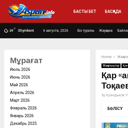
БАСТЫ БЕТ
БАСҚАДА
C
Shymkent
6 августа, 2026
Біз туралы
Жарңама
Байла
29
Home
Жаңал
Мұрағат
Жаңалықтар
Қо
Июль 2026
Қар «
Июнь 2026
Тоқае
Май 2026
Апрель 2026
by
Куандыков У
Март 2026
Февраль 2026
БӨЛІСУ
Январь 2026
Декабрь 2025