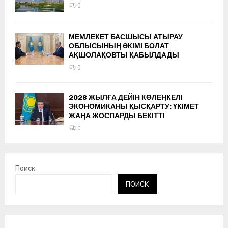
0
МЕМЛЕКЕТ БАСШЫСЫ АТЫРАУ
ОБЛЫСЫНЫҢ ӘКІМІ БОЛАТ
АҚШОЛАҚОВТЫ ҚАБЫЛДАДЫ
0
2028 ЖЫЛҒА ДЕЙІН КӨЛЕҢКЕЛІ
ЭКОНОМИКАНЫ ҚЫСҚАРТУ: ҮКІМЕТ
ЖАҢА ЖОСПАРДЫ БЕКІТТІ
0
Поиск
ПОИСК