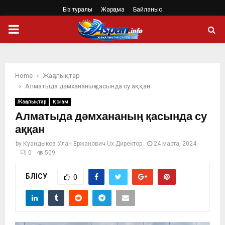
Біз туралы
Жарңама
Байланыс
PRIMARY
MENU
Home
Жаңалықтар
Алматыда дәмхананың қасында су аққан
Жаңалықтар
Қоғам
Алматыда дәмхананың қасында су
аққан
by
Куандыков Улан Ержанович Ux Директор
24 марта, 2024
0
509
БӨЛІСУ
0