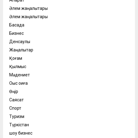
Әлем жаңалықтары
Әлем жаңалықтары
Басқада
Бизнес
Денсаулық
Жаңалықтар
Қоғам
Қылмыс
Мәдениет
Оқыс оқиға
Өңір
Саясат
Спорт
Туризм
Түркістан
шоу бизнес