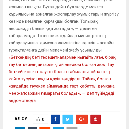
жағынан шықты. Бұған дейін бұл жерде мектеп
құрылысына арналған жоспарлау жұмыстарын жүргізу
кезінде көмілген құрғақшы болған. Топырақ
лессовидті балшыққа жатады «, — делінген
хабарламада. Төтенше жағдайлар министрлігінің
хабарлауынша, дәмхана әкімшілігіне көшкін жағдайы
тұрақталғанға дейін мекемені жабу ұсынылды.
«Беткейдің беті геоешеткалармен нығайтылған, бірақ
тау беткейінің айтарлықтай нығаюы болған жоқ. Тау
беткейі көшкін-қауіпті болып табылады, ойпаттың
қайта түсуіне нақты қауіп төндіреді. Тайғақ болған
жағдайда тәуекел аймағында төрт қабатты дәмхана
мен жапсаржай ғимараты болады «, — деп түйіндеді
ведомствода.
БӨЛІСУ
0