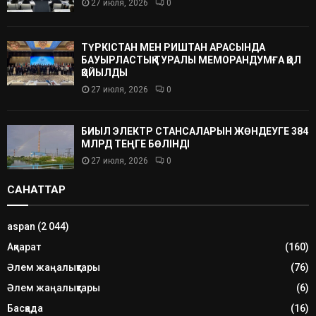
27 июля, 2026
0
ТҮРКІСТАН МЕН РИШТАН АРАСЫНДА
БАУЫРЛАСТЫҚ ТУРАЛЫ МЕМОРАНДУМҒА ҚОЛ
ҚОЙЫЛДЫ
27 июля, 2026
0
БИЫЛ ЭЛЕКТР СТАНСАЛАРЫН ЖӨНДЕУГЕ 384
МЛРД ТЕҢГЕ БӨЛІНДІ
27 июля, 2026
0
САНАТТАР
aspan
(2 044)
Ақпарат
(160)
Әлем жаңалықтары
(76)
Әлем жаңалықтары
(6)
Басқада
(16)