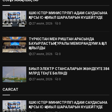
ІШКІ ІСТЕР МИНИСТРЛІГІ АДАМ САУДАСЫНА
ҚАРСЫ ІС-ҚИМЫЛ ШАРАЛАРЫН КҮШЕЙТУДЕ
27 июля, 2026
0
ТҮРКІСТАН МЕН РИШТАН АРАСЫНДА
БАУЫРЛАСТЫҚ ТУРАЛЫ МЕМОРАНДУМҒА ҚОЛ
ҚОЙЫЛДЫ
27 июля, 2026
0
БИЫЛ ЭЛЕКТР СТАНСАЛАРЫН ЖӨНДЕУГЕ 384
МЛРД ТЕҢГЕ БӨЛІНДІ
27 июля, 2026
0
САЯСАТ
ІШКІ ІСТЕР МИНИСТРЛІГІ АДАМ САУДАСЫНА
ҚАРСЫ ІС-ҚИМЫЛ ШАРАЛАРЫН КҮШЕЙТУДЕ