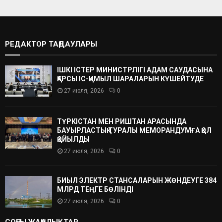
РЕДАКТОР ТАҢДАУЛАРЫ
ІШКІ ІСТЕР МИНИСТРЛІГІ АДАМ САУДАСЫНА
ҚАРСЫ ІС-ҚИМЫЛ ШАРАЛАРЫН КҮШЕЙТУДЕ
27 июля, 2026
0
ТҮРКІСТАН МЕН РИШТАН АРАСЫНДА
БАУЫРЛАСТЫҚ ТУРАЛЫ МЕМОРАНДУМҒА ҚОЛ
ҚОЙЫЛДЫ
27 июля, 2026
0
БИЫЛ ЭЛЕКТР СТАНСАЛАРЫН ЖӨНДЕУГЕ 384
МЛРД ТЕҢГЕ БӨЛІНДІ
27 июля, 2026
0
СОҢҒЫ ЖАҢАЛЫҚТАР