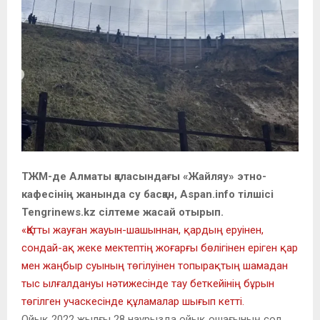
ТЖМ-де Алматы қаласындағы «Жайляу» этно-
кафесінің жанында су басқан, Aspan.info тілшісі
Tengrinews.kz сілтеме жасай отырып.
«Қатты жауған жауын-шашыннан, қардың еруінен,
сондай-ақ жеке мектептің жоғарғы бөлігінен еріген қар
мен жаңбыр суының төгілуінен топырақтың шамадан
тыс ылғалдануы нәтижесінде тау беткейінің бұрын
төгілген учаскесінде құламалар шығып кетті.
Ойық 2022 жылғы 28 наурызда ойық ошағының сол