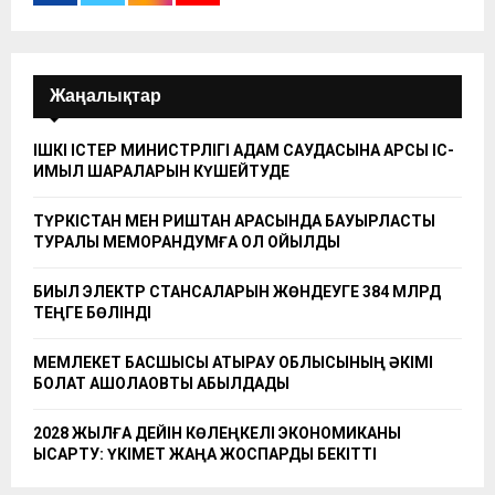
Жаңалықтар
ІШКІ ІСТЕР МИНИСТРЛІГІ АДАМ САУДАСЫНА ҚАРСЫ ІС-
ҚИМЫЛ ШАРАЛАРЫН КҮШЕЙТУДЕ
ТҮРКІСТАН МЕН РИШТАН АРАСЫНДА БАУЫРЛАСТЫҚ
ТУРАЛЫ МЕМОРАНДУМҒА ҚОЛ ҚОЙЫЛДЫ
БИЫЛ ЭЛЕКТР СТАНСАЛАРЫН ЖӨНДЕУГЕ 384 МЛРД
ТЕҢГЕ БӨЛІНДІ
МЕМЛЕКЕТ БАСШЫСЫ АТЫРАУ ОБЛЫСЫНЫҢ ӘКІМІ
БОЛАТ АҚШОЛАҚОВТЫ ҚАБЫЛДАДЫ
2028 ЖЫЛҒА ДЕЙІН КӨЛЕҢКЕЛІ ЭКОНОМИКАНЫ
ҚЫСҚАРТУ: ҮКІМЕТ ЖАҢА ЖОСПАРДЫ БЕКІТТІ