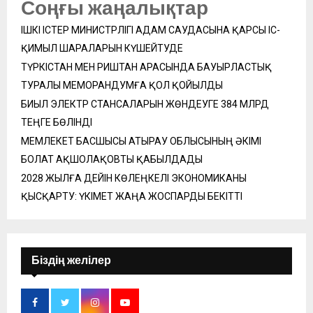
Соңғы жаңалықтар
ІШКІ ІСТЕР МИНИСТРЛІГІ АДАМ САУДАСЫНА ҚАРСЫ ІС-
ҚИМЫЛ ШАРАЛАРЫН КҮШЕЙТУДЕ
ТҮРКІСТАН МЕН РИШТАН АРАСЫНДА БАУЫРЛАСТЫҚ
ТУРАЛЫ МЕМОРАНДУМҒА ҚОЛ ҚОЙЫЛДЫ
БИЫЛ ЭЛЕКТР СТАНСАЛАРЫН ЖӨНДЕУГЕ 384 МЛРД
ТЕҢГЕ БӨЛІНДІ
МЕМЛЕКЕТ БАСШЫСЫ АТЫРАУ ОБЛЫСЫНЫҢ ӘКІМІ
БОЛАТ АҚШОЛАҚОВТЫ ҚАБЫЛДАДЫ
2028 ЖЫЛҒА ДЕЙІН КӨЛЕҢКЕЛІ ЭКОНОМИКАНЫ
ҚЫСҚАРТУ: ҮКІМЕТ ЖАҢА ЖОСПАРДЫ БЕКІТТІ
Біздің желілер