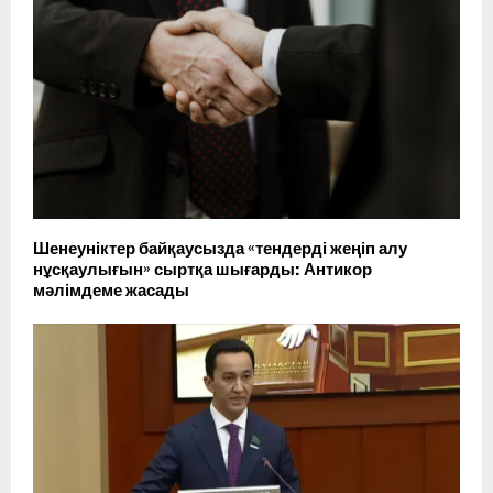
Шенеуніктер байқаусызда «тендерді жеңіп алу
нұсқаулығын» сыртқа шығарды: Антикор
мәлімдеме жасады