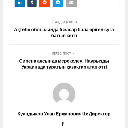
АЛДЫҢҒЫ ПОСТ
Ақтөбе облысында 4 жасар бала еріген суға
батып кетті
КЕЛЕСІ ПОСТ
Сирена аясында мерекелеу. Наурызды
Украинада тұратын қазақтар атап өтті
Куандыков Улан Ержанович Ux Директор