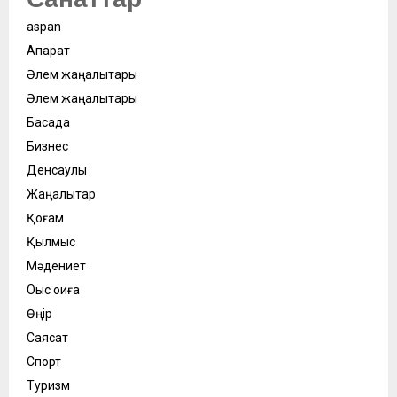
aspan
Ақпарат
Әлем жаңалықтары
Әлем жаңалықтары
Басқада
Бизнес
Денсаулық
Жаңалықтар
Қоғам
Қылмыс
Мәдениет
Оқыс оқиға
Өңір
Саясат
Спорт
Туризм