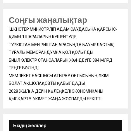
Соңғы жаңалықтар
ІШКІ ІСТЕР МИНИСТРЛІГІ АДАМ САУДАСЫНА ҚАРСЫ ІС-
ҚИМЫЛ ШАРАЛАРЫН КҮШЕЙТУДЕ
ТҮРКІСТАН МЕН РИШТАН АРАСЫНДА БАУЫРЛАСТЫҚ
ТУРАЛЫ МЕМОРАНДУМҒА ҚОЛ ҚОЙЫЛДЫ
БИЫЛ ЭЛЕКТР СТАНСАЛАРЫН ЖӨНДЕУГЕ 384 МЛРД
ТЕҢГЕ БӨЛІНДІ
МЕМЛЕКЕТ БАСШЫСЫ АТЫРАУ ОБЛЫСЫНЫҢ ӘКІМІ
БОЛАТ АҚШОЛАҚОВТЫ ҚАБЫЛДАДЫ
2028 ЖЫЛҒА ДЕЙІН КӨЛЕҢКЕЛІ ЭКОНОМИКАНЫ
ҚЫСҚАРТУ: ҮКІМЕТ ЖАҢА ЖОСПАРДЫ БЕКІТТІ
Біздің желілер