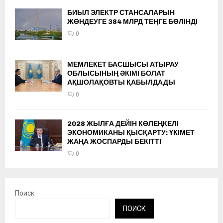
БИЫЛ ЭЛЕКТР СТАНСАЛАРЫН
ЖӨНДЕУГЕ 384 МЛРД ТЕҢГЕ БӨЛІНДІ
0
МЕМЛЕКЕТ БАСШЫСЫ АТЫРАУ
ОБЛЫСЫНЫҢ ӘКІМІ БОЛАТ
АҚШОЛАҚОВТЫ ҚАБЫЛДАДЫ
0
2028 ЖЫЛҒА ДЕЙІН КӨЛЕҢКЕЛІ
ЭКОНОМИКАНЫ ҚЫСҚАРТУ: ҮКІМЕТ
ЖАҢА ЖОСПАРДЫ БЕКІТТІ
0
Поиск
ПОИСК