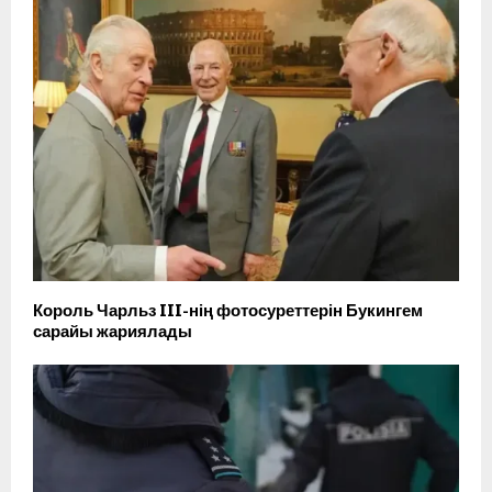
Король Чарльз III-нің фотосуреттерін Букингем
сарайы жариялады