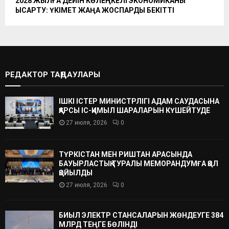
2028 ЖЫЛҒА ДЕЙІН КӨЛЕҢКЕЛІ ЭКОНОМИКАНЫ
ҚЫСҚАРТУ: ҮКІМЕТ ЖАҢА ЖОСПАРДЫ БЕКІТТІ
РЕДАКТОР ТАҢДАУЛАРЫ
ІШКІ ІСТЕР МИНИСТРЛІГІ АДАМ САУДАСЫНА
ҚАРСЫ ІС-ҚИМЫЛ ШАРАЛАРЫН КҮШЕЙТУДЕ
27 июля, 2026
0
ТҮРКІСТАН МЕН РИШТАН АРАСЫНДА
БАУЫРЛАСТЫҚ ТУРАЛЫ МЕМОРАНДУМҒА ҚОЛ
ҚОЙЫЛДЫ
27 июля, 2026
0
БИЫЛ ЭЛЕКТР СТАНСАЛАРЫН ЖӨНДЕУГЕ 384
МЛРД ТЕҢГЕ БӨЛІНДІ