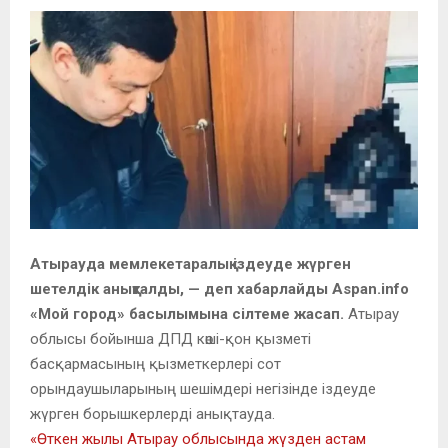
Атырауда мемлекетаралық іздеуде жүрген
шетелдік анықталды, — деп хабарлайды Aspan.info
«Мой город» басылымына сілтеме жасап.
Атырау
облысы бойынша ДПД көші-қон қызметі
басқармасының қызметкерлері сот
орындаушыларының шешімдері негізінде іздеуде
жүрген борышкерлерді анықтауда.
«Өткен жылы Атырау облысында жүзден астам