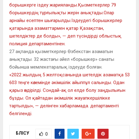
борышкерге іздеу жарияланды.Қызметкерлер 79
борышкердің тұрғылықты жерін анықтады.Олар
арнайы есептен шығарылды.Іздеудегі борышкерлер
қатарында азаматтармен қатар Қазақстан,
шетелдіктер де болды», — деп түсіндірді облыстық
полиция департаментінен.
27 ақпанда қызметкерлер Өзбекстан азаматын
анықтады. 32 жастағы әйел «борышкер» санаты
бойынша мемлекетаралық іздеуде болған.
«2022 жылдың 5 желтоқсанында шетелдік азаматқа 53
603 теңге көлемінде әкімшілік айыппұл салынды. Одан
қарыз өндірілді. Сондай-ақ ол елде болу заңдылығын
бұзды. Ол қайтадан әкімшілік жауапкершілікке
тартылды», — делінген хабарламада. департаменті
белгіленді.
БӨЛІСУ
0