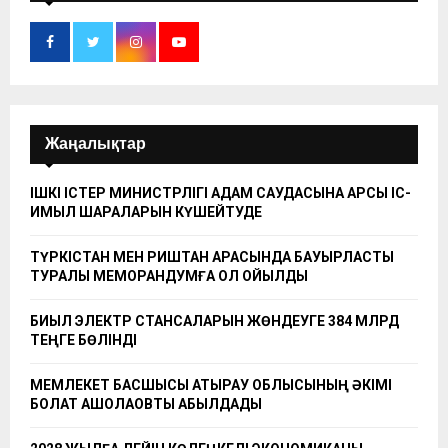
Жаңалықтар
ІШКІ ІСТЕР МИНИСТРЛІГІ АДАМ САУДАСЫНА ҚАРСЫ ІС-
ҚИМЫЛ ШАРАЛАРЫН КҮШЕЙТУДЕ
ТҮРКІСТАН МЕН РИШТАН АРАСЫНДА БАУЫРЛАСТЫҚ
ТУРАЛЫ МЕМОРАНДУМҒА ҚОЛ ҚОЙЫЛДЫ
БИЫЛ ЭЛЕКТР СТАНСАЛАРЫН ЖӨНДЕУГЕ 384 МЛРД
ТЕҢГЕ БӨЛІНДІ
МЕМЛЕКЕТ БАСШЫСЫ АТЫРАУ ОБЛЫСЫНЫҢ ӘКІМІ
БОЛАТ АҚШОЛАҚОВТЫ ҚАБЫЛДАДЫ