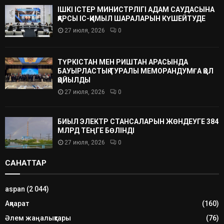
ІШКІ ІСТЕР МИНИСТРЛІГІ АДАМ САУДАСЫНА
ҚАРСЫ ІС-ҚИМЫЛ ШАРАЛАРЫН КҮШЕЙТУДЕ
27 июля, 2026
0
ТҮРКІСТАН МЕН РИШТАН АРАСЫНДА
БАУЫРЛАСТЫҚ ТУРАЛЫ МЕМОРАНДУМҒА ҚОЛ
ҚОЙЫЛДЫ
27 июля, 2026
0
БИЫЛ ЭЛЕКТР СТАНСАЛАРЫН ЖӨНДЕУГЕ 384
МЛРД ТЕҢГЕ БӨЛІНДІ
27 июля, 2026
0
САНАТТАР
aspan
(2 044)
Ақпарат
(160)
Әлем жаңалықтары
(76)