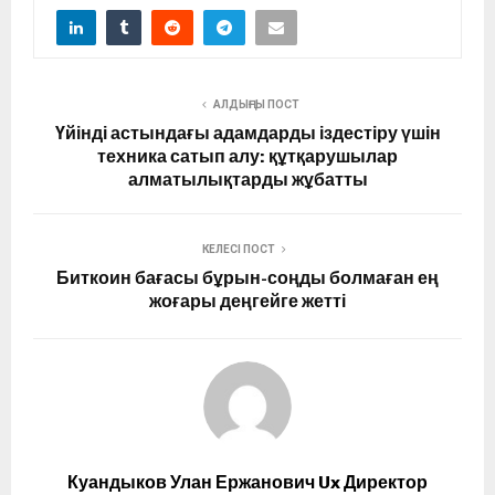
АЛДЫҢҒЫ ПОСТ
Үйінді астындағы адамдарды іздестіру үшін
техника сатып алу: құтқарушылар
алматылықтарды жұбатты
КЕЛЕСІ ПОСТ
Биткоин бағасы бұрын-соңды болмаған ең
жоғары деңгейге жетті
Куандыков Улан Ержанович Ux Директор