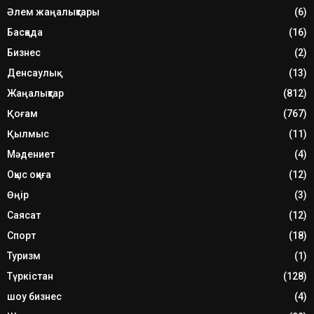
Әлем жаңалықтары
(6)
Басқада
(16)
Бизнес
(2)
Денсаулық
(13)
Жаңалықтар
(812)
Қоғам
(767)
Қылмыс
(11)
Мәдениет
(4)
Оқыс оқиға
(12)
Өңір
(3)
Саясат
(12)
Спорт
(18)
Туризм
(1)
Түркістан
(128)
шоу бизнес
(4)