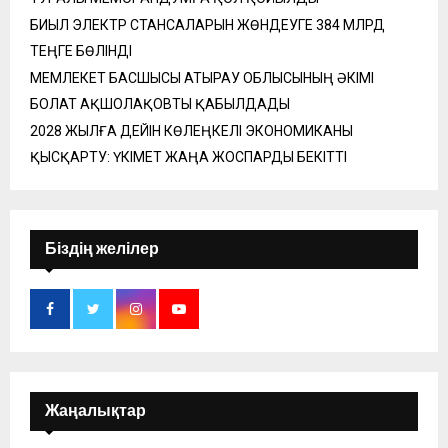
БИЫЛ ЭЛЕКТР СТАНСАЛАРЫН ЖӨНДЕУГЕ 384 МЛРД
ТЕҢГЕ БӨЛІНДІ
МЕМЛЕКЕТ БАСШЫСЫ АТЫРАУ ОБЛЫСЫНЫҢ ӘКІМІ
БОЛАТ АҚШОЛАҚОВТЫ ҚАБЫЛДАДЫ
2028 ЖЫЛҒА ДЕЙІН КӨЛЕҢКЕЛІ ЭКОНОМИКАНЫ
ҚЫСҚАРТУ: ҮКІМЕТ ЖАҢА ЖОСПАРДЫ БЕКІТТІ
Біздің желілер
Жаңалықтар