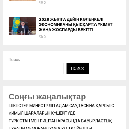
0
2028 ЖЫЛҒА ДЕЙІН КӨЛЕҢКЕЛІ
ЭКОНОМИКАНЫ ҚЫСҚАРТУ: ҮКІМЕТ
ЖАҢА ЖОСПАРДЫ БЕКІТТІ
0
Поиск
ПОИСК
Соңғы жаңалықтар
ІШКІ ІСТЕР МИНИСТРЛІГІ АДАМ САУДАСЫНА ҚАРСЫ ІС-
ҚИМЫЛ ШАРАЛАРЫН КҮШЕЙТУДЕ
ТҮРКІСТАН МЕН РИШТАН АРАСЫНДА БАУЫРЛАСТЫҚ
ТУРАЛЫ МЕМОРАНДУМҒА ҚОЛ ҚОЙЫЛДЫ