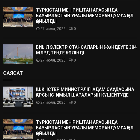
ТҮРКІСТАН МЕН РИШТАН АРАСЫНДА
БАУЫРЛАСТЫҚ ТУРАЛЫ МЕМОРАНДУМҒА ҚОЛ
ҚОЙЫЛДЫ
27 июля, 2026
0
БИЫЛ ЭЛЕКТР СТАНСАЛАРЫН ЖӨНДЕУГЕ 384
МЛРД ТЕҢГЕ БӨЛІНДІ
27 июля, 2026
0
САЯСАТ
ІШКІ ІСТЕР МИНИСТРЛІГІ АДАМ САУДАСЫНА
ҚАРСЫ ІС-ҚИМЫЛ ШАРАЛАРЫН КҮШЕЙТУДЕ
27 июля, 2026
0
ТҮРКІСТАН МЕН РИШТАН АРАСЫНДА
БАУЫРЛАСТЫҚ ТУРАЛЫ МЕМОРАНДУМҒА ҚОЛ
ҚОЙЫЛДЫ