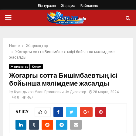
Біз туралы
Жарңама
Байланыс
PRIMARY
MENU
Home
Жаңалықтар
Жоғарғы сотта Бишімбаевтың ісі бойынша мәлімдеме
жасалды
Жаңалықтар
Қоғам
Жоғарғы сотта Бишімбаевтың ісі
бойынша мәлімдеме жасалды
by
Куандыков Улан Ержанович Ux Директор
28 марта, 2024
0
467
БӨЛІСУ
0