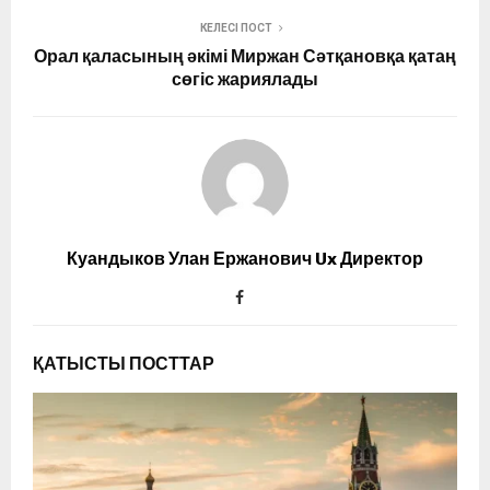
КЕЛЕСІ ПОСТ
Орал қаласының әкімі Миржан Сәтқановқа қатаң
сөгіс жариялады
Куандыков Улан Ержанович Ux Директор
ҚАТЫСТЫ ПОСТТАР