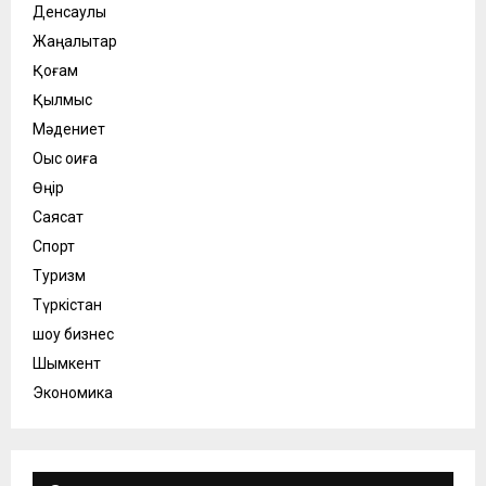
Денсаулық
Жаңалықтар
Қоғам
Қылмыс
Мәдениет
Оқыс оқиға
Өңір
Саясат
Спорт
Туризм
Түркістан
шоу бизнес
Шымкент
Экономика