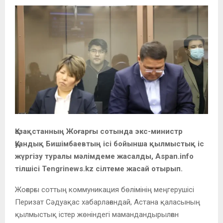
Қазақстанның Жоғарғы сотында экс-министр
Қуандық Бишімбаевтың ісі бойынша қылмыстық іс
жүргізу туралы мәлімдеме жасалды, Aspan.info
тілшісі Tengrinews.kz сілтеме жасай отырып.
Жоғарғы соттың коммуникация бөлімінің меңгерушісі
Перизат Сәдуақас хабарлағандай, Астана қаласының
қылмыстық істер жөніндегі мамандандырылған