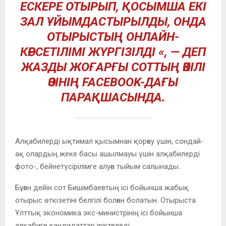
ЕСКЕРЕ ОТЫРЫП, ҚОСЫМША ЕКІ
ЗАЛ ҰЙЫМДАСТЫРЫЛДЫ, ОНДА
ОТЫРЫСТЫҢ ОНЛАЙН-
КӨРСЕТІЛІМІ ЖҮРГІЗІЛДІ «, — ДЕП
ЖАЗДЫ ЖОҒАРҒЫ СОТТЫҢ ӨКІЛІ
ӨЗІНІҢ FACEBOOK-ДАҒЫ
ПАРАҚШАСЫНДА.
Алқабилерді ықтимал қысымнан қорғау үшін, сондай-
ақ олардың жеке басы ашылмауы үшін алқабилерді
фото-, бейнетүсірілімге алуға тыйым салынады.
Бұған дейін сот Бишімбаевтың ісі бойынша жабық
отырыс өткізетіні белгілі болған болатын. Отырыста
Ұлттық экономика экс-министрінің ісі бойынша
алқабиге кандидаттар іріктеледі.