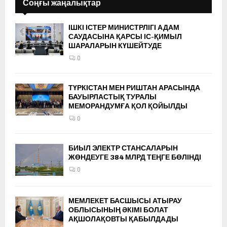
Соңғы жаңалықтар
ІШКІ ІСТЕР МИНИСТРЛІГІ АДАМ
САУДАСЫНА ҚАРСЫ ІС-ҚИМЫЛ
ШАРАЛАРЫН КҮШЕЙТУДЕ
0
ТҮРКІСТАН МЕН РИШТАН АРАСЫНДА
БАУЫРЛАСТЫҚ ТУРАЛЫ
МЕМОРАНДУМҒА ҚОЛ ҚОЙЫЛДЫ
0
БИЫЛ ЭЛЕКТР СТАНСАЛАРЫН
ЖӨНДЕУГЕ 384 МЛРД ТЕҢГЕ БӨЛІНДІ
0
МЕМЛЕКЕТ БАСШЫСЫ АТЫРАУ
ОБЛЫСЫНЫҢ ӘКІМІ БОЛАТ
АҚШОЛАҚОВТЫ ҚАБЫЛДАДЫ