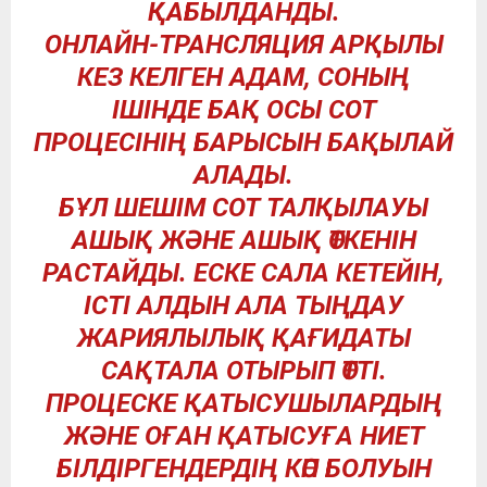
ҚАБЫЛДАНДЫ.
ОНЛАЙН-ТРАНСЛЯЦИЯ АРҚЫЛЫ
КЕЗ КЕЛГЕН АДАМ, СОНЫҢ
ІШІНДЕ БАҚ ОСЫ СОТ
ПРОЦЕСІНІҢ БАРЫСЫН БАҚЫЛАЙ
АЛАДЫ.
БҰЛ ШЕШІМ СОТ ТАЛҚЫЛАУЫ
АШЫҚ ЖӘНЕ АШЫҚ ӨТКЕНІН
РАСТАЙДЫ. ЕСКЕ САЛА КЕТЕЙІН,
ІСТІ АЛДЫН АЛА ТЫҢДАУ
ЖАРИЯЛЫЛЫҚ ҚАҒИДАТЫ
САҚТАЛА ОТЫРЫП ӨТТІ.
ПРОЦЕСКЕ ҚАТЫСУШЫЛАРДЫҢ
ЖӘНЕ ОҒАН ҚАТЫСУҒА НИЕТ
БІЛДІРГЕНДЕРДІҢ КӨП БОЛУЫН