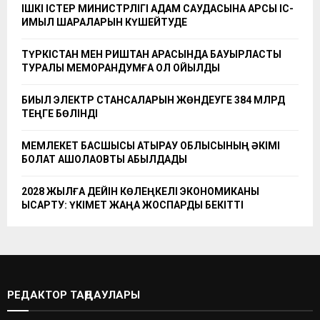
ІШКІ ІСТЕР МИНИСТРЛІГІ АДАМ САУДАСЫНА ҚАРСЫ ІС-
ҚИМЫЛ ШАРАЛАРЫН КҮШЕЙТУДЕ
ТҮРКІСТАН МЕН РИШТАН АРАСЫНДА БАУЫРЛАСТЫҚ
ТУРАЛЫ МЕМОРАНДУМҒА ҚОЛ ҚОЙЫЛДЫ
БИЫЛ ЭЛЕКТР СТАНСАЛАРЫН ЖӨНДЕУГЕ 384 МЛРД
ТЕҢГЕ БӨЛІНДІ
МЕМЛЕКЕТ БАСШЫСЫ АТЫРАУ ОБЛЫСЫНЫҢ ӘКІМІ
БОЛАТ АҚШОЛАҚОВТЫ ҚАБЫЛДАДЫ
2028 ЖЫЛҒА ДЕЙІН КӨЛЕҢКЕЛІ ЭКОНОМИКАНЫ
ҚЫСҚАРТУ: ҮКІМЕТ ЖАҢА ЖОСПАРДЫ БЕКІТТІ
РЕДАКТОР ТАҢДАУЛАРЫ