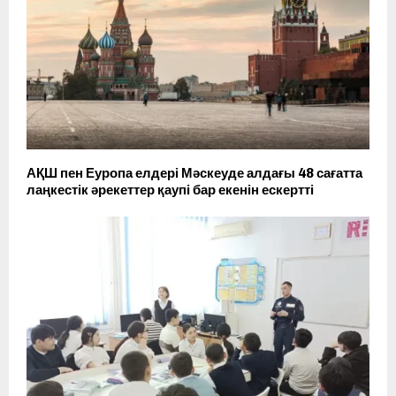
АҚШ пен Еуропа елдері Мәскеуде алдағы 48 сағатта
лаңкестік әрекеттер қаупі бар екенін ескертті