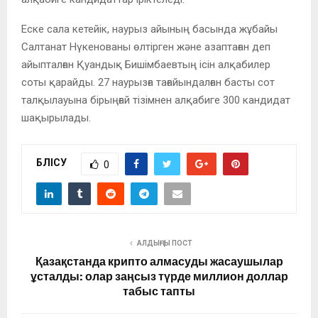
Еске сала кетейік, наурыз айының басында жұбайы
Салтанат Нүкенованы өлтірген және азаптаған деп
айыпталған Қуандық Бишімбаевтың ісін алқабилер
соты қарайды. 27 наурызға тағайындалған басты сот
талқылауына бірыңғай тізімнен алқабиге 300 кандидат
шақырылады.
БӨЛІСУ
0
АЛДЫҢҒЫ ПОСТ
Қазақстанда крипто алмасуды жасаушылар
ұсталды: олар заңсыз түрде миллион доллар
табыс тапты