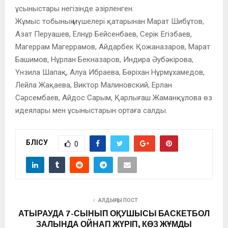
ұсыныстары негізінде әзірленген.
Жұмыс тобының мүшелері қатарынан Марат Шибұтов,
Азат Перуашев, Елнұр Бейсенбаев, Серік Егізбаев,
Магеррам Магеррамов, Айдарбек Қожаназаров, Марат
Башимов, Нұрлан Бекназаров, Индира Әубәкірова,
Үнзила Шапақ, Алуа Ибраева, Бөріхан Нұрмұхамедов,
Лейла Жақаева, Виктор Малиновский, Ерлан
Сәрсембаев, Айдос Сарым, Қарлығаш Жаманқұлова өз
идеялары мен ұсыныстарын ортаға салды.
БӨЛІСУ
0
АЛДЫҢҒЫ ПОСТ
АТЫРАУДА 7-СЫНЫП ОҚУШЫСЫ БАСКЕТБОЛ
ЗАЛЫНДА ОЙНАП ЖҮРІП, КӨЗ ЖҰМДЫ