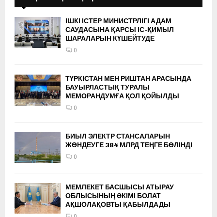
ІШКІ ІСТЕР МИНИСТРЛІГІ АДАМ
САУДАСЫНА ҚАРСЫ ІС-ҚИМЫЛ
ШАРАЛАРЫН КҮШЕЙТУДЕ
0
ТҮРКІСТАН МЕН РИШТАН АРАСЫНДА
БАУЫРЛАСТЫҚ ТУРАЛЫ
МЕМОРАНДУМҒА ҚОЛ ҚОЙЫЛДЫ
0
БИЫЛ ЭЛЕКТР СТАНСАЛАРЫН
ЖӨНДЕУГЕ 384 МЛРД ТЕҢГЕ БӨЛІНДІ
0
МЕМЛЕКЕТ БАСШЫСЫ АТЫРАУ
ОБЛЫСЫНЫҢ ӘКІМІ БОЛАТ
АҚШОЛАҚОВТЫ ҚАБЫЛДАДЫ
0