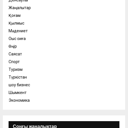
Денсаулық
Жаңалықтар
Қоғам
Қылмыс
Мәдениет
Оқыс оқиға
Өңір
Саясат
Спорт
Туризм
Түркістан
шоу бизнес
Шымкент
Экономика
Соңғы жаңалықтар