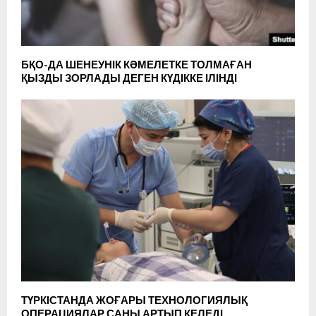
БҚО-ДА ШЕНЕУНІК КӘМЕЛЕТКЕ ТОЛМАҒАН
ҚЫЗДЫ ЗОРЛАДЫ ДЕГЕН КҮДІККЕ ІЛІНДІ
ТҮРКІСТАНДА ЖОҒАРЫ ТЕХНОЛОГИЯЛЫҚ
ОПЕРАЦИЯЛАР САНЫ АРТЫП КЕЛЕДІ