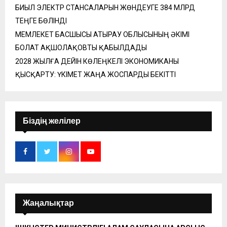
БИЫЛ ЭЛЕКТР СТАНСАЛАРЫН ЖӨНДЕУГЕ 384 МЛРД
ТЕҢГЕ БӨЛІНДІ
МЕМЛЕКЕТ БАСШЫСЫ АТЫРАУ ОБЛЫСЫНЫҢ ӘКІМІ
БОЛАТ АҚШОЛАҚОВТЫ ҚАБЫЛДАДЫ
2028 ЖЫЛҒА ДЕЙІН КӨЛЕҢКЕЛІ ЭКОНОМИКАНЫ
ҚЫСҚАРТУ: ҮКІМЕТ ЖАҢА ЖОСПАРДЫ БЕКІТТІ
Біздің желілер
Жаңалықтар