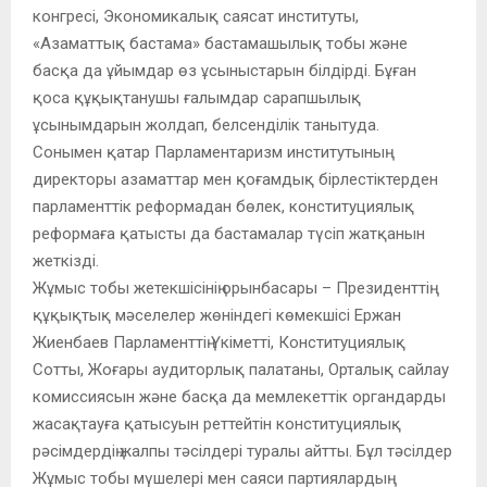
конгресі, Экономикалық саясат институты,
«Азаматтық бастама» бастамашылық тобы және
басқа да ұйымдар өз ұсыныстарын білдірді. Бұған
қоса құқықтанушы ғалымдар сарапшылық
ұсынымдарын жолдап, белсенділік танытуда.
Сонымен қатар Парламентаризм институтының
директоры азаматтар мен қоғамдық бірлестіктерден
парламенттік реформадан бөлек, конституциялық
реформаға қатысты да бастамалар түсіп жатқанын
жеткізді.
Жұмыс тобы жетекшісінің орынбасары – Президенттің
құқықтық мәселелер жөніндегі көмекшісі Ержан
Жиенбаев Парламенттің Үкіметті, Конституциялық
Сотты, Жоғары аудиторлық палатаны, Орталық сайлау
комиссиясын және басқа да мемлекеттік органдарды
жасақтауға қатысуын реттейтін конституциялық
рәсімдердің жалпы тәсілдері туралы айтты. Бұл тәсілдер
Жұмыс тобы мүшелері мен саяси партиялардың