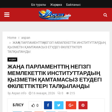
Біз туралы
Жарңама
Байланыс
PRIMARY
MENU
Home
aspan
ЖАҢА ПАРЛАМЕНТТІҢ НЕГІЗГІ МЕМЛЕКЕТТІК ИНСТИТУТТАРДЫҢ
ҚЫЗМЕТІН ҚАМТАМАСЫЗ ЕТУДЕГІ ӨКІЛЕТТІКТЕРІ
ТАЛҚЫЛАНДЫ
aspan
ЖАҢА ПАРЛАМЕНТТІҢ НЕГІЗГІ
МЕМЛЕКЕТТІК ИНСТИТУТТАРДЫҢ
ҚЫЗМЕТІН ҚАМТАМАСЫЗ ЕТУДЕГІ
ӨКІЛЕТТІКТЕРІ ТАЛҚЫЛАНДЫ
by
Aspan info
16 января, 2026
0
215
БӨЛІСУ
0