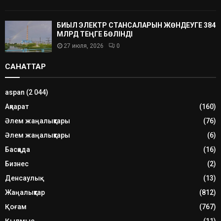
БИЫЛ ЭЛЕКТР СТАНСАЛАРЫН ЖӨНДЕУГЕ 384
МЛРД ТЕҢГЕ БӨЛІНДІ
27 июля, 2026
0
САНАТТАР
aspan
(2 044)
Ақпарат
(160)
Әлем жаңалықтары
(76)
Әлем жаңалықтары
(6)
Басқада
(16)
Бизнес
(2)
Денсаулық
(13)
Жаңалықтар
(812)
Қоғам
(767)
Қылмыс
(11)