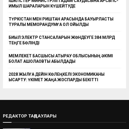
ІШКІ ІСТЕР МИНИСТРЛІГІ АДАМ САУДАСЫНА ҚАРСЫ ІС-
ҚИМЫЛ ШАРАЛАРЫН КҮШЕЙТУДЕ
ТҮРКІСТАН МЕН РИШТАН АРАСЫНДА БАУЫРЛАСТЫҚ
ТУРАЛЫ МЕМОРАНДУМҒА ҚОЛ ҚОЙЫЛДЫ
БИЫЛ ЭЛЕКТР СТАНСАЛАРЫН ЖӨНДЕУГЕ 384 МЛРД
ТЕҢГЕ БӨЛІНДІ
МЕМЛЕКЕТ БАСШЫСЫ АТЫРАУ ОБЛЫСЫНЫҢ ӘКІМІ
БОЛАТ АҚШОЛАҚОВТЫ ҚАБЫЛДАДЫ
2028 ЖЫЛҒА ДЕЙІН КӨЛЕҢКЕЛІ ЭКОНОМИКАНЫ
ҚЫСҚАРТУ: ҮКІМЕТ ЖАҢА ЖОСПАРДЫ БЕКІТТІ
РЕДАКТОР ТАҢДАУЛАРЫ