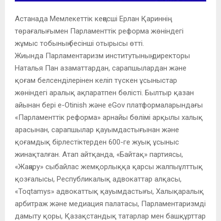
Астанада Мемлекеттік кеңесші Ерлан Қариннің
төрағалығымен Парламенттік реформа жөніндегі
жұмыс тобының бесінші отырысы өтті.
Жиында Парламентаризм институтының директоры
Наталья Пан азаматтардан, сарапшылардан және
қоғам белсенділерінен келіп түскен ұсыныстар
жөніндегі аралық ақпаратпен бөлісті. Былтыр қазан
айынан бері e-Otinish және eGov платформаларындағы
«Парламенттік реформа» арнайы бөлімі арқылы халық
арасынан, сарапшылар қауымдастығынан және
қоғамдық бірлестіктерден 600-ге жуық ұсыныс
жинақталған. Атап айтқанда, «Байтақ» партиясы,
«Жаңару» сыбайлас жемқорлыққа қарсы жалпыұлттық
қозғалысы, Республикалық адвокаттар алқасы,
«Toqtamys» адвокаттық қауымдастығы, Халықаралық
арбитраж және медиация палатасы, Парламентаризмді
дамыту қоры, Қазақстандық татарлар мен башқұрттар