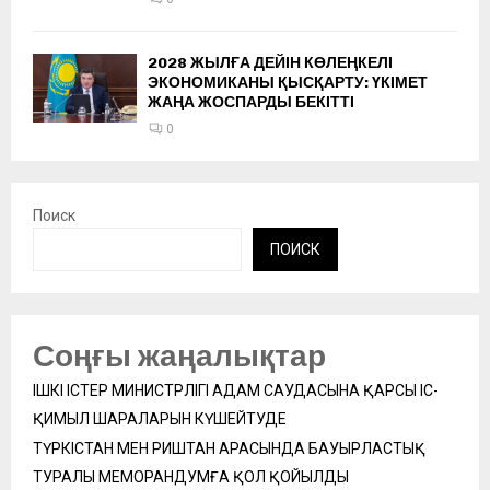
2028 ЖЫЛҒА ДЕЙІН КӨЛЕҢКЕЛІ
ЭКОНОМИКАНЫ ҚЫСҚАРТУ: ҮКІМЕТ
ЖАҢА ЖОСПАРДЫ БЕКІТТІ
0
Поиск
ПОИСК
Соңғы жаңалықтар
ІШКІ ІСТЕР МИНИСТРЛІГІ АДАМ САУДАСЫНА ҚАРСЫ ІС-
ҚИМЫЛ ШАРАЛАРЫН КҮШЕЙТУДЕ
ТҮРКІСТАН МЕН РИШТАН АРАСЫНДА БАУЫРЛАСТЫҚ
ТУРАЛЫ МЕМОРАНДУМҒА ҚОЛ ҚОЙЫЛДЫ