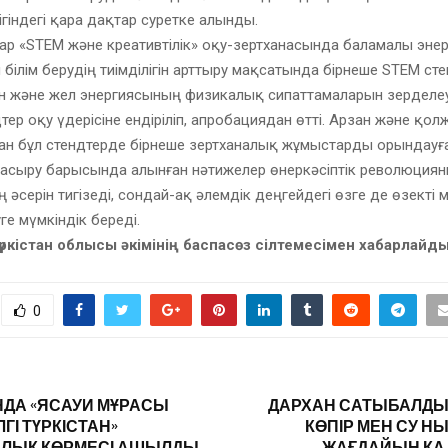
лігіндегі қара дақтар суретке алынды.
р «STEM және креативтілік» оқу-зертханасында баламалы энер
білім берудің тиімділігін арттыру мақсатында бірнеше STEM стен
н және жел энергиясының физикалық сипаттамаларын зерделеу
дтер оқу үдерісіне ендіріліп, апробациядан өтті. Арзан және қол
ан бұл стендтерде бірнеше зертханалық жұмыстарды орындауғ
асыру барысында алынған нәтижелер өнеркәсіптік революцияны
ң әсерін тигізеді, сондай-ақ әлемдік деңгейдегі өзге де өзекті
ге мүмкіндік береді.
Түркістан облысы әкімінің баспасөз сілтемесімен хабарлайд
0
НДА «ЯСАУИ МҰРАСЫ
ДАРХАН САТЫБАЛДЫ 
ГІ ТҮРКІСТАН»
КӨПІР МЕН СУ 
ЛЫҚ КӨРМЕСІ АШЫЛДЫ
ЖАҒДАЙЫН Қ