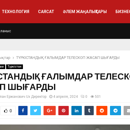
ТЕХНОЛОГИЯ
САЯСАТ
ӘЛЕМ ЖАҢАЛЫҚТАРЫ
БИЗНЕ
йланыс
ықтар
ТҮРКІСТАНДЫҚ ҒАЛЫМДАР ТЕЛЕСКОП ЖАСАП ШЫҒАРДЫ
ғам
Түркістан
ІСТАНДЫҚ ҒАЛЫМДАР ТЕЛЕС
П ШЫҒАРДЫ
лан Ержанович Ux Директор
4 апреля, 2024
0
501
0