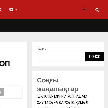
С
ҚАЗ
Поиск
ПОИСК
КОП
Соңғы
жаңалықтар
ІШКІ ІСТЕР МИНИСТРЛІГІ АДАМ
САУДАСЫНА ҚАРСЫ ІС-ҚИМЫЛ