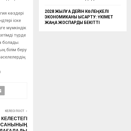
2028 ЖЫЛҒА ДЕЙІН КӨЛЕҢКЕЛІ
гия көздері
ЭКОНОМИКАНЫ ҚЫСҚАРТУ: ҮКІМЕТ
дтері іске
ЖАҢА ЖОСПАРДЫ БЕКІТТІ
ге мүмкіндік
жетімді түрде
а болады.
ң білім беру
 мәселелердің
ы
КЕЛЕСІ ПОСТ
КЕЛЕСТЕГІ
НЫСАНЫНЫҢ
АДАҒАЛАДЫ