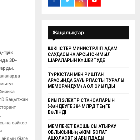
Жаңалықтар
ІШКІ ІСТЕР МИНИСТРЛІГІ АДАМ
-түрік
САУДАСЫНА ҚАРСЫ ІС-ҚИМЫЛ
нда 3D-
ШАРАЛАРЫН КҮШЕЙТУДЕ
ғарды.
ТҮРКІСТАН МЕН РИШТАН
салаларда
АРАСЫНДА БАУЫРЛАСТЫҚ ТУРАЛЫ
амыту»
МЕМОРАНДУМҒА ҚОЛ ҚОЙЫЛДЫ
 Физика
hD Бақытжан
БИЫЛ ЭЛЕКТР СТАНСАЛАРЫН
ЖӨНДЕУГЕ 384 МЛРД ТЕҢГЕ
кторант
БӨЛІНДІ
.
ысына сәйкес
МЕМЛЕКЕТ БАСШЫСЫ АТЫРАУ
ы
ОБЛЫСЫНЫҢ ӘКІМІ БОЛАТ
н айдың бізге
АҚШОЛАҚОВТЫ ҚАБЫЛДАДЫ