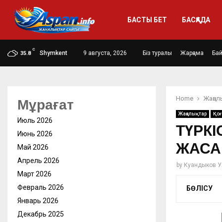
БАСТЫ БЕТ
БАСҚАДА
C
Shymkent
9 августа, 2026
Біз туралы
Жарңама
Ба
35.8
Home
Жаңал
Мұрағат
Жаңалықтар
Қо
Июль 2026
ТҮРК
Июнь 2026
ЖАСА
Май 2026
Апрель 2026
by
Куандыков У
Март 2026
Февраль 2026
БӨЛІСУ
Январь 2026
Декабрь 2025