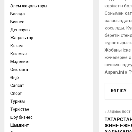
көрінетін бө
Әлем жаңалықтары
Сонымен қата
Басқада
саласындағы 
Бизнес
қосылды. Кү
Денсаулық
беретін стен
Жаңалықтар
құрастырылғ
Қоғам
Жобаны іске 
Қылмыс
жүйелеріне о
Мәдениет
шешімін іздеу
Оқыс оқиға
Aspan.info 
Өңір
Саясат
БӨЛІСУ
Спорт
Туризм
Түркістан
АЛДЫҢҒЫ ПОСТ
шоу бизнес
ТАТАРСТА
ЖӘНЕ ЕЖЕЛ
Шымкент
ХАЛЫҚАРА