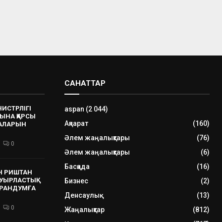
САНАТТАР
НИСТРЛІГІ
aspan
(2 044)
ЫНА ҚАРСЫ
Ақпарат
(160)
РАЛАРЫН
Әлем жаңалықтары
(76)
0
Әлем жаңалықтары
(6)
Басқада
(16)
Н РИШТАН
УЫРЛАСТЫҚ
Бизнес
(2)
РАНДУМҒА
Денсаулық
(13)
0
Жаңалықтар
(812)