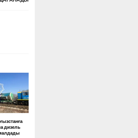
рғызстанға
на дизель
малдады