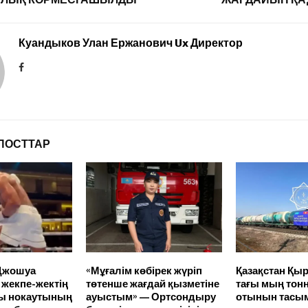
Куандыков Улан Ержанович Ux Директор
ПОСТТАР
 Джошуа
«Мұғалім көбірек жүріп
Қазақстан Қы
жекпе-жектің
төтенше жағдай қызметіне
тағы мың тон
ы нокаутының
ауыстым» — Ортсондыру
отынын тасы