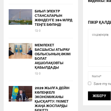
видеосы: ж
БИЫЛ ЭЛЕКТР
СТАНСАЛАРЫН
ЖӨНДЕУГЕ 384 МЛРД
ПІКІР ҚА
ТЕҢГЕ БӨЛІНДІ
0
МЕМЛЕКЕТ
БАСШЫСЫ АТЫРАУ
ОБЛЫСЫНЫҢ ӘКІМІ
БОЛАТ
АҚШОЛАҚОВТЫ
ҚАБЫЛДАДЫ
0
Save my na
2028 ЖЫЛҒА ДЕЙІН
КӨЛЕҢКЕЛІ
ЭКОНОМИКАНЫ
ҚЫСҚАРТУ: ҮКІМЕТ
ЖАҢА ЖОСПАРДЫ
БЕКІТТІ