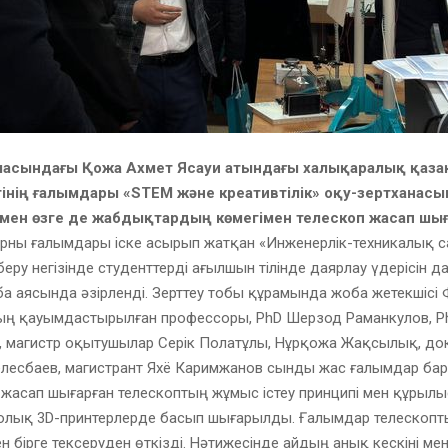
аласындағы Қожа Ахмет Ясауи атындағы халықаралық қазақ
інің ғалымдары «STEM және креативтілік» оқу-зертханасы
 мен өзге де жабдықтардың көмегімен телескоп жасап шы
 орны ғалымдары іске асырып жатқан «Инженерлік-техникалық 
беру негізінде студенттерді ағылшын тілінде даярлау үдерісін д
а аясында әзірленді. Зерттеу тобы құрамында жоба жетекшісі
ң қауымдастырылған профессоры, PhD Шерзод Раманкулов, P
, магистр оқытушылар Серік Полатұлы, Нұрқожа Жақсылық, до
елесбаев, магистрант Яхё Каримжанов сынды жас ғалымдар бар
 жасап шығарған телескоптың жұмыс істеу принципі мен құрыл
толық 3D-принтерлерде басып шығарылды. Ғалымдар телескопт
н бірге тексеруден өткізді. Нәтижесінде айдың анық кескіні ме