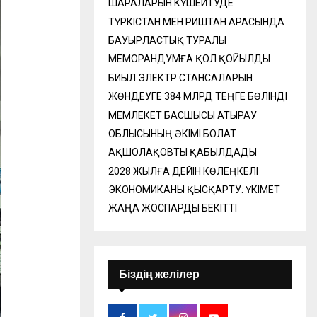
ШАРАЛАРЫН КҮШЕЙТУДЕ
ТҮРКІСТАН МЕН РИШТАН АРАСЫНДА
БАУЫРЛАСТЫҚ ТУРАЛЫ
МЕМОРАНДУМҒА ҚОЛ ҚОЙЫЛДЫ
БИЫЛ ЭЛЕКТР СТАНСАЛАРЫН
ЖӨНДЕУГЕ 384 МЛРД ТЕҢГЕ БӨЛІНДІ
МЕМЛЕКЕТ БАСШЫСЫ АТЫРАУ
ОБЛЫСЫНЫҢ ӘКІМІ БОЛАТ
АҚШОЛАҚОВТЫ ҚАБЫЛДАДЫ
2028 ЖЫЛҒА ДЕЙІН КӨЛЕҢКЕЛІ
ЭКОНОМИКАНЫ ҚЫСҚАРТУ: ҮКІМЕТ
ЖАҢА ЖОСПАРДЫ БЕКІТТІ
Біздің желілер