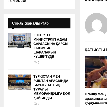
Экономика
Соңғы жаңалықтар
ІШКІ ІСТЕР
МИНИСТРЛІГІ АДАМ
САУДАСЫНА ҚАРСЫ
ІС-ҚИМЫЛ
ҚАТЫСТЫ 
ШАРАЛАРЫН
КҮШЕЙТУДЕ
0
ТҮРКІСТАН МЕН
РИШТАН АРАСЫНДА
БАУЫРЛАСТЫҚ
ТУРАЛЫ
МЕМОРАНДУМҒА ҚОЛ
Нганну мен
ҚОЙЫЛДЫ
арасындағы 
қорқынышт
0