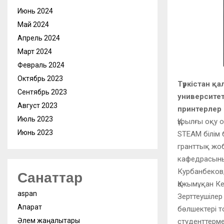
Июнь 2024
Май 2024
Апрель 2024
Март 2024
Февраль 2024
Октябрь 2023
Түркістан қ
Сентябрь 2023
университет
Август 2023
принтерлер
Июль 2023
Құрылғы оқу
Июнь 2023
STEAM білім 
гранттық жоб
кафедрасыны
Курбанбеков
Санаттар
Қажымұқан К
aspan
Зерттеушілер
Ақпарат
бөлшектері 
Әлем жаңалықтары
студенттерме