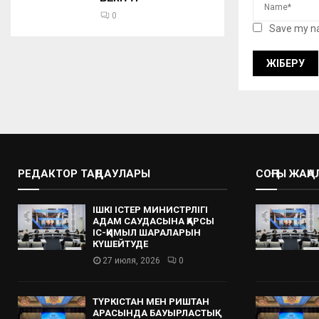
0
Save my na
РЕДАКТОР ТАҢДАУЛАРЫ
СОҢҒЫ ЖАҢ
ІШКІ ІСТЕР МИНИСТРЛІГІ
АДАМ САУДАСЫНА ҚАРСЫ
ІС-ҚИМЫЛ ШАРАЛАРЫН
КҮШЕЙТУДЕ
27 июля, 2026
0
ТҮРКІСТАН МЕН РИШТАН
АРАСЫНДА БАУЫРЛАСТЫҚ