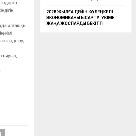
ғындарға
ндігін
2028 ЖЫЛҒА ДЕЙІН КӨЛЕҢКЕЛІ
ЭКОНОМИКАНЫ ҚЫСҚАРТУ: ҮКІМЕТ
ЖАҢА ЖОСПАРДЫ БЕКІТТІ
када алғашқы
 өнімі
раптандыру,
рттырып,
ы