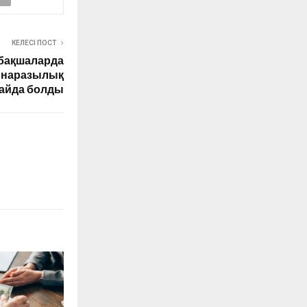
КЕЛЕСІ ПОСТ
абақшаларда
а наразылық
айда болды