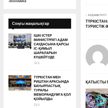
Экономика
АЛДЫҢҒЫ ПОСТ
ТҮРКІСТА
Соңғы жаңалықтар
ТУРИСТІК 
ІШКІ ІСТЕР
МИНИСТРЛІГІ АДАМ
САУДАСЫНА ҚАРСЫ
ІС-ҚИМЫЛ
ШАРАЛАРЫН
КҮШЕЙТУДЕ
0
ТҮРКІСТАН МЕН
РИШТАН АРАСЫНДА
ҚАТЫСТЫ 
БАУЫРЛАСТЫҚ
ТУРАЛЫ
МЕМОРАНДУМҒА ҚОЛ
ҚОЙЫЛДЫ
0