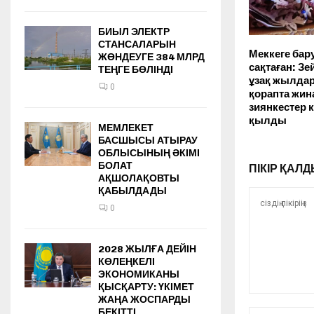
БИЫЛ ЭЛЕКТР
СТАНСАЛАРЫН
Меккеге бар
ЖӨНДЕУГЕ 384 МЛРД
сақтаған: Зе
ТЕҢГЕ БӨЛІНДІ
ұзақ жылда
0
қорапта жин
зиянкестер к
қылды
МЕМЛЕКЕТ
БАСШЫСЫ АТЫРАУ
ОБЛЫСЫНЫҢ ӘКІМІ
БОЛАТ
ПІКІР ҚА
АҚШОЛАҚОВТЫ
ҚАБЫЛДАДЫ
0
2028 ЖЫЛҒА ДЕЙІН
КӨЛЕҢКЕЛІ
ЭКОНОМИКАНЫ
ҚЫСҚАРТУ: ҮКІМЕТ
ЖАҢА ЖОСПАРДЫ
БЕКІТТІ