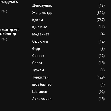
РАНДУМҒА
Денсаулық
(13)
0
Жаңалықтар
(812)
Қоғам
(767)
Қылмыс
(11)
 ЖӨНДЕУГЕ
Е БӨЛІНДІ
Мәдениет
(4)
0
Оқыс оқиға
(12)
Өңір
(3)
Саясат
(12)
Спорт
(18)
Туризм
(1)
Түркістан
(128)
шоу бизнес
(4)
Шымкент
(92)
Экономика
(18)