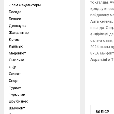
тоқталды. Ау
Әлем жаңалықтары
қолдау көрсе
Басқада
пайдалану ма
Бизнес
Айта кетейі
Денсаулық
орында. Соңғы
Жаңалықтар
өндіріледі д
Қоғам
салаға озық 
Қылмыс
2024 жылы ау
873,6 мың ге
Мәдениет
Aspan.info 
Оқыс оқиға
Өңір
Саясат
Спорт
Туризм
Түркістан
шоу бизнес
Шымкент
БӨЛІСУ