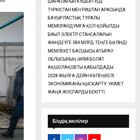
ШАРАЛАРЫН КҮШЕЙТУДЕ
ТҮРКІСТАН МЕН РИШТАН АРАСЫНДА
БАУЫРЛАСТЫҚ ТУРАЛЫ
МЕМОРАНДУМҒА ҚОЛ ҚОЙЫЛДЫ
БИЫЛ ЭЛЕКТР СТАНСАЛАРЫН
ЖӨНДЕУГЕ 384 МЛРД ТЕҢГЕ БӨЛІНДІ
МЕМЛЕКЕТ БАСШЫСЫ АТЫРАУ
ОБЛЫСЫНЫҢ ӘКІМІ БОЛАТ
АҚШОЛАҚОВТЫ ҚАБЫЛДАДЫ
2028 ЖЫЛҒА ДЕЙІН КӨЛЕҢКЕЛІ
ЭКОНОМИКАНЫ ҚЫСҚАРТУ: ҮКІМЕТ
ЖАҢА ЖОСПАРДЫ БЕКІТТІ
Біздің желілер