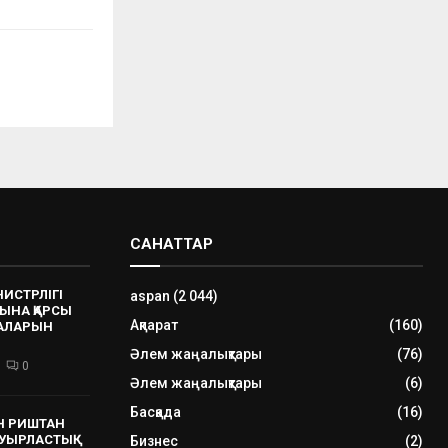
САНАТТАР
НИСТРЛІГІ
aspan
(2 044)
ЫНА ҚАРСЫ
Ақпарат
(160)
РАЛАРЫН
Әлем жаңалықтары
(76)
0
Әлем жаңалықтары
(6)
Басқада
(16)
Н РИШТАН
УЫРЛАСТЫҚ
Бизнес
(2)