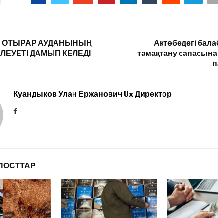
Н: ОТЫРАР АУДАНЫНЫҢ
Ақтөбедегі бал
ӘЛЕУЕТІ ДАМЫП КЕЛЕДІ
тамақтану сапасын
п
Куандыков Улан Ержанович Ux Директор
ПОСТТАР