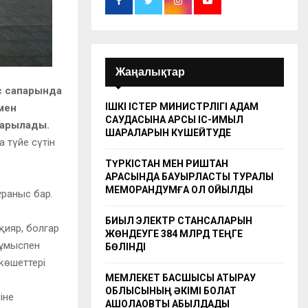
Жаңалықтар
с сапарында
ІШКІ ІСТЕР МИНИСТРЛІГІ АДАМ
мен
САУДАСЫНА ҚАРСЫ ІС-ҚИМЫЛ
ғарылады.
ШАРАЛАРЫН КҮШЕЙТУДЕ
 түйе сүтін
ТҮРКІСТАН МЕН РИШТАН
АРАСЫНДА БАУЫРЛАСТЫҚ ТУРАЛЫ
МЕМОРАНДУМҒА ҚОЛ ҚОЙЫЛДЫ
ұраныс бар.
БИЫЛ ЭЛЕКТР СТАНСАЛАРЫН
қияр, болгар
ЖӨНДЕУГЕ 384 МЛРД ТЕҢГЕ
жұмыспен
БӨЛІНДІ
көшеттері
МЕМЛЕКЕТ БАСШЫСЫ АТЫРАУ
ОБЛЫСЫНЫҢ ӘКІМІ БОЛАТ
іне
АҚШОЛАҚОВТЫ ҚАБЫЛДАДЫ