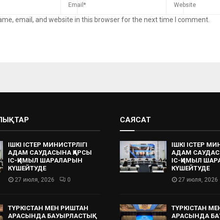
me, email, and website in this browser for the next time I comment.
АЛЫҚТАР
САЯСАТ
ІШКІ ІСТЕР МИНИСТРЛІГІ
ІШКІ ІСТЕР МИ
АДАМ САУДАСЫНА ҚАРСЫ
АДАМ САУДАС
ІС-ҚИМЫЛ ШАРАЛАРЫН
ІС-ҚИМЫЛ ША
КҮШЕЙТУДЕ
КҮШЕЙТУДЕ
27 июля, 2026
0
27 июля, 2026
ТҮРКІСТАН МЕН РИШТАН
ТҮРКІСТАН МЕ
АРАСЫНДА БАУЫРЛАСТЫҚ
АРАСЫНДА БА