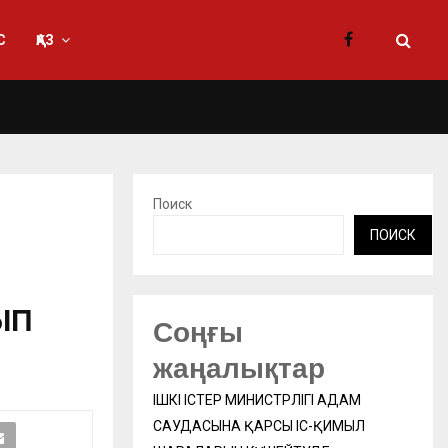
С
ҚАЗ
Поиск
ПОИСК
ЫП
Соңғы
жаңалықтар
ІШКІ ІСТЕР МИНИСТРЛІГІ АДАМ
САУДАСЫНА ҚАРСЫ ІС-ҚИМЫЛ