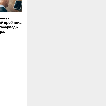
анцуз
ай проблема
 хабарлады
ра.