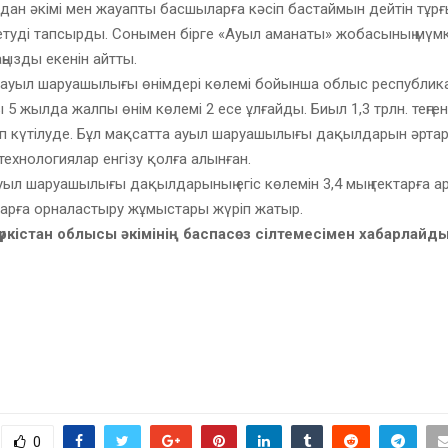
дан әкімі мен жауапты басшыларға кәсіп бастаймын дейтін тұр
туді тапсырды. Сонымен бірге «Ауыл аманаты» жобасының мүмкі
ңызды екенін айтты.
к, ауыл шаруашылығы өнімдері көлемі бойынша облыс республи
 5 жылда жалпы өнім көлемі 2 есе ұлғайды. Биыл 1,3 трлн. теңгенің
еп күтілуде. Бұл мақсатта ауыл шаруашылығы дақылдарын әрта
технологиялар енгізу қолға алынған.
ыл шаруашылығы дақылдарының егіс көлемін 3,4 мың гектарға а
ктарға орналастыру жұмыстары жүріп жатыр.
Түркістан облысы әкімінің баспасөз сілтемесімен хабарлайд
0