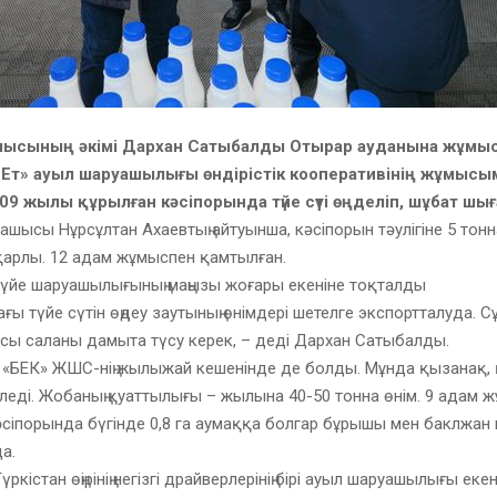
облысының әкімі Дархан Сатыбалды Отырар ауданына жұмы
-Ет» ауыл шаруашылығы өндірістік кооперативінің жұмысы
09 жылы құрылған кәсіпорында түйе сүті өңделіп, шұбат шы
шысы Нұрсұлтан Ахаевтың айтуынша, кәсіпорын тәулігіне 5 тонна
қарлы. 12 адам жұмыспен қамтылған.
түйе шаруашылығының маңызы жоғары екеніне тоқталды
ағы түйе сүтін өңдеу заутының өнімдері шетелге экспортталуда. С
сы саланы дамыта түсу керек, – деді Дархан Сатыбалды.
 «БЕК» ЖШС-нің жылыжай кешенінде де болды. Мұнда қызанақ, 
леді. Жобаның қуаттылығы – жылына 40-50 тонна өнім. 9 адам 
сіпорында бүгінде 0,8 га аумаққа болгар бұрышы мен баклжан 
а.
үркістан өңірінің негізгі драйверлерінің бірі ауыл шаруашылығы екен