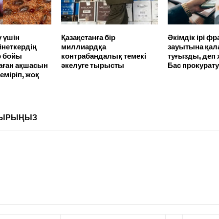
у үшін
Қазақстанға бір
Әкімдік ірі фр
йнеткердің
миллиардқа
зауытына қал
р бойы
контрабандалық темекі
туғызды, деп
аған ақшасын
әкелуге тырысты
Бас прокурату
еміріп, жоқ
ЛДЫРЫҢЫЗ