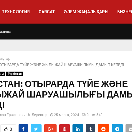
ТЕХНОЛОГИЯ
САЯСАТ
ӘЛЕМ ЖАҢАЛЫҚТАРЫ
БИЗНЕ
йланыс
ықтар
: ОТЫРАРДА ТҮЙЕ ЖӘНЕ ЖЫЛЫЖАЙ ШАРУАШЫЛЫҒЫ ДАМЫП КЕЛЕДІ
ғам
Түркістан
СТАН: ОТЫРАРДА ТҮЙЕ ЖӘНЕ
ЖАЙ ШАРУАШЫЛЫҒЫ ДАМ
І
лан Ержанович Ux Директор
25 марта, 2024
0
540
0