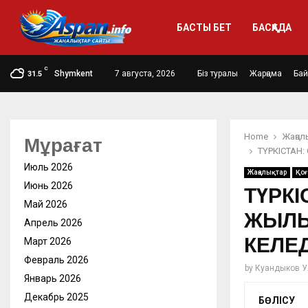
БАСТЫ БЕТ
БАСҚАДА
C
Shymkent
7 августа, 2026
Біз туралы
Жарңама
Ба
31.5
Home
Жаңал
Мұрағат
ТҮРКІСТАН
Июль 2026
Жаңалықтар
Қо
Июнь 2026
ТҮРКІ
Май 2026
ЖЫЛЫ
Апрель 2026
КЕЛЕД
Март 2026
Февраль 2026
by
Куандыков У
Январь 2026
Декабрь 2025
БӨЛІСУ