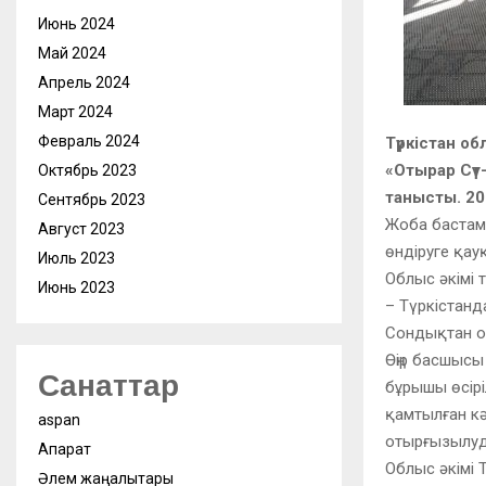
Июнь 2024
Май 2024
Апрель 2024
Март 2024
Февраль 2024
Түркістан 
«Отырар Сүт
Октябрь 2023
танысты. 20
Сентябрь 2023
Жоба бастама
Август 2023
өндіруге қау
Июль 2023
Облыс әкімі 
Июнь 2023
– Түркістанд
Сондықтан о
Өңір басшысы
Санаттар
бұрышы өсірі
қамтылған кә
aspan
отырғызылуд
Ақпарат
Облыс әкімі Т
Әлем жаңалықтары