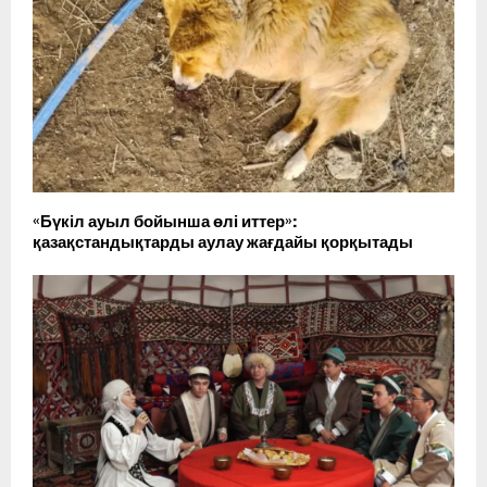
«Бүкіл ауыл бойынша өлі иттер»:
қазақстандықтарды аулау жағдайы қорқытады