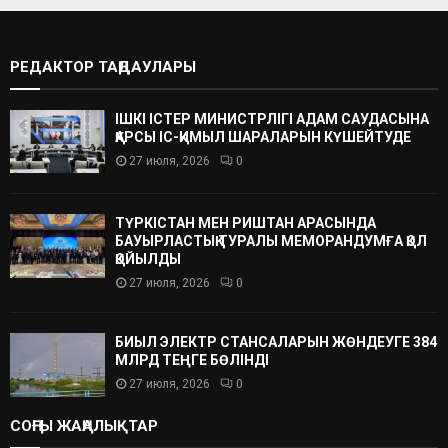
РЕДАКТОР ТАҢДАУЛАРЫ
ІШКІ ІСТЕР МИНИСТРЛІГІ АДАМ САУДАСЫНА
ҚАРСЫ ІС-ҚИМЫЛ ШАРАЛАРЫН КҮШЕЙТУДЕ
27 июля, 2026
0
ТҮРКІСТАН МЕН РИШТАН АРАСЫНДА
БАУЫРЛАСТЫҚ ТУРАЛЫ МЕМОРАНДУМҒА ҚОЛ
ҚОЙЫЛДЫ
27 июля, 2026
0
БИЫЛ ЭЛЕКТР СТАНСАЛАРЫН ЖӨНДЕУГЕ 384
МЛРД ТЕҢГЕ БӨЛІНДІ
27 июля, 2026
0
СОҢҒЫ ЖАҢАЛЫҚТАР