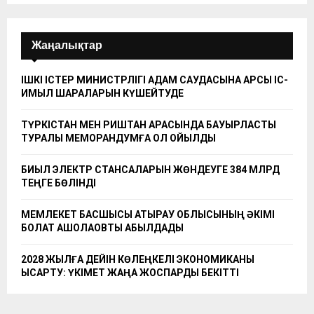
Жаңалықтар
ІШКІ ІСТЕР МИНИСТРЛІГІ АДАМ САУДАСЫНА ҚАРСЫ ІС-
ҚИМЫЛ ШАРАЛАРЫН КҮШЕЙТУДЕ
ТҮРКІСТАН МЕН РИШТАН АРАСЫНДА БАУЫРЛАСТЫҚ
ТУРАЛЫ МЕМОРАНДУМҒА ҚОЛ ҚОЙЫЛДЫ
БИЫЛ ЭЛЕКТР СТАНСАЛАРЫН ЖӨНДЕУГЕ 384 МЛРД
ТЕҢГЕ БӨЛІНДІ
МЕМЛЕКЕТ БАСШЫСЫ АТЫРАУ ОБЛЫСЫНЫҢ ӘКІМІ
БОЛАТ АҚШОЛАҚОВТЫ ҚАБЫЛДАДЫ
2028 ЖЫЛҒА ДЕЙІН КӨЛЕҢКЕЛІ ЭКОНОМИКАНЫ
ҚЫСҚАРТУ: ҮКІМЕТ ЖАҢА ЖОСПАРДЫ БЕКІТТІ