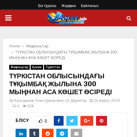
Біз туралы
Жарңама
Байланыс
PRIMARY
MENU
Home
Жаңалықтар
ТҮРКІСТАН ОБЛЫСЫНДАҒЫ ТҰҚЫМБАҚ ЖЫЛЫНА 300
МЫҢНАН АСА КӨШЕТ ӨСІРЕДІ
Жаңалықтар
Қоғам
Түркістан
ТҮРКІСТАН ОБЛЫСЫНДАҒЫ
ТҰҚЫМБАҚ ЖЫЛЫНА 300
МЫҢНАН АСА КӨШЕТ ӨСІРЕДІ
by
Куандыков Улан Ержанович Ux Директор
26 марта, 2024
0
528
БӨЛІСУ
0