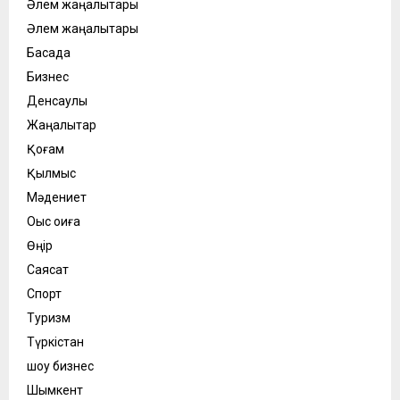
Әлем жаңалықтары
Әлем жаңалықтары
Басқада
Бизнес
Денсаулық
Жаңалықтар
Қоғам
Қылмыс
Мәдениет
Оқыс оқиға
Өңір
Саясат
Спорт
Туризм
Түркістан
шоу бизнес
Шымкент