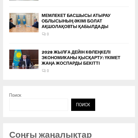
МЕМЛЕКЕТ БАСШЫСЫ АТЫРАУ
ОБЛЫСЫНЫҢ ӘКІМІ БОЛАТ
АҚШОЛАҚОВТЫ ҚАБЫЛДАДЫ
0
2028 ЖЫЛҒА ДЕЙІН КӨЛЕҢКЕЛІ
ЭКОНОМИКАНЫ ҚЫСҚАРТУ: ҮКІМЕТ
ЖАҢА ЖОСПАРДЫ БЕКІТТІ
0
Поиск
ПОИСК
Соңғы жаңалықтар