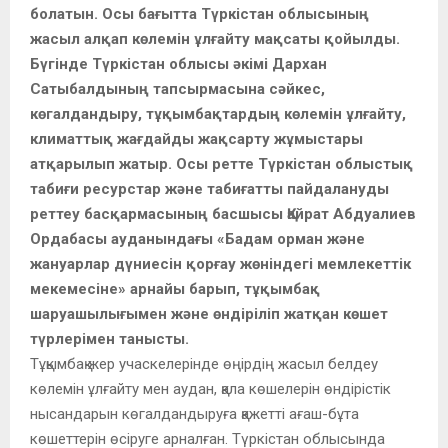
болатын. Осы бағытта Түркістан облысының
жасыл алқап көлемін ұлғайту мақсаты қойылды.
Бүгінде Түркістан облысы әкімі Дархан
Сатыбалдының тапсырмасына сәйкес,
көгалдандыру, тұқымбақтардың көлемін ұлғайту,
климаттық жағдайды жақсарту жұмыстары
атқарылып жатыр. Осы ретте Түркістан облыстық
табиғи ресурстар және табиғатты пайдалануды
реттеу басқармасының басшысы Қайрат Абдуалиев
Ордабасы ауданындағы «Бадам орман және
жануарлар дүниесін қорғау жөніндегі мемлекеттік
мекемесіне» арнайы барып, тұқымбақ
шаруашылығымен және өндіріліп жатқан көшет
түрлерімен танысты.
Тұқымбақ жер учаскелерінде өңірдің жасыл белдеу
көлемін ұлғайту мен аудан, қала көшелерін өндірістік
нысандарын көгалдандыруға қажетті ағаш-бұта
көшеттерін өсіруге арналған. Түркістан облысында