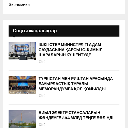
Экономика
Соңғы жаңалықтар
ІШКІ ІСТЕР МИНИСТРЛІГІ АДАМ
САУДАСЫНА ҚАРСЫ ІС-ҚИМЫЛ
ШАРАЛАРЫН КҮШЕЙТУДЕ
0
ТҮРКІСТАН МЕН РИШТАН АРАСЫНДА
БАУЫРЛАСТЫҚ ТУРАЛЫ
МЕМОРАНДУМҒА ҚОЛ ҚОЙЫЛДЫ
0
БИЫЛ ЭЛЕКТР СТАНСАЛАРЫН
ЖӨНДЕУГЕ 384 МЛРД ТЕҢГЕ БӨЛІНДІ
0