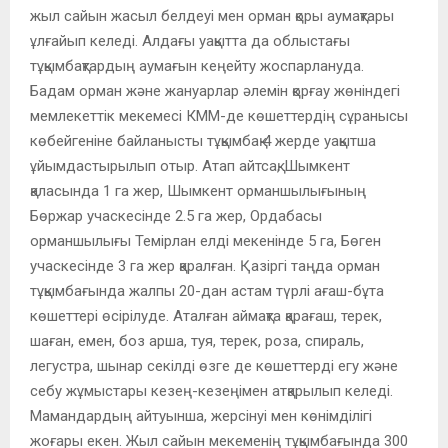
жыл сайын жасыл белдеуі мен орман қоры аумақтары
ұлғайып келеді. Алдағы уақытта да облыстағы
тұқымбақтардың аумағын кеңейту жоспарлануда.
Бадам орман және жануарлар әлемін қорғау жөніндегі
мемлекеттік мекемесі КММ-де көшеттердің сұранысы
көбейгеніне байланысты тұқымбақ 4 жерде уақытша
ұйымдастырылып отыр. Атап айтсақ, Шымкент
қаласында 1 га жер, Шымкент орманшылығының
Бөржар учаскесінде 2.5 га жер, Ордабасы
орманшылығы Темірлан елді мекенінде 5 га, Бөген
учаскесінде 3 га жер қаралған. Қазіргі таңда орман
тұқымбағында жалпы 20-дан астам түрлі ағаш-бұта
көшеттері өсірілуде. Аталған аймақта қарағаш, терек,
шаған, емен, боз арша, туя, терек, роза, спираль,
легустра, шынар секілді өзге де көшеттерді егу және
себу жұмыстары кезең-кезеңімен атқарылып келеді.
Мамандардың айтуынша, жерсінуі мен көнімділігі
жоғары екен. Жыл сайын мекеменің тұқымбағында 300