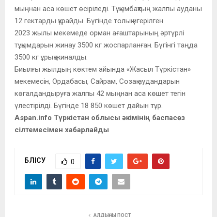
мыңнан аса көшет өсіріледі. Тұқымбақтың жалпы ауданы
12 гектарды құрайды. Бүгінде толық игерілген.
2023 жылы мекемеде орман ағаштарының әртүрлі
тұқымдарын жинау 3500 кг жоспарланған. Бүгінгі таңда
3500 кг ұрық жиналды.
Биылғы жылдың көктем айында «Жасыл Түркістан»
мекемесін, Ордабасы, Сайрам, Созақ аудандарын
көгалдандыруға жалпы 42 мыңнан аса көшет тегін
үлестірілді. Бүгінде 18 850 көшет дайын тұр.
Aspan.info Түркістан облысы әкімінің баспасөз
сілтемесімен хабарлайды
БӨЛІСУ
0
АЛДЫҢҒЫ ПОСТ