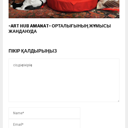
«ART HUB AMANAT» ОРТАЛЫҒЫНЫҢ ЖҰМЫСЫ
ЖАНДАНУДА
ПІКІР ҚАЛДЫРЫҢЫЗ