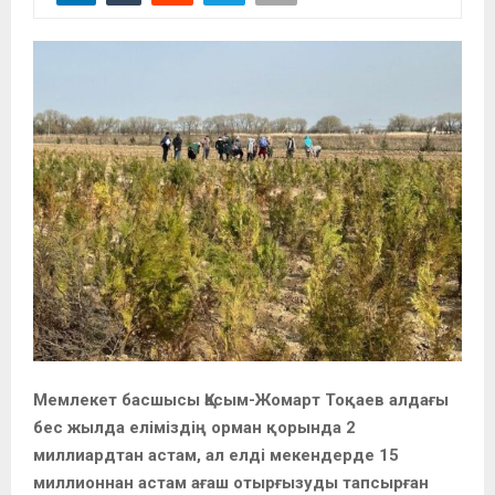
Мемлекет басшысы Қасым-Жомарт Тоқаев алдағы
бес жылда еліміздің орман қорында 2
миллиардтан астам, ал елді мекендерде 15
миллионнан астам ағаш отырғызуды тапсырған