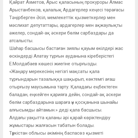
Қайрат Ахметов, Арыс қаласының прокуроры Алмас
Арыстанбеков, қалалық Ардагерлер кеңесі төрағасы
Тәңірберген Әсіл, мемлекеттік қызметкерлер мен
мәслихат депутаттары, ардагерлер мен ақжаулықты
әжелер, сондай-ақ әскери бөлім сарбаздары да
атсалысты.
Шаһар басшысы бастаған зиялы қауым өкілдері жас
өскіндерді Алатау тұрғын ауданына кіреберістегі
Е.Молдабаев көшесі жиегіне отырғызды.
«Жаңару мерекесінің негізгі мақсаты қала
тұрғындарын тазалыққа шақырып, көктемгі ағаш
отырғызу маусымына тарту. Қаладағы еңбектеген
баладан, еңкейген қарияға дейін, сондай-ақ әскери
бөлім сарбаздарына шараға үн қосқанына шынайы
алғысымды айтамын.» деді қала басшысы.
Алдағы уақытта қаланы әрі қарай көріктендіру
жұмыстары жалғасын табатын болады.
Түркістан облысы әкімінің баспасөз қызметі