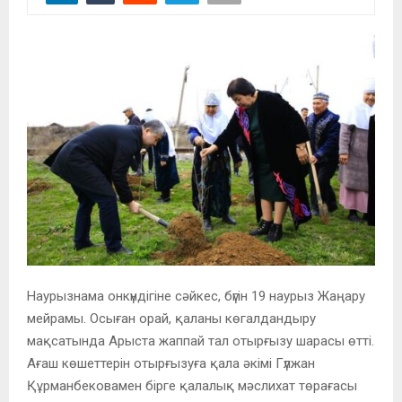
Наурызнама онкүндігіне сәйкес, бүгін 19 наурыз Жаңару
мейрамы. Осыған орай, қаланы көгалдандыру
мақсатында Арыста жаппай тал отырғызу шарасы өтті.
Ағаш көшеттерін отырғызуға қала әкімі Гүлжан
Құрманбековамен бірге қалалық мәслихат төрағасы