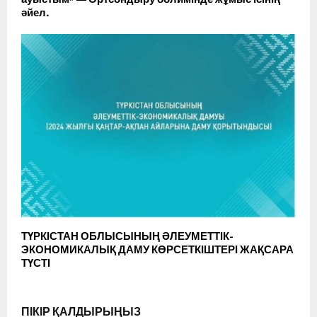
әйел.
ТҮРКІСТАН ОБЛЫСЫНЫҢ ӘЛЕУМЕТТІК-
ЭКОНОМИКАЛЫҚ ДАМУ КӨРСЕТКІШТЕРІ ЖАҚСАРА
ТҮСТІ
ПІКІР ҚАЛДЫРЫҢЫЗ