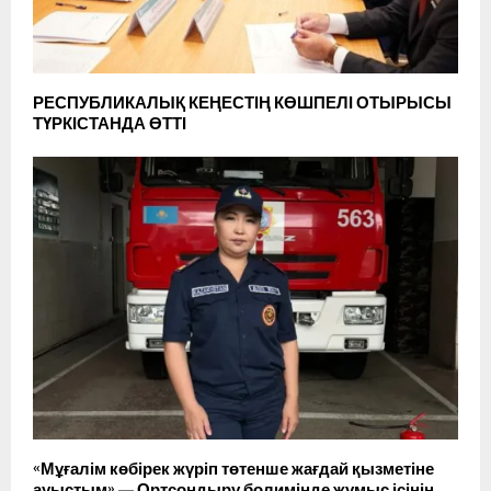
РЕСПУБЛИКАЛЫҚ КЕҢЕСТІҢ КӨШПЕЛІ ОТЫРЫСЫ
ТҮРКІСТАНДА ӨТТІ
«Мұғалім көбірек жүріп төтенше жағдай қызметіне
ауыстым» — Ортсондыру болимінде жұмыс ісінің