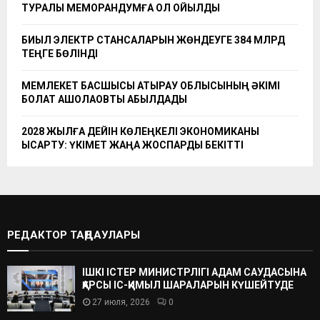
ТУРАЛЫ МЕМОРАНДУМҒА ҚОЛ ҚОЙЫЛДЫ
БИЫЛ ЭЛЕКТР СТАНСАЛАРЫН ЖӨНДЕУГЕ 384 МЛРД
ТЕҢГЕ БӨЛІНДІ
МЕМЛЕКЕТ БАСШЫСЫ АТЫРАУ ОБЛЫСЫНЫҢ ӘКІМІ
БОЛАТ АҚШОЛАҚОВТЫ ҚАБЫЛДАДЫ
2028 ЖЫЛҒА ДЕЙІН КӨЛЕҢКЕЛІ ЭКОНОМИКАНЫ
ҚЫСҚАРТУ: ҮКІМЕТ ЖАҢА ЖОСПАРДЫ БЕКІТТІ
РЕДАКТОР ТАҢДАУЛАРЫ
ІШКІ ІСТЕР МИНИСТРЛІГІ АДАМ САУДАСЫНА
ҚАРСЫ ІС-ҚИМЫЛ ШАРАЛАРЫН КҮШЕЙТУДЕ
27 июля, 2026
0