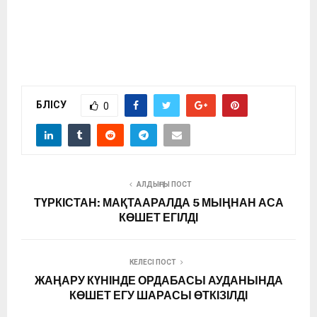
БӨЛІСУ
0
АЛДЫҢҒЫ ПОСТ
ТҮРКІСТАН: МАҚТААРАЛДА 5 МЫҢНАН АСА
КӨШЕТ ЕГІЛДІ
КЕЛЕСІ ПОСТ
ЖАҢАРУ КҮНІНДЕ ОРДАБАСЫ АУДАНЫНДА
КӨШЕТ ЕГУ ШАРАСЫ ӨТКІЗІЛДІ