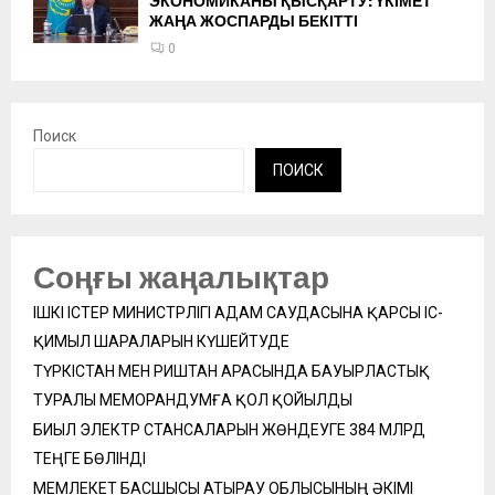
ЭКОНОМИКАНЫ ҚЫСҚАРТУ: ҮКІМЕТ
ЖАҢА ЖОСПАРДЫ БЕКІТТІ
0
Поиск
ПОИСК
Соңғы жаңалықтар
ІШКІ ІСТЕР МИНИСТРЛІГІ АДАМ САУДАСЫНА ҚАРСЫ ІС-
ҚИМЫЛ ШАРАЛАРЫН КҮШЕЙТУДЕ
ТҮРКІСТАН МЕН РИШТАН АРАСЫНДА БАУЫРЛАСТЫҚ
ТУРАЛЫ МЕМОРАНДУМҒА ҚОЛ ҚОЙЫЛДЫ
БИЫЛ ЭЛЕКТР СТАНСАЛАРЫН ЖӨНДЕУГЕ 384 МЛРД
ТЕҢГЕ БӨЛІНДІ
МЕМЛЕКЕТ БАСШЫСЫ АТЫРАУ ОБЛЫСЫНЫҢ ӘКІМІ