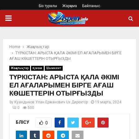
Біз туралы
Жарңама
Байланыс
PRIMARY
MENU
Home
Жаңалықтар
ТҮРКІСТАН: АРЫСТА ҚАЛА ӘКІМІ ЕЛ АҒАЛАРЫМЕН БІРГЕ
АҒАШ КӨШЕТТЕРІН ОТЫРҒЫЗДЫ
Жаңалықтар
Қоғам
Шымкент
ТҮРКІСТАН: АРЫСТА ҚАЛА ӘКІМІ
ЕЛ АҒАЛАРЫМЕН БІРГЕ АҒАШ
КӨШЕТТЕРІН ОТЫРҒЫЗДЫ
by
Куандыков Улан Ержанович Ux Директор
19 марта, 2024
0
500
БӨЛІСУ
0