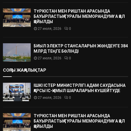
ТҮРКІСТАН МЕН РИШТАН АРАСЫНДА
БАУЫРЛАСТЫҚ ТУРАЛЫ МЕМОРАНДУМҒА ҚОЛ
ҚОЙЫЛДЫ
27 июля, 2026
0
БИЫЛ ЭЛЕКТР СТАНСАЛАРЫН ЖӨНДЕУГЕ 384
МЛРД ТЕҢГЕ БӨЛІНДІ
27 июля, 2026
0
СОҢҒЫ ЖАҢАЛЫҚТАР
ІШКІ ІСТЕР МИНИСТРЛІГІ АДАМ САУДАСЫНА
ҚАРСЫ ІС-ҚИМЫЛ ШАРАЛАРЫН КҮШЕЙТУДЕ
27 июля, 2026
0
ТҮРКІСТАН МЕН РИШТАН АРАСЫНДА
БАУЫРЛАСТЫҚ ТУРАЛЫ МЕМОРАНДУМҒА ҚОЛ
ҚОЙЫЛДЫ