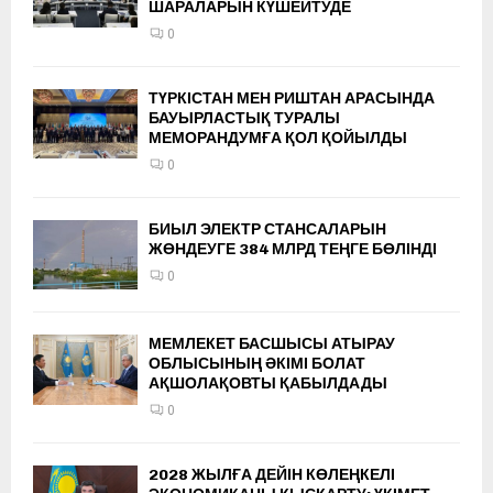
ШАРАЛАРЫН КҮШЕЙТУДЕ
0
ТҮРКІСТАН МЕН РИШТАН АРАСЫНДА
БАУЫРЛАСТЫҚ ТУРАЛЫ
МЕМОРАНДУМҒА ҚОЛ ҚОЙЫЛДЫ
0
БИЫЛ ЭЛЕКТР СТАНСАЛАРЫН
ЖӨНДЕУГЕ 384 МЛРД ТЕҢГЕ БӨЛІНДІ
0
МЕМЛЕКЕТ БАСШЫСЫ АТЫРАУ
ОБЛЫСЫНЫҢ ӘКІМІ БОЛАТ
АҚШОЛАҚОВТЫ ҚАБЫЛДАДЫ
0
2028 ЖЫЛҒА ДЕЙІН КӨЛЕҢКЕЛІ