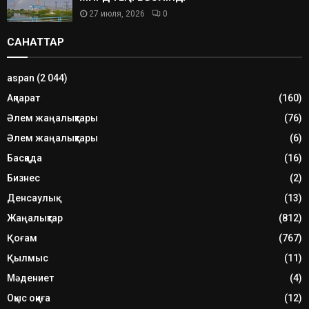
27 июля, 2026
0
САНАТТАР
aspan
(2 044)
Ақпарат
(160)
Әлем жаңалықтары
(76)
Әлем жаңалықтары
(6)
Басқада
(16)
Бизнес
(2)
Денсаулық
(13)
Жаңалықтар
(812)
Қоғам
(767)
Қылмыс
(11)
Мәдениет
(4)
Оқыс оқиға
(12)