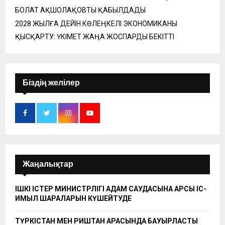
БОЛАТ АҚШОЛАҚОВТЫ ҚАБЫЛДАДЫ
2028 ЖЫЛҒА ДЕЙІН КӨЛЕҢКЕЛІ ЭКОНОМИКАНЫ
ҚЫСҚАРТУ: ҮКІМЕТ ЖАҢА ЖОСПАРДЫ БЕКІТТІ
Біздің желілер
Жаңалықтар
ІШКІ ІСТЕР МИНИСТРЛІГІ АДАМ САУДАСЫНА ҚАРСЫ ІС-
ҚИМЫЛ ШАРАЛАРЫН КҮШЕЙТУДЕ
ТҮРКІСТАН МЕН РИШТАН АРАСЫНДА БАУЫРЛАСТЫҚ