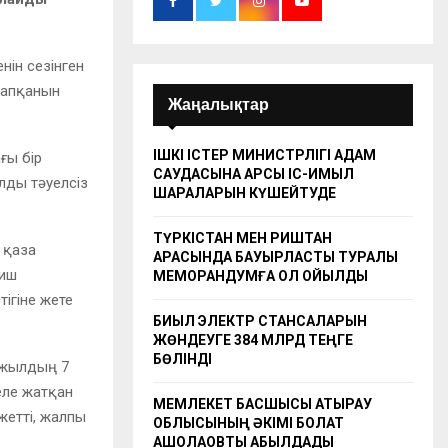
нін сезінген
тапқанын
Жаңалықтар
ІШКІ ІСТЕР МИНИСТРЛІГІ АДАМ
ғы бір
САУДАСЫНА ҚАРСЫ ІС-ҚИМЫЛ
лды тәуелсіз
ШАРАЛАРЫН КҮШЕЙТУДЕ
ТҮРКІСТАН МЕН РИШТАН
 қаза
АРАСЫНДА БАУЫРЛАСТЫҚ ТУРАЛЫ
риш
МЕМОРАНДУМҒА ҚОЛ ҚОЙЫЛДЫ
ігіне жете
БИЫЛ ЭЛЕКТР СТАНСАЛАРЫН
ЖӨНДЕУГЕ 384 МЛРД ТЕҢГЕ
БӨЛІНДІ
3 жылдың 7
еле жатқан
МЕМЛЕКЕТ БАСШЫСЫ АТЫРАУ
жетті, жалпы
ОБЛЫСЫНЫҢ ӘКІМІ БОЛАТ
АҚШОЛАҚОВТЫ ҚАБЫЛДАДЫ