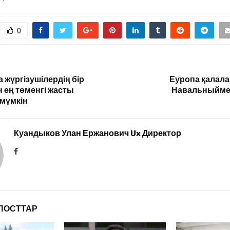
0
 жүргізушілердің бір
Еуропа қалал
н ең төменгі жасты
Навальныйме
 мүмкін
Куандыков Улан Ержанович Ux Директор
ПОСТТАР