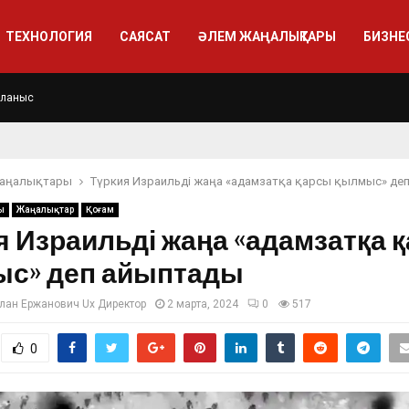
ТЕХНОЛОГИЯ
САЯСАТ
ӘЛЕМ ЖАҢАЛЫҚТАРЫ
БИЗНЕ
йланыс
жаңалықтары
Түркия Израильді жаңа «адамзатқа қарсы қылмыс» де
ы
Жаңалықтар
Қоғам
я Израильді жаңа «адамзатқа 
с» деп айыптады
лан Ержанович Ux Директор
2 марта, 2024
0
517
0