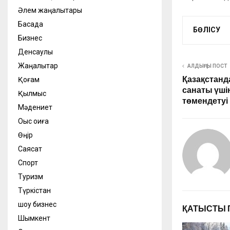
Әлем жаңалықтары
Басқада
БӨЛІСУ
Бизнес
Денсаулық
Жаңалықтар
АЛДЫҢҒЫ ПОСТ
Қазақстанда
Қоғам
санаты үші
Қылмыс
төмендетуі
Мәдениет
Оқыс оқиға
Өңір
Саясат
Спорт
Туризм
Түркістан
шоу бизнес
ҚАТЫСТЫ 
Шымкент