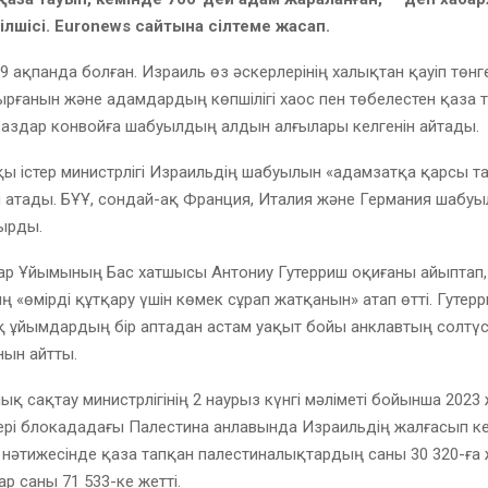
тілшісі. Euronews сайтына сілтеме жасап.
29 ақпанда болған. Израиль өз әскерлерінің халықтан қауіп төнге
рғанын және адамдардың көпшілігі хаос пен төбелестен қаза 
баздар конвойға шабуылдың алдын алғылары келгенін айтады.
ы істер министрлігі Израильдің шабуылын «адамзатқа қарсы та
 атады. БҰҰ, сондай-ақ Франция, Италия және Германия шабуы
қырды.
тар Ұйымының Бас хатшысы Антониу Гутерриш оқиғаны айыптап,
 «өмірді құтқару үшін көмек сұрап жатқанын» атап өтті. Гутер
 ұйымдардың бір аптадан астам уақыт бойы анклавтың солтүст
нын айтты.
ық сақтау министрлігінің 2 наурыз күнгі мәліметі бойынша 202
ері блокададағы Палестина анлавында Израильдің жалғасып к
әтижесінде қаза тапқан палестиналықтардың саны 30 320-ға 
р саны 71 533-ке жетті.