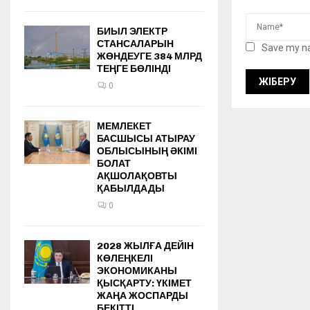
БИЫЛ ЭЛЕКТР
СТАНСАЛАРЫН
Save my na
ЖӨНДЕУГЕ 384 МЛРД
ТЕҢГЕ БӨЛІНДІ
0
МЕМЛЕКЕТ
БАСШЫСЫ АТЫРАУ
ОБЛЫСЫНЫҢ ӘКІМІ
БОЛАТ
АҚШОЛАҚОВТЫ
ҚАБЫЛДАДЫ
0
2028 ЖЫЛҒА ДЕЙІН
КӨЛЕҢКЕЛІ
ЭКОНОМИКАНЫ
ҚЫСҚАРТУ: ҮКІМЕТ
ЖАҢА ЖОСПАРДЫ
БЕКІТТІ