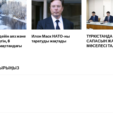
дейін аяз және
Илон Маск НАТО-ны
ТҮРКІСТАНДА
гін, 6
таратуды жақтады
САПАСЫН ЖА
зақстандағы
МӘСЕЛЕСІ Т
ЛДЫРЫҢЫЗ