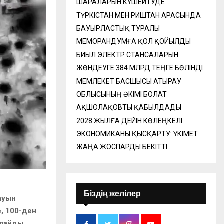
ШАРАЛАРЫН КҮШЕЙТУДЕ
ТҮРКІСТАН МЕН РИШТАН АРАСЫНДА
БАУЫРЛАСТЫҚ ТУРАЛЫ
МЕМОРАНДУМҒА ҚОЛ ҚОЙЫЛДЫ
БИЫЛ ЭЛЕКТР СТАНСАЛАРЫН
ЖӨНДЕУГЕ 384 МЛРД ТЕҢГЕ БӨЛІНДІ
МЕМЛЕКЕТ БАСШЫСЫ АТЫРАУ
ОБЛЫСЫНЫҢ ӘКІМІ БОЛАТ
АҚШОЛАҚОВТЫ ҚАБЫЛДАДЫ
2028 ЖЫЛҒА ДЕЙІН КӨЛЕҢКЕЛІ
ЭКОНОМИКАНЫ ҚЫСҚАРТУ: ҮКІМЕТ
ЖАҢА ЖОСПАРДЫ БЕКІТТІ
Біздің желілер
ауын
, 100-ден
рлайды