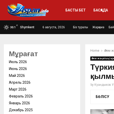
БАСТЫ БЕТ
БАСҚАДА
C
Shymkent
6 августа, 2026
Біз туралы
Жарңама
Ба
30.1
Home
Әлем 
Мұрағат
Әлем жаңалықтар
Июль 2026
Түрки
Июнь 2026
қылмы
Май 2026
Апрель 2026
by
Куандыков У
Март 2026
Февраль 2026
БӨЛІСУ
Январь 2026
Декабрь 2025