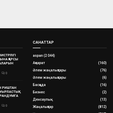
САНАТТАР
НИСТРЛІГІ
aspan
(2 044)
ЫНА ҚАРСЫ
Ақпарат
(160)
РАЛАРЫН
Әлем жаңалықтары
(76)
0
Әлем жаңалықтары
(6)
Басқада
(16)
Н РИШТАН
УЫРЛАСТЫҚ
Бизнес
(2)
РАНДУМҒА
Денсаулық
(13)
0
Жаңалықтар
(812)