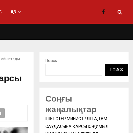
С
ҚАЗ
п айыптады
Поиск
ПОИСК
қарсы
Соңғы
жаңалықтар
ІШКІ ІСТЕР МИНИСТРЛІГІ АДАМ
САУДАСЫНА ҚАРСЫ ІС-ҚИМЫЛ