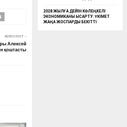
2028 ЖЫЛҒА ДЕЙІН КӨЛЕҢКЕЛІ
ЭКОНОМИКАНЫ ҚЫСҚАРТУ: ҮКІМЕТ
ЖАҢА ЖОСПАРДЫ БЕКІТТІ
КЕЛЕСІ ПОСТ
ары Алексей
н қоштасты