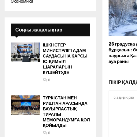
Экономика
Соңғы жаңалықтар
26 градусқа 
ІШКІ ІСТЕР
бұрқасын: бү
МИНИСТРЛІГІ АДАМ
наурызға Қа
САУДАСЫНА ҚАРСЫ
ауа райы
ІС-ҚИМЫЛ
ШАРАЛАРЫН
КҮШЕЙТУДЕ
0
ПІКІР ҚА
ТҮРКІСТАН МЕН
РИШТАН АРАСЫНДА
БАУЫРЛАСТЫҚ
ТУРАЛЫ
МЕМОРАНДУМҒА ҚОЛ
ҚОЙЫЛДЫ
0