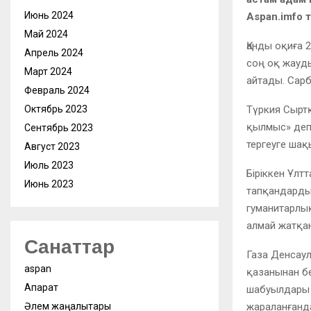
Июнь 2024
Aspan.imfo 
Май 2024
Қанды оқиға 
Апрель 2024
соң оқ жауды
Март 2024
айтады. Сар
Февраль 2024
Октябрь 2023
Түркия Сыртқ
қылмыс» деп
Сентябрь 2023
тергеуге ша
Август 2023
Июль 2023
Біріккен Ұлт
Июнь 2023
тапқандардың
гуманитарлық
алмай жатқа
Санаттар
Газа Денсаул
aspan
қазанынан б
Ақпарат
шабуылдары н
Әлем жаңалықтары
жараланғанда