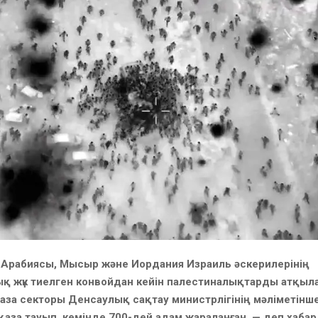
д Арабиясы, Мысыр және Иордания Израиль әскерилерінің
қ жүк тиелген конвойдан кейін палестиналықтарды атқыл
аза секторы Денсаулық сақтау министрлігінің мәліметінше
қаза тауып, кемінде 700-дей адам жараланған, — деп хаба