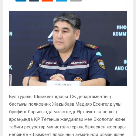
Бұл туралы Шымкент қаласы ТЖ департаментінің
бастығы полковник Жақсыбаев Мадияр Есенгелдіұлы
брифинг барысында мәлімдеді. Өрт қауіпті кезеңінің
қарсаңында ҚР Төтенше жағдайлар мен Экология және
табиғи ресурстар министрліктерінің бірлескен жоспары
негізінде «Шымкент қаласының аумағында орман және