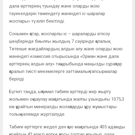
дала өрттерінің туындау және оларды жою
тәуекелдерін төмендету жөніндегі іс-шаралар
жоспары» түзіліп бекітілді.
Сонымен қатар, жоспарлы іс – шараларды өткізу
шеңберінде биылғы жылдың 7 сәуірінде қалалық
Төтенше жағдайлардың алдын алу және оларды жою
жөніндегі комиссия отырысында «Орман және дала
өрттерінің алдын алу» тақырыбында маңызды сұрақтар
қаралып тиісті мекемелерге хаттамалық тапсырмалар
берілді.
Бүгінгі таңда, ықтимал табиғи өрттерді жер жырту
жолымен оқшаулау мақсатында жалпы ұзындығы 1075,3
км құрайтын минералды жолақтарды құру жұмыстары
толық көлемде жүргізілуде.
Табиғи өрттерге жедел ден қою мақсатында 405 адамды
құрайтын 42 ерікті өртке қарсы топтар құрылып, дала