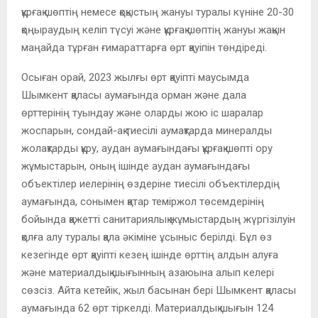
құрғақ шөптің немесе қоқыстың жануы туралы күніне 20-30
қоңыраудың келіп түсуі және құрғақ шөптің жануы жақын
маңайда тұрған ғимараттарға өрт қауіпін төндіреді.
Осыған орай, 2023 жылғы өрт қауіпті маусымда
Шымкент қаласы аумағында орман және дала
өрттерінің туындау және оларды жою іс шаралар
жоспарын, сондай-ақ тиесілі аумақтарда минералды
жолақтарды құру, аудан аумағындағы құрғақ шөпті ору
жұмыстарын, оның ішінде аудан аумағындағы
объектілер иелерінің өздеріне тиесілі объектілердің
аумағында, сонымен қатар теміржол төсемдерінің
бойында қажетті санитариялық жұмыстардың жүргізілуін
қолға алу туралы қала әкіміне ұсыныс берілді. Бұл өз
кезегінде өрт қауіпті кезең ішінде өрттің алдын алуға
және материалдық шығынның азаюына алып келері
сөзсіз. Айта кетейік, жыл басынан бері Шымкент қаласы
аумағында 62 өрт тіркелді. Материалдық шығын 124