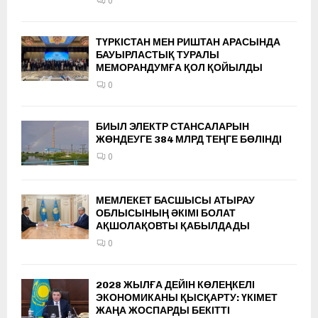
0
ТҮРКІСТАН МЕН РИШТАН АРАСЫНДА
БАУЫРЛАСТЫҚ ТУРАЛЫ
МЕМОРАНДУМҒА ҚОЛ ҚОЙЫЛДЫ
0
БИЫЛ ЭЛЕКТР СТАНСАЛАРЫН
ЖӨНДЕУГЕ 384 МЛРД ТЕҢГЕ БӨЛІНДІ
0
МЕМЛЕКЕТ БАСШЫСЫ АТЫРАУ
ОБЛЫСЫНЫҢ ӘКІМІ БОЛАТ
АҚШОЛАҚОВТЫ ҚАБЫЛДАДЫ
0
2028 ЖЫЛҒА ДЕЙІН КӨЛЕҢКЕЛІ
ЭКОНОМИКАНЫ ҚЫСҚАРТУ: ҮКІМЕТ
ЖАҢА ЖОСПАРДЫ БЕКІТТІ