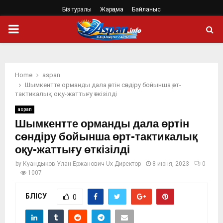
Біз туралы
Жарңама
Байланыс
PRIMARY
MENU
Home
aspan
Шымкентте орманды дала өртін сөндіру бойынша өрт-
тактикалық оқу-жаттығу өткізілді
aspan
Шымкентте орманды дала өртін
сөндіру бойынша өрт-тактикалық
оқу-жаттығу өткізілді
by
Куандыков Улан Ержанович Ux Директор
8 июня, 2023
0
1007
БӨЛІСУ
0