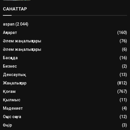
САНАТТАР
aspan
(2 044)
Ақпарат
(160)
Әлем жаңалықтары
(76)
Әлем жаңалықтары
(6)
Басқада
(16)
Бизнес
(2)
Денсаулық
(13)
Жаңалықтар
(812)
Қоғам
(767)
Қылмыс
(11)
Мәдениет
(4)
Оқыс оқиға
(12)
Өңір
(3)