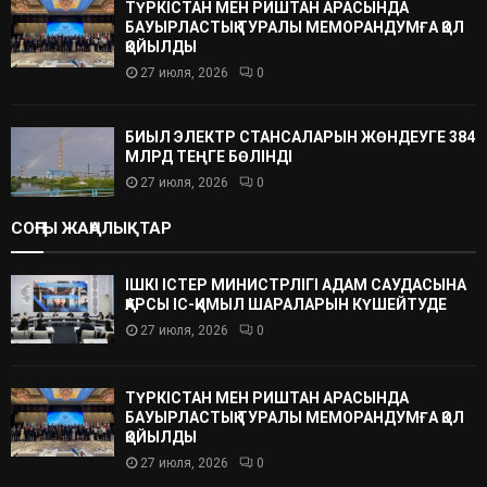
ТҮРКІСТАН МЕН РИШТАН АРАСЫНДА
БАУЫРЛАСТЫҚ ТУРАЛЫ МЕМОРАНДУМҒА ҚОЛ
ҚОЙЫЛДЫ
27 июля, 2026
0
БИЫЛ ЭЛЕКТР СТАНСАЛАРЫН ЖӨНДЕУГЕ 384
МЛРД ТЕҢГЕ БӨЛІНДІ
27 июля, 2026
0
СОҢҒЫ ЖАҢАЛЫҚТАР
ІШКІ ІСТЕР МИНИСТРЛІГІ АДАМ САУДАСЫНА
ҚАРСЫ ІС-ҚИМЫЛ ШАРАЛАРЫН КҮШЕЙТУДЕ
27 июля, 2026
0
ТҮРКІСТАН МЕН РИШТАН АРАСЫНДА
БАУЫРЛАСТЫҚ ТУРАЛЫ МЕМОРАНДУМҒА ҚОЛ
ҚОЙЫЛДЫ
27 июля, 2026
0