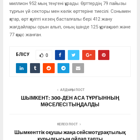
миллион 952 мың теңгені құрады. Өрттердің 79 пайызы
тұрғын үй секторы мен көлік өрттеріне тиесілі. Сонымен
қатар, өрт қауіпті кезең басталғалы бері 412 жану
жағдайлары орын алып, оның ішінде 125 құрғақ шөп және
77 қоқыс жанған.
БӨЛІСУ
0
АЛДЫҢҒЫ ПОСТ
ШЫМКЕНТ: 300-ДЕН АСА ТҰРҒЫННЫҢ
МӘСЕЛЕСІ ТЫҢДАЛДЫ
КЕЛЕСІ ПОСТ
Шымкенттік оқушы жаңа сейсмотұрақтылық​
құрылғысын ойлап тапты