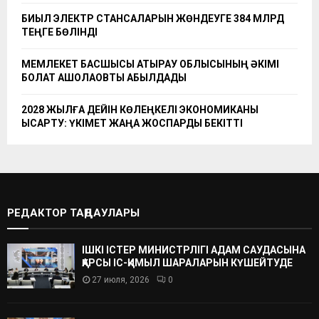
БИЫЛ ЭЛЕКТР СТАНСАЛАРЫН ЖӨНДЕУГЕ 384 МЛРД
ТЕҢГЕ БӨЛІНДІ
МЕМЛЕКЕТ БАСШЫСЫ АТЫРАУ ОБЛЫСЫНЫҢ ӘКІМІ
БОЛАТ АҚШОЛАҚОВТЫ ҚАБЫЛДАДЫ
2028 ЖЫЛҒА ДЕЙІН КӨЛЕҢКЕЛІ ЭКОНОМИКАНЫ
ҚЫСҚАРТУ: ҮКІМЕТ ЖАҢА ЖОСПАРДЫ БЕКІТТІ
РЕДАКТОР ТАҢДАУЛАРЫ
ІШКІ ІСТЕР МИНИСТРЛІГІ АДАМ САУДАСЫНА
ҚАРСЫ ІС-ҚИМЫЛ ШАРАЛАРЫН КҮШЕЙТУДЕ
27 июля, 2026
0