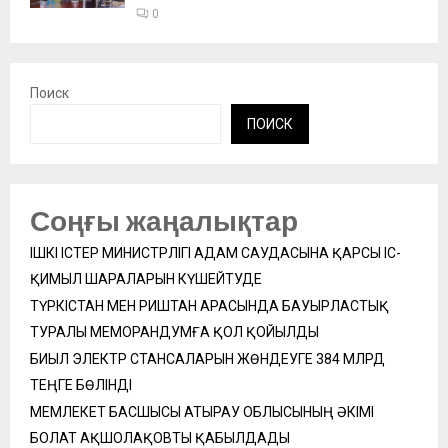
0
Поиск
ПОИСК
Соңғы жаңалықтар
ІШКІ ІСТЕР МИНИСТРЛІГІ АДАМ САУДАСЫНА ҚАРСЫ ІС-
ҚИМЫЛ ШАРАЛАРЫН КҮШЕЙТУДЕ
ТҮРКІСТАН МЕН РИШТАН АРАСЫНДА БАУЫРЛАСТЫҚ
ТУРАЛЫ МЕМОРАНДУМҒА ҚОЛ ҚОЙЫЛДЫ
БИЫЛ ЭЛЕКТР СТАНСАЛАРЫН ЖӨНДЕУГЕ 384 МЛРД
ТЕҢГЕ БӨЛІНДІ
МЕМЛЕКЕТ БАСШЫСЫ АТЫРАУ ОБЛЫСЫНЫҢ ӘКІМІ
БОЛАТ АҚШОЛАҚОВТЫ ҚАБЫЛДАДЫ