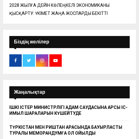
2028 ЖЫЛҒА ДЕЙІН КӨЛЕҢКЕЛІ ЭКОНОМИКАНЫ
ҚЫСҚАРТУ: ҮКІМЕТ ЖАҢА ЖОСПАРДЫ БЕКІТТІ
Біздің желілер
Жаңалықтар
ІШКІ ІСТЕР МИНИСТРЛІГІ АДАМ САУДАСЫНА ҚАРСЫ ІС-
ҚИМЫЛ ШАРАЛАРЫН КҮШЕЙТУДЕ
ТҮРКІСТАН МЕН РИШТАН АРАСЫНДА БАУЫРЛАСТЫҚ
ТУРАЛЫ МЕМОРАНДУМҒА ҚОЛ ҚОЙЫЛДЫ