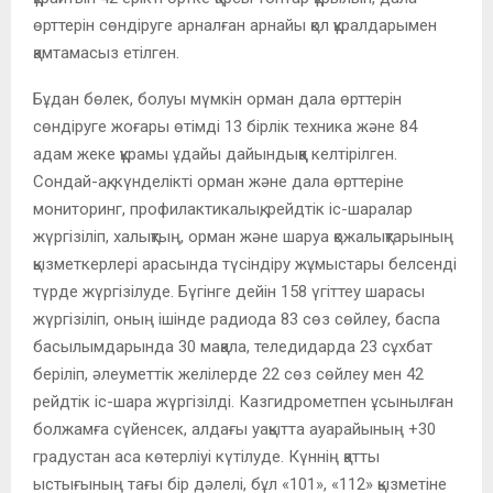
өрттерін сөндіруге арналған арнайы қол құралдарымен
қамтамасыз етілген.
Бұдан бөлек, болуы мүмкін орман дала өрттерін
сөндіруге жоғары өтімді 13 бірлік техника және 84
адам жеке құрамы ұдайы дайындыққа келтірілген.
Сондай-ақ, күнделікті орман және дала өрттеріне
мониторинг, профилактикалық, рейдтік іс-шаралар
жүргізіліп, халықтың, орман және шаруа қожалықтарының
қызметкерлері арасында түсіндіру жұмыстары белсенді
түрде жүргізілуде. Бүгінге дейін 158 үгіттеу шарасы
жүргізіліп, оның ішінде радиода 83 сөз сөйлеу, баспа
басылымдарында 30 мақала, теледидарда 23 сұхбат
беріліп, әлеуметтік желілерде 22 сөз сөйлеу мен 42
рейдтік іс-шара жүргізілді. Казгидрометпен ұсынылған
болжамға сүйенсек, алдағы уақытта ауарайының +30
градустан аса көтерліуі күтілуде. Күннің қатты
ыстығының тағы бір дәлелі, бұл «101», «112» қызметіне