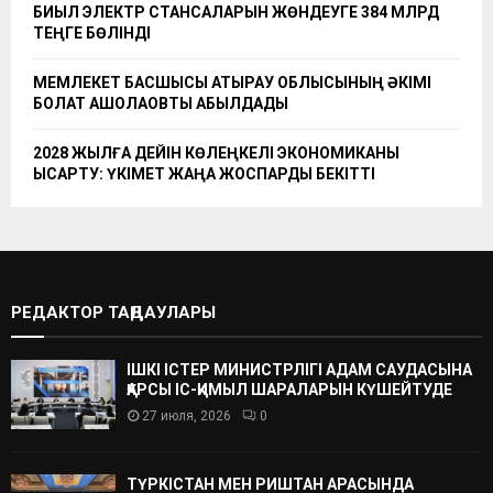
БИЫЛ ЭЛЕКТР СТАНСАЛАРЫН ЖӨНДЕУГЕ 384 МЛРД
ТЕҢГЕ БӨЛІНДІ
МЕМЛЕКЕТ БАСШЫСЫ АТЫРАУ ОБЛЫСЫНЫҢ ӘКІМІ
БОЛАТ АҚШОЛАҚОВТЫ ҚАБЫЛДАДЫ
2028 ЖЫЛҒА ДЕЙІН КӨЛЕҢКЕЛІ ЭКОНОМИКАНЫ
ҚЫСҚАРТУ: ҮКІМЕТ ЖАҢА ЖОСПАРДЫ БЕКІТТІ
РЕДАКТОР ТАҢДАУЛАРЫ
ІШКІ ІСТЕР МИНИСТРЛІГІ АДАМ САУДАСЫНА
ҚАРСЫ ІС-ҚИМЫЛ ШАРАЛАРЫН КҮШЕЙТУДЕ
27 июля, 2026
0
ТҮРКІСТАН МЕН РИШТАН АРАСЫНДА