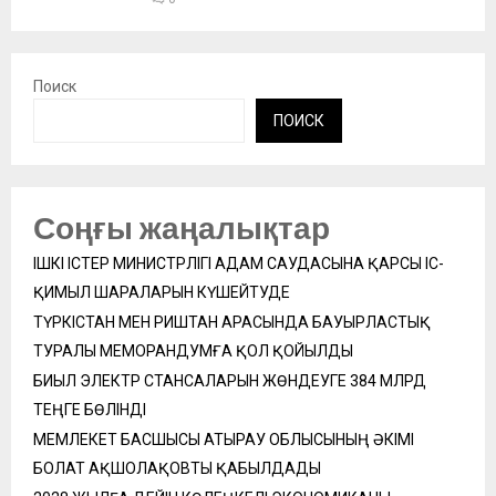
Поиск
ПОИСК
Соңғы жаңалықтар
ІШКІ ІСТЕР МИНИСТРЛІГІ АДАМ САУДАСЫНА ҚАРСЫ ІС-
ҚИМЫЛ ШАРАЛАРЫН КҮШЕЙТУДЕ
ТҮРКІСТАН МЕН РИШТАН АРАСЫНДА БАУЫРЛАСТЫҚ
ТУРАЛЫ МЕМОРАНДУМҒА ҚОЛ ҚОЙЫЛДЫ
БИЫЛ ЭЛЕКТР СТАНСАЛАРЫН ЖӨНДЕУГЕ 384 МЛРД
ТЕҢГЕ БӨЛІНДІ
МЕМЛЕКЕТ БАСШЫСЫ АТЫРАУ ОБЛЫСЫНЫҢ ӘКІМІ
БОЛАТ АҚШОЛАҚОВТЫ ҚАБЫЛДАДЫ