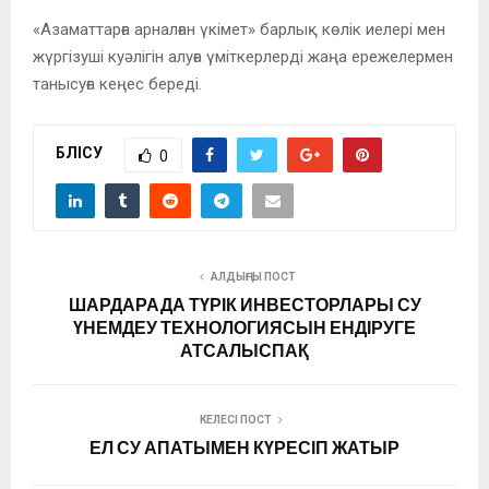
«Азаматтарға арналған үкімет» барлық көлік иелері мен
жүргізуші куәлігін алуға үміткерлерді жаңа ережелермен
танысуға кеңес береді.
БӨЛІСУ
0
АЛДЫҢҒЫ ПОСТ
ШАРДАРАДА ТҮРІК ИНВЕСТОРЛАРЫ СУ
ҮНЕМДЕУ ТЕХНОЛОГИЯСЫН ЕНДІРУГЕ
АТСАЛЫСПАҚ
КЕЛЕСІ ПОСТ
ЕЛ СУ АПАТЫМЕН КҮРЕСІП ЖАТЫР