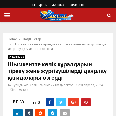
Біз туралы
Жарңама
Байланыс
PRIMARY
MENU
Home
Жаңалықтар
Шымкентте көлік құралдарын тіркеу және жүргізушілерді
даярлау қағидалары өзгерді
Жаңалықтар
Шымкентте көлік құралдарын
тіркеу және жүргізушілерді даярлау
қағидалары өзгерді
by
Куандыков Улан Ержанович Ux Директор
23 апреля, 2024
0
587
БӨЛІСУ
0