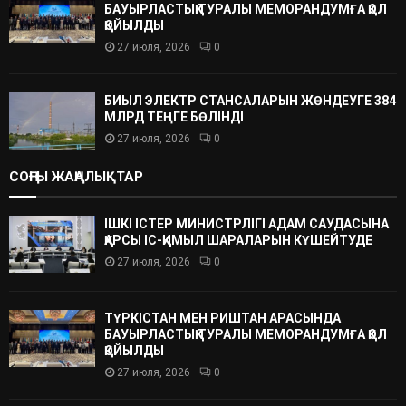
БАУЫРЛАСТЫҚ ТУРАЛЫ МЕМОРАНДУМҒА ҚОЛ
ҚОЙЫЛДЫ
27 июля, 2026
0
БИЫЛ ЭЛЕКТР СТАНСАЛАРЫН ЖӨНДЕУГЕ 384
МЛРД ТЕҢГЕ БӨЛІНДІ
27 июля, 2026
0
СОҢҒЫ ЖАҢАЛЫҚТАР
ІШКІ ІСТЕР МИНИСТРЛІГІ АДАМ САУДАСЫНА
ҚАРСЫ ІС-ҚИМЫЛ ШАРАЛАРЫН КҮШЕЙТУДЕ
27 июля, 2026
0
ТҮРКІСТАН МЕН РИШТАН АРАСЫНДА
БАУЫРЛАСТЫҚ ТУРАЛЫ МЕМОРАНДУМҒА ҚОЛ
ҚОЙЫЛДЫ
27 июля, 2026
0