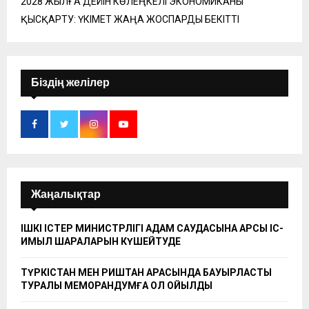
2028 ЖЫЛҒА ДЕЙІН КӨЛЕҢКЕЛІ ЭКОНОМИКАНЫ
ҚЫСҚАРТУ: ҮКІМЕТ ЖАҢА ЖОСПАРДЫ БЕКІТТІ
Біздің желілер
Жаңалықтар
ІШКІ ІСТЕР МИНИСТРЛІГІ АДАМ САУДАСЫНА ҚАРСЫ ІС-
ҚИМЫЛ ШАРАЛАРЫН КҮШЕЙТУДЕ
ТҮРКІСТАН МЕН РИШТАН АРАСЫНДА БАУЫРЛАСТЫҚ
ТУРАЛЫ МЕМОРАНДУМҒА ҚОЛ ҚОЙЫЛДЫ