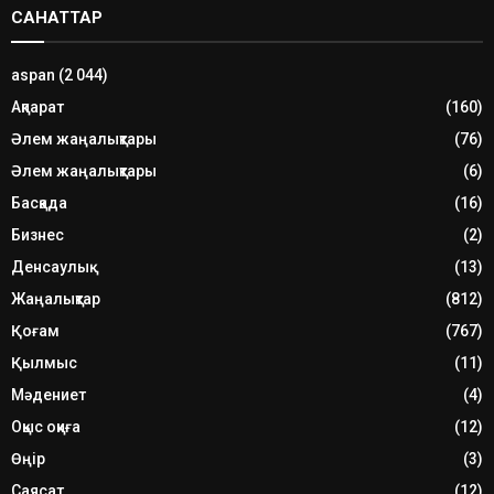
САНАТТАР
aspan
(2 044)
Ақпарат
(160)
Әлем жаңалықтары
(76)
Әлем жаңалықтары
(6)
Басқада
(16)
Бизнес
(2)
Денсаулық
(13)
Жаңалықтар
(812)
Қоғам
(767)
Қылмыс
(11)
Мәдениет
(4)
Оқыс оқиға
(12)
Өңір
(3)
Саясат
(12)