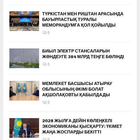
ТҮРКІСТАН МЕН РИШТАН АРАСЫНДА
БАУЫРЛАСТЫҚ ТУРАЛЫ
МЕМОРАНДУМҒА ҚОЛ ҚОЙЫЛДЫ
0
БИЫЛ ЭЛЕКТР СТАНСАЛАРЫН
ЖӨНДЕУГЕ 384 МЛРД ТЕҢГЕ БӨЛІНДІ
0
МЕМЛЕКЕТ БАСШЫСЫ АТЫРАУ
ОБЛЫСЫНЫҢ ӘКІМІ БОЛАТ
АҚШОЛАҚОВТЫ ҚАБЫЛДАДЫ
0
2028 ЖЫЛҒА ДЕЙІН КӨЛЕҢКЕЛІ
ЭКОНОМИКАНЫ ҚЫСҚАРТУ: ҮКІМЕТ
ЖАҢА ЖОСПАРДЫ БЕКІТТІ
0