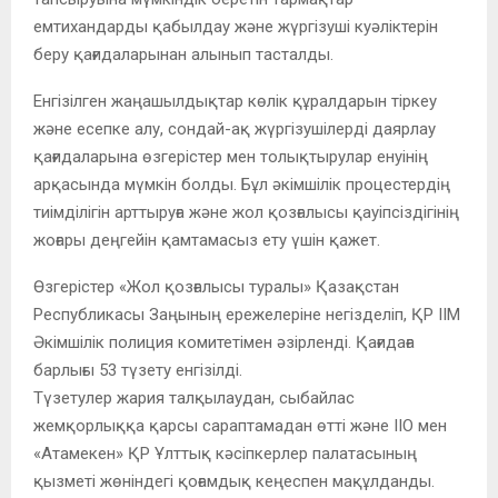
емтихандарды қабылдау және жүргізуші куәліктерін
беру қағидаларынан алынып тасталды.
Енгізілген жаңашылдықтар көлік құралдарын тіркеу
және есепке алу, сондай-ақ жүргізушілерді даярлау
қағидаларына өзгерістер мен толықтырулар енуінің
арқасында мүмкін болды. Бұл әкімшілік процестердің
тиімділігін арттыруға және жол қозғалысы қауіпсіздігінің
жоғары деңгейін қамтамасыз ету үшін қажет.
Өзгерістер «Жол қозғалысы туралы» Қазақстан
Республикасы Заңының ережелеріне негізделіп, ҚР ІІМ
Әкімшілік полиция комитетімен әзірленді. Қағидаға
барлығы 53 түзету енгізілді.
Түзетулер жария талқылаудан, сыбайлас
жемқорлыққа қарсы сараптамадан өтті және ІІО мен
«Атамекен» ҚР Ұлттық кәсіпкерлер палатасының
қызметі жөніндегі қоғамдық кеңеспен мақұлданды.