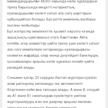
мамандандырылған ХҚКО-ларында көлік құралдарын
тіркеу барысында міндетті нотариаттық
куәландырылған көлікті сатып алу-сату шарттарын
қабылдайтын болады. Бұл ретте мәміленің жазбаша
нысаны жойылады.
Бұл өзгерістер мемлекеттік қызмет көрсету кезінде
ашықтықты қамтамасыз етуге бағытталған. Айта
кетейік, егер азаматтар қайта тіркеу үшін көлікті сатып
алу-сату мәмілелерін нотариалды куәландырғысы
келмеген жағдайда, олар екінші деңгейдегі банктердің
қосымшалары арқылы көлік құралын онлайн қайта
рәсімдей алады.
Сонымен қатар, 23 сәуірден бастап жүргізуші куәлігін
алуға үміткерлер емтиханды тек автомектепті
бітіргеннен кейін ғана тапсыра алады. А және В, сондай-
ақ А1 және В1 санатындағы куәліктерге үміткер
жүргізушілердің өзін-өзі даярлау арқылы емтихан
тапсыруына мүмкіндік беретін тармақтар