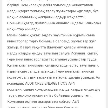
берілді. Осы кезеңге дейін полигонда жинақталған
қалдықтарға топырақ төсеу жұмыстары жүргізілді, бұл
қоқыс алаңының жағдайын едәуір жақсартты.
Сонымен қатар, полигонның айналасындағы шашылған
қоқыстар жиналды.
Мұнан бөлек қоқыс өңдеу зауытының құрылысына
инвесторлар тарту бойынша белсенді жұмыстар жүріп
жатыр. Қазіргі уақытта Шымкент қаласы аумағына
қалдықтарды өңдеу зауытын салуға Испания, Қытай,
Германия инвесторлары тарапынан ұсыныстар түсуде.
Қытай компаниялары қалдықтарды өртеу зауытының
құрылысын салуды ұсынды, Германия компаниясы
полигон салу үшін заманауи материалдарды ұсынды. Ал
испандық AUDITORES ENERGETICOS AFN
компаниясынан коммуналдық қалдықтарды өңдеудің
терең технологиясын енгізу бойынша ұсыныс түсті.
Компания өкілінің ақпаратына сәйкес, AEN
технологиясы экология бөлігінде бірқатар