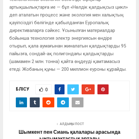
артықшылықтарға ие — бұл «Нөлдік қалдықсыз цикл»
деп аталатын процесс және экология мен халықтың
қауіпсіздігі бөлігінде қабылданған Еуропалық
директиваларға сәйкес. Ұсынылған материалдар
бойынша технология электр энергиясын өндіре
отырып, қала аумағынан жиналатын қалдықтарды 95
пайызға, сондай-ақ полигондағы қалдықтарды
(шамамен 2 млн. тонна) қайта өңдеуді қамтамасыз
етеді. Жобаның құны — 200 миллион еуроны құрайды.
БӨЛІСУ
0
АЛДЫҢҒЫ ПОСТ
Шымкент пен Сиань қалалары арасында
ынтымақтастық артады