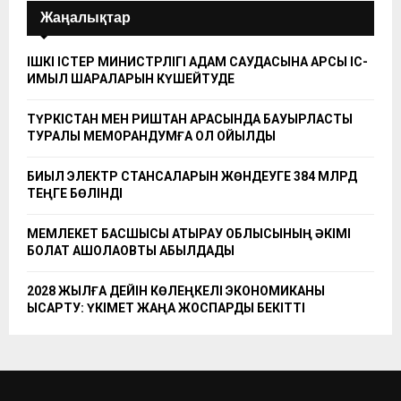
Жаңалықтар
ІШКІ ІСТЕР МИНИСТРЛІГІ АДАМ САУДАСЫНА ҚАРСЫ ІС-
ҚИМЫЛ ШАРАЛАРЫН КҮШЕЙТУДЕ
ТҮРКІСТАН МЕН РИШТАН АРАСЫНДА БАУЫРЛАСТЫҚ
ТУРАЛЫ МЕМОРАНДУМҒА ҚОЛ ҚОЙЫЛДЫ
БИЫЛ ЭЛЕКТР СТАНСАЛАРЫН ЖӨНДЕУГЕ 384 МЛРД
ТЕҢГЕ БӨЛІНДІ
МЕМЛЕКЕТ БАСШЫСЫ АТЫРАУ ОБЛЫСЫНЫҢ ӘКІМІ
БОЛАТ АҚШОЛАҚОВТЫ ҚАБЫЛДАДЫ
2028 ЖЫЛҒА ДЕЙІН КӨЛЕҢКЕЛІ ЭКОНОМИКАНЫ
ҚЫСҚАРТУ: ҮКІМЕТ ЖАҢА ЖОСПАРДЫ БЕКІТТІ