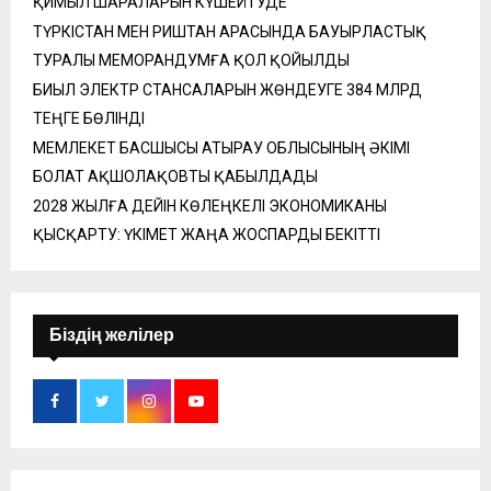
ҚИМЫЛ ШАРАЛАРЫН КҮШЕЙТУДЕ
ТҮРКІСТАН МЕН РИШТАН АРАСЫНДА БАУЫРЛАСТЫҚ
ТУРАЛЫ МЕМОРАНДУМҒА ҚОЛ ҚОЙЫЛДЫ
БИЫЛ ЭЛЕКТР СТАНСАЛАРЫН ЖӨНДЕУГЕ 384 МЛРД
ТЕҢГЕ БӨЛІНДІ
МЕМЛЕКЕТ БАСШЫСЫ АТЫРАУ ОБЛЫСЫНЫҢ ӘКІМІ
БОЛАТ АҚШОЛАҚОВТЫ ҚАБЫЛДАДЫ
2028 ЖЫЛҒА ДЕЙІН КӨЛЕҢКЕЛІ ЭКОНОМИКАНЫ
ҚЫСҚАРТУ: ҮКІМЕТ ЖАҢА ЖОСПАРДЫ БЕКІТТІ
Біздің желілер