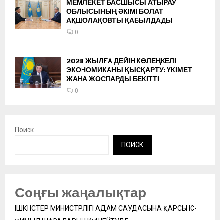
МЕМЛЕКЕТ БАСШЫСЫ АТЫРАУ
ОБЛЫСЫНЫҢ ӘКІМІ БОЛАТ
АҚШОЛАҚОВТЫ ҚАБЫЛДАДЫ
0
2028 ЖЫЛҒА ДЕЙІН КӨЛЕҢКЕЛІ
ЭКОНОМИКАНЫ ҚЫСҚАРТУ: ҮКІМЕТ
ЖАҢА ЖОСПАРДЫ БЕКІТТІ
0
Поиск
ПОИСК
Соңғы жаңалықтар
ІШКІ ІСТЕР МИНИСТРЛІГІ АДАМ САУДАСЫНА ҚАРСЫ ІС-