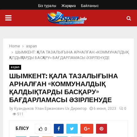
Біз туралы
Жарңама
Байланыс
PRIMARY
MENU
Home
aspan
ШЫМКЕНТ: ҚАЛА ТАЗАЛЫҒЫНА АРНАЛҒАН «КОММУНАЛДЫҚ
ҚАЛДЫҚТАРДЫ БАСҚАРУ» БАҒДАРЛАМАСЫ ӘЗІРЛЕНУДЕ
aspan
ШЫМКЕНТ: ҚАЛА ТАЗАЛЫҒЫНА
АРНАЛҒАН «КОММУНАЛДЫҚ
ҚАЛДЫҚТАРДЫ БАСҚАРУ»
БАҒДАРЛАМАСЫ ӘЗІРЛЕНУДЕ
by
Куандыков Улан Ержанович Ux Директор
6 июня, 2023
0
511
БӨЛІСУ
0