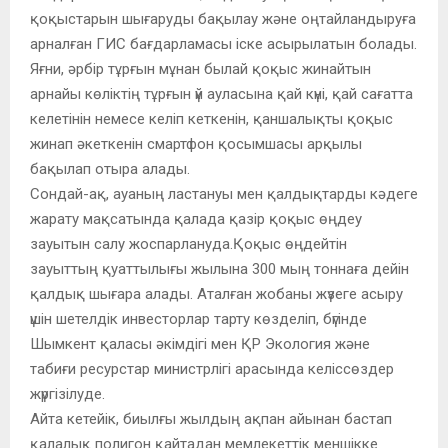
қоқыстарын шығаруды бақылау және оңтайландыруға
арналған ГИС бағдарламасы іске асырылатын болады.
Яғни, әрбір тұрғын мұнан былай қоқыс жинайтын
арнайы көліктің тұрғын үй ауласына қай күні, қай сағатта
келетінін немесе келіп кеткенін, қаншалықты қоқыс
жинап әкеткенін смартфон қосымшасы арқылы
бақылап отыра алады.
Сондай-ақ, ауаның ластануы мен қалдықтарды кәдеге
жарату мақсатында қалада қазір қоқыс өңдеу
зауытын салу жоспарлануда.Қоқыс өңдейтін
зауыттың қуаттылығы жылына 300 мың тоннаға дейін
қалдық шығара алады. Аталған жобаны жүзеге асыру
үшін шетелдік инвесторлар тарту көзделіп, бүгінде
Шымкент қаласы әкімдігі мен ҚР Экология және
табиғи ресурстар министрлігі арасында келіссөздер
жүргізілуде.
Айта кетейік, биылғы жылдың ақпан айынан бастап
қалалық полигон қайтадан мемлекеттік меншікке