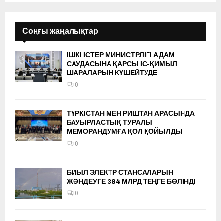
Соңғы жаңалықтар
ІШКІ ІСТЕР МИНИСТРЛІГІ АДАМ
САУДАСЫНА ҚАРСЫ ІС-ҚИМЫЛ
ШАРАЛАРЫН КҮШЕЙТУДЕ
0
ТҮРКІСТАН МЕН РИШТАН АРАСЫНДА
БАУЫРЛАСТЫҚ ТУРАЛЫ
МЕМОРАНДУМҒА ҚОЛ ҚОЙЫЛДЫ
0
БИЫЛ ЭЛЕКТР СТАНСАЛАРЫН
ЖӨНДЕУГЕ 384 МЛРД ТЕҢГЕ БӨЛІНДІ
0