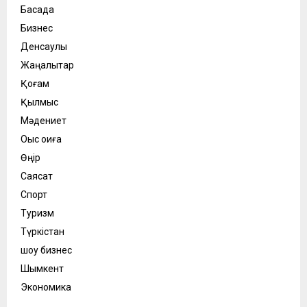
Басқада
Бизнес
Денсаулық
Жаңалықтар
Қоғам
Қылмыс
Мәдениет
Оқыс оқиға
Өңір
Саясат
Спорт
Туризм
Түркістан
шоу бизнес
Шымкент
Экономика