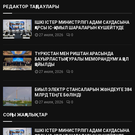
РЕДАКТОР ТАҢДАУЛАРЫ
ІШКІ ІСТЕР МИНИСТРЛІГІ АДАМ САУДАСЫНА
ҚАРСЫ ІС-ҚИМЫЛ ШАРАЛАРЫН КҮШЕЙТУДЕ
27 июля, 2026
0
ТҮРКІСТАН МЕН РИШТАН АРАСЫНДА
БАУЫРЛАСТЫҚ ТУРАЛЫ МЕМОРАНДУМҒА ҚОЛ
ҚОЙЫЛДЫ
27 июля, 2026
0
БИЫЛ ЭЛЕКТР СТАНСАЛАРЫН ЖӨНДЕУГЕ 384
МЛРД ТЕҢГЕ БӨЛІНДІ
27 июля, 2026
0
СОҢҒЫ ЖАҢАЛЫҚТАР
ІШКІ ІСТЕР МИНИСТРЛІГІ АДАМ САУДАСЫНА