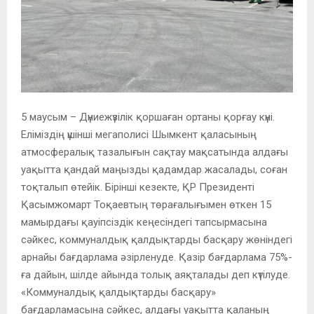
5 маусым – Дүниежүзілік қоршаған ортаны қорғау күні.
Еліміздің үшінші мегаполисі Шымкент қаласының
атмосфералық тазалығын сақтау мақсатында алдағы
уақытта қандай маңызды қадамдар жасалады, соған
тоқталып өтейік. Бірінші кезекте, ҚР Президенті
Қасымжомарт Тоқаевтың төрағалығымен өткен 15
мамырдағы қауіпсіздік кеңесіндегі тапсырмасына
сәйкес, коммуналдық қалдықтарды басқару жөніндегі
арнайы бағдарлама әзірленуде. Қазір бағдарлама 75%-
ға дайын, шілде айында толық аяқталады деп күтілуде.
«Коммуналдық қалдықтарды басқару»
бағдарламасына сәйкес, алдағы уақытта қаланың