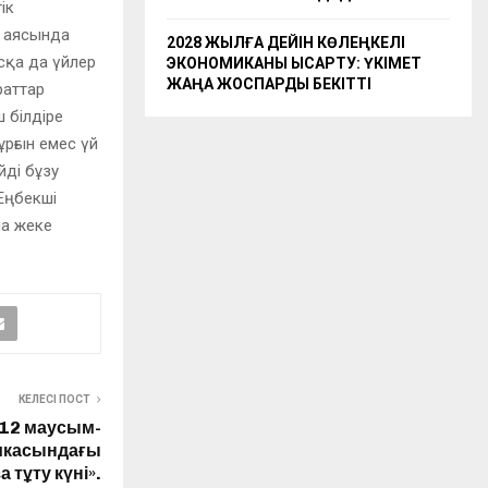
ік
а аясында
2028 ЖЫЛҒА ДЕЙІН КӨЛЕҢКЕЛІ
асқа да үйлер
ЭКОНОМИКАНЫ ҚЫСҚАРТУ: ҮКІМЕТ
ЖАҢА ЖОСПАРДЫ БЕКІТТІ
раттар
ш білдіре
рғын емес үй
йді бұзу
 Еңбекші
на жеке
КЕЛЕСІ ПОСТ
 12 маусым-
ликасындағы
 тұту күні».