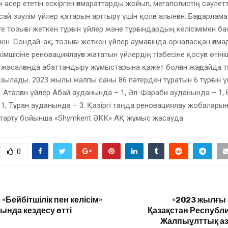
і әсер ететін ескірген ғимараттарды жойып, мегаполистің сәулетт
 сай зәулім үйлер қатарын арттыру үшін қолға алынған. Бағдарлам
кте тозығы жеткен тұрғын үйлер және тұрғындардың келісімімен б
ін. Сондай-ақ, тозығы жеткен үйлер аумағында орналасқан ғима
імшісіне реновациялауға жататын үйлердің тізбесіне қосуға өтіні
жасалғанда абаттандыру жұмыстарына қажет болған жағдайда тұ
зылады. 2023 жылы жалпы саны 86 пәтерден тұратын 6 тұрғын ү
. Аталған үйлер Абай ауданында – 1, Әл-Фараби ауданында – 1,
1, Тұран ауданында – 3. Қазіргі таңда реновациялау жобалары
 тарту бойынша «Shymkent ӘКК» АҚ жұмыс жасауда.
0
Бейбітшілік пен келісім»
«2023 жылғы
ында кездесу өтті
Қазақстан Респуб
Жалпыұлттық аза