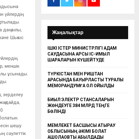
ындысына
ын үйлердің
артылады.
а даңғылы,
Жаңалықтар
және Шығыс
ІШКІ ІСТЕР МИНИСТРЛІГІ АДАМ
САУДАСЫНА ҚАРСЫ ІС-ҚИМЫЛ
үйлердің
ШАРАЛАРЫН КҮШЕЙТУДЕ
р, меншік
ылы ұсынады.
ТҮРКІСТАН МЕН РИШТАН
АРАСЫНДА БАУЫРЛАСТЫҚ ТУРАЛЫ
ды.
МЕМОРАНДУМҒА ҚОЛ ҚОЙЫЛДЫ
ық зерделеу
БИЫЛ ЭЛЕКТР СТАНСАЛАРЫН
жағдайда,
ЖӨНДЕУГЕ 384 МЛРД ТЕҢГЕ
60
БӨЛІНДІ
болатын.
лесін шешу
МЕМЛЕКЕТ БАСШЫСЫ АТЫРАУ
ОБЛЫСЫНЫҢ ӘКІМІ БОЛАТ
ң сәулеттік
АҚШОЛАҚОВТЫ ҚАБЫЛДАДЫ