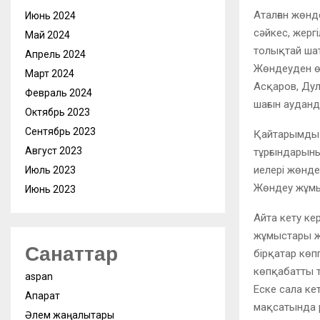
Аталған жөн
Июнь 2024
сәйкес, жерг
Май 2024
толықтай шат
Апрель 2024
Жөндеуден өт
Март 2024
Асқаров, Дул
Февраль 2024
шағын аудан
Октябрь 2023
Сентябрь 2023
Қайтарымды қ
Август 2023
тұрғындарыны
иелері жөнде
Июль 2023
Жөндеу жұмы
Июнь 2023
Айта кету кер
жұмыстары жү
Санаттар
бірқатар көп
көпқабатты т
aspan
Еске сала ке
Ақпарат
мақсатында р
Әлем жаңалықтары