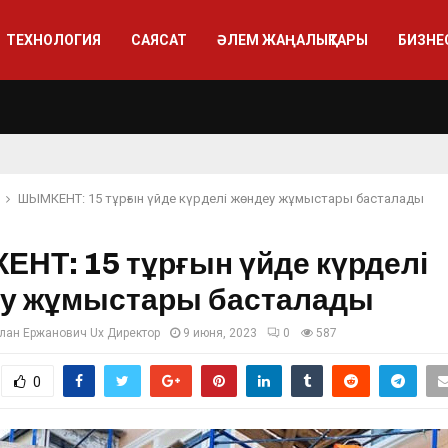
ТЕХНОЛОГИЯ
САЯСАТ
ӘЛЕМ ЖАҢАЛЫҚТАРЫ
БИЗНЕ
ШЫМКЕНТ: 15 тұрғын үйде күрделі жөндеу жұмыстары басталады
НТ: 15 тұрғын үйде күрделі
у жұмыстары басталады
лан Ержанович Ux Директор
9 июня, 2023
0
587
0