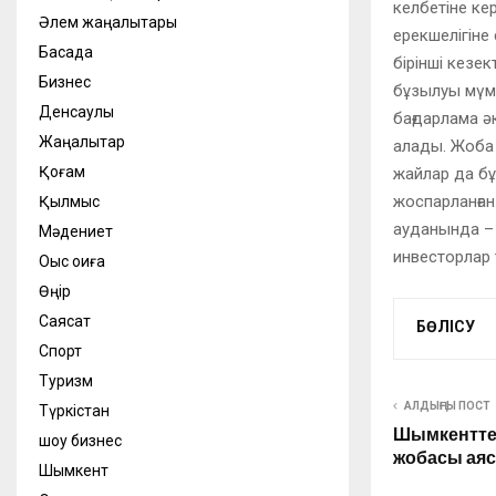
келбетіне кер
Әлем жаңалықтары
ерекшелігіне
Басқада
бірінші кезе
Бизнес
бұзылуы мүмк
Денсаулық
бағдарлама әк
Жаңалықтар
алады. Жоба 
Қоғам
жайлар да бұ
жоспарланған
Қылмыс
ауданында – 
Мәдениет
инвесторлар
Оқыс оқиға
Өңір
Саясат
БӨЛІСУ
Спорт
Туризм
АЛДЫҢҒЫ ПОСТ
Түркістан
Шымкентте «
шоу бизнес
жобасы аяс
Шымкент