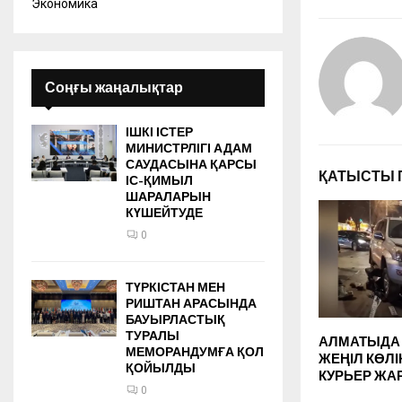
Экономика
Соңғы жаңалықтар
ІШКІ ІСТЕР
МИНИСТРЛІГІ АДАМ
САУДАСЫНА ҚАРСЫ
ҚАТЫСТЫ 
ІС-ҚИМЫЛ
ШАРАЛАРЫН
КҮШЕЙТУДЕ
0
ТҮРКІСТАН МЕН
РИШТАН АРАСЫНДА
БАУЫРЛАСТЫҚ
ТУРАЛЫ
АЛМАТЫДА 
МЕМОРАНДУМҒА ҚОЛ
ЖЕҢІЛ КӨЛІ
ҚОЙЫЛДЫ
КУРЬЕР Ж
0