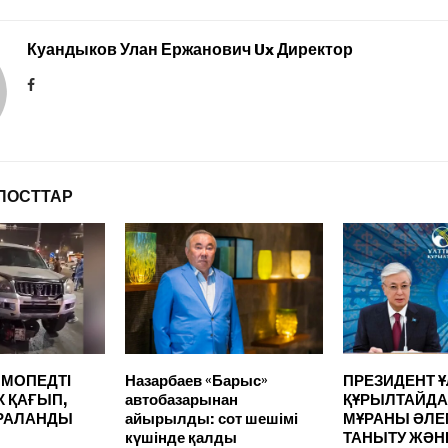
Куандыков Улан Ержанович Ux Директор
ПОСТТАР
МОПЕДТІ
Назарбаев «Барыс»
ПРЕЗИДЕНТ 
К ҚАҒЫП,
автобазарынан
ҚҰРЫЛТАЙДА
АРАЛАНДЫ
айырылды: сот шешімі
МҰРАНЫ ӘЛЕ
күшінде қалды
ТАНЫТУ ЖӘН