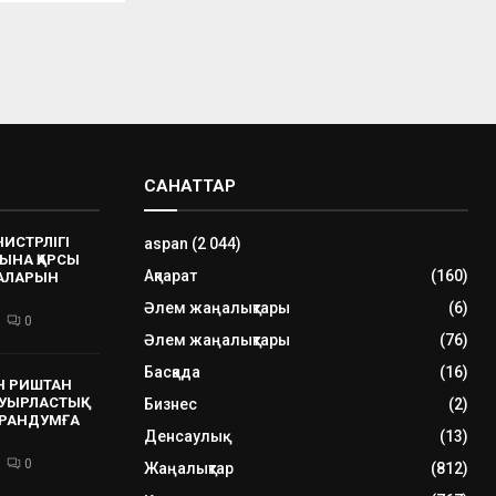
САНАТТАР
НИСТРЛІГІ
aspan
(2 044)
ЫНА ҚАРСЫ
Ақпарат
(160)
РАЛАРЫН
Әлем жаңалықтары
(6)
0
Әлем жаңалықтары
(76)
Басқада
(16)
Н РИШТАН
УЫРЛАСТЫҚ
Бизнес
(2)
РАНДУМҒА
Денсаулық
(13)
0
Жаңалықтар
(812)