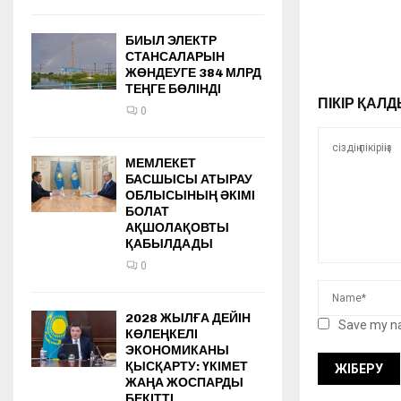
БИЫЛ ЭЛЕКТР
СТАНСАЛАРЫН
ЖӨНДЕУГЕ 384 МЛРД
ТЕҢГЕ БӨЛІНДІ
ПІКІР ҚА
0
МЕМЛЕКЕТ
БАСШЫСЫ АТЫРАУ
ОБЛЫСЫНЫҢ ӘКІМІ
БОЛАТ
АҚШОЛАҚОВТЫ
ҚАБЫЛДАДЫ
0
2028 ЖЫЛҒА ДЕЙІН
Save my na
КӨЛЕҢКЕЛІ
ЭКОНОМИКАНЫ
ҚЫСҚАРТУ: ҮКІМЕТ
ЖАҢА ЖОСПАРДЫ
БЕКІТТІ