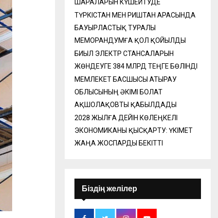
ШАРАЛАРЫН КҮШЕЙТУДЕ
ТҮРКІСТАН МЕН РИШТАН АРАСЫНДА
БАУЫРЛАСТЫҚ ТУРАЛЫ
МЕМОРАНДУМҒА ҚОЛ ҚОЙЫЛДЫ
БИЫЛ ЭЛЕКТР СТАНСАЛАРЫН
ЖӨНДЕУГЕ 384 МЛРД ТЕҢГЕ БӨЛІНДІ
МЕМЛЕКЕТ БАСШЫСЫ АТЫРАУ
ОБЛЫСЫНЫҢ ӘКІМІ БОЛАТ
АҚШОЛАҚОВТЫ ҚАБЫЛДАДЫ
2028 ЖЫЛҒА ДЕЙІН КӨЛЕҢКЕЛІ
ЭКОНОМИКАНЫ ҚЫСҚАРТУ: ҮКІМЕТ
ЖАҢА ЖОСПАРДЫ БЕКІТТІ
Біздің желілер