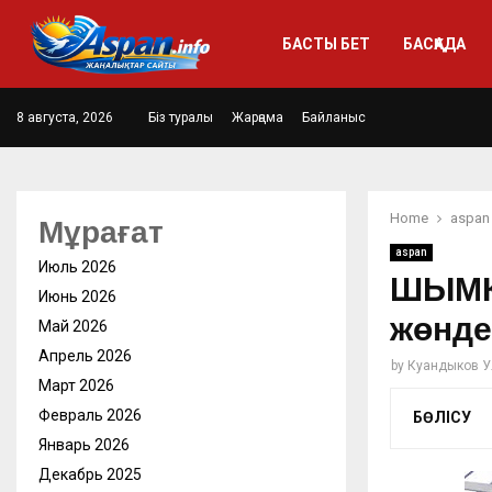
БАСТЫ БЕТ
БАСҚАДА
8 августа, 2026
Біз туралы
Жарңама
Байланыс
Home
aspan
Мұрағат
aspan
Июль 2026
ШЫМКЕ
Июнь 2026
жөнде
Май 2026
Апрель 2026
by
Куандыков У
Март 2026
Февраль 2026
БӨЛІСУ
Январь 2026
Декабрь 2025