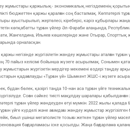
деу жұмыстары қаржылық- экономикалық негіздеменің қорыт
ілікті бюджеттен қаржы қаралған соң басталмақ. Көппәтерлі тұрғ
ыры ауыстырылып, жертөлесі, кіреберіс, кәріз құбырлары жаң
етін көпқабатты тұрғын үйлер Әл-Фараби алаңында, Республик
ати, Жангелдина, Ильяев көшелерінде және Отырар, Спорттық 
дарында орналасқан.
аржы негізінде жүргізілетін жөндеу жұмыстары аталған тұрғын 
ң 70 пайыз келісімі бойынша жүзеге асырылмақ. Сонымен қата
у жұмыстарын жүргізетін мердігер мекемені өздері таңдау арқ
старын қадағалауды «Тұрғын үй» Шымкент ЖШС-і жүзеге асыра
ек, бұдан бөлек, қазіргі таңда 10-нан аса тұрғын үйге техникал
ргізілуде. Соған сәйкес тиісті мақұлдау шаралары қабылданған 
пәтерлі тұрғын үйлер жөндеуден өтуі мүмкін. 2022 жылы қалада 
ұрғын үйге күрделі және ағымдағы жөндеу жұмыстар жүргізілген 
тейік, биыл үшінші мегаполисте тозығы жеткен тұрғын үйлер мәсе
еновация бағдарламасы іске қосылды. Жаңа бағдарлама қаланы