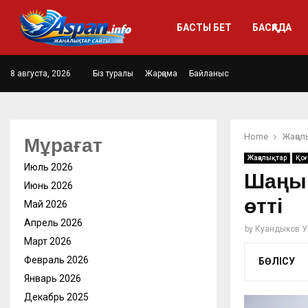
БАСТЫ БЕТ
БАСҚАДА
8 августа, 2026
Біз туралы
Жарңама
Байланыс
Home
Жаңал
Мұрағат
Жаңалықтар
Қо
Июль 2026
Шаңыр
Июнь 2026
өтті
Май 2026
Апрель 2026
by
Куандыков У
Март 2026
Февраль 2026
БӨЛІСУ
Январь 2026
Декабрь 2025