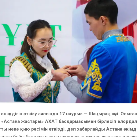
онкүндігін өткізу аясында 17 наурыз — Шаңырақ күні. Осыға
 «Астана жастары» АХАТ басқармасымен бірлесіп елорда
атты неке қию рәсімін өткізді, деп хабарлайды Астана әкімд
ылдар бойы бірге өмір сүрген елордалық жұптар жастарға өздерін