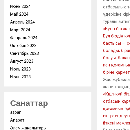
Июнь 2024
отбасылық тә
үдерісіне кір
Май 2024
туралы айтып
Апрель 2024
«Бүгін біз ж
Март 2024
Бұл біздің к
Февраль 2024
бастысы — сен
Октябрь 2023
болады, бір
Сентябрь 2023
болуы, балан
Август 2023
пен қоғамның 
Июль 2023
біріне құрмет
Июнь 2023
Жас жұбайлар
және толқынды
«Көңіл-күй б
Санаттар
отбасын құрға
қоғамның әрб
aspan
өсіп-өркендеу
Ақпарат
өйткені мемл
Әлем жаңалықтары