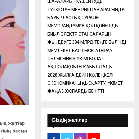
ШАРАЛАРЫН КҮШЕЙТУДЕ
ТҮРКІСТАН МЕН РИШТАН АРАСЫНДА
БАУЫРЛАСТЫҚ ТУРАЛЫ
МЕМОРАНДУМҒА ҚОЛ ҚОЙЫЛДЫ
БИЫЛ ЭЛЕКТР СТАНСАЛАРЫН
ЖӨНДЕУГЕ 384 МЛРД ТЕҢГЕ БӨЛІНДІ
МЕМЛЕКЕТ БАСШЫСЫ АТЫРАУ
ОБЛЫСЫНЫҢ ӘКІМІ БОЛАТ
АҚШОЛАҚОВТЫ ҚАБЫЛДАДЫ
2028 ЖЫЛҒА ДЕЙІН КӨЛЕҢКЕЛІ
ЭКОНОМИКАНЫ ҚЫСҚАРТУ: ҮКІМЕТ
ЖАҢА ЖОСПАРДЫ БЕКІТТІ
н
Біздің желілер
лық жұптар
ігінің ресми
ің