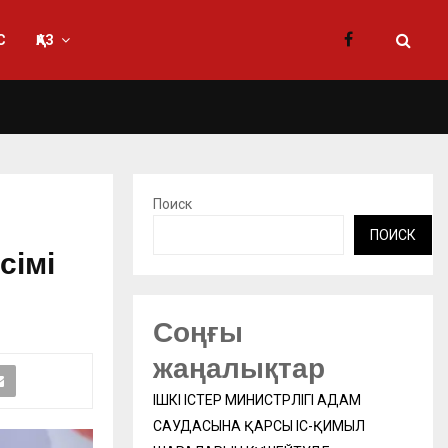
С
ҚАЗ
Поиск
ПОИСК
сімі
Соңғы
жаңалықтар
ІШКІ ІСТЕР МИНИСТРЛІГІ АДАМ
САУДАСЫНА ҚАРСЫ ІС-ҚИМЫЛ