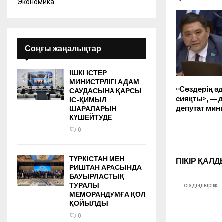
Экономика
Соңғы жаңалықтар
ІШКІ ІСТЕР
МИНИСТРЛІГІ АДАМ
«Сөздерің ә
САУДАСЫНА ҚАРСЫ
сияқты», — 
ІС-ҚИМЫЛ
депутат мин
ШАРАЛАРЫН
КҮШЕЙТУДЕ
0
ТҮРКІСТАН МЕН
ПІКІР ҚА
РИШТАН АРАСЫНДА
БАУЫРЛАСТЫҚ
ТУРАЛЫ
МЕМОРАНДУМҒА ҚОЛ
ҚОЙЫЛДЫ
0