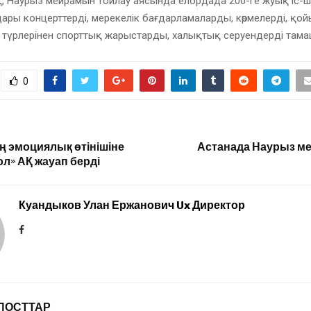
, Наурыз мейрамын тойлау аясында елордада 200-ге жуық іс-шар
ары концерттерді, мерекелік бағдарламаларды, көрмелерді, қ
 түрлерінен спорттық жарыстарды, халықтық серуендерді тама
0
ің эмоциялық өтінішіне
Астанада Наурыз мер
л» АҚ жауап берді
Куандыков Улан Ержанович Ux Директор
ПОСТТАР