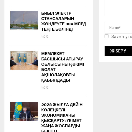
БИЫЛ ЭЛЕКТР
СТАНСАЛАРЫН
ЖӨНДЕУГЕ 384 МЛРД
ТЕҢГЕ БӨЛІНДІ
Save my na
0
МЕМЛЕКЕТ
БАСШЫСЫ АТЫРАУ
ОБЛЫСЫНЫҢ ӘКІМІ
БОЛАТ
АҚШОЛАҚОВТЫ
ҚАБЫЛДАДЫ
0
2028 ЖЫЛҒА ДЕЙІН
КӨЛЕҢКЕЛІ
ЭКОНОМИКАНЫ
ҚЫСҚАРТУ: ҮКІМЕТ
ЖАҢА ЖОСПАРДЫ
БЕКІТТІ