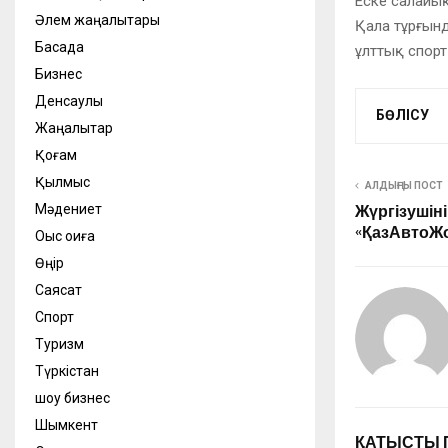
Еске салайық
Әлем жаңалықтары
Қала тұрғынд
Басқада
ұлттық спорт
Бизнес
Денсаулық
БӨЛІСУ
Жаңалықтар
Қоғам
Қылмыс
АЛДЫҢҒЫ ПОСТ
Мәдениет
Жүргізушін
«ҚазАвтоЖо
Оқыс оқиға
Өңір
Саясат
Спорт
Туризм
Түркістан
шоу бизнес
Шымкент
ҚАТЫСТЫ 