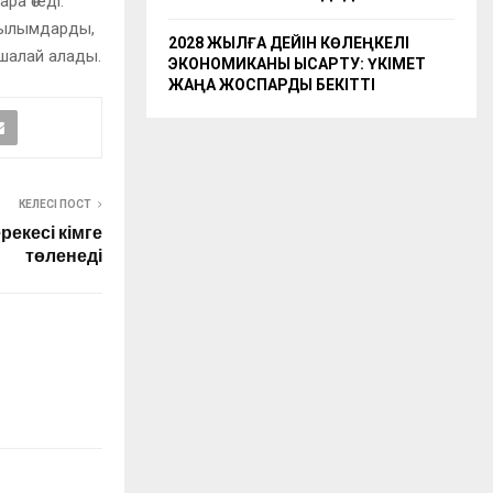
а өтеді.
ойылымдарды,
2028 ЖЫЛҒА ДЕЙІН КӨЛЕҢКЕЛІ
шалай алады.
ЭКОНОМИКАНЫ ҚЫСҚАРТУ: ҮКІМЕТ
ЖАҢА ЖОСПАРДЫ БЕКІТТІ
КЕЛЕСІ ПОСТ
екесі кімге
төленеді