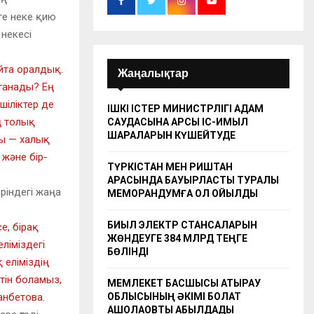
ге неке қию
 некесі
айта оралдық.
Жаңалықтар
станады? Ең
шіліктер де
ІШКІ ІСТЕР МИНИСТРЛІГІ АДАМ
ң толық
САУДАСЫНА ҚАРСЫ ІС-ҚИМЫЛ
ШАРАЛАРЫН КҮШЕЙТУДЕ
сы — халық
 және бір-
ТҮРКІСТАН МЕН РИШТАН
АРАСЫНДА БАУЫРЛАСТЫҚ ТУРАЛЫ
ріндегі жаңа
МЕМОРАНДУМҒА ҚОЛ ҚОЙЫЛДЫ
БИЫЛ ЭЛЕКТР СТАНСАЛАРЫН
е, бірақ
ЖӨНДЕУГЕ 384 МЛРД ТЕҢГЕ
ліміздегі
БӨЛІНДІ
 еліміздің
етін боламыз,
МЕМЛЕКЕТ БАСШЫСЫ АТЫРАУ
ОБЛЫСЫНЫҢ ӘКІМІ БОЛАТ
анбетова.
АҚШОЛАҚОВТЫ ҚАБЫЛДАДЫ