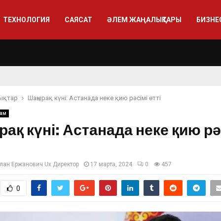
ТЕХНОЛОГИЯ
САЯСАТ
ӘЛЕМ ЖАҢАЛЫҚТАРЫ
БИЗНЕ
ықтар
Шаңырақ күні: Астанада неке қию рәсімі өтті
ғам
ақ күні: Астанада неке қию рә
лан Ержанович Ux Директор
17 марта, 2024
0
457
0