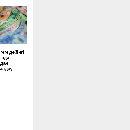
еге дейінгі
танда
дан
былдау