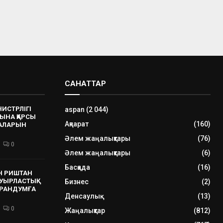
САНАТТАР
НИСТРЛІГІ
aspan
(2 044)
ЫНА ҚАРСЫ
Ақпарат
(160)
РАЛАРЫН
Әлем жаңалықтары
(76)
0
Әлем жаңалықтары
(6)
Басқада
(16)
Н РИШТАН
УЫРЛАСТЫҚ
Бизнес
(2)
РАНДУМҒА
Денсаулық
(13)
0
Жаңалықтар
(812)