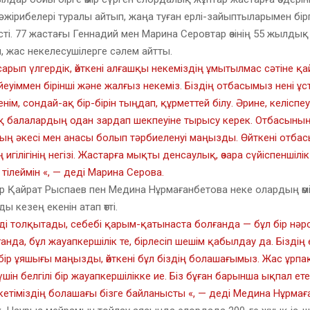
жірибелері туралы айтып, жаңа туған ерлі-зайыптыларымен бір
істі. 77 жастағы Геннадий мен Марина Серовтар өзінің 55 жылдық
, жас некелесушілерге сәлем айтты.
асарып үлгердік, өйткені алғашқы некеміздің ұмытылмас сәтіне қ
үйеуіммен бірінші және жалғыз некеміз. Біздің отбасымыз нені ұ
ім, сондай-ақ бір-бірін тыңдап, құрметтей білу. Әрине, келіспеу
ақ балалардың одан зардап шекпеуіне тырысу керек. Отбасыны
ың әкесі мен анасы болып тәрбиеленуі маңызды. Өйткені отба
игілігінің негізі. Жастарға мықты денсаулық, өзара сүйіспеншілік
 тілеймін «, — деді Марина Серова.
 Қайрат Рыспаев пен Медина Нұрмағанбетова неке олардың өмі
 кезең екенін атап өтті.
ізді толқытады, себебі қарым-қатынаста болғанда — бұл бір нәрс
нда, бұл жауапкершілік те, бірлесіп шешім қабылдау да. Біздің е
ір ұяшығы маңызды, өйткені бұл біздің болашағымыз. Жас ұрпақ
і үшін белгілі бір жауапкершілікке ие. Біз бұған барынша ықпал ет
екетіміздің болашағы бізге байланысты «, — деді Медина Нұрмағ