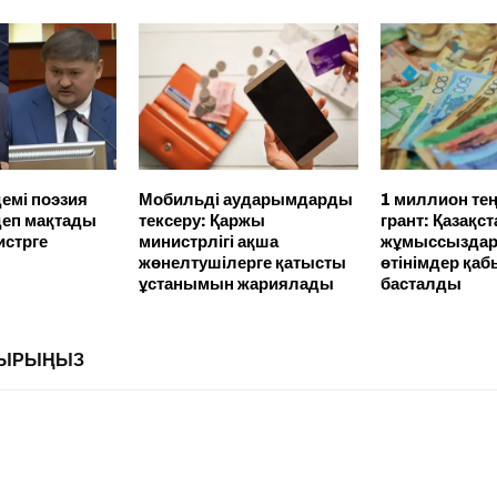
демі поэзия
Мобильді аударымдарды
1 миллион теңг
деп мақтады
тексеру: Қаржы
грант: Қазақс
истрге
министрлігі ақша
жұмыссыздар
жөнелтушілерге қатысты
өтінімдер қа
ұстанымын жариялады
басталды
ЛДЫРЫҢЫЗ