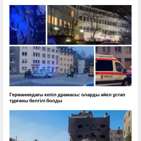
Германиядағы кепіл драмасы: оларды әйел ұстап
тұрғаны белгілі болды