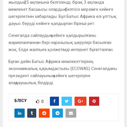
жылдың 25 ақпанына белгіленді, бірақ 3 ақпанда
мемлекет басшысы олардың белгісіз мерзімге кейінге
шегерілетінін хабарлады. Бұл Батыс Африка елі ұлттық
дауыс беруді кейінге қалдырған бірінші рет.
Сенегалда сайлаудың кейінге қалдырылғаны
жарияланғаннан бері наразылық шерулері басылған
жоқ. Елде жалпыға қолжетімді интернет бұғатталған.
Бұған дейін Батыс Африка мемлекеттерінің
экономикалық қауымдастығы (ECOWAS) Сенегалдағы
президент сайлауының кейінге шегерілуіне
алаңдаушылық білдірді.
БӨЛІСУ
0