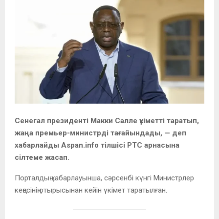
Сенегал президенті Макки Салле үкіметті таратып,
жаңа премьер-министрді тағайындады, — деп
хабарлайды Aspan.info тілшісі РТС арнасына
сілтеме жасап.
Порталдың хабарлауынша, сәрсенбі күнгі Министрлер
кеңесінің отырысынан кейін үкімет таратылған.