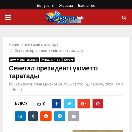
Біз туралы
Жарңама
Байланыс
PRIMARY
MENU
Home
Әлем жаңалықтары
Сенегал президенті үкіметті таратады
Әлем жаңалықтары
Жаңалықтар
Қоғам
Сенегал президенті үкіметті
таратады
by
Куандыков Улан Ержанович Ux Директор
7 марта, 2024
0
443
БӨЛІСУ
0