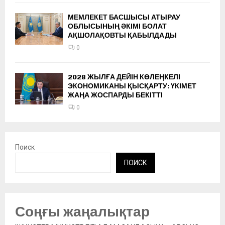
МЕМЛЕКЕТ БАСШЫСЫ АТЫРАУ
ОБЛЫСЫНЫҢ ӘКІМІ БОЛАТ
АҚШОЛАҚОВТЫ ҚАБЫЛДАДЫ
0
2028 ЖЫЛҒА ДЕЙІН КӨЛЕҢКЕЛІ
ЭКОНОМИКАНЫ ҚЫСҚАРТУ: ҮКІМЕТ
ЖАҢА ЖОСПАРДЫ БЕКІТТІ
0
Поиск
ПОИСК
Соңғы жаңалықтар