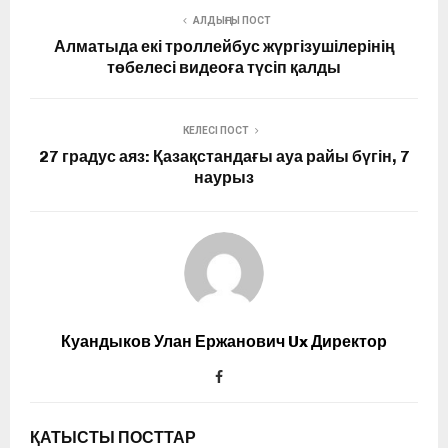
АЛДЫҢҒЫ ПОСТ
Алматыда екі троллейбус жүргізушілерінің
төбелесі видеоға түсіп қалды
КЕЛЕСІ ПОСТ
27 градус аяз: Қазақстандағы ауа райы бүгін, 7
наурыз
Куандыков Улан Ержанович Ux Директор
ҚАТЫСТЫ ПОСТТАР