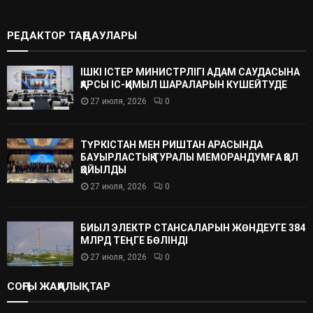
РЕДАКТОР ТАҢДАУЛАРЫ
ІШКІ ІСТЕР МИНИСТРЛІГІ АДАМ САУДАСЫНА
ҚАРСЫ ІС-ҚИМЫЛ ШАРАЛАРЫН КҮШЕЙТУДЕ
27 июля, 2026
0
ТҮРКІСТАН МЕН РИШТАН АРАСЫНДА
БАУЫРЛАСТЫҚ ТУРАЛЫ МЕМОРАНДУМҒА ҚОЛ
ҚОЙЫЛДЫ
27 июля, 2026
0
БИЫЛ ЭЛЕКТР СТАНСАЛАРЫН ЖӨНДЕУГЕ 384
МЛРД ТЕҢГЕ БӨЛІНДІ
27 июля, 2026
0
СОҢҒЫ ЖАҢАЛЫҚТАР