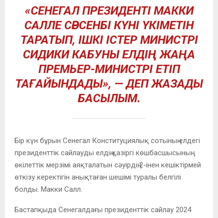
«СЕНЕГАЛ ПРЕЗИДЕНТІ МАККИ
САЛЛЕ СӘРСЕНБІ КҮНІ ҮКІМЕТІН
ТАРАТЫП, ІШКІ ІСТЕР МИНИСТРІ
СИДИКИ КАБУНЫ ЕЛДІҢ ЖАҢА
ПРЕМЬЕР-МИНИСТРІ ЕТІП
ТАҒАЙЫНДАДЫ», — ДЕП ЖАЗАДЫ
БАСЫЛЫМ.
Бір күн бұрын Сенегал Конституциялық сотының елдегі
президенттік сайлауды елдің қазіргі көшбасшысының
өкілеттік мерзімі аяқталатын сәуірдің 2-інен кешіктірмей
өткізу керектігін анықтаған шешімі туралы белгілі
болды. Макки Салл.
Бастапқыда Сенегалдағы президенттік сайлау 2024