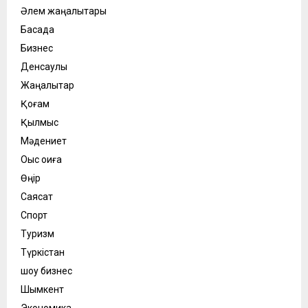
Әлем жаңалықтары
Басқада
Бизнес
Денсаулық
Жаңалықтар
Қоғам
Қылмыс
Мәдениет
Оқыс оқиға
Өңір
Саясат
Спорт
Туризм
Түркістан
шоу бизнес
Шымкент
Экономика