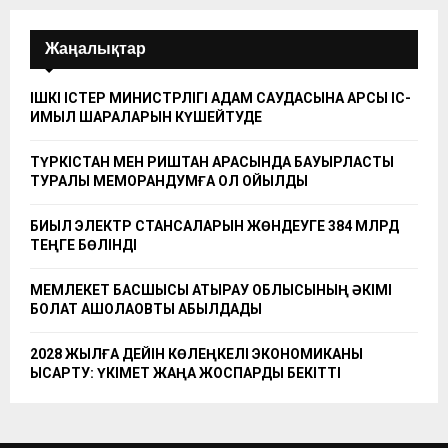
Жаңалықтар
ІШКІ ІСТЕР МИНИСТРЛІГІ АДАМ САУДАСЫНА ҚАРСЫ ІС-
ҚИМЫЛ ШАРАЛАРЫН КҮШЕЙТУДЕ
ТҮРКІСТАН МЕН РИШТАН АРАСЫНДА БАУЫРЛАСТЫҚ
ТУРАЛЫ МЕМОРАНДУМҒА ҚОЛ ҚОЙЫЛДЫ
БИЫЛ ЭЛЕКТР СТАНСАЛАРЫН ЖӨНДЕУГЕ 384 МЛРД
ТЕҢГЕ БӨЛІНДІ
МЕМЛЕКЕТ БАСШЫСЫ АТЫРАУ ОБЛЫСЫНЫҢ ӘКІМІ
БОЛАТ АҚШОЛАҚОВТЫ ҚАБЫЛДАДЫ
2028 ЖЫЛҒА ДЕЙІН КӨЛЕҢКЕЛІ ЭКОНОМИКАНЫ
ҚЫСҚАРТУ: ҮКІМЕТ ЖАҢА ЖОСПАРДЫ БЕКІТТІ