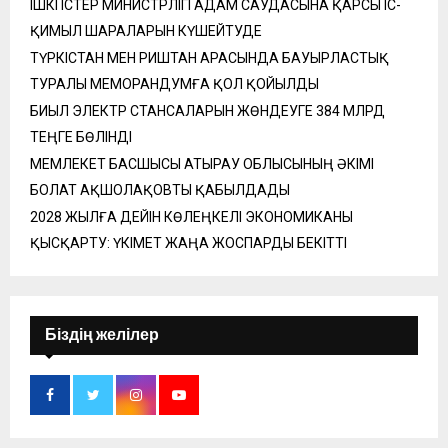
ІШКІ ІСТЕР МИНИСТРЛІГІ АДАМ САУДАСЫНА ҚАРСЫ ІС-
ҚИМЫЛ ШАРАЛАРЫН КҮШЕЙТУДЕ
ТҮРКІСТАН МЕН РИШТАН АРАСЫНДА БАУЫРЛАСТЫҚ
ТУРАЛЫ МЕМОРАНДУМҒА ҚОЛ ҚОЙЫЛДЫ
БИЫЛ ЭЛЕКТР СТАНСАЛАРЫН ЖӨНДЕУГЕ 384 МЛРД
ТЕҢГЕ БӨЛІНДІ
МЕМЛЕКЕТ БАСШЫСЫ АТЫРАУ ОБЛЫСЫНЫҢ ӘКІМІ
БОЛАТ АҚШОЛАҚОВТЫ ҚАБЫЛДАДЫ
2028 ЖЫЛҒА ДЕЙІН КӨЛЕҢКЕЛІ ЭКОНОМИКАНЫ
ҚЫСҚАРТУ: ҮКІМЕТ ЖАҢА ЖОСПАРДЫ БЕКІТТІ
Біздің желілер