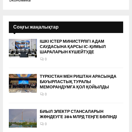
Соңғы жаңалықтар
ІШКІ ІСТЕР МИНИСТРЛІГІ АДАМ
САУДАСЫНА ҚАРСЫ ІС-ҚИМЫЛ
ШАРАЛАРЫН КҮШЕЙТУДЕ
0
ТҮРКІСТАН МЕН РИШТАН АРАСЫНДА
БАУЫРЛАСТЫҚ ТУРАЛЫ
МЕМОРАНДУМҒА ҚОЛ ҚОЙЫЛДЫ
0
БИЫЛ ЭЛЕКТР СТАНСАЛАРЫН
ЖӨНДЕУГЕ 384 МЛРД ТЕҢГЕ БӨЛІНДІ
0