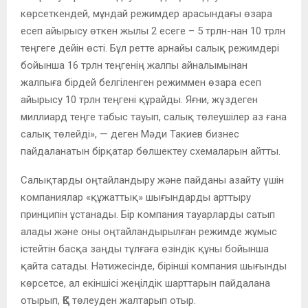
көрсеткендей, мұндай режимдер арасындағы өзара
есеп айырысу өткен жылы 2 есеге – 5 трлн-нан 10 трлн
теңгеге дейін өсті. Бұл ретте арнайы салық режимдері
бойынша 16 трлн теңгенің жалпы айналымынан
жалпыға бірдей белгіленген режиммен өзара есеп
айырысу 10 трлн теңгені құрайды. Яғни, жүздеген
миллиард теңге табыс тауып, салық төлеушілер аз ғана
салық төлейді», — деген Мәди Такиев бизнес
пайдаланатын бірқатар бөлшектеу схемаларын айтты.
Салықтарды оңтайландыру және пайданы азайту үшін
компаниялар «құжаттық» шығындарды арттыру
принципін ұстанады. Бір компания тауарларды сатып
алады және оны оңтайландырылған режимде жұмыс
істейтін басқа заңды тұлғаға өзіндік құны бойынша
қайта сатады. Нәтижесінде, бірінші компания шығынды
көрсетсе, ал екіншісі жеңілдік шарттарын пайдалана
отырып, ҚҚС төлеуден жалтарып отыр.