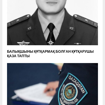
БАЛЫҚШЫНЫ ҚҰТҚАРМАҚ БОЛҒАН ҚҰТҚАРУШЫ
ҚАЗА ТАПТЫ