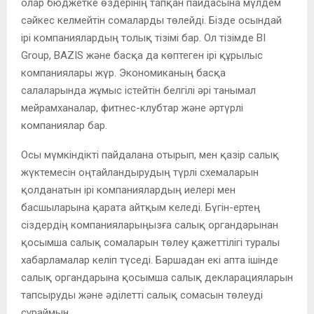
олар бюджетке өздерінің тапқан пайдасына мүлдем
сәйкес келмейтін сомаларды төлейді. Бізде осындай
ірі компаниялардың толық тізімі бар. Ол тізімде BI
Group, BAZIS және басқа да көптеген ірі құрылыс
компаниялары жүр. Экономиканың басқа
салаларында жұмыс істейтін белгілі әрі танымал
мейрамханалар, фитнес-клубтар және әртүрлі
компаниялар бар.
Осы мүмкіндікті пайдалана отырып, мен қазір салық
жүктемесін оңтайландырудың түрлі схемаларын
қолданатын ірі компаниялардың иелері мен
басшыларына қарата айтқым келеді. Бүгін-ертең
сіздердің компанияларыңызға салық органдарынан
қосымша салық сомаларын төлеу қажеттілігі туралы
хабарламалар келіп түседі. Баршадан екі апта ішінде
салық органдарына қосымша салық декларацияларын
тапсыруды және әділетті салық сомасын төлеуді
сұраймын.