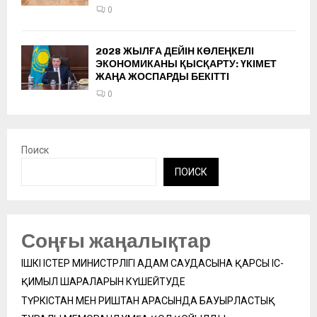
0
2028 ЖЫЛҒА ДЕЙІН КӨЛЕҢКЕЛІ
ЭКОНОМИКАНЫ ҚЫСҚАРТУ: ҮКІМЕТ
ЖАҢА ЖОСПАРДЫ БЕКІТТІ
0
Поиск
ПОИСК
Соңғы жаңалықтар
ІШКІ ІСТЕР МИНИСТРЛІГІ АДАМ САУДАСЫНА ҚАРСЫ ІС-
ҚИМЫЛ ШАРАЛАРЫН КҮШЕЙТУДЕ
ТҮРКІСТАН МЕН РИШТАН АРАСЫНДА БАУЫРЛАСТЫҚ