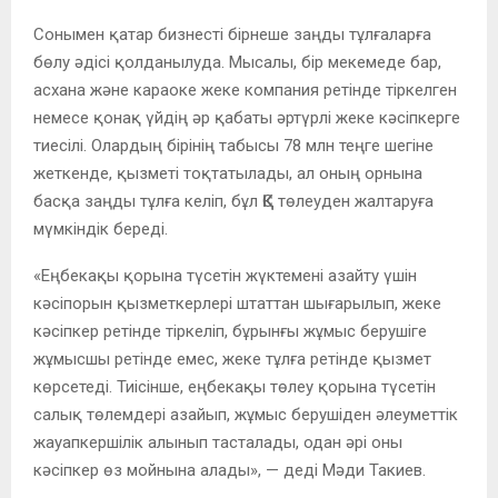
Сонымен қатар бизнесті бірнеше заңды тұлғаларға
бөлу әдісі қолданылуда. Мысалы, бір мекемеде бар,
асхана және караоке жеке компания ретінде тіркелген
немесе қонақ үйдің әр қабаты әртүрлі жеке кәсіпкерге
тиесілі. Олардың бірінің табысы 78 млн теңге шегіне
жеткенде, қызметі тоқтатылады, ал оның орнына
басқа заңды тұлға келіп, бұл ҚҚС төлеуден жалтаруға
мүмкіндік береді.
«Еңбекақы қорына түсетін жүктемені азайту үшін
кәсіпорын қызметкерлері штаттан шығарылып, жеке
кәсіпкер ретінде тіркеліп, бұрынғы жұмыс берушіге
жұмысшы ретінде емес, жеке тұлға ретінде қызмет
көрсетеді. Тиісінше, еңбекақы төлеу қорына түсетін
салық төлемдері азайып, жұмыс берушіден әлеуметтік
жауапкершілік алынып тасталады, одан әрі оны
кәсіпкер өз мойнына алады», — деді Мәди Такиев.