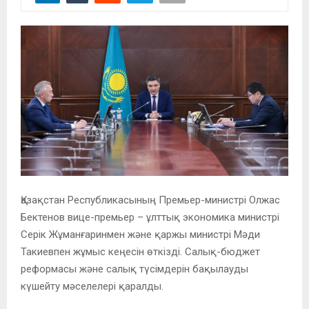
Қазақстан Республикасының Премьер-министрі Олжас
Бектенов вице-премьер – ұлттық экономика министрі
Серік Жұманғаринмен және қаржы министрі Мәди
Такиевпен жұмыс кеңесін өткізді. Салық-бюджет
реформасы және салық түсімдерін бақылауды
күшейту мәселелері қаралды.