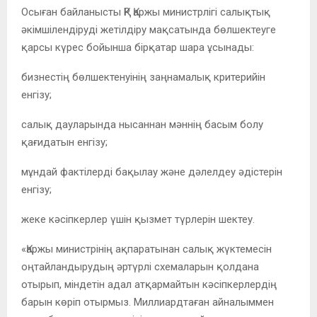
Осыған байланысты ҚР Қаржы министрлігі салықтық
әкімшілендіруді жетілдіру мақсатында бөлшектеуге
қарсы күрес бойынша бірқатар шара ұсынады:
бизнестің бөлшектенуінің заңнамалық критерийін
енгізу;
салық дауларында нысаннан мәннің басым болу
қағидатын енгізу;
мұндай фактілерді бақылау және дәлелдеу әдістерін
енгізу;
жеке кәсіпкерлер үшін қызмет түрлерін шектеу.
«Қаржы министрінің ақпаратынан салық жүктемесін
оңтайландырудың әртүрлі схемаларын қолдана
отырып, міндетін адал атқармайтын кәсіпкерлердің
барын көріп отырмыз. Миллиардтаған айналыммен