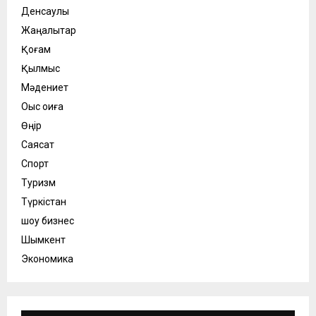
Денсаулық
Жаңалықтар
Қоғам
Қылмыс
Мәдениет
Оқыс оқиға
Өңір
Саясат
Спорт
Туризм
Түркістан
шоу бизнес
Шымкент
Экономика