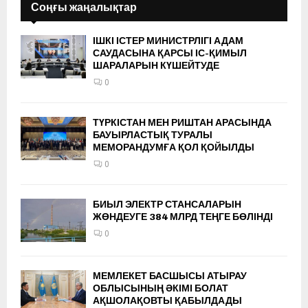
Соңғы жаңалықтар
ІШКІ ІСТЕР МИНИСТРЛІГІ АДАМ
САУДАСЫНА ҚАРСЫ ІС-ҚИМЫЛ
ШАРАЛАРЫН КҮШЕЙТУДЕ
0
ТҮРКІСТАН МЕН РИШТАН АРАСЫНДА
БАУЫРЛАСТЫҚ ТУРАЛЫ
МЕМОРАНДУМҒА ҚОЛ ҚОЙЫЛДЫ
0
БИЫЛ ЭЛЕКТР СТАНСАЛАРЫН
ЖӨНДЕУГЕ 384 МЛРД ТЕҢГЕ БӨЛІНДІ
0
МЕМЛЕКЕТ БАСШЫСЫ АТЫРАУ
ОБЛЫСЫНЫҢ ӘКІМІ БОЛАТ
АҚШОЛАҚОВТЫ ҚАБЫЛДАДЫ