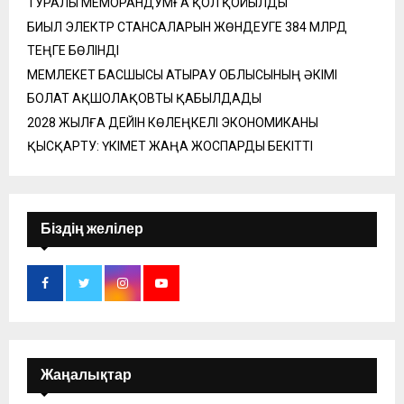
ТУРАЛЫ МЕМОРАНДУМҒА ҚОЛ ҚОЙЫЛДЫ
БИЫЛ ЭЛЕКТР СТАНСАЛАРЫН ЖӨНДЕУГЕ 384 МЛРД
ТЕҢГЕ БӨЛІНДІ
МЕМЛЕКЕТ БАСШЫСЫ АТЫРАУ ОБЛЫСЫНЫҢ ӘКІМІ
БОЛАТ АҚШОЛАҚОВТЫ ҚАБЫЛДАДЫ
2028 ЖЫЛҒА ДЕЙІН КӨЛЕҢКЕЛІ ЭКОНОМИКАНЫ
ҚЫСҚАРТУ: ҮКІМЕТ ЖАҢА ЖОСПАРДЫ БЕКІТТІ
Біздің желілер
Жаңалықтар