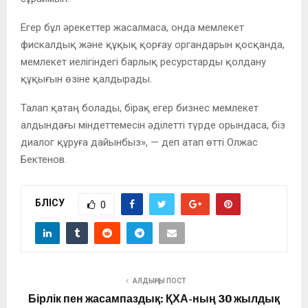
Егер бұл әрекеттер жасалмаса, онда мемлекет
фискалдық және құқық қорғау органдарын қосқанда,
мемлекет иелігіндегі барлық ресурстарды қолдану
құқығын өзіне қалдырады.
Талап қатаң болады, бірақ егер бизнес мемлекет
алдындағы міндеттемесін әділетті түрде орындаса, біз
диалог құруға дайынбыз», — деп атап өтті Олжас
Бектенов.
БӨЛІСУ
0
АЛДЫҢҒЫ ПОСТ
Бірлік пен жасампаздық: ҚХА-ның 30 жылдық