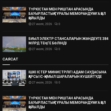
ТҮРКІСТАН МЕН РИШТАН АРАСЫНДА
БАУЫРЛАСТЫҚ ТУРАЛЫ МЕМОРАНДУМҒА ҚОЛ
ҚОЙЫЛДЫ
27 июля, 2026
0
БИЫЛ ЭЛЕКТР СТАНСАЛАРЫН ЖӨНДЕУГЕ 384
МЛРД ТЕҢГЕ БӨЛІНДІ
27 июля, 2026
0
САЯСАТ
ІШКІ ІСТЕР МИНИСТРЛІГІ АДАМ САУДАСЫНА
ҚАРСЫ ІС-ҚИМЫЛ ШАРАЛАРЫН КҮШЕЙТУДЕ
27 июля, 2026
0
ТҮРКІСТАН МЕН РИШТАН АРАСЫНДА
БАУЫРЛАСТЫҚ ТУРАЛЫ МЕМОРАНДУМҒА ҚОЛ
ҚОЙЫЛДЫ