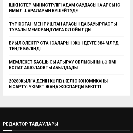
ІШКІ ІСТЕР МИНИСТРЛІГІ АДАМ САУДАСЫНА ҚАРСЫ ІС-
ҚИМЫЛ ШАРАЛАРЫН КҮШЕЙТУДЕ
ТҮРКІСТАН МЕН РИШТАН АРАСЫНДА БАУЫРЛАСТЫҚ
ТУРАЛЫ МЕМОРАНДУМҒА ҚОЛ ҚОЙЫЛДЫ
БИЫЛ ЭЛЕКТР СТАНСАЛАРЫН ЖӨНДЕУГЕ 384 МЛРД
ТЕҢГЕ БӨЛІНДІ
МЕМЛЕКЕТ БАСШЫСЫ АТЫРАУ ОБЛЫСЫНЫҢ ӘКІМІ
БОЛАТ АҚШОЛАҚОВТЫ ҚАБЫЛДАДЫ
2028 ЖЫЛҒА ДЕЙІН КӨЛЕҢКЕЛІ ЭКОНОМИКАНЫ
ҚЫСҚАРТУ: ҮКІМЕТ ЖАҢА ЖОСПАРДЫ БЕКІТТІ
РЕДАКТОР ТАҢДАУЛАРЫ