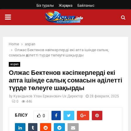
Біз туралы
Жарңама
Байланыс
PRIMARY
MENU
Home
aspan
Олжас Бектенов кәсіпкерлерді екі апта ішінде салық
сомасын әділетті түрде төлеуге шақырды
aspan
Олжас Бектенов кәсіпкерлерді екі
апта ішінде салық сомасын әділетті
түрде төлеуге шақырды
by
Куандыков Улан Ержанович Ux Директор
28 февраля, 2025
0
446
БӨЛІСУ
0