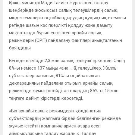
Қаржы министрі Мәди Такиев жүргізілген талдау
шеңберінде жосықсыз салық төлеушілердің салық
міндеттемелерін оңтайландырудың құқықтық схемасы
ретінде шағын кәсіпкерлікті қолдау және дамыту
мақсатында бұрын енгізілген арнайы салық
режимдерін (СРП) пайдалану фактілері анықталғанын
баяндады.
Бүгінде елімізде 2,3 млн салық төлеуші тіркелген. Оның
8%-ы немесе 137 мыңы ғана – ҚҚС төлеушілер. Жалпы
субъектілер санының 81%-ы оңайлатылған
декларацияны пайдалана отырып, арнайы салық
режимінде жұмыс істейді, ал олардың 85%-ы 15 млн
теңгеге дейінгі кірістерді көрсетеді.
«Біз арнайы салық режимдерін қолданатын
субъектілердің жалпыға бірдей белгіленген режимде
жұмыс істейтін компаниялармен өзара есеп
айырысуларына талдау жасадық. Талдау