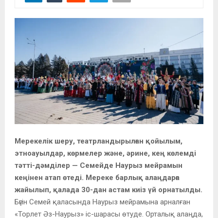
Мерекелік шеру, театрландырылған қойылым,
этноауылдар, көрмелер және, әрине, кең көлемді
тәтті-дәмділер — Семейде Наурыз мейрамын
кеңінен атап өтеді. Мереке барлық алаңдарға
жайылып, қалада 30-дан астам киіз үй орнатылды.
Бүгін Семей қаласында Наурыз мейрамына арналған
«Торлет Әз-Наурыз» іс-шарасы өтуде. Орталық алаңда,