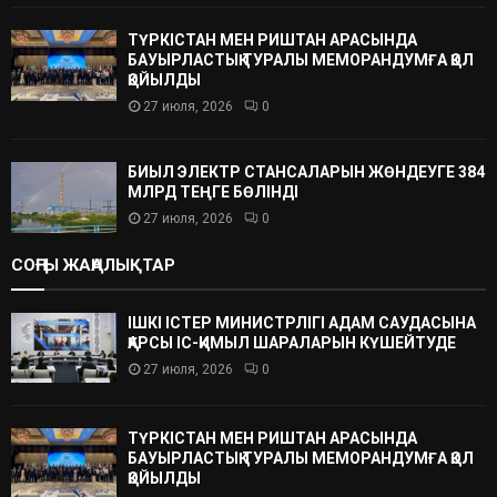
ТҮРКІСТАН МЕН РИШТАН АРАСЫНДА
БАУЫРЛАСТЫҚ ТУРАЛЫ МЕМОРАНДУМҒА ҚОЛ
ҚОЙЫЛДЫ
27 июля, 2026
0
БИЫЛ ЭЛЕКТР СТАНСАЛАРЫН ЖӨНДЕУГЕ 384
МЛРД ТЕҢГЕ БӨЛІНДІ
27 июля, 2026
0
СОҢҒЫ ЖАҢАЛЫҚТАР
ІШКІ ІСТЕР МИНИСТРЛІГІ АДАМ САУДАСЫНА
ҚАРСЫ ІС-ҚИМЫЛ ШАРАЛАРЫН КҮШЕЙТУДЕ
27 июля, 2026
0
ТҮРКІСТАН МЕН РИШТАН АРАСЫНДА
БАУЫРЛАСТЫҚ ТУРАЛЫ МЕМОРАНДУМҒА ҚОЛ
ҚОЙЫЛДЫ