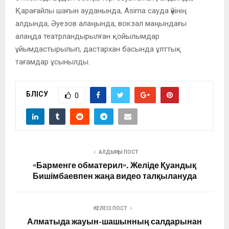
Қарағайлы шағын ауданында, Asima сауда үйінің
алдында, Әуезов алаңында, вокзал маңындағы
алаңда театрландырылған қойылымдар
ұйымдастырылып, дастархан басында ұлттық
тағамдар ұсынылды.
БӨЛІСУ
0
АЛДЫҢҒЫ ПОСТ
«Барменге обматерил». Желіде Қуандық
Бишімбаевпен жаңа видео талқылануда
КЕЛЕСІ ПОСТ
Алматыда жауын-шашынның салдарынан