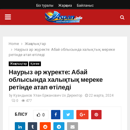
Біз туралы
Жарңама
Байланыс
PRIMARY
MENU
Home
Жаңалықтар
Наурыз әр жүректе: Абай облысында халықтық мереке
ретінде атап өтіледі
Жаңалықтар
Қоғам
Наурыз әр жүректе: Абай
облысында халықтық мереке
ретінде атап өтіледі
by
Куандыков Улан Ержанович Ux Директор
22 марта, 2024
0
477
БӨЛІСУ
0