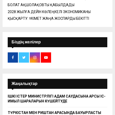
БОЛАТ АҚШОЛАҚОВТЫ ҚАБЫЛДАДЫ
2028 ЖЫЛҒА ДЕЙІН КӨЛЕҢКЕЛІ ЭКОНОМИКАНЫ
ҚЫСҚАРТУ: ҮКІМЕТ ЖАҢА ЖОСПАРДЫ БЕКІТТІ
Біздің желілер
Жаңалықтар
ІШКІ ІСТЕР МИНИСТРЛІГІ АДАМ САУДАСЫНА ҚАРСЫ ІС-
ҚИМЫЛ ШАРАЛАРЫН КҮШЕЙТУДЕ
ТҮРКІСТАН МЕН РИШТАН АРАСЫНДА БАУЫРЛАСТЫҚ