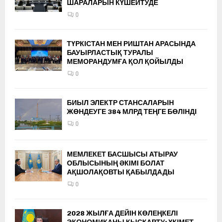
ШАРАЛАРЫН КҮШЕЙТУДЕ
0
ТҮРКІСТАН МЕН РИШТАН АРАСЫНДА
БАУЫРЛАСТЫҚ ТУРАЛЫ
МЕМОРАНДУМҒА ҚОЛ ҚОЙЫЛДЫ
0
БИЫЛ ЭЛЕКТР СТАНСАЛАРЫН
ЖӨНДЕУГЕ 384 МЛРД ТЕҢГЕ БӨЛІНДІ
0
МЕМЛЕКЕТ БАСШЫСЫ АТЫРАУ
ОБЛЫСЫНЫҢ ӘКІМІ БОЛАТ
АҚШОЛАҚОВТЫ ҚАБЫЛДАДЫ
0
2028 ЖЫЛҒА ДЕЙІН КӨЛЕҢКЕЛІ