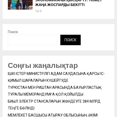
ЭКОНОМИКАНЫ ҚЫСҚАРТУ: ҮКІМЕТ
ЖАҢА ЖОСПАРДЫ БЕКІТТІ
0
Поиск
ПОИСК
Соңғы жаңалықтар
ІШКІ ІСТЕР МИНИСТРЛІГІ АДАМ САУДАСЫНА ҚАРСЫ ІС-
ҚИМЫЛ ШАРАЛАРЫН КҮШЕЙТУДЕ
ТҮРКІСТАН МЕН РИШТАН АРАСЫНДА БАУЫРЛАСТЫҚ
ТУРАЛЫ МЕМОРАНДУМҒА ҚОЛ ҚОЙЫЛДЫ
БИЫЛ ЭЛЕКТР СТАНСАЛАРЫН ЖӨНДЕУГЕ 384 МЛРД
ТЕҢГЕ БӨЛІНДІ
МЕМЛЕКЕТ БАСШЫСЫ АТЫРАУ ОБЛЫСЫНЫҢ ӘКІМІ