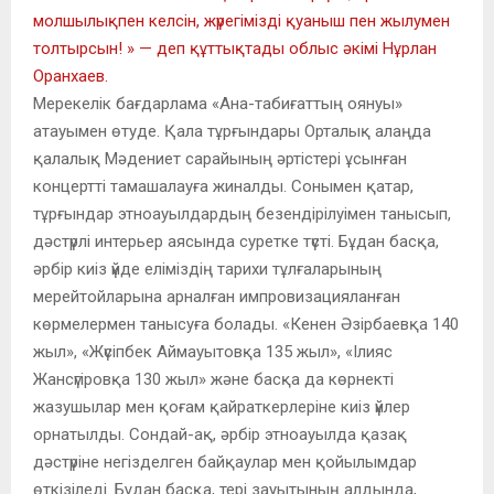
молшылықпен келсін, жүрегімізді қуаныш пен жылумен
толтырсын! » — деп құттықтады облыс әкімі Нұрлан
Оранхаев.
Мерекелік бағдарлама «Ана-табиғаттың оянуы»
атауымен өтуде. Қала тұрғындары Орталық алаңда
қалалық Мәдениет сарайының әртістері ұсынған
концертті тамашалауға жиналды. Сонымен қатар,
тұрғындар этноауылдардың безендірілуімен танысып,
дәстүрлі интерьер аясында суретке түсті. Бұдан басқа,
әрбір киіз үйде еліміздің тарихи тұлғаларының
мерейтойларына арналған импровизацияланған
көрмелермен танысуға болады. «Кенен Әзірбаевқа 140
жыл», «Жүсіпбек Аймауытовқа 135 жыл», «Ілияс
Жансүгіровқа 130 жыл» және басқа да көрнекті
жазушылар мен қоғам қайраткерлеріне киіз үйлер
орнатылды. Сондай-ақ, әрбір этноауылда қазақ
дәстүріне негізделген байқаулар мен қойылымдар
өткізіледі. Бұдан басқа, тері зауытының алдында,