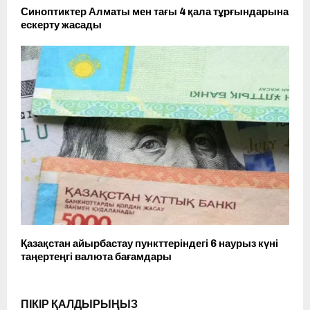
Синоптиктер Алматы мен тағы 4 қала тұрғындарына
ескерту жасады
Қазақстан айырбастау пункттеріндегі 6 наурыз күні
таңертеңгі валюта бағамдары
ПІКІР ҚАЛДЫРЫҢЫЗ