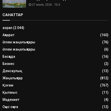
27 июля, 2026
0
САНАТТАР
aspan
(2 044)
Ақпарат
(160)
Әлем жаңалықтары
(76)
Әлем жаңалықтары
(6)
Басқада
(16)
Бизнес
(2)
Денсаулық
(13)
Жаңалықтар
(812)
Қоғам
(767)
Қылмыс
(11)
Мәдениет
(4)
Оқыс оқиға
(12)