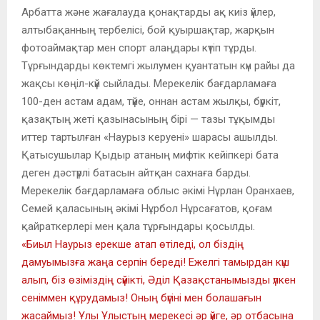
Арбатта және жағалауда қонақтарды ақ киіз үйлер,
алтыбақанның тербелісі, бой қуыршақтар, жарқын
фотоаймақтар мен спорт алаңдары күтіп тұрды.
Тұрғындарды көктемгі жылумен қуантатын күн райы да
жақсы көңіл-күй сыйлады. Мерекелік бағдарламаға
100-ден астам адам, түйе, оннан астам жылқы, бүркіт,
қазақтың жеті қазынасының бірі — тазы тұқымды
иттер тартылған «Наурыз керуені» шарасы ашылды.
Қатысушылар Қыдыр атаның мифтік кейіпкері бата
деген дәстүрлі батасын айтқан сахнаға барды.
Мерекелік бағдарламаға облыс әкімі Нұрлан Оранхаев,
Семей қаласының әкімі Нұрбол Нұрсағатов, қоғам
қайраткерлері мен қала тұрғындары қосылды.
«Биыл Наурыз ерекше атап өтіледі, ол біздің
дамуымызға жаңа серпін береді! Ежелгі тамырдан күш
алып, біз өзіміздің сүйікті, Әділ Қазақстанымызды үлкен
сеніммен құрудамыз! Оның бүгіні мен болашағын
жасаймыз! Ұлы Ұлыстың мерекесі әр үйге, әр отбасына