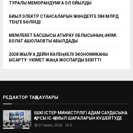
ТУРАЛЫ МЕМОРАНДУМҒА ҚОЛ ҚОЙЫЛДЫ
БИЫЛ ЭЛЕКТР СТАНСАЛАРЫН ЖӨНДЕУГЕ 384 МЛРД
ТЕҢГЕ БӨЛІНДІ
МЕМЛЕКЕТ БАСШЫСЫ АТЫРАУ ОБЛЫСЫНЫҢ ӘКІМІ
БОЛАТ АҚШОЛАҚОВТЫ ҚАБЫЛДАДЫ
2028 ЖЫЛҒА ДЕЙІН КӨЛЕҢКЕЛІ ЭКОНОМИКАНЫ
ҚЫСҚАРТУ: ҮКІМЕТ ЖАҢА ЖОСПАРДЫ БЕКІТТІ
РЕДАКТОР ТАҢДАУЛАРЫ
ІШКІ ІСТЕР МИНИСТРЛІГІ АДАМ САУДАСЫНА
ҚАРСЫ ІС-ҚИМЫЛ ШАРАЛАРЫН КҮШЕЙТУДЕ
27 июля, 2026
0